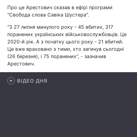
Про це Арестович сказав в ефірі програми
Лонгріди
"Свобода слова Савіка Шустера".
"З 27 липня минулого року - 45 вбитих, 317
Відео з Youtube
Статті
поранених українських військовослужбовців. Це
2020-й рік. А з початку цього року - 21 вбитий.
Інтерв'ю
Думки
Це вже враховано з тими, хто загинув сьогодні
Архів
Вакансії
(26 березня), і 75 поранених", - зазначив
Арестович.
Контакти
ВІДЕО ДНЯ
Послуги