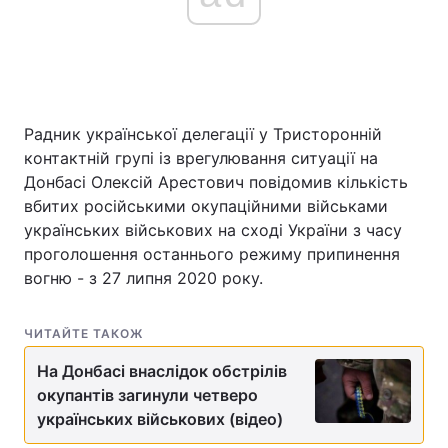
Головна
Війна
Україна
Політика
Радник української делегації у Тристоронній
контактній групі із врегулювання ситуації на
Економіка
Світ
Донбасі Олексій Арестович повідомив кількість
вбитих російськими окупаційними військами
Спорт
Наука
українських військових на сході України з часу
проголошення останнього режиму припинення
Техно і зв'язок
Лайт
вогню - з 27 липня 2020 року.
Зброя
Інциденти
ЧИТАЙТЕ ТАКОЖ
Здоров'я
Туризм
На Донбасі внаслідок обстрілів
Цікавинки
окупантів загинули четверо
Погода
українських військових (відео)
Екологія
Регіони