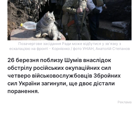
Позачергове засідання Ради може відбутися у зв'язку з
ескалацією на фронті - Корнієнко / фото УНІАН, Анатолій Степанов
26 березня поблизу Шумів внаслідок
обстрілу російських окупаційних сил
четверо військовослужбовців Збройних
сил України загинули, ще двоє дістали
поранення.
Реклама