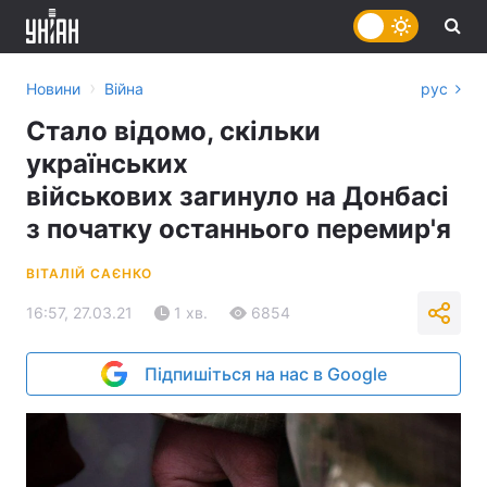
›
Новини
Війна
рус
Стало відомо, скільки
українських
військових загинуло на Донбасі
з початку останнього перемир'я
ВІТАЛІЙ САЄНКО
16:57, 27.03.21
1 хв.
6854
Підпишіться на нас в Google