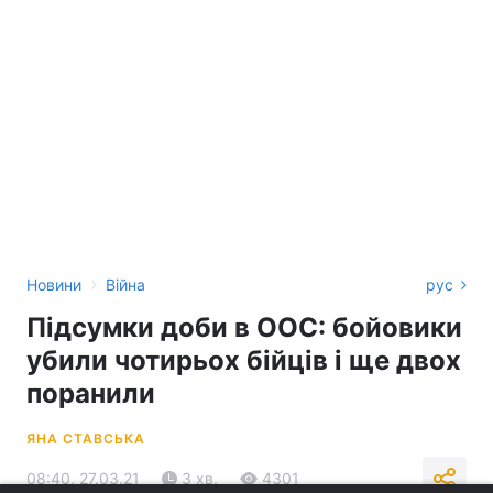
›
Новини
Війна
рус
Підсумки доби в ООС: бойовики
убили чотирьох бійців і ще двох
поранили
ЯНА СТАВСЬКА
08:40, 27.03.21
3 хв.
4301