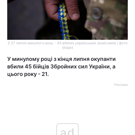
З 27 липня минулого року - 45 вбитих українських захисників \ фото
УНІАН
У минулому році з кінця липня окупанти
вбили 45 бійців Збройних сил України, а
цього року - 21.
Реклама
ad