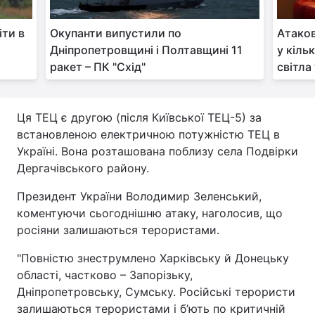
Тема оформлення
іти в
Окупанти випустили по
Атаков
Дніпропетровщині і Полтавщині 11
у кіль
ракет – ПК "Схід"
світла
Ця ТЕЦ є другою (після Київської ТЕЦ-5) за
встановленою електричною потужністю ТЕЦ в
Україні. Вона розташована поблизу села Подвірки
Дергачівського району.
Президент України Володимир Зеленський,
коментуючи сьогоднішню атаку, наголосив, що
росіяни залишаються терористами.
"Повністю знеструмлено Харківську й Донецьку
області, частково – Запорізьку,
Дніпропетровську, Сумську. Російські терористи
залишаються терористами і б’ють по критичній