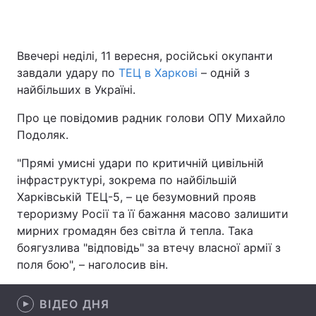
Ввечері неділі, 11 вересня, російські окупанти
Головна
Війна
завдали удару по
ТЕЦ в Харкові
– одній з
найбільших в Україні.
Україна
Політика
Про це повідомив радник голови ОПУ Михайло
Економіка
Світ
Подоляк.
Спорт
Наука
"Прямі умисні удари по критичній цивільній
інфраструктурі, зокрема по найбільшій
Техно і зв'язок
Лайт
Харківській ТЕЦ-5, – це безумовний прояв
тероризму Росії та її бажання масово залишити
Зброя
Інциденти
мирних громадян без світла й тепла. Така
боягузлива "відповідь" за втечу власної армії з
Здоров'я
Туризм
поля бою", – наголосив він.
Цікавинки
Погода
ВІДЕО ДНЯ
Екологія
Регіони