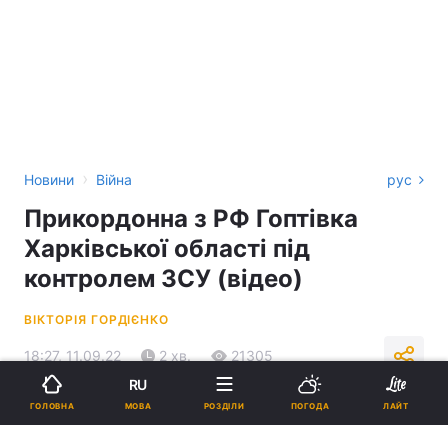
›
Новини
Війна
рус
Прикордонна з РФ Гоптівка
Харківської області під
контролем ЗСУ (відео)
ВІКТОРІЯ ГОРДІЄНКО
18:27, 11.09.22
2 хв.
21305
RU
МОВА
ГОЛОВНА
РОЗДІЛИ
ПОГОДА
ЛАЙТ
Підпишіться на нас в Google