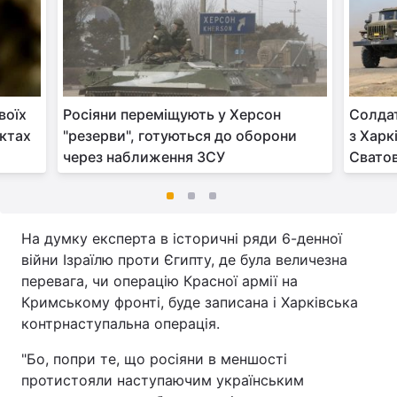
воїх
Росіяни переміщують у Херсон
Солдат
нктах
"резерви", готуються до оборони
з Харк
через наближення ЗСУ
Сватов
На думку експерта в історичні ряди 6-денної
війни Ізраїлю проти Єгипту, де була величезна
перевага, чи операцію Красної армії на
Кримському фронті, буде записана і Харківська
контрнаступальна операція.
"Бо, попри те, що росіяни в меншості
протистояли наступаючим українським