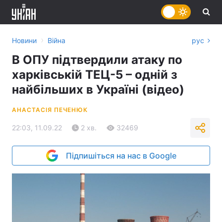
›
Новини
Війна
рус
В ОПУ підтвердили атаку по
харківській ТЕЦ-5 – одній з
найбільших в Україні (відео)
АНАСТАСІЯ ПЕЧЕНЮК
22:03, 11.09.22
2 хв.
32469
Підпишіться на нас в Google