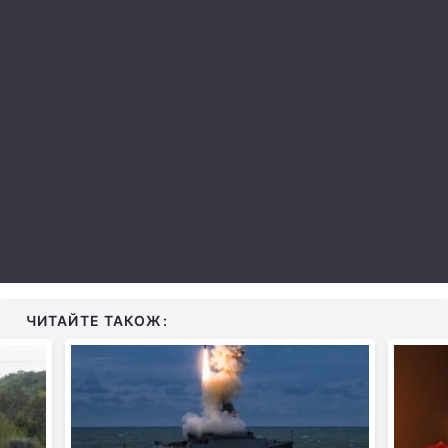
Лонгріди
Відео з Youtube
Статті
Інтерв'ю
Думки
Архів
Вакансії
Контакти
Послуги
ЧИТАЙТЕ ТАКОЖ: