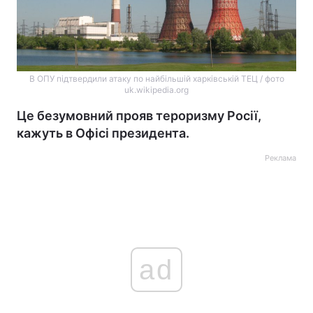
В ОПУ підтвердили атаку по найбільшій харківській ТЕЦ / фото
uk.wikipedia.org
Це безумовний прояв тероризму Росії,
кажуть в Офісі президента.
Реклама
ad