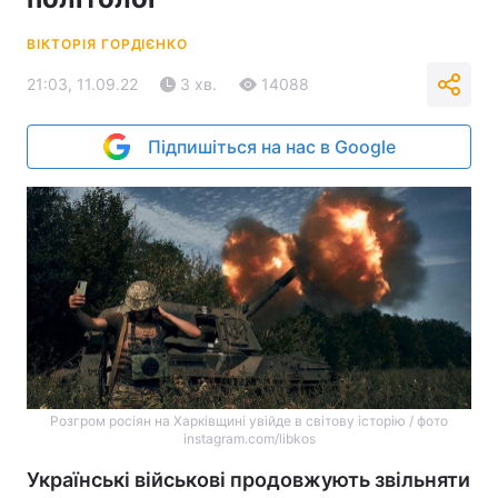
ВІКТОРІЯ ГОРДІЄНКО
21:03, 11.09.22
3 хв.
14088
Підпишіться на нас в Google
Розгром росіян на Харківщині увійде в світову історію / фото
instagram.com/libkos
Українські військові продовжують звільняти