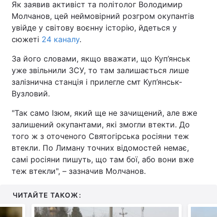
Як заявив активіст та політолог Володимир
Молчанов, цей неймовірний розгром окупантів
увійде у світову воєнну історію, йдеться у
сюжеті
24 каналу
.
За його словами, якщо вважати, що Куп’янськ
уже звільнили ЗСУ, то там залишається лише
залізнична станція і прилегле смт Куп’янськ-
Вузловий.
"Так само Ізюм, який ще не зачищений, але вже
залишений окупантами, які змогли втекти. До
того ж з оточеного Святогірська росіяни теж
втекли. По Лиману точних відомостей немає,
самі росіяни пишуть, що там бої, або вони вже
теж втекли", – зазначив Молчанов.
ЧИТАЙТЕ ТАКОЖ: