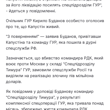
за його ліквідацію посилять спецпідрозділи ГУР",
- йдеться у повідомленні.
Очільник ГУР Кирило Буданов особисто оголосив
про те, що Капустін живий.
"З поверненням!" ― заявив Буданов, привітавши
Капустіна та команду ГУР, яка пошила в дурні
спецслужби РФ.
Зазначається, що вбивство командира РДК, який
воює проти Москви у складі "Спецпідрозділу
Тимура" ГУР, замовили спецслужби Росії та
виділили на реалізацію злочину пів мільйона
доларів.
Як повідомив у доповіді Буданову командир
"Спецпідрозділу Тимура", у результаті
комплексної спецоперації ГУР, яка тривала понад
місяць, збережено життя командира РДК