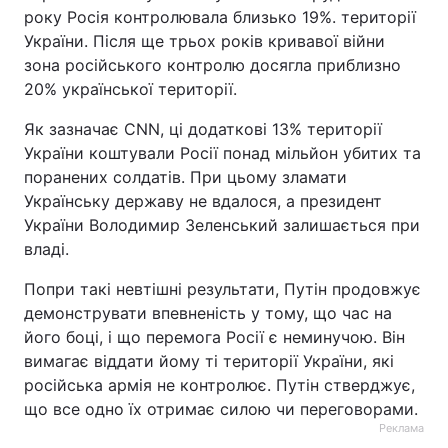
року Росія контролювала близько 19%. території
України. Після ще трьох років кривавої війни
зона російського контролю досягла приблизно
20% української території.
Як зазначає CNN, ці додаткові 13% території
України коштували Росії понад мільйон убитих та
поранених солдатів. При цьому зламати
Українську державу не вдалося, а президент
України Володимир Зеленський залишається при
владі.
Попри такі невтішні результати, Путін продовжує
демонструвати впевненість у тому, що час на
його боці, і що перемога Росії є неминучою. Він
вимагає віддати йому ті території України, які
російська армія не контролює. Путін стверджує,
що все одно їх отримає силою чи переговорами.
Реклама