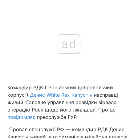
ad
Командир РДК ("Російський добровольчий
корпус")
Денис White Rex Капустін
насправді
живий. Головне управління розвідки зірвало
операцію Росії щодо його ліквідації. Про це
повідомляє
пресслужба ГУР.
"Провал спецслужб РФ ― командир РДК Денис
Капустін живий, а отримані пів мільйона доларів