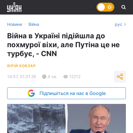
›
Новини
Війна
рус
Війна в Україні підійшла до
похмурої віхи, але Путіна це не
турбує, - CNN
ЮРІЙ КОБЗАР
14:57, 01.01.26
4 хв.
12212
Підпишіться на нас в Google