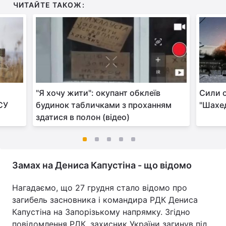
ЧИТАЙТЕ ТАКОЖ:
"Я хочу жити": окупант обклеїв
Сили 
СУ
будинок табличками з проханням
"Шахед
здатися в полон (відео)
Замах на Дениса Капустіна - що відомо
Нагадаємо, що 27 грудня стало відомо про
загибель засновника і командира РДК Дениса
Капустіна на Запорізькому напрямку. Згідно
повідомлення РДК, захисник України загинув під