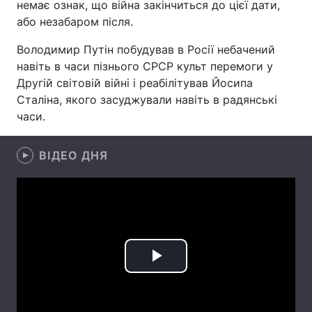
немає ознак, що війна закінчиться до цієї дати,
або незабаром після.
Лонгріди
Володимир Путін побудував в Росії небачений
навіть в часи пізнього СРСР культ перемоги у
Відео з Youtube
Статті
Другій світовій війні і реабілітував Йосипа
Інтерв'ю
Думки
Сталіна, якого засуджували навіть в радянські
часи.
Архів
Вакансії
ВІДЕО ДНЯ
Контакти
Послуги
Play
Video