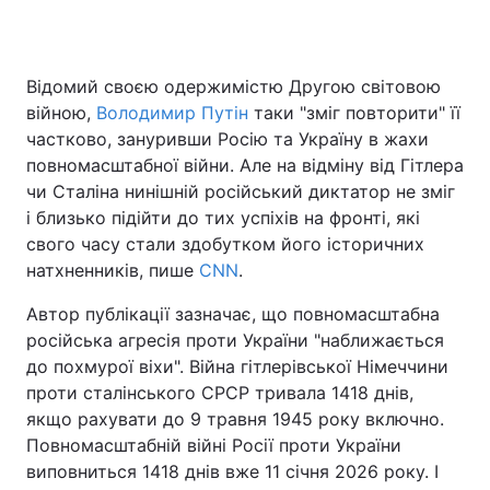
Відомий своєю одержимістю Другою світовою
Головна
Війна
війною,
Володимир Путін
таки "зміг повторити" її
частково, зануривши Росію та Україну в жахи
Україна
Політика
повномасштабної війни. Але на відміну від Гітлера
чи Сталіна нинішній російський диктатор не зміг
Економіка
Світ
і близько підійти до тих успіхів на фронті, які
Спорт
Наука
свого часу стали здобутком його історичних
натхненників, пише
CNN
.
Техно і зв'язок
Лайт
Автор публікації зазначає, що повномасштабна
Зброя
Інциденти
російська агресія проти України "наближається
до похмурої віхи". Війна гітлерівської Німеччини
Здоров'я
Туризм
проти сталінського СРСР тривала 1418 днів,
якщо рахувати до 9 травня 1945 року включно.
Цікавинки
Погода
Повномасштабній війні Росії проти України
виповниться 1418 днів вже 11 січня 2026 року. І
Екологія
Регіони