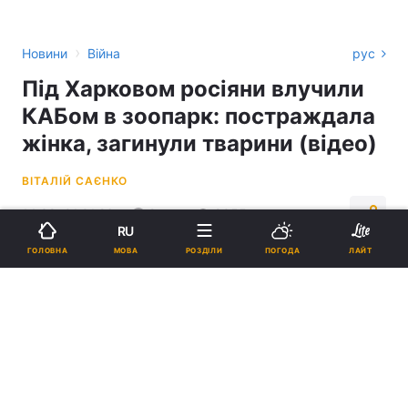
›
Новини
Війна
рус
Під Харковом росіяни влучили
КАБом в зоопарк: постраждала
жінка, загинули тварини (відео)
ВІТАЛІЙ САЄНКО
14:39, 01.01.26
2 хв.
9055
RU
МОВА
ГОЛОВНА
РОЗДІЛИ
ПОГОДА
ЛАЙТ
Підпишіться на нас в Google