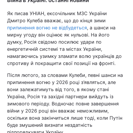
Війна в Україні: останні новини
Як писав УНІАН, ексочільник МЗС України
Дмитро Кулеба вважає, що до кінця зими
припинення вогню не відбудеться
, а шанси на
мирну угоду він оцінює як нульові. На його
думку, Росія свідомо посилює удари по
енергетичній системі та містах України,
намагаючись узимку зламати волю українців до
спротиву й покращити свої позиції на фронті.
Після лютого, за словами Кулеби, певні шанси на
припинення вогню у 2026 році з’являться, але
вони залежатимуть від того, в якому стані
Україна, Росія та західні партнери вийдуть із
зимового періоду. Водночас повне завершення
війни у 2026 році він вважає неможливим,
оскільки вона закінчиться лише тоді, коли Путін
буде змушений визнати нездатність
підпорядкувати Україну.