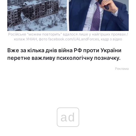
Російське "можем повторить" вдалося лише у найгірших проявах /
колаж УНІАН, фото facebook.com/UALandForces, кадр з відео
Вже за кілька днів війна РФ проти України
перетне важливу психологічну позначку.
Реклама
ad