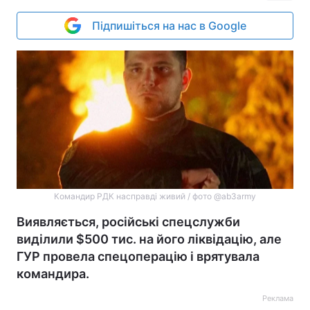
Підпишіться на нас в Google
Командир РДК насправді живий / фото @ab3army
Виявляється, російські спецслужби
виділили $500 тис. на його ліквідацію, але
ГУР провела спецоперацію і врятувала
командира.
Реклама