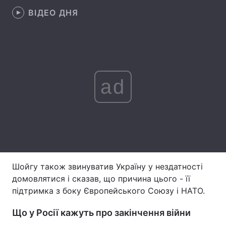
ВІДЕО ДНЯ
Лонгріди
Відео з Youtube
Статті
Інтерв'ю
Думки
ad
Архів
Вакансії
Контакти
Послуги
Шойгу також звинуватив Україну у нездатності
домовлятися і сказав, що причина цього - її
підтримка з боку Європейського Союзу і НАТО.
Що у Росії кажуть про закінчення війни