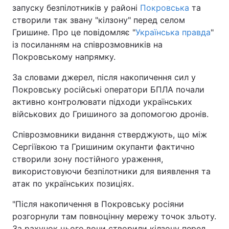
запуску безпілотників у районі
Покровська
та
створили так звану "кілзону" перед селом
Гришине. Про це повідомляє "
Українська правда
"
із посиланням на співрозмовників на
Покровському напрямку.
За словами джерел, після накопичення сил у
Покровську російські оператори БПЛА почали
активно контролювати підходи українських
військових до Гришиного за допомогою дронів.
Співрозмовники видання стверджують, що між
Сергіївкою та Гришиним окупанти фактично
створили зону постійного ураження,
використовуючи безпілотники для виявлення та
атак по українських позиціях.
"Після накопичення в Покровську росіяни
розгорнули там повноцінну мережу точок зльоту.
За рахунок цього вони створили кілзону перед