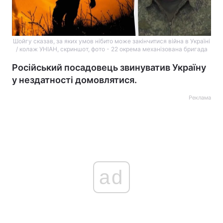
Шойгу сказав, за яких умов нібито може закінчитися війна в Україні
/ колаж УНІАН, скриншот, фото - 22 окрема механізована бригада
Російський посадовець звинуватив Україну
у нездатності домовлятися.
Реклама
ad