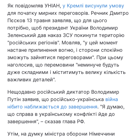
Як повідомляв УНІАН,
у Кремлі висунули умову
Тема оформлення
для початку мирних переговорів. Речник Дмитро
Пєсков 13 травня заявляв, що для цього
потрібно, щоб президент України Володимир
Зеленський дав наказ ЗСУ покинути територію
"російських регіонів". Мовляв, "у цей момент
настане припинення вогню, і сторони спокійно
зможуть зайнятися переговорами". При цьому
наголосив, що перемовини "неминуче будуть
дуже складними і міститимуть велику кількість
важливих деталей".
Нещодавно російський диктатор Володимир
Путін заявив, що російсько-українська
війна
нібито наближається до завершення
. "Я думаю,
що справа в українському конфлікті йде до
завершення", – сказав глава РФ.
Утім, на думку міністра оборони Німеччини