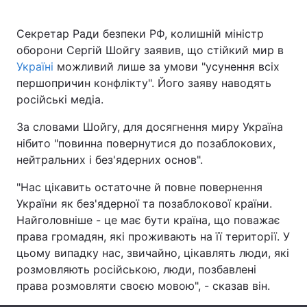
Секретар Ради безпеки РФ, колишній міністр
оборони Сергій Шойгу заявив, що стійкий мир в
Головна
Війна
Україні
можливий лише за умови "усунення всіх
першопричин конфлікту". Його заяву наводять
Україна
Політика
російські медіа.
Економіка
Світ
За словами Шойгу, для досягнення миру Україна
нібито "повинна повернутися до позаблокових,
Спорт
Наука
нейтральних і без'ядерних основ".
Техно і зв'язок
Лайт
"Нас цікавить остаточне й повне повернення
України як без'ядерної та позаблокової країни.
Зброя
Інциденти
Найголовніше - це має бути країна, що поважає
права громадян, які проживають на її території. У
Здоров'я
Туризм
цьому випадку нас, звичайно, цікавлять люди, які
розмовляють російською, люди, позбавлені
Цікавинки
Погода
права розмовляти своєю мовою", - сказав він.
Екологія
Регіони