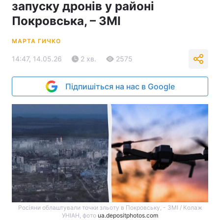
запуску дронів у районі
Покровська, – ЗМІ
МАРТА ГИЧКО
14:47, 14.05.26
2 хв.
2575
Підпишіться на нас в Google
Росіяни облаштували точки зльоту в Покровську, - ЗМІ / Колаж
УНІАН, фото
ua.depositphotos.com