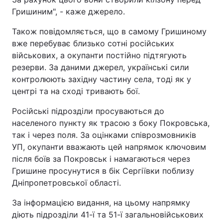
Гришиним", - каже джерело.
Також повідомляється, що в самому Гришиному
вже перебуває близько сотні російських
військових, а окупанти постійно підтягують
резерви. За даними джерел, українські сили
контролюють західну частину села, тоді як у
центрі та на сході тривають бої.
Російські підрозділи просуваються до
населеного пункту як трасою з боку Покровська,
так і через поля. За оцінками співрозмовників
УП, окупанти вважають цей напрямок ключовим
після боїв за Покровськ і намагаються через
Гришине просунутися в бік Сергіївки поблизу
Дніпропетровської області.
За інформацією видання, на цьому напрямку
діють підрозділи 41-ї та 51-ї загальновійськових