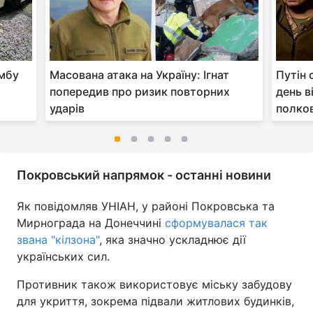
омбу
Масована атака на Україну: Ігнат
Путін 
попередив про ризик повторних
день в
ударів
полко
Покровський напрямок - останні новини
Як повідомляв УНІАН, у районі Покровська та
Мирнограда на Донеччині
сформувалася так
звана "кілзона"
, яка значно ускладнює дії
українських сил.
Противник також використовує міську забудову
для укриття, зокрема підвали житлових будинків,