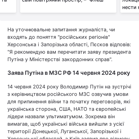
нести 
На уточнювальне запитання журналіста, чи
входять до поняття "російських регіонів"
Херсонська і Запорізька області, Пєсков відповів:
"Я рекомендую вам перечитати заяву президента
Путіна у Міністерстві закордонних справ".
Заява Путіна в МЗС РФ 14 червня 2024 року
14 червня 2024 року Володимир Путін на зустрічі
з керівництвом російського МЗС озвучив умови
для припинення війни та початку переговорів, які
українська сторона, США, НАТО та європейські
лідери назвали ультиматумом. Зокрема він
вимагав, щоб українські війська вийшли з усієї
території Донецької, Луганської, Запорізької і
Херсонської областей, а Київ заявив про відмову