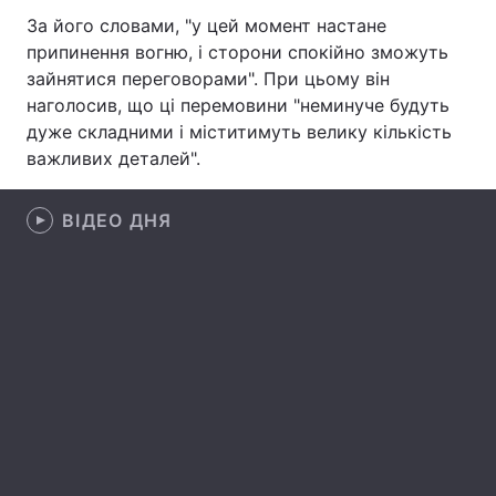
За його словами, "у цей момент настане
Лонгріди
припинення вогню, і сторони спокійно зможуть
зайнятися переговорами". При цьому він
наголосив, що ці перемовини "неминуче будуть
Відео з Youtube
Статті
дуже складними і міститимуть велику кількість
Інтерв'ю
Думки
важливих деталей".
Архів
Вакансії
ВІДЕО ДНЯ
Контакти
Послуги