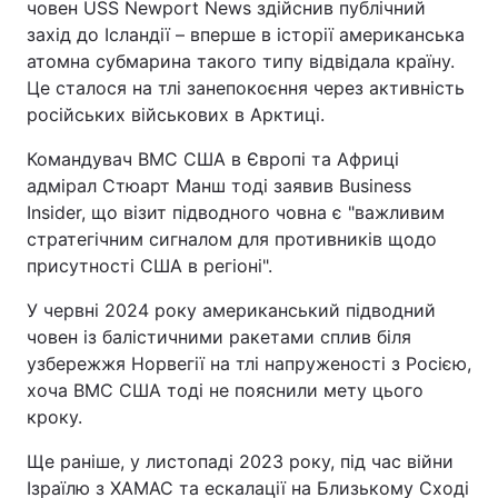
човен USS Newport News здійснив публічний
захід до Ісландії – вперше в історії американська
атомна субмарина такого типу відвідала країну.
Це сталося на тлі занепокоєння через активність
російських військових в Арктиці.
Командувач ВМС США в Європі та Африці
адмірал Стюарт Манш тоді заявив Business
Insider, що візит підводного човна є "важливим
стратегічним сигналом для противників щодо
присутності США в регіоні".
У червні 2024 року американський підводний
човен із балістичними ракетами сплив біля
узбережжя Норвегії на тлі напруженості з Росією,
хоча ВМС США тоді не пояснили мету цього
кроку.
Ще раніше, у листопаді 2023 року, під час війни
Ізраїлю з ХАМАС та ескалації на Близькому Сході