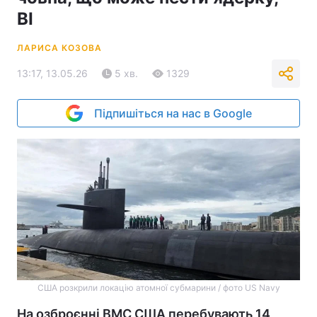
BI
ЛАРИСА КОЗОВА
13:17, 13.05.26
5 хв.
1329
Підпишіться на нас в Google
США розкрили локацію атомної субмарини / фото US Navy
На озброєнні ВМС США перебувають 14