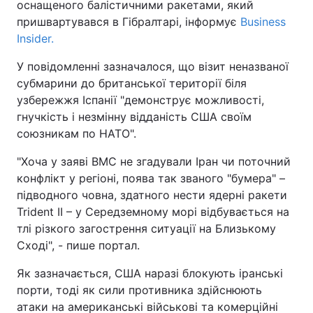
оснащеного балістичними ракетами, який
пришвартувався в Гібралтарі, інформує
Business
Insider.
У повідомленні зазначалося, що візит неназваної
субмарини до британської території біля
узбережжя Іспанії "демонструє можливості,
гнучкість і незмінну відданість США своїм
союзникам по НАТО".
"Хоча у заяві ВМС не згадували Іран чи поточний
конфлікт у регіоні, поява так званого "бумера" –
підводного човна, здатного нести ядерні ракети
Trident II – у Середземному морі відбувається на
тлі різкого загострення ситуації на Близькому
Сході", - пише портал.
Як зазначається, США наразі блокують іранські
порти, тоді як сили противника здійснюють
атаки на американські військові та комерційні