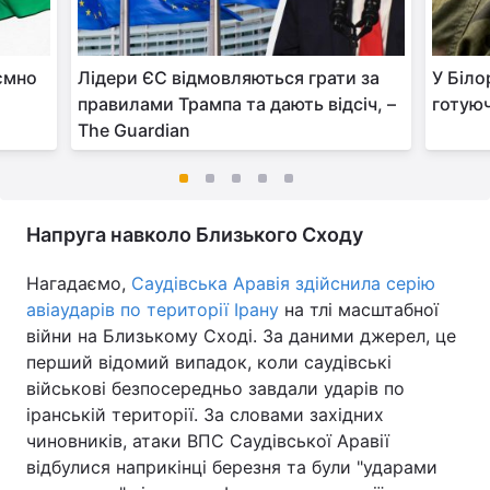
аємно
Лідери ЄС відмовляються грати за
У Біло
правилами Трампа та дають відсіч, –
готуюч
The Guardian
Напруга навколо Близького Сходу
Нагадаємо,
Саудівська Аравія здійснила серію
авіаударів по території Ірану
на тлі масштабної
війни на Близькому Сході. За даними джерел, це
перший відомий випадок, коли саудівські
військові безпосередньо завдали ударів по
іранській території. За словами західних
чиновників, атаки ВПС Саудівської Аравії
відбулися наприкінці березня та були "ударами