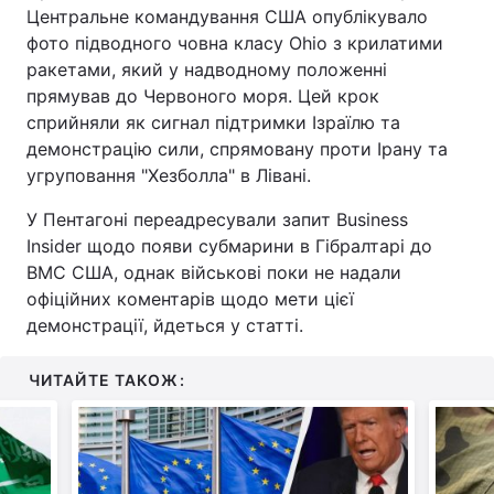
Центральне командування США опублікувало
фото підводного човна класу Ohio з крилатими
ракетами, який у надводному положенні
прямував до Червоного моря. Цей крок
сприйняли як сигнал підтримки Ізраїлю та
демонстрацію сили, спрямовану проти Ірану та
угруповання "Хезболла" в Лівані.
У Пентагоні переадресували запит Business
Insider щодо появи субмарини в Гібралтарі до
ВМС США, однак військові поки не надали
офіційних коментарів щодо мети цієї
демонстрації, йдеться у статті.
ЧИТАЙТЕ ТАКОЖ: