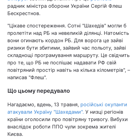
радник міністра оборони України Сергій Флеш
Бескрестнов.
"Цікаве спостереження. Сотні "Шахедів" могли б
пролетіти над РБ на невеликій ділянці. Натомість
вони огинають кордон РБ. Для ворога це зайві
ризики бути збитими, зайвий час польоту, зайві
складнощі програмування маршруту. Це свідчить
про те, що РБ не поспішає надавати РФ свій
повітряний простір навіть на кілька кілометрів", –
написав "Флеш".
Що цьому передувало
Нагадаємо, вдень, 13 травня,
російські окупанти
атакували Україну "Шахедами".
У низці регіонів
країни оголосили про повітряну тривогу. Вибухи
внаслідок роботи ППО чули зокрема жителі
Києва.