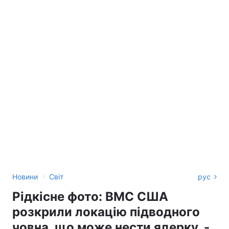
›
Новини
Світ
рус
Рідкісне фото: ВМС США
розкрили локацію підводного
човна, що може нести ядерку, -