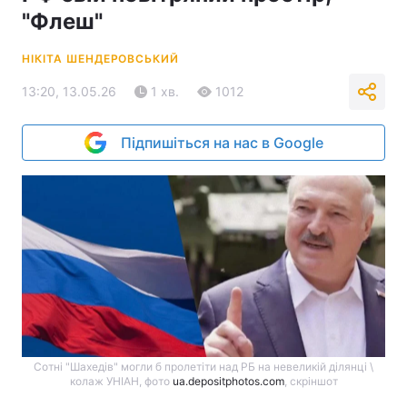
"Флеш"
НІКІТА ШЕНДЕРОВСЬКИЙ
13:20, 13.05.26
1 хв.
1012
Підпишіться на нас в Google
Сотні "Шахедів" могли б пролетіти над РБ на невеликій ділянці \
колаж УНІАН, фото
ua.depositphotos.com
, скріншот