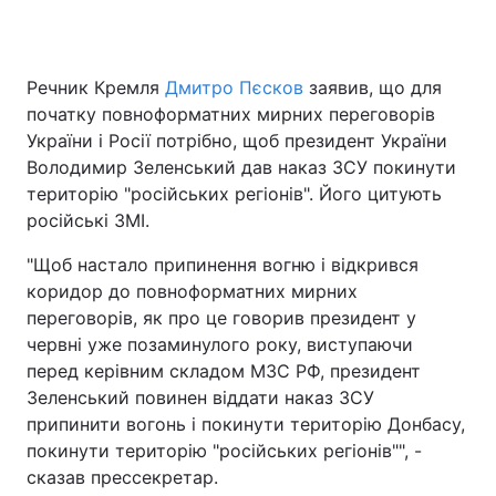
Речник Кремля
Дмитро Пєсков
заявив, що для
Головна
Війна
початку повноформатних мирних переговорів
України і Росії потрібно, щоб президент України
Україна
Політика
Володимир Зеленський дав наказ ЗСУ покинути
територію "російських регіонів". Його цитують
Економіка
Світ
російські ЗМІ.
Спорт
Наука
"Щоб настало припинення вогню і відкрився
коридор до повноформатних мирних
Техно і зв'язок
Лайт
переговорів, як про це говорив президент у
Зброя
Інциденти
червні уже позаминулого року, виступаючи
перед керівним складом МЗС РФ, президент
Здоров'я
Туризм
Зеленський повинен віддати наказ ЗСУ
припинити вогонь і покинути територію Донбасу,
Цікавинки
Погода
покинути територію "російських регіонів"", -
сказав прессекретар.
Екологія
Регіони