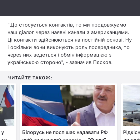
Тема оформлення
"Що стосується контактів, то ми продовжуємо
наш діалог через наявні канали з американцями.
Ці контакти здійснюються на постійній основі. Ну
і оскільки вони виконують роль посередника, то
через них ведеться і обмін інформацією з
українською стороно", - зазначив Пєсков.
ЧИТАЙТЕ ТАКОЖ:
 у
Білорусь не поспішає надавати РФ
Рідкіс
 та
свій повітряний простір, – "Флеш"
локаці