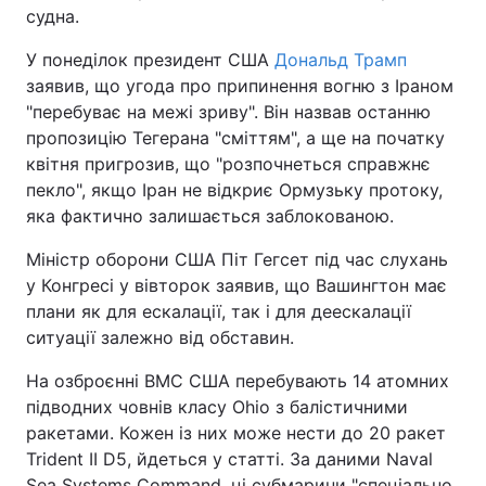
судна.
У понеділок президент США
Дональд Трамп
заявив, що угода про припинення вогню з Іраном
"перебуває на межі зриву". Він назвав останню
пропозицію Тегерана "сміттям", а ще на початку
квітня пригрозив, що "розпочнеться справжнє
пекло", якщо Іран не відкриє Ормузьку протоку,
яка фактично залишається заблокованою.
Міністр оборони США Піт Гегсет під час слухань
у Конгресі у вівторок заявив, що Вашингтон має
плани як для ескалації, так і для деескалації
ситуації залежно від обставин.
На озброєнні ВМС США перебувають 14 атомних
підводних човнів класу Ohio з балістичними
ракетами. Кожен із них може нести до 20 ракет
Trident II D5, йдеться у статті. За даними Naval
Sea Systems Command, ці субмарини "спеціально