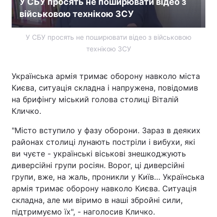
У СБУ просять не поширювати відео з
військовою технікою ЗСУ
Лонгріди
У СБУ просять не поширювати відео з військовою
Відео з Youtube
Статті
технікою ЗСУ
Інтерв'ю
Думки
Українська армія тримає оборону навколо міста
Києва, ситуація складна і напружена, повідомив
Архів
Вакансії
на брифінгу міський голова столиці Віталій
Контакти
Кличко.
"Місто вступило у фазу оборони. Зараз в деяких
Послуги
районах столиці лунають постріли і вибухи, які
ви чуєте - українські віськові знешкоджують
диверсійні групи росіян. Ворог, ці диверсійні
групи, вже, на жаль, проникли у Київ… Українська
армія тримає оборону навколо Києва. Ситуація
складна, але ми віримо в наші збройні сили,
підтримуємо їх", - наголосив Кличко.