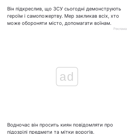
Він підкреслив, що ЗСУ сьогодні демонструють
Тема оформлення
героїм і самопожертву. Мер закликав всіх, хто
може обороняти місто, допомагати воїнам.
Реклама
ad
Водночас він просить киян повідомляти про
підозрілі предмети та мітки ворогів.