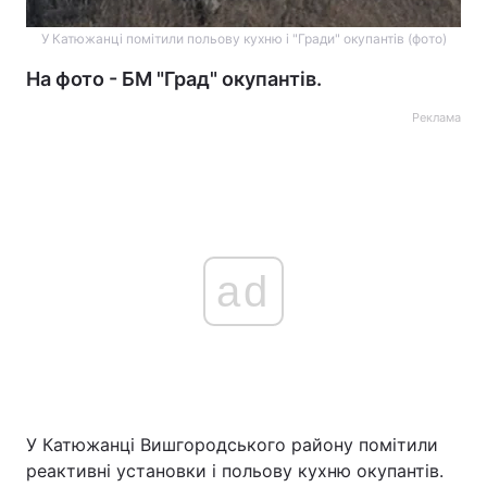
У Катюжанці помітили польову кухню і "Гради" окупантів (фото)
На фото - БМ "Град" окупантів.
Реклама
ad
У Катюжанці Вишгородського району помітили
реактивні установки і польову кухню окупантів.