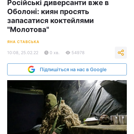
Російські диверсанти вже в
Оболоні: киян просять
запасатися коктейлями
"Молотова"
ЯНА СТАВСЬКА
10:08, 25.02.22
0 хв.
54978
Підпишіться на нас в Google