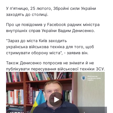
У п'ятницю, 25 лютого, Збройні сили України
заходять до столиці.
Головна
Війна
Про це повідомив у Facebook радник міністра
внутрішніх справ України Вадим Денисенко.
Україна
Політика
"Зараз до міста Київ заходить
Економіка
Світ
українська військова техніка для того, щоб
стримувати оборону міста", - заявив він.
Спорт
Наука
Також Денисенко попросив не знімати й не
Техно і зв'язок
Лайт
публікувати пересування військової техніки ЗСУ.
Зброя
Інциденти
Здоров'я
Туризм
Цікавинки
Погода
Екологія
Регіони