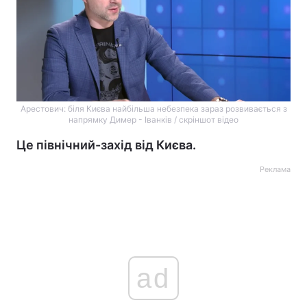
Арестович: біля Києва найбільша небезпека зараз розвивається з
напрямку Димер - Іванків / скріншот відео
Це північний-захід від Києва.
Реклама
ad