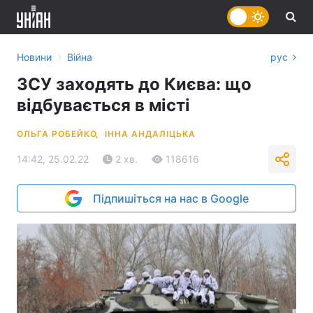
›
Новини
Війна
рус
ЗСУ заходять до Києва: що
відбувається в місті
ОЛЬГА РОБЕЙКО,
ІННА АНДАЛІЦЬКА
14:42, 25.02.22
2 хв.
118616
Підпишіться на нас в Google