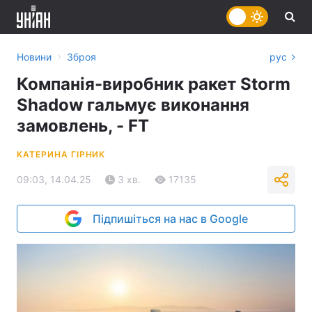
›
Новини
Зброя
рус
Компанія-виробник ракет Storm
Shadow гальмує виконання
замовлень, - FT
КАТЕРИНА ГІРНИК
09:03, 14.04.25
3 хв.
17135
Підпишіться на нас в Google