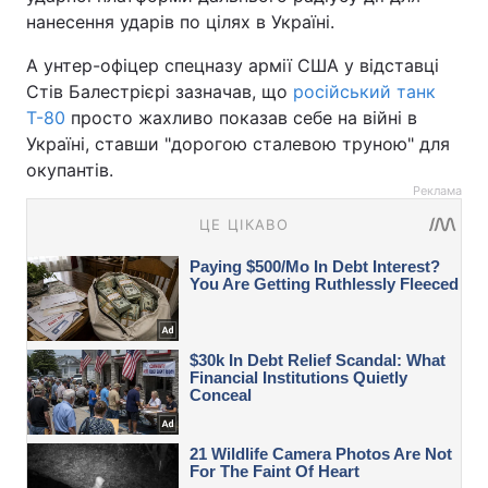
нанесення ударів по цілях в Україні.
А унтер-офіцер спецназу армії США у відставці
Стів Балестрієрі зазначав, що
російський танк
Т-80
просто жахливо показав себе на війні в
Україні, ставши "дорогою сталевою труною" для
окупантів.
Реклама