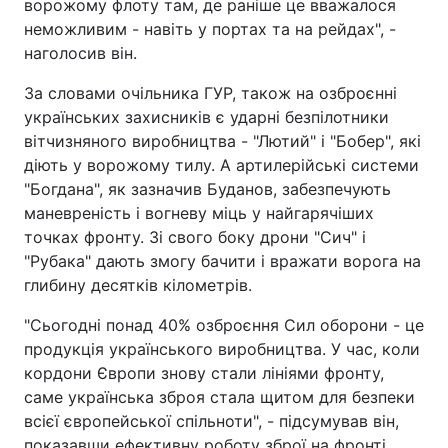
ворожому флоту там, де раніше це вважалося
неможливим - навіть у портах та на рейдах", -
наголосив він.
За словами очільника ГУР, також на озброєнні
українських захисників є ударні безпілотники
вітчизняного виробництва - "Лютий" і "Бобер", які
діють у ворожому тилу. А артилерійські системи
"Богдана", як зазначив Буданов, забезпечують
маневреність і вогневу міць у найгарячіших
точках фронту. Зі свого боку дрони "Сич" і
"Рубака" дають змогу бачити і вражати ворога на
глибину десятків кілометрів.
"Сьогодні понад 40% озброєння Сил оборони - це
продукція українського виробництва. У час, коли
кордони Європи знову стали лініями фронту,
саме українська зброя стала щитом для безпеки
всієї європейської спільноти", - підсумував він,
показавши ефективну роботу зброї на фронті.