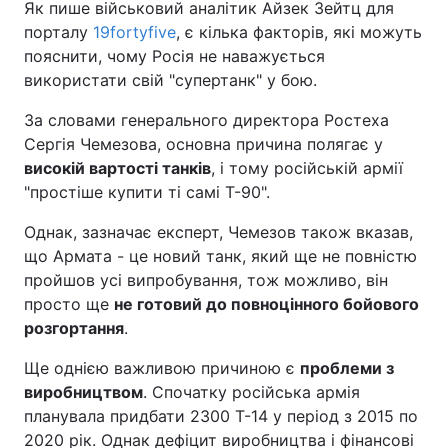
Як пише військовий аналітик Айзек Зейтц для
порталу
19fortyfive
, є кілька факторів, які можуть
пояснити, чому Росія не наважується
використати свій "супертанк" у бою.
За словами генерального директора Ростеха
Сергія Чемезова, основна причина полягає у
високій вартості танків
, і тому російській армії
"простіше купити ті самі Т-90".
Однак, зазначає експерт, Чемезов також вказав,
що Армата - це новий танк, який ще не повністю
пройшов усі випробування, тож можливо, він
просто ще
не готовий до повноцінного бойового
розгортання
.
Ще однією важливою причиною є
проблеми з
виробництвом
. Спочатку російська армія
планувала придбати 2300 Т-14 у період з 2015 по
2020 рік. Однак дефіцит виробництва і фінансові