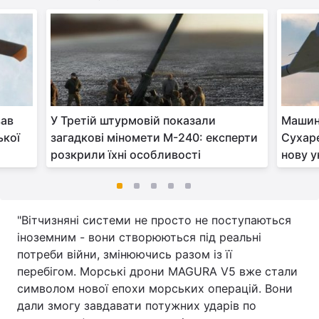
вав
У Третій штурмовій показали
Машина
ької
загадкові міномети М-240: експерти
Сухаре
розкрили їхні особливості
нову у
"Вітчизняні системи не просто не поступаються
іноземним - вони створюються під реальні
потреби війни, змінюючись разом із її
перебігом. Морські дрони MAGURA V5 вже стали
символом нової епохи морських операцій. Вони
дали змогу завдавати потужних ударів по