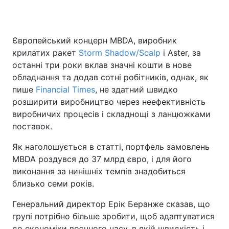
Європейський концерн MBDA, виробник
Головна
Війна
крилатих ракет
Storm Shadow/Scalp
і Aster, за
останні три роки вклав значні кошти в нове
Україна
Політика
обладнання та додав сотні робітників, однак, як
пише
Економіка
Financial Times
, не здатний швидко
Світ
розширити виробництво через неефективність
Спорт
Наука
виробничих процесів і складнощі з ланцюжками
поставок.
Техно і зв'язок
Лайт
Як наголошується в статті, портфель замовлень
Зброя
Інциденти
MBDA роздувся до 37 млрд євро, і для його
виконання за нинішніх темпів знадобиться
Здоров'я
Туризм
близько семи років.
Цікавинки
Погода
Генеральний директор Ерік Беранже сказав, що
групі потрібно більше зробити, щоб адаптуватися
Екологія
Регіони
до економіки воєнного часу, в якій швидкість і