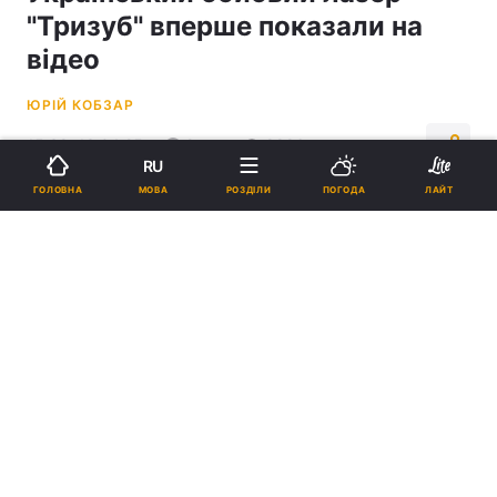
"Тризуб" вперше показали на
відео
ЮРІЙ КОБЗАР
15:39, 13.04.25
2 хв.
8886
RU
МОВА
ГОЛОВНА
РОЗДІЛИ
ПОГОДА
ЛАЙТ
Підпишіться на нас в Google
На відео показали, як лазер відпрацював по нерухомій мішені /