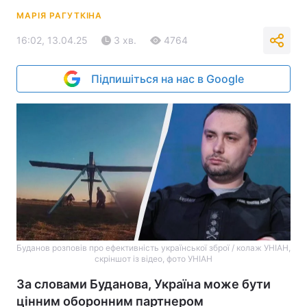
МАРІЯ РАГУТКІНА
16:02, 13.04.25
3 хв.
4764
Підпишіться на нас в Google
Буданов розповів про ефективність української зброї / колаж УНІАН,
скріншот із відео, фото УНІАН
За словами Буданова, Україна може бути
цінним оборонним партнером