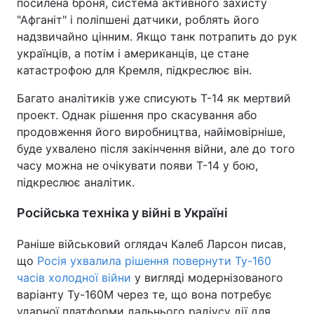
посилена броня, система активного захисту
"Афганіт" і поліпшені датчики, роблять його
надзвичайно цінним. Якщо танк потрапить до рук
українців, а потім і американців, це стане
катастрофою для Кремля, підкреслює він.
Багато аналітиків уже списують Т-14 як мертвий
проект. Однак рішення про скасування або
продовження його виробництва, найімовірніше,
буде ухвалено після закінчення війни, але до того
часу можна не очікувати появи Т-14 у бою,
підкреслює аналітик.
Російська техніка у війні в Україні
Раніше військовий оглядач Калеб Ларсон писав,
що
Росія ухвалила рішення повернути Ту-160
часів холодної війни
у вигляді модернізованого
варіанту Ту-160М через те, що вона потребує
ударної платформи дальнього радіусу дії для