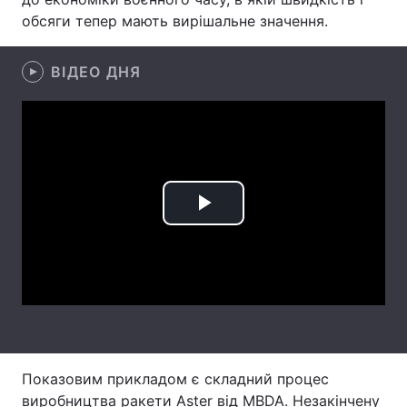
обсяги тепер мають вирішальне значення.
Лонгріди
ВІДЕО ДНЯ
Відео з Youtube
Статті
Інтерв'ю
Думки
Архів
Вакансії
Контакти
Play
Послуги
Video
Показовим прикладом є складний процес
виробництва ракети Aster від MBDA. Незакінчену