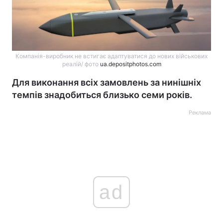
Компанія-виробник не встигає адаптуватися до нових військових
реалій/ фото
ua.depositphotos.com
Для виконання всіх замовлень за нинішніх
темпів знадобиться близько семи років.
Реклама
ad