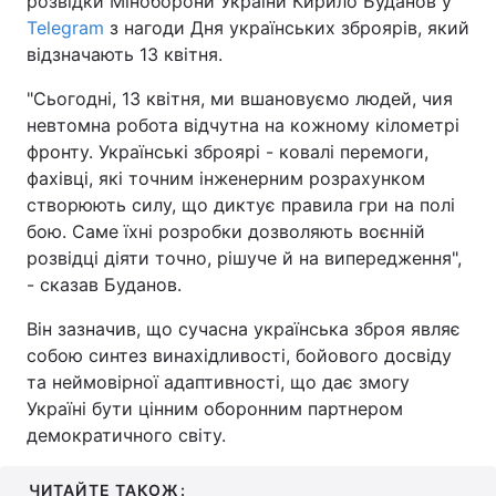
розвідки Міноборони України Кирило Буданов у
Telegram
з нагоди Дня українських зброярів, який
відзначають 13 квітня.
"Сьогодні, 13 квітня, ми вшановуємо людей, чия
невтомна робота відчутна на кожному кілометрі
фронту. Українські зброярі - ковалі перемоги,
фахівці, які точним інженерним розрахунком
створюють силу, що диктує правила гри на полі
бою. Саме їхні розробки дозволяють воєнній
розвідці діяти точно, рішуче й на випередження",
- сказав Буданов.
Він зазначив, що сучасна українська зброя являє
собою синтез винахідливості, бойового досвіду
та неймовірної адаптивності, що дає змогу
Україні бути цінним оборонним партнером
демократичного світу.
ЧИТАЙТЕ ТАКОЖ: