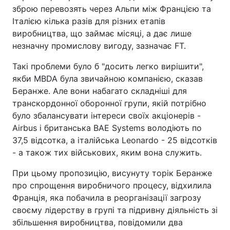
зброю перевозять через Альпи між Францією та
Тема оформлення
Італією кілька разів для різних етапів
виробництва, що займає місяці, а дає лише
незначну промислову вигоду, зазначає FT.
Такі проблеми було б "досить легко вирішити",
якби MBDA була звичайною компанією, сказав
Беранже. Але вони набагато складніші для
транскордонної оборонної групи, якій потрібно
було збалансувати інтереси своїх акціонерів -
Airbus і британська BAE Systems володіють по
37,5 відсотка, а італійська Leonardo - 25 відсотків
- а також тих військових, яким вона служить.
При цьому пропозицію, висунуту торік Беранже
про спрощення виробничого процесу, відхилила
Франція, яка побачила в реорганізації загрозу
своєму лідерству в групі та підривну діяльність зі
збільшення виробництва, повідомили два