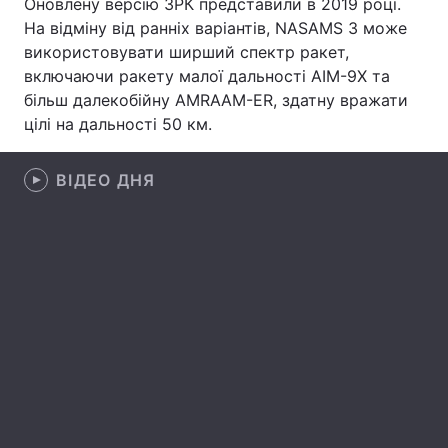
Оновлену версію ЗРК представили в 2019 році.
На відміну від ранніх варіантів, NASAMS 3 може
Тема оформлення
використовувати ширший спектр ракет,
включаючи ракету малої дальності AIM-9X та
більш далекобійну AMRAAM-ER, здатну вражати
цілі на дальності 50 км.
ВІДЕО ДНЯ