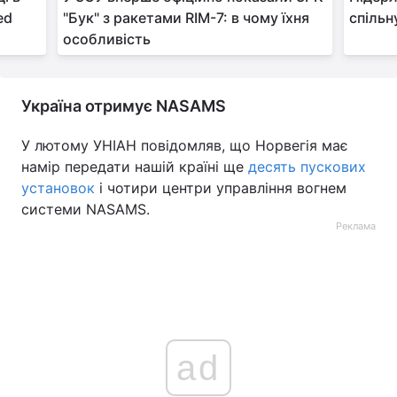
ed
"Бук" з ракетами RIM-7: в чому їхня
спільн
особливість
Україна отримує NASAMS
У лютому УНІАН повідомляв, що Норвегія має
намір передати нашій країні ще
десять пускових
установок
і чотири центри управління вогнем
системи NASAMS.
Реклама
ad