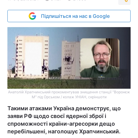
Підпишіться на нас в Google
Анатолій Храпчинський прокоментував знищення станції "Воронєж
М" під Орськом / колаж УНІАН, скріншоти
Такими атаками Україна демонструє, що
заяви РФ щодо своєї ядерної зброї і
спроможності країни-агресорки дещо
перебільшені, наголошує Храпчинський.