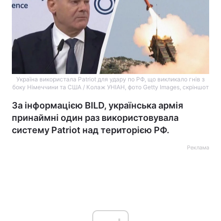
Україна використала Patriot для удару по РФ, що викликало гнів з
боку Німеччини та США / Колаж УНІАН, фото Getty Images, скріншот
За інформацією BILD, українська армія
принаймні один раз використовувала
систему Patriot над територією РФ.
Реклама