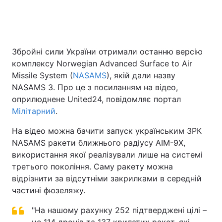
Головна
Війна
Збройні сили України отримали останню версію
комплексу Norwegian Advanced Surface to Air
Україна
Політика
Missile System (
NASAMS
), якій дали назву
Економіка
Світ
NASAMS 3. Про це з посиланням на відео,
оприлюднене United24, повідомляє портал
Спорт
Наука
Мілітарний
.
Техно і зв'язок
Лайт
На відео можна бачити запуск українським ЗРК
NASAMS ракети ближнього радіусу AIM-9X,
Зброя
Інциденти
використання якої реалізували лише на системі
третього покоління. Саму ракету можна
Здоров'я
Туризм
відрізнити за відсутніми закрилками в середній
частині фюзеляжу.
Цікавинки
Погода
"‎На нашому рахунку 252 підтверджені цілі –
Екологія
Регіони