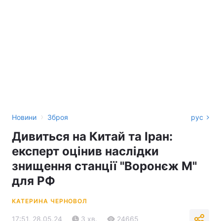
›
Новини
Зброя
рус
Дивиться на Китай та Іран:
експерт оцінив наслідки
знищення станції "Воронєж М"
для РФ
КАТЕРИНА ЧЕРНОВОЛ
17:51, 28.05.24
3 хв.
24665