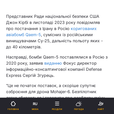
Представник Ради національної безпеки США
Джон Кірбі в листопаді 2023 року повідомляв
про постачання з Ірану в Росію
коригованих
авіабомб Qaem-5
, сумісних із російськими
винищувачами Су-25, дальність польоту яких -
до 40 кілометрів.
Насправді, бомби Qaem-5 поставлялися в Росію з
2020 року, заявив
виданню
Фокус директор
інформаційно-консалтингової компанії Defense
Express Сергій Згурець.
"Це не початок поставок, а скоріше супутнє
озброєння для дрона Mohajer-6. Безпілотник
легко збивається і говорити про особливу зміну
фронтової ситуації немає сенсу. Кооперація
RU
Тегерана і Москви триває, що підтверджує
МОВА
ГОЛОВНА
РОЗДІЛИ
ПОГОДА
ЛАЙТ