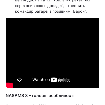
це 114 дронів та 137 крилатих ракет, які
перехопив наш підрозділ"‎, – говорить
Лонгріди
командир батареї з позивним "Барон".
Відео з Youtube
Статті
Інтерв'ю
Думки
Архів
Вакансії
Контакти
Послуги
NASAMS 3 – головні особливості