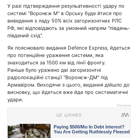
У разі підтверждення резульативності удару по
системі "Воронєж М" в Орську буде йтися про
виведення з ладу 50% всіх загоризонтних РЛС
РФ, які відповідають за умовний напрям "південь-
південий схід".
Як пояснювало видання Defence Express, йдеться
про потенційне ураження системи, яка
знаходиться за 1500 км від лінії фронту.
Раніше було уражено дві загоризонтні
радіолокаційні станції "Воронєж-ДМ" під
Армавіром. Виходячи з цього, видання дійшло до
висновку, що йдеться вже йде про систематичні
удари.
Реклама