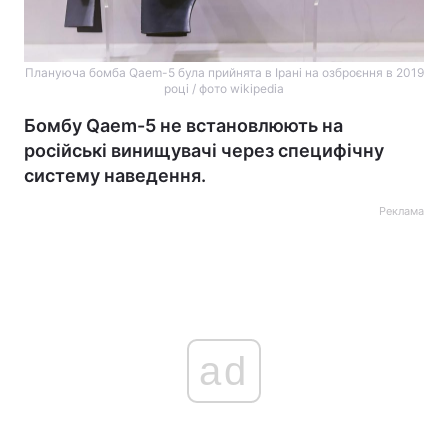
Плануюча бомба Qaem-5 була прийнята в Ірані на озброєння в 2019
році / фото wikipedia
Бомбу Qaem-5 не встановлюють на
російські винищувачі через специфічну
систему наведення.
Реклама
ad