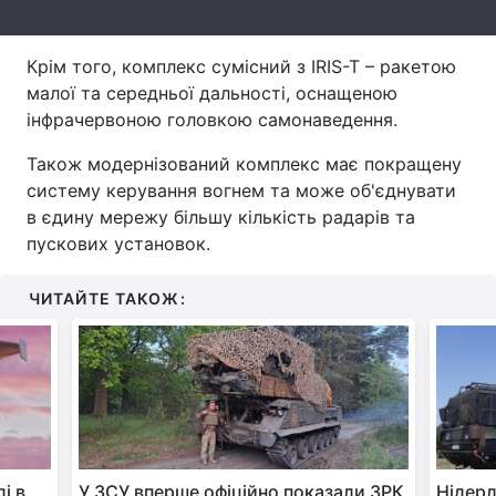
Крім того, комплекс сумісний з IRIS-T – ракетою
малої та середньої дальності, оснащеною
інфрачервоною головкою самонаведення.
Також модернізований комплекс має покращену
систему керування вогнем та може об'єднувати
в єдину мережу більшу кількість радарів та
пускових установок.
ЧИТАЙТЕ ТАКОЖ:
і в
У ЗСУ вперше офіційно показали ЗРК
Нідер