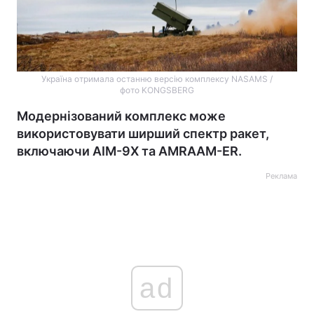
Україна отримала останню версію комплексу NASAMS /
фото KONGSBERG
Модернізований комплекс може
використовувати ширший спектр ракет,
включаючи AIM-9X та AMRAAM-ER.
Реклама
ad