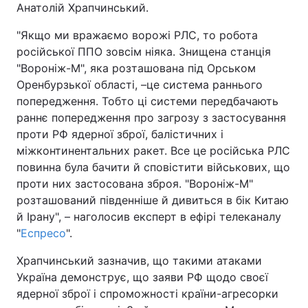
Анатолій Храпчинський.
"Якщо ми вражаємо ворожі РЛС, то робота
російської ППО зовсім ніяка. Знищена станція
"Вороніж-М", яка розташована під Орськом
Оренбурзької області, –це система раннього
попередження. Тобто ці системи передбачають
раннє попередження про загрозу з застосування
проти РФ ядерної зброї, балістичних і
міжконтинентальних ракет. Все це російська РЛС
повинна була бачити й сповістити військових, що
проти них застосована зброя. "Вороніж-М"
розташований південніше й дивиться в бік Китаю
й Ірану", – наголосив експерт в ефірі телеканалу
"
Еспресо
".
Храпчинський зазначив, що такими атаками
Україна демонструє, що заяви РФ щодо своєї
ядерної зброї і спроможності країни-агресорки