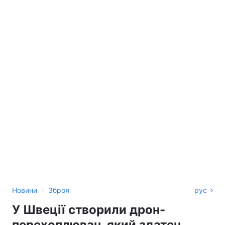
›
Новини
Зброя
рус
У Швеції створили дрон-
перехоплювач, який здатен