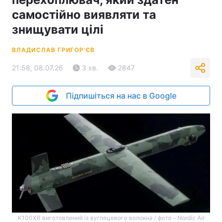
самостійно виявляти та
знищувати цілі
ВЛАДИСЛАВ ГРИГОР'ЄВ
21:58, 08.07.26
3 хв.
2847
Підпишіться на нас в Google
K100XR виготовлений із вуглецевого волокна / фото – Nordic Air