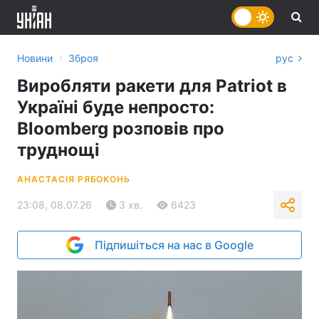
›
Новини
Зброя
рус
Виробляти ракети для Patriot в
Україні буде непросто:
Bloomberg розповів про
труднощі
АНАСТАСІЯ РЯБОКОНЬ
23:08, 08.07.26
3 хв.
6423
Підпишіться на нас в Google