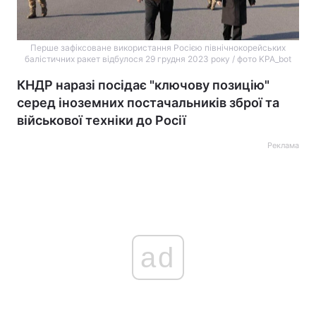
Перше зафіксоване використання Росією північнокорейських
балістичних ракет відбулося 29 грудня 2023 року / фото KPA_bot
КНДР наразі посідає "ключову позицію"
серед іноземних постачальників зброї та
військової техніки до Росії
Реклама
ad