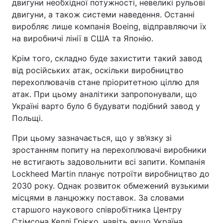
двигуни необхідної потужності, невеликі рульові
двигуни, а також системи наведення. Останні
Тема оформлення
виробляє лише компанія Boeing, відправляючи їх
на виробничі лінії в США та Японію.
Крім того, складно буде захистити такий завод
від російських атак, оскільки виробництво
перехоплювачів стане пріоритетною ціллю для
атак. При цьому аналітики запропонували, що
Україні варто було б будувати подібний завод у
Польщі.
При цьому зазначається, що у зв’язку зі
зростанням попиту на перехоплювачі виробники
не встигають задовольнити всі запити. Компанія
Lockheed Martin планує потроїти виробництво до
2030 року. Однак розвиток обмежений вузькими
місцями в ланцюжку поставок. За словами
старшого наукового співробітника Центру
Стімсона Келлі Грієко, навіть якщо Україна