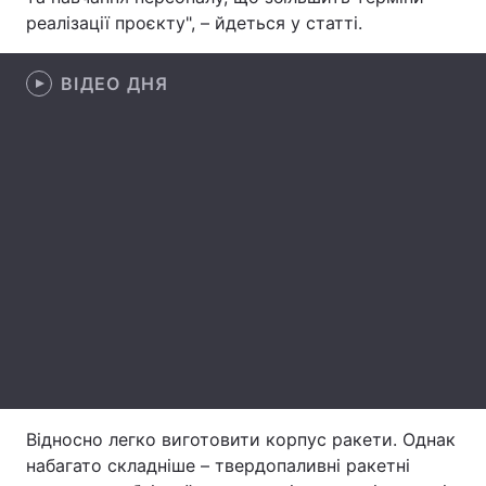
реалізації проєкту", – йдеться у статті.
Лонгріди
ВІДЕО ДНЯ
Відео з Youtube
Статті
Інтерв'ю
Думки
Архів
Вакансії
Контакти
Послуги
Відносно легко виготовити корпус ракети. Однак
набагато складніше – твердопаливні ракетні