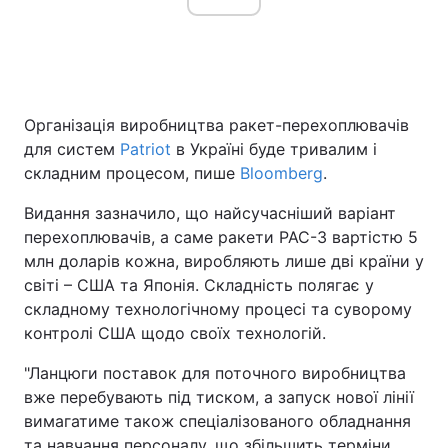
Головна
Війна
Організація виробництва ракет-перехоплювачів
Україна
Політика
для систем
Patriot
в Україні буде тривалим і
складним процесом, пише
Bloomberg
.
Економіка
Світ
Видання зазначило, що найсучасніший варіант
Спорт
Наука
перехоплювачів, а саме ракети PAC-3 вартістю 5
млн доларів кожна, виробляють лише дві країни у
Техно і зв'язок
Лайт
світі – США та Японія. Складність полягає у
Зброя
Інциденти
складному технологічному процесі та суворому
контролі США щодо своїх технологій.
Здоров'я
Туризм
"Ланцюги поставок для поточного виробництва
Цікавинки
Погода
вже перебувають під тиском, а запуск нової лінії
вимагатиме також спеціалізованого обладнання
Екологія
Регіони
та навчання персоналу, що збільшить терміни