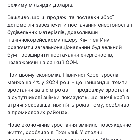
режиму мільярди доларів.
Важливо, що ці продажі та поставки зброї
допомогли забезпечити постачання енергоносіїв і
будівельних матеріалів, дозволивши
північнокорейському лідеру Кім Чен Ину
розпочати загальнонаціональний будівельний
бум і розширити постачання енергоносіїв,
незважаючи на санкції ООН.
При цьому економіка Північної Кореї зросла
майже на 4% у 2024 році - це найшвидші темпи
зростання за вісім років - і продовжує зростати,
а супутникові знімки показують, що вночі країна
втричі яскравіша, ніж п’ять років тому, особливо
в промислових районах.
Нове економічне зростання змінило повсякденне
життя, особливо в Пхеньяні. У столиці
запроваджено оплату за допомогою QR-кодів,