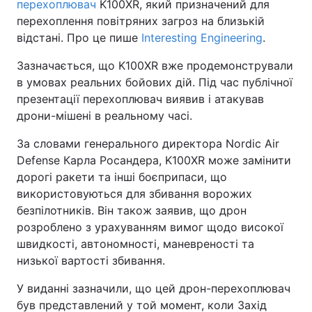
перехоплювач
K100XR, який призначений для
перехоплення повітряних загроз на близькій
відстані. Про це пише
Interesting Engineering
.
Зазначається, що K100XR вже продемонстрували
в умовах реальних бойових дій. Під час публічної
презентації перехоплювач виявив і атакував
дрони-мішені в реальному часі.
За словами генерального директора Nordic Air
Defense Карла Росандера, K100XR може замінити
дорогі ракети та інші боєприпаси, що
використовуються для збивання ворожих
безпілотників. Він також заявив, що дрон
розроблено з урахуванням вимог щодо високої
швидкості, автономності, маневреності та
низької вартості збивання.
У виданні зазначили, що цей дрон-перехоплювач
був представлений у той момент, коли Захід