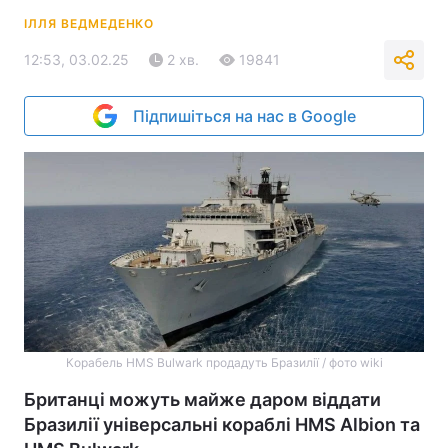
ІЛЛЯ ВЕДМЕДЕНКО
12:53, 03.02.25
2 хв.
19841
Підпишіться на нас в Google
Корабель HMS Bulwark продадуть Бразилії / фото wiki
Британці можуть майже даром віддати
Бразилії універсальні кораблі HMS Albion та