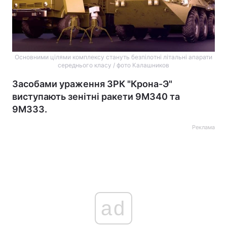
Основними цілями комплексу стануть безпілотні літальні апарати
середнього класу / фото Калашников
Засобами ураження ЗРК "‎Крона-Э"‎
виступають зенітні ракети 9М340 та
9М333.
Реклама
ad