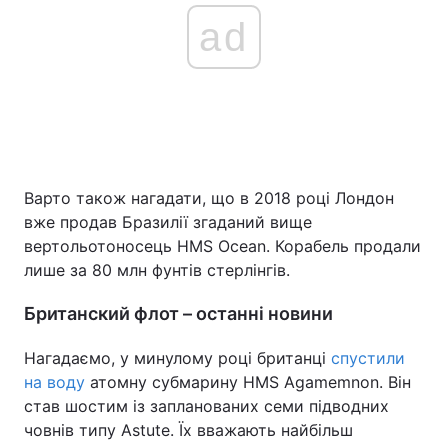
ad
Варто також нагадати, що в 2018 році Лондон
вже продав Бразилії згаданий вище
вертольотоносець HMS Ocean. Корабель продали
лише за 80 млн фунтів стерлінгів.
Британский флот – останні новини
Нагадаємо, у минулому році британці
спустили
на воду
атомну субмарину HMS Agamemnon. Він
став шостим із запланованих семи підводних
човнів типу Astute. Їх вважають найбільш