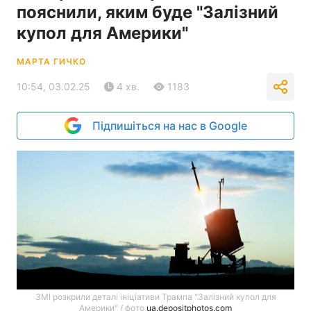
пояснили, яким буде "Залізний
купол для Америки"
МАРТА ГИЧКО
10:54, 03.02.25
4 хв.
1183
Підпишіться на нас в Google
ЗМІ розкрили деталі ініціативи Трампа "Залізний купол для
Америки" / фото
ua.depositphotos.com