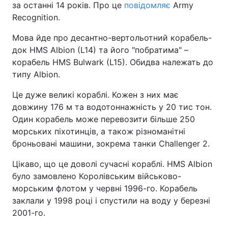
за останні 14 років. Про це
повідомляє
Army
Recognition.
Мова йде про десантно-вертольотний корабель-
док HMS Albion (L14) та його "‎побратима"‎ –
корабель HMS Bulwark (L15). Обидва належать до
типу Albion.
Це дуже великі кораблі. Кожен з них має
довжину 176 м та водотоннажність у 20 тис тон.
Один корабель може перевозити більше 250
морських піхотинців, а також різноманітні
броньовані машини, зокрема танки Challenger 2.
Цікаво, що це доволі сучасні кораблі. HMS Albion
було замовлено Королівським військово-
морським флотом у червні 1996-го. Корабель
заклали у 1998 році і спустили на воду у березні
2001-го.