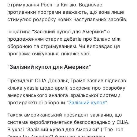
стримування Росії та Китаю. Водночас
противники програми вважають, що вона лише
стимулює розробку нових наступальних засобів.
Ініціатива "Залізний купол для Америки" є
продовженням старих дебатів про баланс між
обороною та стримуванням. Чи виправдає ця
програма очікування, покаже час.
"Залізний купол для Америки"
Президент США Дональд Трамп заявив підписав
кілька указів щодо армії, зокрема про розробку
американського аналога ізраїльської системи
протиракетної оборони "
Залізний купол".
Також американський президент зазначив, що
система вироблятиметься безпосередньо у США.
В указі "Залізний купол для Америки" ("The Iron
Dome for America") йдеться, що загроза