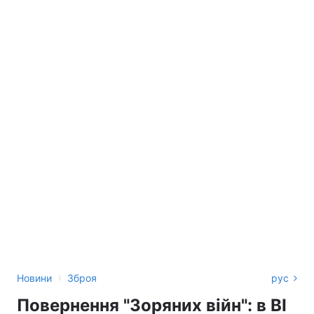
›
Новини
Зброя
рус
Повернення "Зоряних війн": в BI