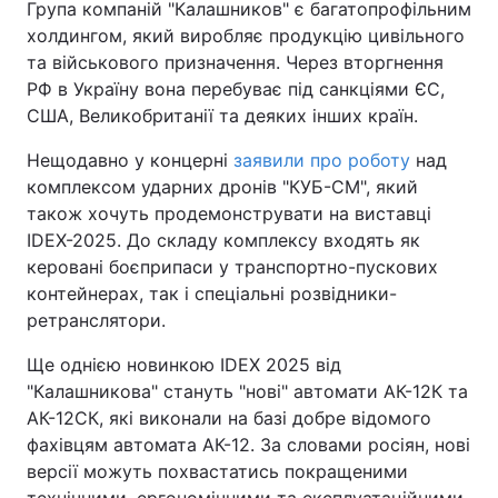
Група компаній "Калашников" є багатопрофільним
холдингом, який виробляє продукцію цивільного
Тема оформлення
та військового призначення. Через вторгнення
РФ в Україну вона перебуває під санкціями ЄС,
США, Великобританії та деяких інших країн.
Нещодавно у концерні
заявили про роботу
над
комплексом ударних дронів "КУБ-СМ", який
також хочуть продемонструвати на виставці
IDEX-2025. До складу комплексу входять як
керовані боєприпаси у транспортно-пускових
контейнерах, так і спеціальні розвідники-
ретранслятори.
Ще однією новинкою IDEX 2025 від
"Калашникова" стануть "нові" автомати АК-12К та
АК-12СК, які виконали на базі добре відомого
фахівцям автомата АК-12. За словами росіян, нові
версії можуть похвастатись ‎покращеними