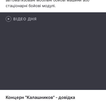
автоматизовані мобільні бойові машини або
стаціонарні бойові модулі.
Лонгріди
ВІДЕО ДНЯ
Відео з Youtube
Статті
Інтерв'ю
Думки
Архів
Вакансії
Контакти
Послуги
Концерн "Калашников" - довідка