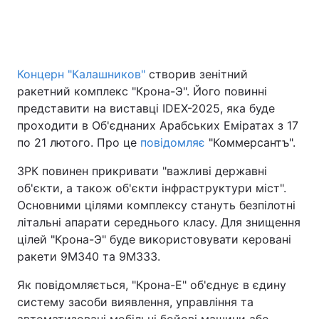
Головна
Війна
Концерн "Калашников"
створив зенітний
ракетний комплекс "‎Крона-Э"‎. Його повинні
Україна
Політика
представити на виставці IDEX-2025, яка буде
Економіка
Світ
проходити в Об'єднаних Арабських Еміратах з 17
по 21 лютого. Про це
повідомляє
"Коммерсантъ".
Спорт
Наука
ЗРК повинен прикривати "важливі державні
Техно і зв'язок
Лайт
об'єкти, а також об'єкти інфраструктури міст".
Основними цілями комплексу стануть безпілотні
Зброя
Інциденти
літальні апарати середнього класу. Для знищення
цілей "‎Крона-Э"‎ буде використовувати керовані
Здоров'я
Туризм
ракети 9М340 та 9М333.
Цікавинки
Погода
Як повідомляється, "Крона-Е" об'єднує в єдину
систему засоби виявлення, управління та
Екологія
Регіони