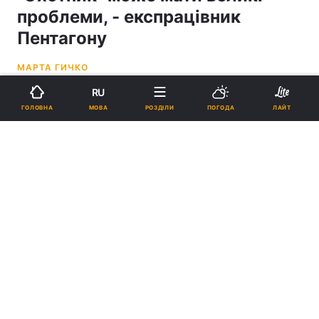
проблеми, - експрацівник
Пентагону
МАРТА ГИЧКО
RU
09:52, 03.02.25
4 хв.
12553
МОВА
ГОЛОВНА
РОЗДІЛИ
ПОГОДА
ЛАЙТ
Підпишіться на нас в Google
У російського "Охотника" можуть бути проблеми /