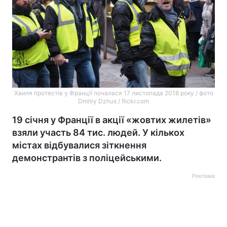
Хвиля протестів у Франції почалася 17 листопада 2018 року / фото
Dmitry Dzhus / flickr.com
19 січня у Франції в акції «жовтих жилетів»
взяли участь 84 тис. людей. У кількох
містах відбувалися зіткнення
демонстрантів з поліцейськими.
Реклама