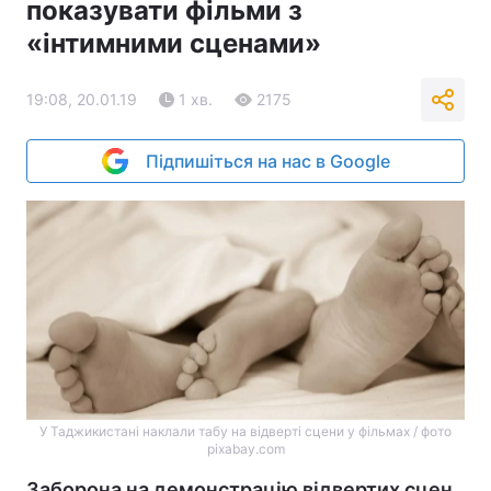
показувати фільми з
«інтимними сценами»
19:08, 20.01.19
1 хв.
2175
Підпишіться на нас в Google
У Таджикистані наклали табу на відверті сцени у фільмах / фото
pixabay.com
Заборона на демонстрацію відвертих сцен