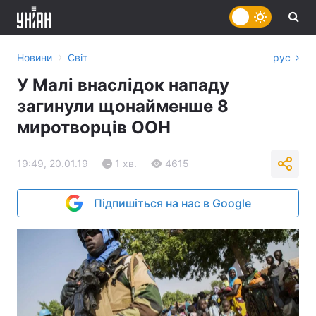
›
Новини
Світ
рус
У Малі внаслідок нападу
загинули щонайменше 8
миротворців ООН
19:49, 20.01.19
1 хв.
4615
Підпишіться на нас в Google