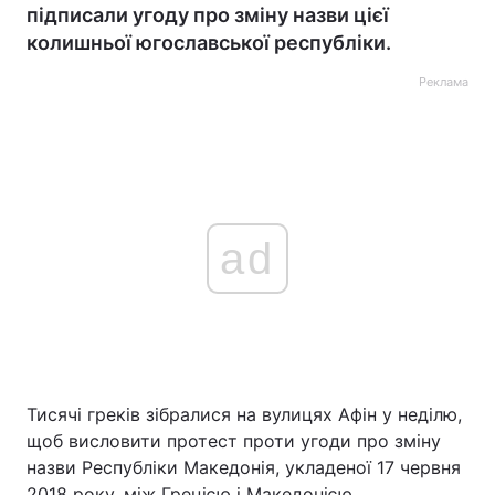
підписали угоду про зміну назви цієї
колишньої югославської республіки.
Реклама
ad
Тисячі греків зібралися на вулицях Афін у неділю,
щоб висловити протест проти угоди про зміну
назви Республіки Македонія, укладеної 17 червня
2018 року, між Грецією і Македонією.