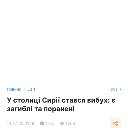
›
Новини
Світ
рус
У столиці Сирії стався вибух: є
загиблі та поранені
14:17, 20.01.19
1 хв.
1806