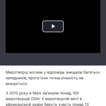
Лонгріди
Відео з Youtube
Статті
Play
Інтерв'ю
Думки
Video
Архів
Вакансії
Контакти
Послуги
Миротворці вогнем у відповідь знищили багатьох
нападників, проте їхня точна кількість не
вказується.
З 2013 року в Малі загинули понад 100
миротворців ООН. У миротворчій місії в
африканській країні беруть участь понад 13