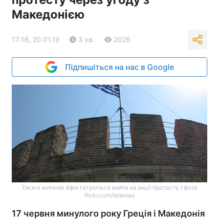
Македонією
17:18, 20.01.19
3 хв.
2026
Підпишіться на нас в Google
Тисячі жителів Афін готуються вийти на акції протесту / фото
flickr.com/telemax
17 червня минулого року Греція і Македонія