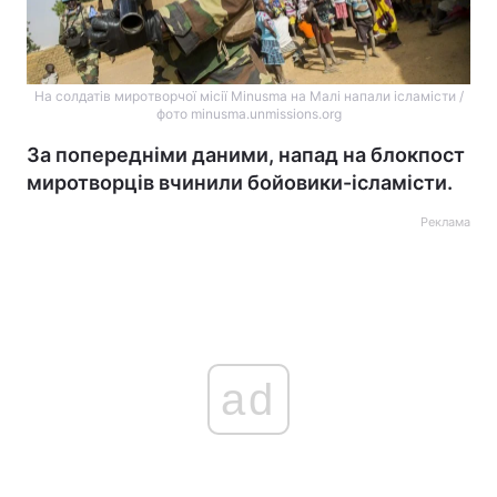
На солдатів миротворчої місії Minusma на Малі напали ісламісти /
фото minusma.unmissions.org
За попередніми даними, напад на блокпост
миротворців вчинили бойовики-ісламісти.
Реклама
ad