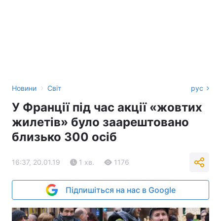
›
Новини
Світ
рус
У Франції під час акції «жовтих
жилетів» було заарештовано
близько 300 осіб
16:37, 20.01.19
1 хв.
1176
Підпишіться на нас в Google