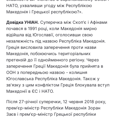
НАТО, ухваливши угоду між Республікою
Македонія і Грецької республікою?».
Довідка УНІАН.
Суперечка між Скоп'є і Афінами
почався в 1991 році, коли Македонія мирно
відійшла від Югославії, оголосивши свою
незалежність під назвою Республіка Македонія.
Греція висловила заперечення проти назви
Македонія, побоюючись територіальних
претензій до її однойменного регіону. Через
заперечення Греції Македонія була прийнята в
ООН з попередньою назвою - колишня
Югославська Республіка Македонія. Також у
зв'язку з цим конфліктом Греція блокувала вступ
Македонії в ЄС і НАТО.
Після 27-річної суперечки, 12 червня 2018 року,
прем'єр-міністр Республіки Македонія Зоран
Заєв і прем'єр-міністр Грецької республіки