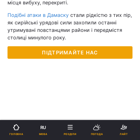
місця вибуху, перекриті.
Подібні атаки в Дамаску
стали рідкістю з тих пір,
як сирійські урядові сили захопили останні
утримувані повстанцями райони і передмістя
столиці минулого року.
ПІДТРИМАЙТЕ НАС
RU
МОВА
ГОЛОВНА
РОЗДІЛИ
ПОГОДА
ЛАЙТ