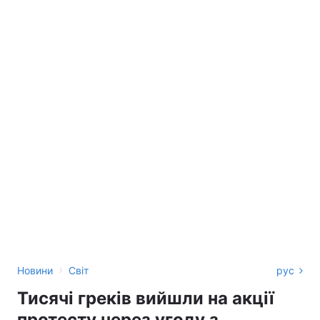
›
Новини
Світ
рус
Тисячі греків вийшли на акції
протесту через угоду з