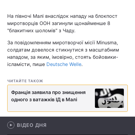
На півночі Малі внаслідок нападу на блокпост
миротворців ООН загинули щонайменше 8
Головна
Війна
"блакитних шоломів" з Чаду.
Україна
Політика
За повідомленням миротворчої місії Minusma,
солдатам довелося стикнутися з масштабним
Економіка
Світ
нападом, за яким, імовірно, стоять бойовики-
ісламісти, пише
Deutsche Welle
.
Спорт
Наука
Техно і зв'язок
Лайт
ЧИТАЙТЕ ТАКОЖ
Франція заявила про знищення
Зброя
Інциденти
одного з ватажків ІД в Малі
Здоров'я
Туризм
Цікавинки
Погода
ВІДЕО ДНЯ
Екологія
Регіони