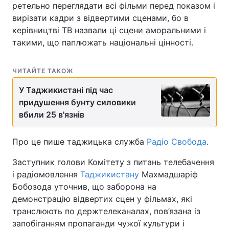
ретельно переглядати всі фільми перед показом і
вирізати кадри з відвертими сценами, бо в
керівництві ТВ назвали ці сцени аморальними і
такими, що паплюжать національні цінності.
ЧИТАЙТЕ ТАКОЖ
У Таджикистані під час
придушення бунту силовики
вбили 25 в'язнів
Про це пише таджицька служба
Радіо Свобода
.
Заступник голови Комітету з питань телебачення
і радіомовлення
Таджикистану
Махмадшаріф
Бобозода уточнив, що заборона на
демонстрацію відвертих сцен у фільмах, які
транслюють по держтелеканалах, пов’язана із
запобіганням пропаганди чужої культури і