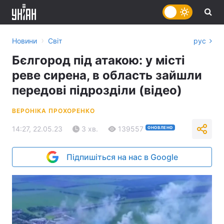
›
Новини
Світ
рус
Бєлгород під атакою: у місті
реве сирена, в область зайшли
передові підрозділи (відео)
ВЕРОНІКА ПРОХОРЕНКО
14:27, 22.05.23
3 хв.
139557
ОНОВЛЕНО
Підпишіться на нас в Google