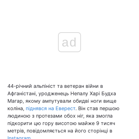
ad
44-річний альпініст та ветеран війни в
Афганістані, уродженець Непалу Харі Будха
Магар, якому ампутували обидві ноги вище
коліна,
піднявся на Еверест
. Він став першою
людиною з протезами обох ніг, яка змогла
підкорити цю гору висотою майже 9 тисяч
метрів, повідомляється на його сторінці в
Instagram
.