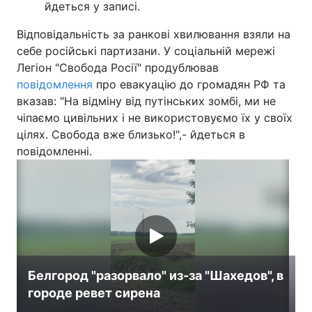
йдеться у записі.
Лонгріди
Відповідальність за ранкові хвилювання взяли на
себе російські партизани. У соціальній мережі
Відео з Youtube
Статті
Легіон "Свобода Росії" продублював
повідомлення
про евакуацію до громадян РФ та
Інтерв'ю
Думки
вказав: "На відміну від путінських зомбі, ми не
чіпаємо цивільних і не використовуємо їх у своїх
Архів
Вакансії
цілях. Свобода вже близько!",- йдеться в
повідомленні.
Контакти
Послуги
Белгород "разорвало" из-за "Шахедов", в
городе ревет сирена