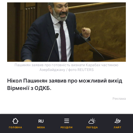
Пашинян заявив про готовність визнати Карабах частиною
Азербайджану / фото REUTERS
Нікол Пашинян заявив про можливий вихід
Вірменії з ОДКБ.
Реклама
RU
МОВА
ГОЛОВНА
РОЗДІЛИ
ПОГОДА
ЛАЙТ