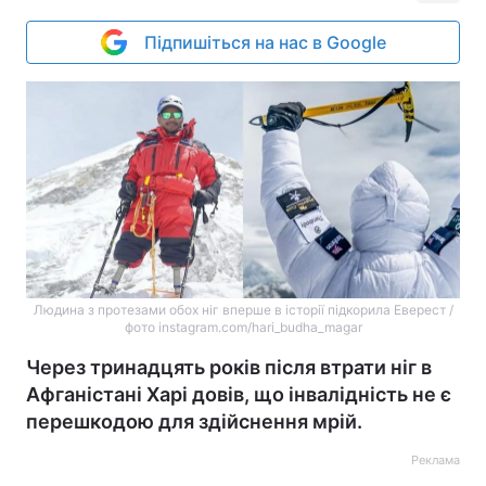
Підпишіться на нас в Google
Людина з протезами обох ніг вперше в історії підкорила Еверест /
фото instagram.com/hari_budha_magar
Через тринадцять років після втрати ніг в
Афганістані Харі довів, що інвалідність не є
перешкодою для здійснення мрій.
Реклама