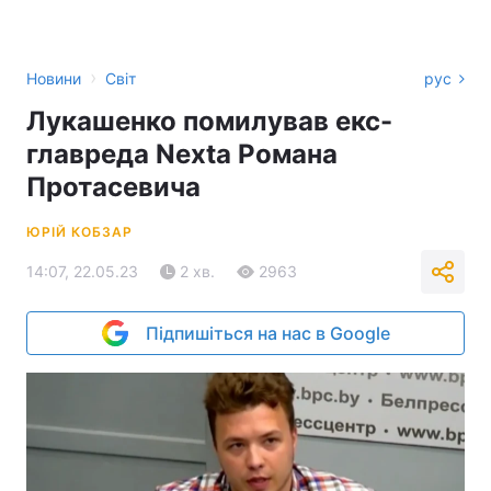
›
Новини
Світ
рус
Лукашенко помилував екс-
главреда Nexta Романа
Протасевича
ЮРІЙ КОБЗАР
14:07, 22.05.23
2 хв.
2963
Підпишіться на нас в Google