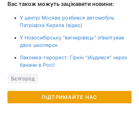
Вас також можуть зацікавити новини:
У центрі Москви розбився автомобіль
Патріарха Кирила (відео)
У Новосибірську "вагнерівець" зґвалтував
двох школярок
Лакомка-терорист: Гіркін "збудився" через
банани в Росії
Бєлгород
ПІДТРИМАЙТЕ НАС