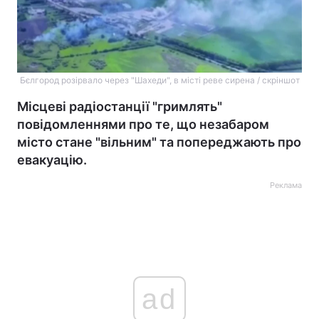
Бєлгород розірвало через "Шахеди", в місті реве сирена / скріншот
Місцеві радіостанції "гримлять"
повідомленнями про те, що незабаром
місто стане "вільним" та попереджають про
евакуацію.
Реклама
ad