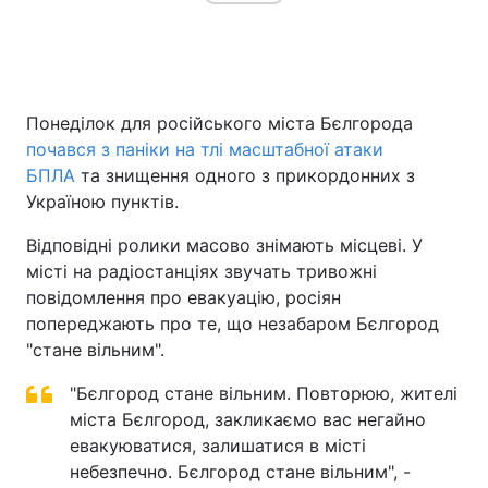
Головна
Війна
Понеділок для російського міста Бєлгорода
Україна
Політика
почався з паніки на тлі масштабної атаки
БПЛА
та знищення одного з прикордонних з
Економіка
Світ
Україною пунктів.
Спорт
Наука
Відповідні ролики масово знімають місцеві. У
місті на радіостанціях звучать тривожні
Техно і зв'язок
Лайт
повідомлення про евакуацію, росіян
попереджають про те, що незабаром Бєлгород
Зброя
Інциденти
"стане вільним".
Здоров'я
Туризм
"Бєлгород стане вільним. Повторюю, жителі
міста Бєлгород, закликаємо вас негайно
Цікавинки
Погода
евакуюватися, залишатися в місті
небезпечно. Бєлгород стане вільним", -
Екологія
Регіони