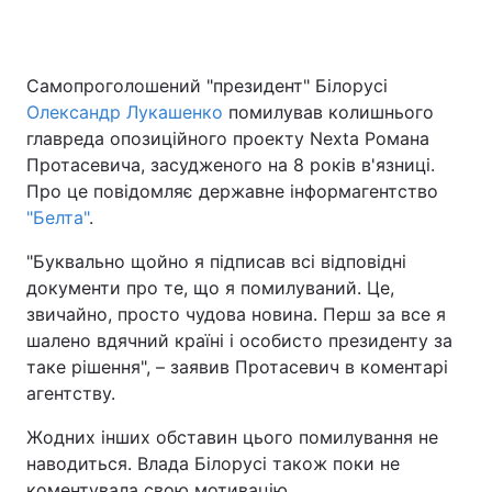
Самопроголошений "президент" Білорусі
Олександр Лукашенко
помилував колишнього
главреда опозиційного проекту Nexta Романа
Протасевича, засудженого на 8 років в'язниці.
Про це повідомляє державне інформагентство
"Белта"
.
"Буквально щойно я підписав всі відповідні
документи про те, що я помилуваний. Це,
звичайно, просто чудова новина. Перш за все я
шалено вдячний країні і особисто президенту за
таке рішення", – заявив Протасевич в коментарі
агентству.
Жодних інших обставин цього помилування не
наводиться. Влада Білорусі також поки не
коментувала свою мотивацію.