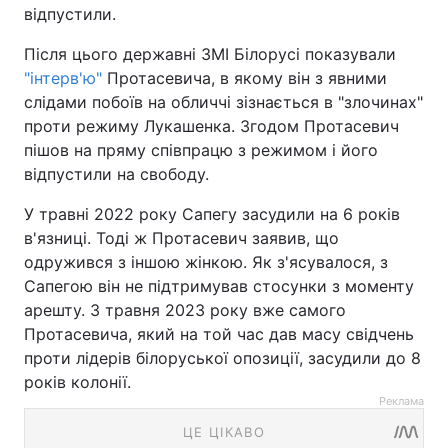
відпустили.
Після цього державні ЗМІ Білорусі показували
"інтерв'ю"
Протасевича, в якому він з явними
слідами побоїв на обличчі зізнається в "злочинах"
проти режиму Лукашенка. Згодом Протасевич
пішов на пряму співпрацю з режимом і його
відпустили на свободу.
У травні 2022 року Сапегу засудили на 6 років
в'язниці. Тоді ж Протасевич заявив, що
одружився з іншою жінкою. Як з'ясувалося, з
Сапегою він не підтримував стосунки з моменту
арешту. 3 травня 2023 року вже самого
Протасевича, який на той час дав масу свідчень
проти лідерів білоруської опозиції, засудили до 8
років колонії.
Реклама