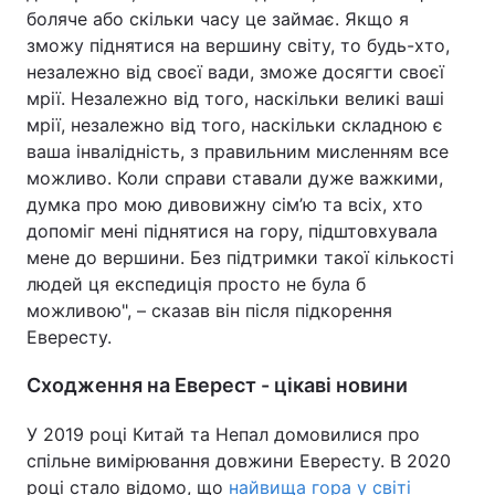
боляче або скільки часу це займає. Якщо я
зможу піднятися на вершину світу, то будь-хто,
незалежно від своєї вади, зможе досягти своєї
мрії. Незалежно від того, наскільки великі ваші
мрії, незалежно від того, наскільки складною є
ваша інвалідність, з правильним мисленням все
можливо. Коли справи ставали дуже важкими,
думка про мою дивовижну сім’ю та всіх, хто
допоміг мені піднятися на гору, підштовхувала
мене до вершини. Без підтримки такої кількості
людей ця експедиція просто не була б
можливою", – сказав він після підкорення
Евересту.
Сходження на Еверест - цікаві новини
У 2019 році Китай та Непал домовилися про
спільне вимірювання довжини Евересту. В 2020
році стало відомо, що
найвища гора у світі