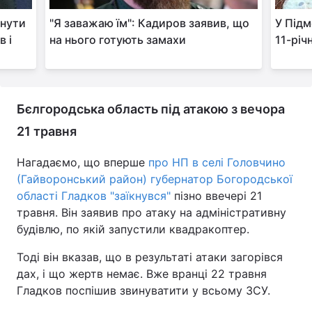
рнути
"Я заважаю їм": Кадиров заявив, що
У Підм
в і
на нього готують замахи
11-річ
Бєлгородська область під атакою з вечора
21 травня
Нагадаємо, що вперше
про НП в селі Головчино
(Гайворонський район) губернатор Богородської
області Гладков "заїкнувся"
пізно ввечері 21
травня. Він заявив про атаку на адміністративну
будівлю, по якій запустили квадракоптер.
Тоді він вказав, що в результаті атаки загорівся
дах, і що жертв немає. Вже вранці 22 травня
Гладков поспішив звинуватити у всьому ЗСУ.