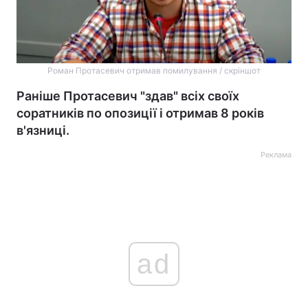
Роман Протасевич отримав помилування / скріншот
Раніше Протасевич "здав" всіх своїх
соратників по опозиції і отримав 8 років
в'язниці.
Реклама
ad