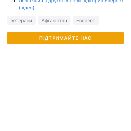
Львів'янин з другої спроби підкорив Еверест
(відео)
ветерани
Афганістан
Еверест
ПІДТРИМАЙТЕ НАС