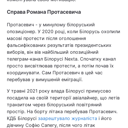
Справа Романа Протасевича
Протасевич - у минулому білоруський
опозиціонер. У 2020 році, коли Білорусь охопили
масові протести після оголошення
фальсифікованих результатів президентських
виборів, він вів найбільший опозиційний
телеграм-канал Білорусі Nexta. Спочатку канал
просто висвітлював протести, а потім почав їх
координувати. Сам Протасевич в цей час
перебував у вимушеній еміграції.
У травні 2021 року влада Білорусі примусово
посадила на своїй території авіалайнер, що летів
транзитом через білоруський повітряний
простір. На борту літака перебував Протасевич.
КДБ Білорусі
заарештувало журналіста
і його
дівчину Софію Сапегу, після чого літак