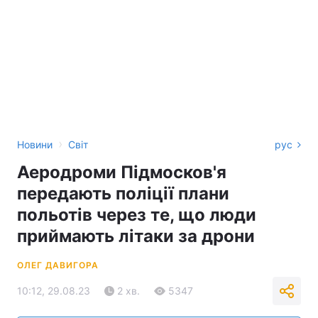
›
Новини
Світ
рус
Аеродроми Підмосков'я
передають поліції плани
польотів через те, що люди
приймають літаки за дрони
ОЛЕГ ДАВИГОРА
10:12, 29.08.23
2 хв.
5347