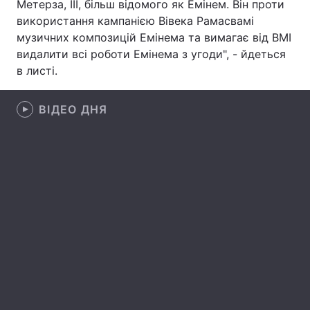
Метерза, III, більш відомого як Емінем. Він проти
використання кампанією Вівека Рамасвамі
Лонгріди
музичних композицій Емінема та вимагає від BMI
видалити всі роботи Емінема з угоди", - йдеться
Відео з Youtube
Статті
в листі.
Інтерв'ю
Думки
ВІДЕО ДНЯ
Архів
Вакансії
Контакти
Послуги