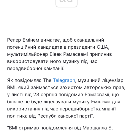
Головна
Війна
Україна
Політика
Репер Емінем вимагає, щоб скандальний
потенційний кандидата в президенти США,
Економіка
Світ
мультимільйонер Вівек Рамасвамі припинив
використовувати його музику під час
Спорт
Наука
передвиборної кампанії.
Техно і зв'язок
Лайт
Як повідомляє The
Telegraph
, музичний ліцензіар
BMI, який займається захистом авторських прав,
Зброя
Інциденти
у листі від 23 серпня повідомив Рамасвамі, що
більше не буде ліцензувати музику Емінема для
Здоров'я
Туризм
використання під час передвиборної кампанії
політика від Республіканської партії.
Цікавинки
Погода
"BMI отримав повідомлення від Маршалла Б.
Екологія
Регіони