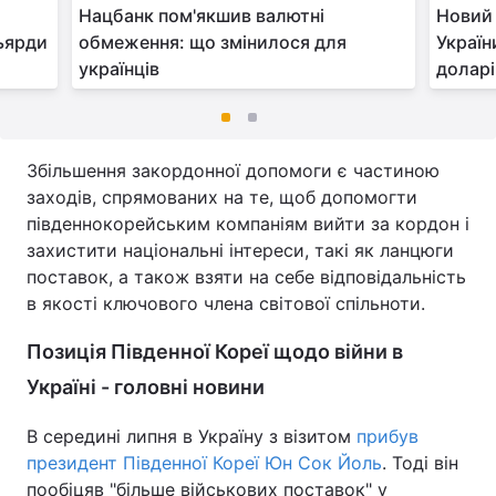
Нацбанк пом'якшив валютні
Новий
льярди
обмеження: що змінилося для
Україн
українців
доларі
Збільшення закордонної допомоги є частиною
заходів, спрямованих на те, щоб допомогти
південнокорейським компаніям вийти за кордон і
захистити національні інтереси, такі як ланцюги
поставок, а також взяти на себе відповідальність
в якості ключового члена світової спільноти.
Позиція Південної Кореї щодо війни в
Україні - головні новини
В середині липня в Україну з візитом
прибув
президент Південної Кореї Юн Сок Йоль
. Тоді він
пообіцяв "більше військових поставок" у