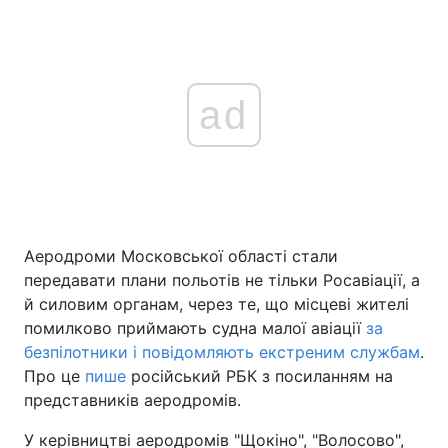
ad
Аеродроми Московської області стали
передавати плани польотів не тільки Росавіації, а
й силовим органам, через те, що місцеві жителі
помилково приймають судна малої авіації
за
безпілотники і повідомляють екстреним службам
.
Про це
пише
російський РБК з посиланням на
представників аеродромів.
У керівництві аеродромів "Щокіно", "Волосово",