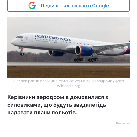
Підпишіться на нас в Google
З перевірками силовиків стикаються не всі аеродроми / фото
wikipedia.org
Керівники аеродромів домовилися з
силовиками, що будуть заздалегідь
надавати плани польотів.
Реклама