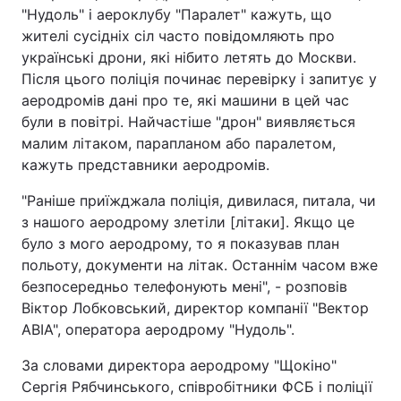
"Нудоль" і аероклубу "Паралет" кажуть, що
жителі сусідніх сіл часто повідомляють про
українські дрони, які нібито летять до Москви.
Після цього поліція починає перевірку і запитує у
аеродромів дані про те, які машини в цей час
були в повітрі. Найчастіше "дрон" виявляється
малим літаком, парапланом або паралетом,
кажуть представники аеродромів.
"Раніше приїжджала поліція, дивилася, питала, чи
з нашого аеродрому злетіли [літаки]. Якщо це
було з мого аеродрому, то я показував план
польоту, документи на літак. Останнім часом вже
безпосередньо телефонують мені", - розповів
Віктор Лобковський, директор компанії "Вектор
АВІА", оператора аеродрому "Нудоль".
За словами директора аеродрому "Щокіно"
Сергія Рябчинського, співробітники ФСБ і поліції