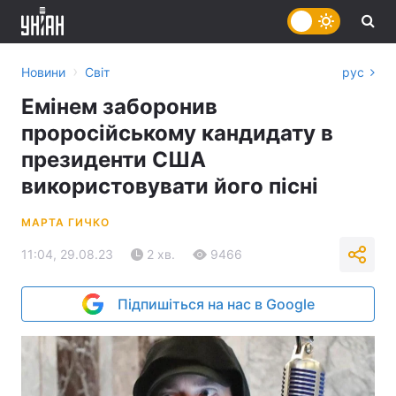
›
Новини
Світ
рус
Емінем заборонив
проросійському кандидату в
президенти США
використовувати його пісні
МАРТА ГИЧКО
11:04, 29.08.23
2 хв.
9466
Підпишіться на нас в Google