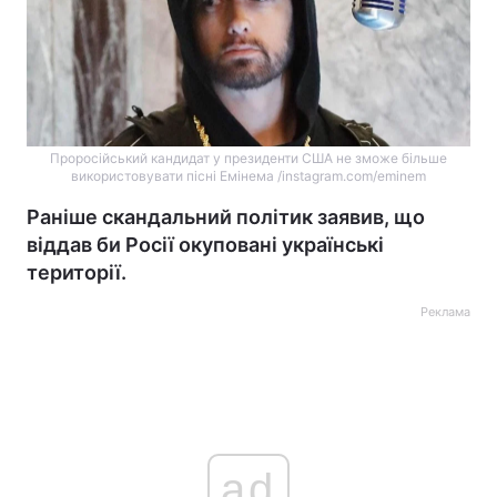
Проросійський кандидат у президенти США не зможе більше
використовувати пісні Емінема /instagram.com/eminem
Раніше скандальний політик заявив, що
віддав би Росії окуповані українські
території.
Реклама
ad