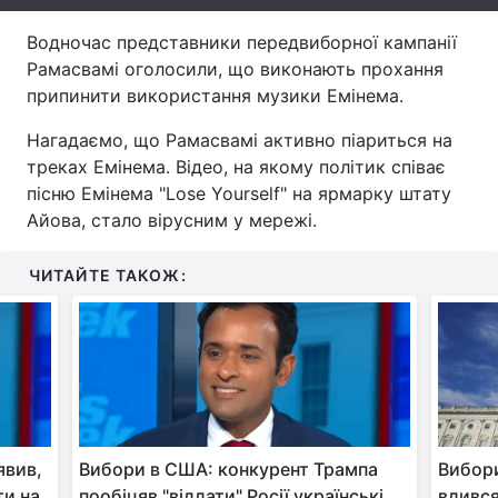
Тема оформлення
Водночас представники передвиборної кампанії
Рамасвамі оголосили, що виконають прохання
припинити використання музики Емінема.
Нагадаємо, що Рамасвамі активно піариться на
треках Емінема. Відео, на якому політик співає
пісню Емінема "Lose Yourself" на ярмарку штату
Айова, стало вірусним у мережі.
ЧИТАЙТЕ ТАКОЖ:
явив,
Вибори в США: конкурент Трампа
Вибор
ти на
пообіцяв "віддати" Росії українські
влився