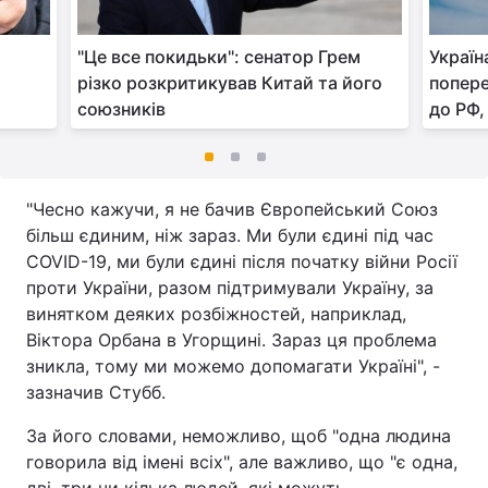
"Це все покидьки": сенатор Грем
Україн
різко розкритикував Китай та його
попере
союзників
до РФ,
"Чесно кажучи, я не бачив Європейський Союз
більш єдиним, ніж зараз. Ми були єдині під час
COVID-19, ми були єдині після початку війни Росії
проти України, разом підтримували Україну, за
винятком деяких розбіжностей, наприклад,
Віктора Орбана в Угорщині. Зараз ця проблема
зникла, тому ми можемо допомагати Україні", -
зазначив Стубб.
За його словами, неможливо, щоб "одна людина
говорила від імені всіх", але важливо, що "є одна,
дві, три чи кілька людей, які можуть