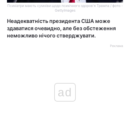
Психіатри мають сумніви щодо психічного здоров'я Трампа / фото -
GettyImages
Неадекватність президента США може
здаватися очевидно, але без обстеження
неможливо нічого стверджувати.
Реклама
ad