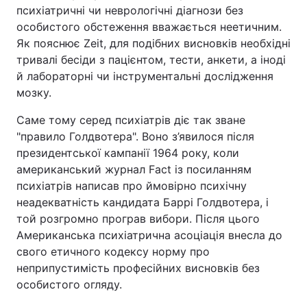
психіатричні чи неврологічні діагнози без
особистого обстеження вважається неетичним.
Як пояснює Zeit, для подібних висновків необхідні
тривалі бесіди з пацієнтом, тести, анкети, а іноді
й лабораторні чи інструментальні дослідження
мозку.
Саме тому серед психіатрів діє так зване
"правило Голдвотера". Воно з’явилося після
президентської кампанії 1964 року, коли
американський журнал Fact із посиланням
психіатрів написав про ймовірно психічну
неадекватність кандидата Баррі Голдвотера, і
той розгромно програв вибори. Після цього
Американська психіатрична асоціація внесла до
свого етичного кодексу норму про
неприпустимість професійних висновків без
особистого огляду.