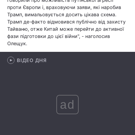
говорили про можливість путінської агресії
проти Європи і, враховуючи заяви, які наробив
Лонгріди
Трамп, вимальовується досить цікава схема.
Трамп де-факто відмовився публічно від захисту
Відео з Youtube
Статті
Тайваню, отже Китай може перейти до активної
фази підготовки до цієї війни", - наголосив
Інтерв'ю
Думки
Олещук.
Архів
Вакансії
ВІДЕО ДНЯ
Контакти
Послуги
ad