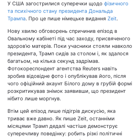
У США загострилися суперечки щодо
фізичного
та психічного стану президента Дональда
Трампа
. Про це пише німецьке видання
Zeit
.
Нову хвилю обговорень спричинив епізод в
Овальному кабінеті під час заходу, присвяченого
здоров’ю матерів. Поки учасники стояли навколо
президента, Трамп сидів за столом і, як здалося
багатьом, на кілька секунд задрімав.
Фотокореспондент агентства Reuters навіть
зробив відовідне фото і опублікував його, після
чого офіційний акаунт Білого дому в грубій формі
розкритикував знімок заявивши, що президент
нібито лише моргнув.
Втім цей епізод лише підігрів дискусію, яка
триває вже давно. Як пише Zeit, останніми
місяцями Трамп дедалі частіше демонструє
суперечливу поведінку: робить різкі політичні