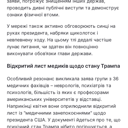
заяви, погрожує знищенням інших держав,
проводить дивні публічні виступи та демонструє
ознаки фізичної втоми.
У мережі також активно обговорюють синці на
руках президента, набряки щиколоток і
невпевнену ходу. На цьому тлі дедалі частіше
лунає питання, чи здатен він повноцінно
виконувати обов’язки глави держави.
Відкритий лист медиків щодо стану Трампа
Особливий резонанс викликала заява групи з 36
медичних фахівців – неврологів, психіатрів та
психологів, більшість із яких є професорами
американських університетів у відставці.
Наприкінці квітня вони оприлюднили відкритий
лист із "медичними занепокоєннями" щодо
президента США. У документі йдеться про те, що
психічний стан Трампа нібито погіршується, а