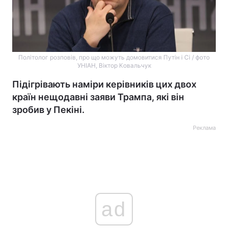
Політолог розповів, про що можуть домовитися Путін і Сі / фото
УНІАН, Віктор Ковальчук
Підігрівають наміри керівників цих двох
країн нещодавні заяви Трампа, які він
зробив у Пекіні.
Реклама
ad