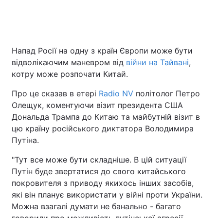
Головна
Війна
Напад Росії на одну з країн Європи може бути
відволікаючим маневром від
війни на Тайвані
,
Україна
Політика
котру може розпочати Китай.
Економіка
Світ
Про це сказав в етері
Radio NV
політолог Петро
Олещук, коментуючи візит президента США
Спорт
Наука
Дональда Трампа до Китаю та майбутній візит в
Техно і зв'язок
Лайт
цю країну російського диктатора Володимира
Путіна.
Зброя
Інциденти
"Тут все може бути складніше. В цій ситуації
Здоров'я
Туризм
Путін буде звертатися до свого китайського
покровителя з приводу якихось інших засобів,
Цікавинки
Погода
які він планує використати у війні проти України.
Можна взагалі думати не банально - багато
Екологія
Регіони