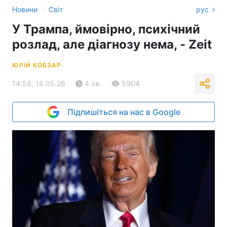
›
Новини
Світ
рус
У Трампа, ймовірно, психічний
розлад, але діагнозу нема, - Zeit
ЮРІЙ КОБЗАР
14:58, 16.05.26
4 хв.
5904
Підпишіться на нас в Google