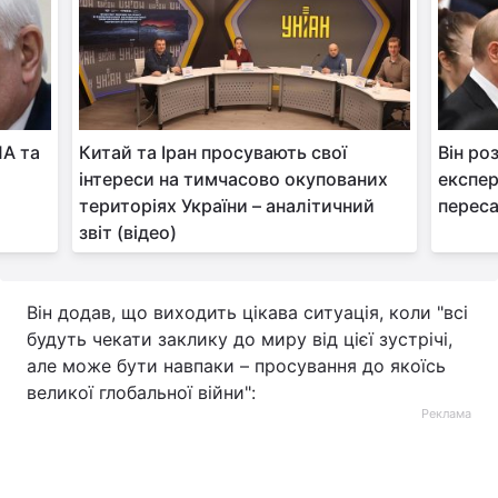
ША та
Китай та Іран просувають свої
Він ро
інтереси на тимчасово окупованих
експер
територіях України – аналітичний
переса
звіт (відео)
Він додав, що виходить цікава ситуація, коли "всі
будуть чекати заклику до миру від цієї зустрічі,
але може бути навпаки – просування до якоїсь
великої глобальної війни":
Реклама