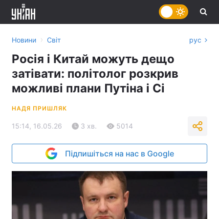
›
Новини
Світ
рус
Росія і Китай можуть дещо
затівати: політолог розкрив
можливі плани Путіна і Сі
НАДЯ ПРИШЛЯК
15:14, 16.05.26
3 хв.
5014
Підпишіться на нас в Google