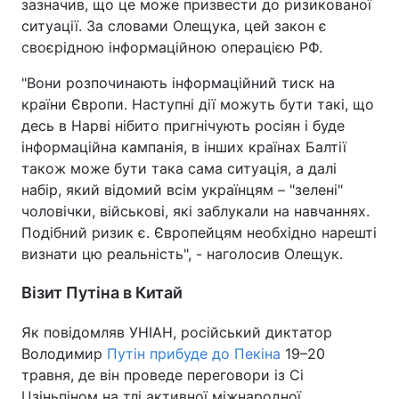
зазначив, що це може призвести до ризикованої
ситуації. За словами Олещука, цей закон є
своєрідною інформаційною операцією РФ.
"Вони розпочинають інформаційний тиск на
країни Європи. Наступні дії можуть бути такі, що
десь в Нарві нібито пригнічують росіян і буде
інформаційна кампанія, в інших країнах Балтії
також може бути така сама ситуація, а далі
набір, який відомий всім українцям – "зелені"
чоловічки, військові, які заблукали на навчаннях.
Подібний ризик є. Європейцям необхідно нарешті
визнати цю реальність", - наголосив Олещук.
Візит Путіна в Китай
Як повідомляв УНІАН, російський диктатор
Володимир
Путін прибуде до Пекіна
19–20
травня, де він проведе переговори із Сі
Цзіньпіном на тлі активної міжнародної