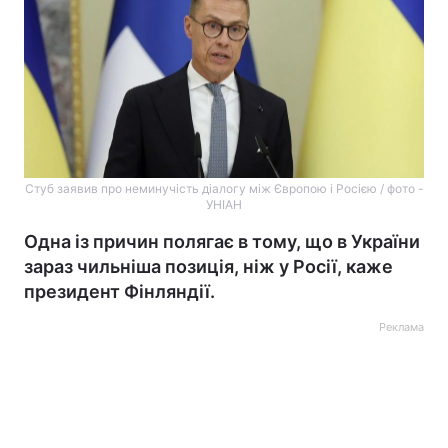
Стуб заявив про неминучість діалогу між Європою і Росією / фото -
УНІАН
Одна із причин полягає в тому, що в України
зараз чильніша позиція, ніж у Росії, каже
президент Фінляндії.
Реклама