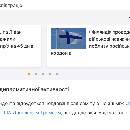
співпрацю.
ь та Ліван
Фінляндія провед
овжили
військові навчанн
ирʼя на 45 днів
поблизу російськ
кордонів
ї дипломатичної активності
дента відбудеться невдовзі після саміту в Пекіні між
Сі
ом США Дональдом Трампом
, що додає візиту додатковог