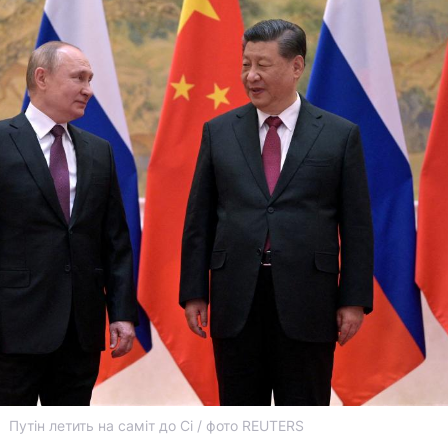
Путін летить на саміт до Сі / фото REUTERS