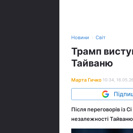
›
Новини
Світ
Трамп висту
Тайваню
Марта Гичко
10:34, 16.05.2
Підпиш
Після переговорів із С
незалежності Тайваню 