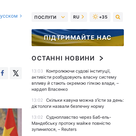
русском
RU
+35
ПОСЛУГИ
ПІДТРИМАЙТЕ НАС
ОСТАННІ НОВИНИ
13:03
Контролюючи судові інституції,
активісти розбудовують власну систему
впливу й стають окремою гілкою влади, –
нардеп Власенко
13:02
Скільки кавуна можна з’їсти за день:
дієтологи назвали безпечну норму
13:02
Судноплавство через Баб-ель-
Мандебську протоку майже повністю
зупинилося, – Reuters