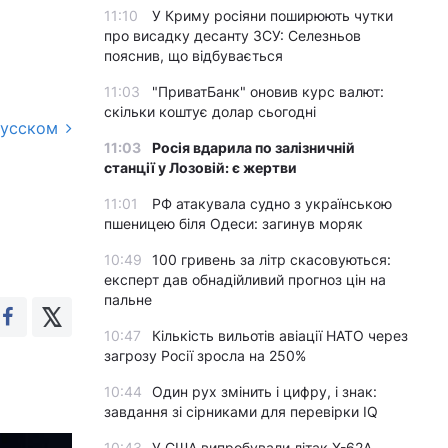
11:10
У Криму росіяни поширюють чутки
про висадку десанту ЗСУ: Селезньов
пояснив, що відбувається
11:03
"ПриватБанк" оновив курс валют:
скільки коштує долар сьогодні
русском
11:03
Росія вдарила по залізничній
станції у Лозовій: є жертви
11:01
РФ атакувала судно з українською
пшеницею біля Одеси: загинув моряк
10:49
100 гривень за літр скасовуються:
експерт дав обнадійливий прогноз цін на
пальне
10:47
Кількість вильотів авіації НАТО через
загрозу Росії зросла на 250%
10:44
Один рух змінить і цифру, і знак:
завдання зі сірниками для перевірки IQ
10:43
У США випробували літак X-62A