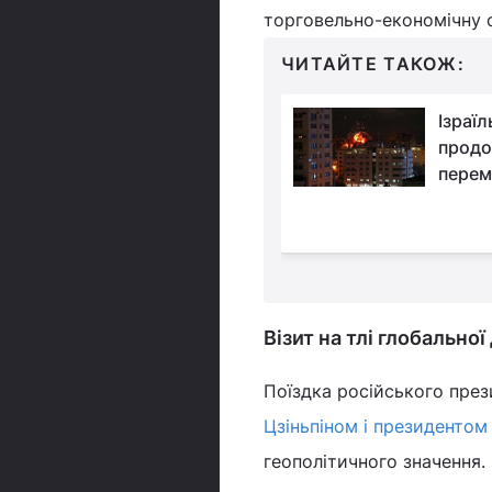
торговельно-економічну 
ЧИТАЙТЕ ТАКОЖ:
"Я б не радив їхати до
Ізраїл
США": Мерц різко
прод
висловився про
перем
а Трампа
Візит на тлі глобально
Поїздка російського прези
Цзіньпіном і президент
геополітичного значення.