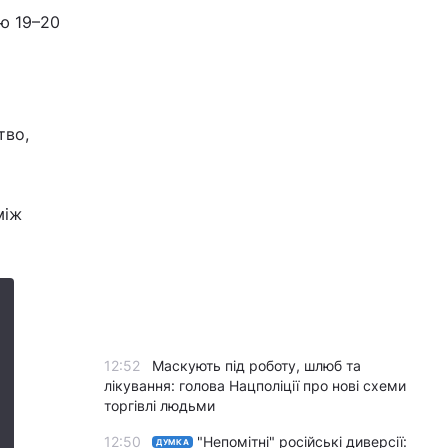
аю 19–20
тво,
між
12:52
Маскують під роботу, шлюб та
лікування: голова Нацполіції про нові схеми
торгівлі людьми
12:50
"Непомітні" російські диверсії:
ДУМКА