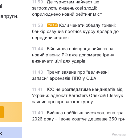
11:59
Де туристам найчастіше
і
загрожують кишенькові злодії:
оприлюднено новий рейтинг міст
напруги.
11:53
Коли чекати обвалу гривні:
УНІАН
банкір озвучив прогноз курсу долара до
середини серпня
11:44
Військова співпраця вийшла на
новий рівень: РФ вже допомагає Ірану
визначати цілі для ударів
11:43
Трамп заявив про "величезні
запаси" арсеналів ППО у США
11:41
ICC не розглядатиме кандидатів від
України: адвокат Barristers Олексій Шевчук
заявив про провал конкурсу
11:40
Вийшла найбільш високооцінена гра
2026 року – і вона коштує дешевше 350 грн
k
Реклама