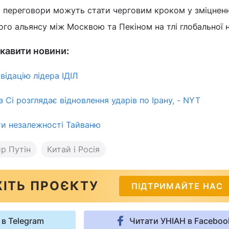
о переговори можуть стати черговим кроком у зміцненн
ого альянсу між Москвою та Пекіном на тлі глобальної 
кавити новини:
відацію лідера ІДІЛ
з Сі розглядає відновлення ударів по Ірану, - NYT
ти незалежності Тайваню
р Путін
Китай і Росія
ІТЬ ПРОЄКТУ
ПІДТРИМАЙТЕ НАС
 в Telegram
Читати УНІАН в Faceboo