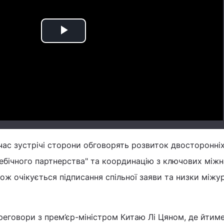
Play
Video
 час зустрічі сторони обговорять розвиток двосторонні
себічного партнерства" та координацію з ключових між
акож очікується підписання спільної заяви та низки між
еговори з прем’єр-міністром Китаю Лі Цяном, де йтим