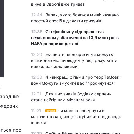
війна в Європі вже триває
12:44
Запах, якого бояться миші: названо
простий спосіб відлякати гризунів
12:35
Стефанішину підозрюють в
незаконному збагаченні на 13,9 млн грн: в
НАБУ розкрили деталі
12:30
Експерти перевірили, чи можуть
кішки допомогти людям у біді: результати
виявилися жахливими
12:30
4 найкращі фільми про теорії змови:
вони можуть змусити вас "прокинутися"
х
12:21
Для цих знаків Зодіаку серпень
народних
стане найгіршим місяцем року
урядових
12:21
Чи можна повернути в
УНІАН
магазин товар, якщо загубив чек: відповідь
юриста
еться про
12:15
Сибіга: Б’ємося за кожну ракету до