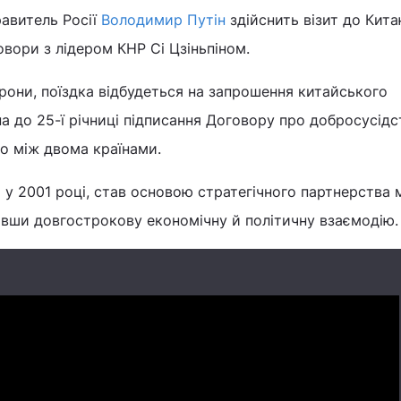
равитель Росії
Володимир Путін
здійснить візит до Кит
овори з лідером КНР Сі Цзіньпіном.
рони, поїздка відбудеться на запрошення китайського
а до 25-ї річниці підписання Договору про добросусідс
о між двома країнами.
 у 2001 році, став основою стратегічного партнерства 
ивши довгострокову економічну й політичну взаємодію.