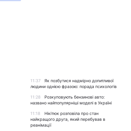
11:37
Як позбутися надмірно допитливої
людини однією фразою: порада психологів
11:28
Розкуповують бензинові авто:
названо найпопулярніші моделі в Україні
11:18
Нікітюк розповіла про стан
найкращого друга, який перебував в
реанімації