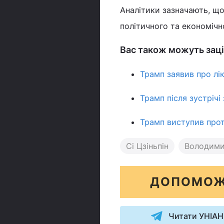
Аналітики зазначають, щ
політичного та економічн
Вас також можуть заці
Трамп заявив про лік
Трамп після зустрічі 
Трамп виступив про
Сі Цзіньпін
Володими
ДОПОМОЖ
Читати УНІАН