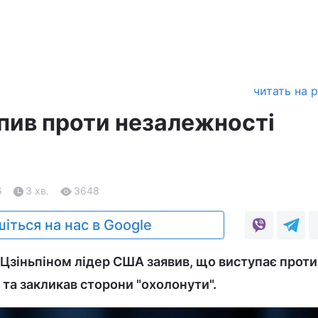
читать на 
пив проти незалежності
6
3 хв.
3648
іться на нас в Google
і Цзіньпіном лідер США заявив, що виступає проти
та закликав сторони "охолонути".