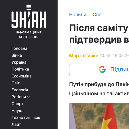
›
Новини
Світ
Після саміту
ІНФОРМАЦІЙНЕ
підтвердив в
АГЕНТСТВО
Головна
Марта Гичко
Війна
10:55, 16.05.2
Україна
Підпиш
Політика
Економіка
Світ
Путін прибуде до Пекін
Екологія
Цзіньпіном на тлі акти
Регіони
Спорт
Наука
Техно і зв'язок
Лайт