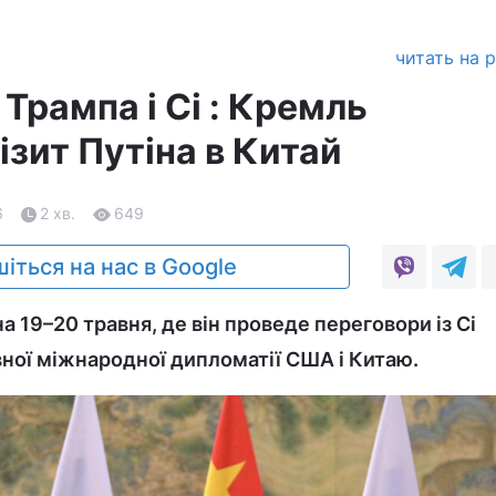
читать на 
 Трампа і Сі : Кремль
ізит Путіна в Китай
6
2 хв.
649
іться на нас в Google
а 19–20 травня, де він проведе переговори із Сі
вної міжнародної дипломатії США і Китаю.