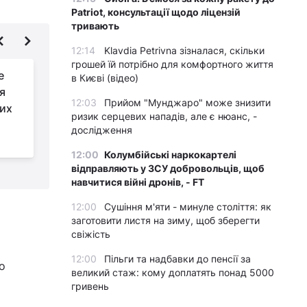
Patriot, консультації щодо ліцензій
тривають
12:14
Klavdia Petrivna зізналася, скільки
грошей їй потрібно для комфортного життя
е
У Росії довелося
в Києві (відео)
я
змінити методику
12:03
Прийом "Мунджаро" може знизити
их
проведення
ризик серцевих нападів, але є нюанс, -
опитувань, щоб врятувати рейтинг
дослідження
Путіна
12:00
Колумбійські наркокартелі
відправляють у ЗСУ добровольців, щоб
навчитися війні дронів, - FT
12:00
Сушіння м'яти - минуле століття: як
заготовити листя на зиму, щоб зберегти
свіжість
12:00
Пільги та надбавки до пенсії за
о
великий стаж: кому доплатять понад 5000
гривень