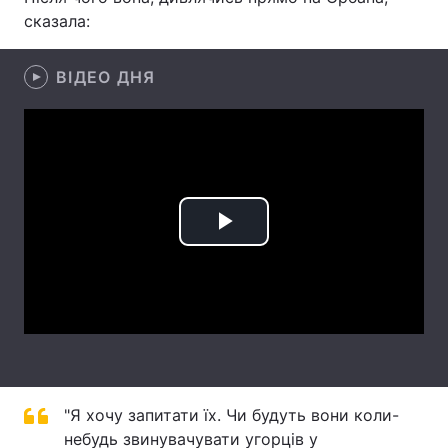
сказала:
Лонгріди
ВІДЕО ДНЯ
Відео з Youtube
Статті
Інтерв'ю
Думки
Архів
Вакансії
Контакти
Play
Послуги
Video
"Я хочу запитати їх. Чи будуть вони коли-
небудь звинувачувати угорців у