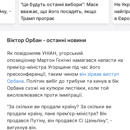
"Це будуть останні вибори": Маск
Не Укр
ну, -
вважає, що його посадять, якщо
найгі
Трамп програє
в Євро
Віктор Орбан - останні новини
Як повідомляв УНІАН, угорський
опозиціонер Мартон Гєкічкі намагався напасти на
прем'єр-міністра Угорщини під час його
пресконференції, таким чином
він зірвав виступ
Орбана
. Політик вибіг до трибуни та кинув в бік
Орбана схожі на купюри листівки, коли той
висловлювався проти імміграції.
"За скільки ви продали країну? За скільки ви
продали країну, пане прем'єр-міністре? Він
продався Путіну, він продався Сі Цзіньпіну", -
вигукнув він.