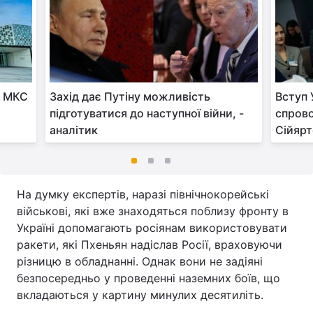
у МКС
Захід дає Путіну можливість
Вступ 
підготуватися до наступної війни, -
спрово
аналітик
Сійяр
На думку експертів, наразі північнокорейські
військові, які вже знаходяться поблизу фронту в
Україні допомагають росіянам використовувати
ракети, які Пхеньян надіслав Росії, враховуючи
різницю в обладнанні. Однак вони не задіяні
безпосередньо у проведенні наземних боїв, що
вкладаються у картину минулих десятиліть.