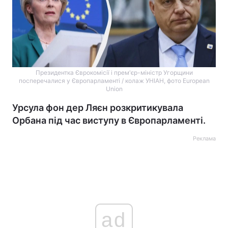
Президентка Єврокомісії і прем'єр-міністр Угорщини
посперечалися у Європарламенті / колаж УНІАН, фото European
Union
Урсула фон дер Ляєн розкритикувала
Орбана під час виступу в Європарламенті.
Реклама
ad