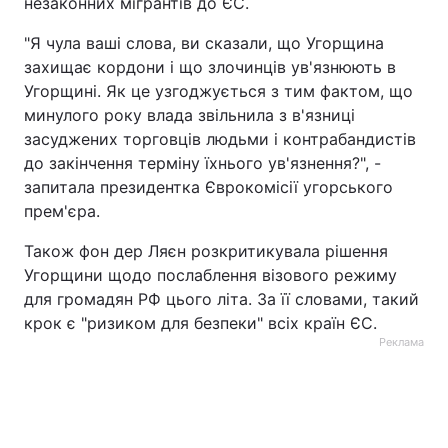
незаконних мігрантів до ЄС.
"Я чула ваші слова, ви сказали, що Угорщина
захищає кордони і що злочинців ув'язнюють в
Угорщині. Як це узгоджується з тим фактом, що
минулого року влада звільнила з в'язниці
засуджених торговців людьми і контрабандистів
до закінчення терміну їхнього ув'язнення?", -
запитала президентка Єврокомісії угорського
прем'єра.
Також фон дер Ляєн розкритикувала рішення
Угорщини щодо послаблення візового режиму
для громадян РФ цього літа. За її словами, такий
крок є "ризиком для безпеки" всіх країн ЄС.
Реклама