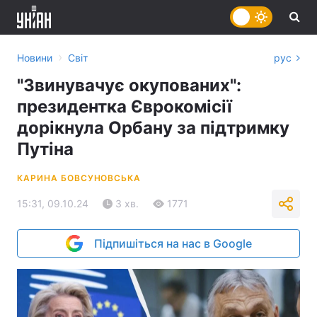
›
Новини
Світ
рус
"Звинувачує окупованих":
президентка Єврокомісії
дорікнула Орбану за підтримку
Путіна
КАРИНА БОВСУНОВСЬКА
15:31, 09.10.24
3 хв.
1771
Підпишіться на нас в Google