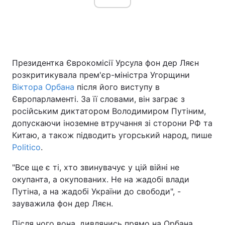
Головна
Війна
Президентка Єврокомісії Урсула фон дер Ляєн
Україна
Політика
розкритикувала прем'єр-міністра Угорщини
Віктора Орбана
після його виступу в
Економіка
Світ
Європарламенті. За її словами, він заграє з
Спорт
Наука
російським диктатором Володимиром Путіним,
допускаючи іноземне втручання зі сторони РФ та
Техно і зв'язок
Лайт
Китаю, а також підводить угорський народ, пише
Politico
.
Зброя
Інциденти
"Все ще є ті, хто звинувачує у цій війні не
Здоров'я
Туризм
окупанта, а окупованих. Не на жадобі влади
Путіна, а на жадобі України до свободи", -
Цікавинки
Погода
зауважила фон дер Ляєн.
Екологія
Регіони
Після чого вона, дивлячись прямо на Орбана,