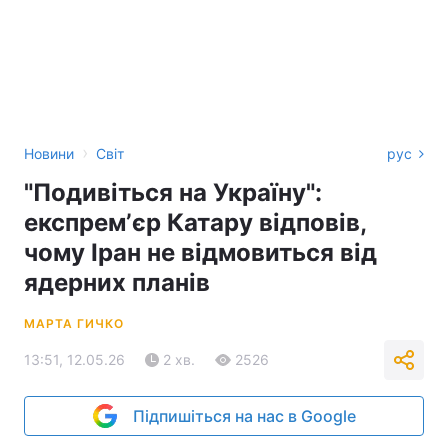
›
Новини
Світ
рус
"Подивіться на Україну":
експремʼєр Катару відповів,
чому Іран не відмовиться від
ядерних планів
МАРТА ГИЧКО
13:51, 12.05.26
2 хв.
2526
Підпишіться на нас в Google