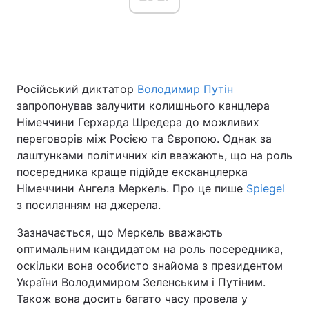
Головна
Війна
Російський диктатор
Володимир Путін
Україна
Політика
запропонував залучити колишнього канцлера
Економіка
Світ
Німеччини Герхарда Шредера до можливих
переговорів між Росією та Європою. Однак за
Спорт
Наука
лаштунками політичних кіл вважають, що на роль
посередника краще підійде ексканцлерка
Техно і зв'язок
Лайт
Німеччини Ангела Меркель. Про це пише
Spiegel
з посиланням на джерела.
Зброя
Інциденти
Зазначається, що Меркель вважають
Здоров'я
Туризм
оптимальним кандидатом на роль посередника,
оскільки вона особисто знайома з президентом
Цікавинки
Погода
України Володимиром Зеленським і Путіним.
Також вона досить багато часу провела у
Екологія
Регіони