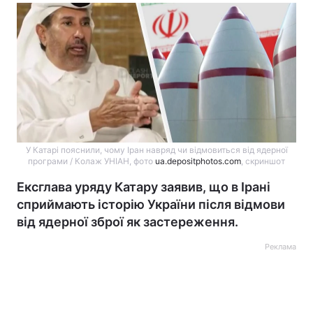
У Катарі пояснили, чому Іран навряд чи відмовиться від ядерної
програми / Колаж УНІАН, фото
ua.depositphotos.com
, скриншот
Ексглава уряду Катару заявив, що в Ірані
сприймають історію України після відмови
від ядерної зброї як застереження.
Реклама