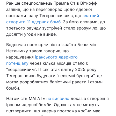
Раніше спецпосланець Трампа Стів Віткофф
заявив, що на переговорах щодо ядерної
програми Ірану Тегеран заявляв, що
здатний
створити 11 ядерних бомб
. За його словами, до
третього раунду зустрічей стало зрозуміло, що
досягти угоди не вийде.
Водночас прем'єр-міністр Ізраїлю Беньямін
Нетаньяху також говорив, що
нарощування
іранського ядерного
потенціалу
через кілька місяців стало б
"невразливим". Після атак влітку 2025 року
Тегеран почав будувати "підземні бункери", де
могли розроблятися балістичні ракети і атомні
бомби.
Натомість МАГАТЕ
не виявило
доказів створення
Іраном ядерної бомби. Однак там не можуть
підтвердити, що ядерна програма країни має