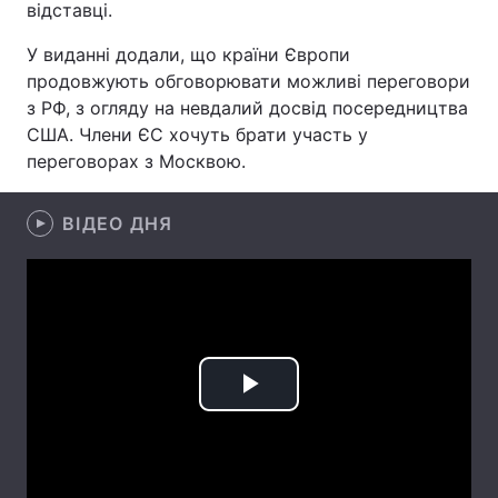
відставці.
Лонгріди
У виданні додали, що країни Європи
продовжують обговорювати можливі переговори
Відео з Youtube
Статті
з РФ, з огляду на невдалий досвід посередництва
США. Члени ЄС хочуть брати участь у
Інтерв'ю
Думки
переговорах з Москвою.
Архів
Вакансії
ВІДЕО ДНЯ
Контакти
Послуги
Play
Video