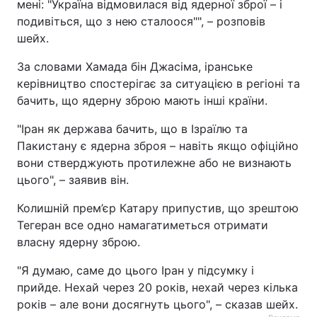
мені: "Україна відмовилася від ядерної зброї – і
подивіться, що з нею сталоося"", – розповів
шейх.
За словами Хамада бін Джасіма, іранське
керівництво спостерігає за ситуацією в регіоні та
бачить, що ядерну зброю мають інші країни.
"Іран як держава бачить, що в Ізраїлю та
Пакистану є ядерна зброя – навіть якщо офіційно
вони стверджують протилежне або не визнають
цього", – заявив він.
Колишній прем’єр Катару припустив, що зрештою
Тегеран все одно намагатиметься отримати
власну ядерну зброю.
"Я думаю, саме до цього Іран у підсумку і
прийде. Нехай через 20 років, нехай через кілька
років – але вони досягнуть цього", – сказав шейх.