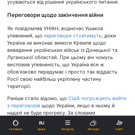
усуваються від рішення українського питання.
Переговори щодо закінчення війни
Як повідомляв УНІАН, водночас Ушаков
упевнений, що
переговори стоятимуть
, доки
Україна не виконає вимоги Кремля щодо
виведення українських військ із Донецької та
Луганської областей. При цьому він чомусь
висловив упевненість, що Україна все ж
обов'язково передумає і просто так віддасть
Росії свою найбільш укріплену частину
території.
Раніше стало відомо, що
США погрожують вийти
з переговорів
щодо України, якщо в ньому й
надалі не буде прогресу. За словами
держсекретаря Марко рубіо, Сполучені Штати
RU
"намагалися відігравати роль посередника" у
МОВА
ГОЛОВНА
РОЗДІЛИ
ПОГОДА
ЛАЙТ
переговорному процесі, але це так і не дало