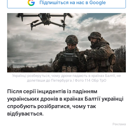
Підпишіться на нас в Google
Українці розберуться, чому дрони падають в країнах Балтії, не
долетівши до Петербурга / Фото 114 ОБр ТрО
Після серії інцидентів із падінням
українських дронів в країнах Балтії українці
спробують розібратися, чому так
відбувається.
Реклама