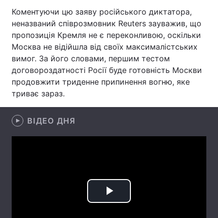
Коментуючи цю заяву російського диктатора,
Лонгріди
неназваний співрозмовник Reuters зауважив, що
пропозиція Кремля не є переконливою, оскільки
Відео з Youtube
Статті
Москва не відійшла від своїх максималістських
вимог. За його словами, першим тестом
Інтерв'ю
Думки
договороздатності Росії буде готовність Москви
продовжити триденне припинення вогню, яке
Архів
Вакансії
триває зараз.
Контакти
ВІДЕО ДНЯ
Послуги
Play