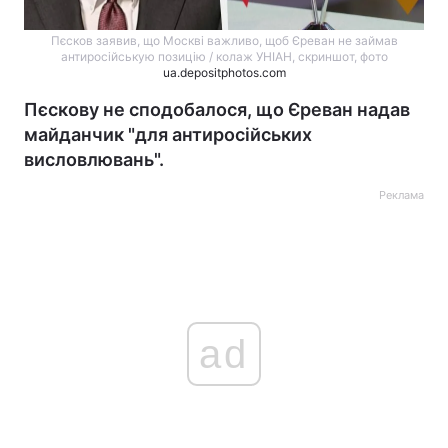
Пєсков заявив, що Москві важливо, щоб Єреван не займав
антиросійськую позицію / колаж УНІАН, скриншот, фото
ua.depositphotos.com
Пєскову не сподобалося, що Єреван надав
майданчик "для антиросійських
висловлювань".
Реклама
ad