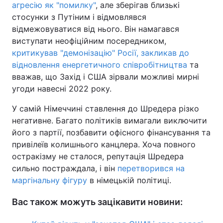
агресію як "помилку"
, але зберігав близькі
стосунки з Путіним і відмовлявся
відмежовуватися від нього. Він намагався
виступати неофіційним посередником,
критикував "демонізацію" Росії, закликав до
відновлення енергетичного співробітництва
та
вважав, що Захід і США зірвали можливі мирні
угоди навесні 2022 року.
У самій Німеччині ставлення до Шредера різко
негативне. Багато політиків вимагали виключити
його з партії, позбавити офісного фінансування та
привілеїв колишнього канцлера. Хоча повного
остракізму не сталося, репутація Шредера
сильно постраждала, і він
перетворився на
маргінальну фігуру
в німецькій політиці.
Вас також можуть зацікавити новини: