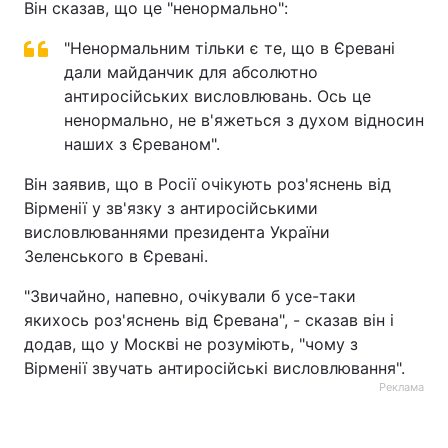
Він сказав, що це "ненормально":
"Ненормальним тільки є те, що в Єревані
дали майданчик для абсолютно
антиросійських висловлювань. Ось це
ненормально, не в'яжеться з духом відносин
наших з Єреваном".
Він заявив, що в Росії очікують роз'яснень від
Вірменії у зв'язку з антиросійськими
висловлюваннями президента України
Зеленського в Єревані.
"Звичайно, напевно, очікували б усе-таки
якихось роз'яснень від Єревана", - сказав він і
додав, що у Москві не розуміють, "чому з
Вірменії звучать антиросійські висловлювання".
Реклама