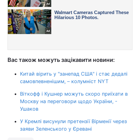
Вас також можуть зацікавити новини:
Китай вірить у "занепад США" і стає дедалі
самовпевненішим, – колумніст NYT
Віткофф і Кушнер можуть скоро приїхати в
Москву на переговори щодо України, -
Ушаков
У Кремлі висунули претензії Вірменії через
заяви Зеленського у Єревані