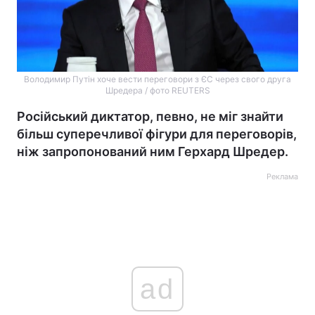
Володимир Путін хоче вести переговори з ЄС через свого друга
Шредера / фото REUTERS
Російський диктатор, певно, не міг знайти
більш суперечливої фігури для переговорів,
ніж запропонований ним Герхард Шредер.
Реклама
ad