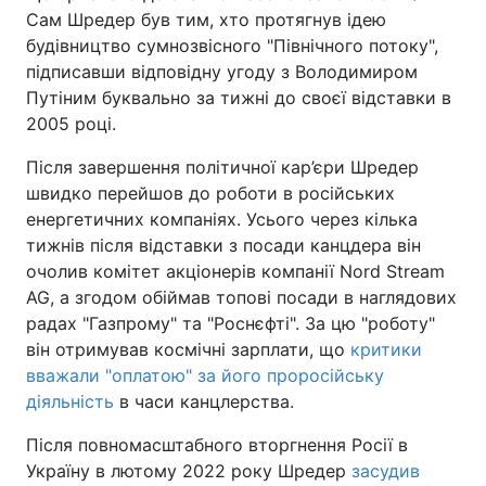
Сам Шредер був тим, хто протягнув ідею
будівництво сумнозвісного "Північного потоку",
підписавши відповідну угоду з Володимиром
Путіним буквально за тижні до своєї відставки в
2005 році.
Після завершення політичної кар’єри Шредер
швидко перейшов до роботи в російських
енергетичних компаніях. Усього через кілька
тижнів після відставки з посади канцдера він
очолив комітет акціонерів компанії Nord Stream
AG, а згодом обіймав топові посади в наглядових
радах "Газпрому" та "Роснєфті". За цю "роботу"
він отримував космічні зарплати, що
критики
вважали "оплатою" за його проросійську
діяльність
в часи канцлерства.
Після повномасштабного вторгнення Росії в
Україну в лютому 2022 року Шредер
засудив