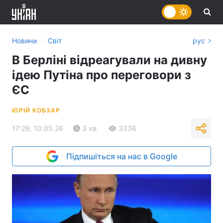
›
Новини
Світ
рус
В Берліні відреагували на дивну
ідею Путіна про переговори з
ЄС
ЮРІЙ КОБЗАР
17:29, 10.05.26
3 хв.
3336
Підпишіться на нас в Google