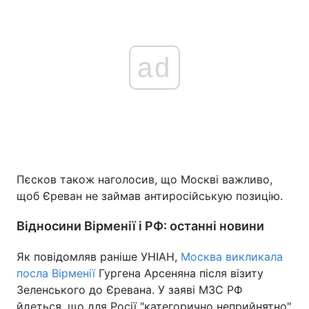
ad
Пєсков також наголосив, що Москві важливо,
щоб Єреван не займав антиросійськую позицію.
Відносини Вірменії і РФ: останні новини
Як повідомляв раніше УНІАН,
Москва викликала
посла Вірменії
Гургена Арсеняна після візиту
Зеленського до Єревана. У заяві МЗС РФ
йдеться, що для Росії "категорично неприйнятно"