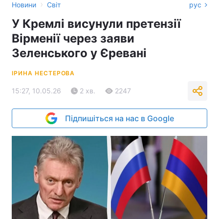
›
Новини
Світ
рус
У Кремлі висунули претензії
Вірменії через заяви
Зеленського у Єревані
ІРИНА НЕСТЕРОВА
15:27, 10.05.26
2 хв.
2247
Підпишіться на нас в Google