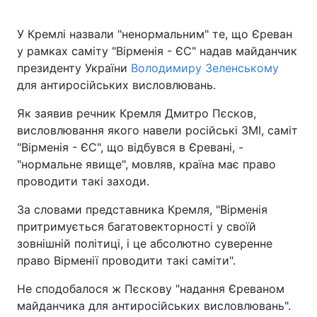
У Кремлі назвали "ненормальним" те, що Єреван
у рамках саміту "Вірменія - ЄС" надав майданчик
президенту України
Володимиру Зеленському
для антиросійських висловлювань.
Як заявив речник Кремля Дмитро Пєсков,
висловлювання якого навели російські ЗМІ, саміт
"Вірменія - ЄС", що відбувся в Єревані, -
"нормальне явище", мовляв, країна має право
проводити такі заходи.
За словами представника Кремля, "Вірменія
притримується багатовекторності у своїй
зовнішній політиці, і це абсолютно суверенне
право Вірменії проводити такі саміти".
Не сподобалося ж Пєскову "надання Єреваном
майданчика для антиросійських висловлювань".