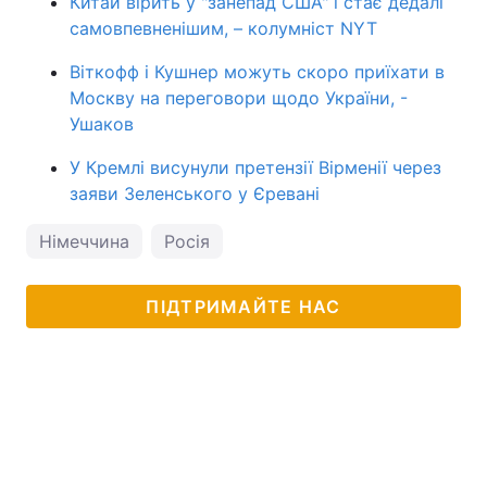
Китай вірить у "занепад США" і стає дедалі
самовпевненішим, – колумніст NYT
Віткофф і Кушнер можуть скоро приїхати в
Москву на переговори щодо України, -
Ушаков
У Кремлі висунули претензії Вірменії через
заяви Зеленського у Єревані
Німеччина
Росія
ПІДТРИМАЙТЕ НАС