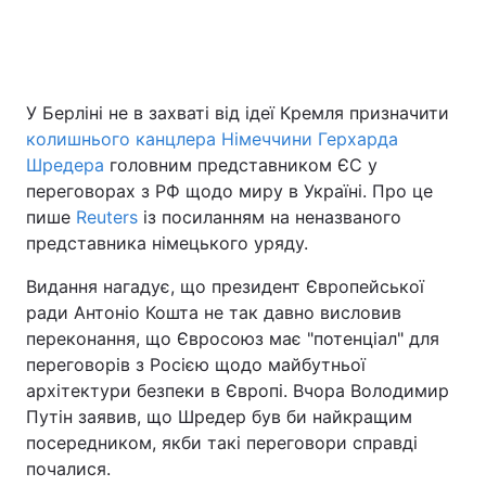
Головна
Війна
У Берліні не в захваті від ідеї Кремля призначити
колишнього канцлера Німеччини Герхарда
Україна
Політика
Шредера
головним представником ЄС у
Економіка
Світ
переговорах з РФ щодо миру в Україні. Про це
пише
Reuters
із посиланням на неназваного
Спорт
Наука
представника німецького уряду.
Техно і зв'язок
Лайт
Видання нагадує, що президент Європейської
ради Антоніо Кошта не так давно висловив
Зброя
Інциденти
переконання, що Євросоюз має "потенціал" для
переговорів з Росією щодо майбутньої
Здоров'я
Туризм
архітектури безпеки в Європі. Вчора Володимир
Путін заявив, що Шредер був би найкращим
Цікавинки
Погода
посередником, якби такі переговори справді
почалися.
Екологія
Регіони