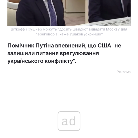
Віткофф і Кушнер можуть "досить швидко" відвідати Москву для
переговорів, каже Ушаков /скриншот
Помічник Путіна впевнений, що США "не
залишили питання врегулювання
українського конфлікту".
Реклама
ad