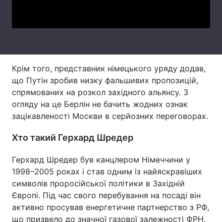
Video
Тема оформлення
Крім того, представник німецького уряду додав,
що Путін зробив низку фальшивих пропозицій,
спрямованих на розкол західного альянсу. З
огляду на це Берлін не бачить жодних ознак
зацікавленості Москви в серйозних переговорах.
Хто такий Герхард Шредер
Герхард Шредер був канцлером Німеччини у
1998–2005 роках і став одним із найяскравіших
символів проросійської політики в Західній
Європі. Під час свого перебування на посаді він
активно просував енергетичне партнерство з РФ,
що призвело до значної газової залежності ФРН.