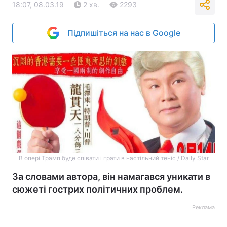
18:07, 08.03.19
2 хв.
2293
Підпишіться на нас в Google
В опері Трамп буде співати і грати в настільний теніс / Daily Star
За словами автора, він намагався уникати в
сюжеті гострих політичних проблем.
Реклама