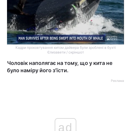
Кадри проковтування китом дайвера були зроблені в бухті
Єлизавети / скріншот
Чоловік наполягає на тому, що у кита не
було наміру його з'їсти.
Реклама
ad