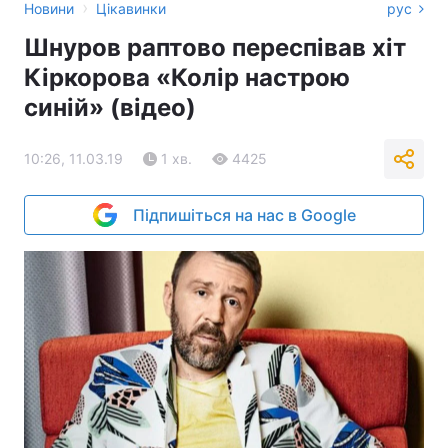
›
Новини
Цікавинки
рус
Шнуров раптово переспівав хіт
Кіркорова «Колір настрою
синій» (відео)
10:26, 11.03.19
1 хв.
4425
Підпишіться на нас в Google