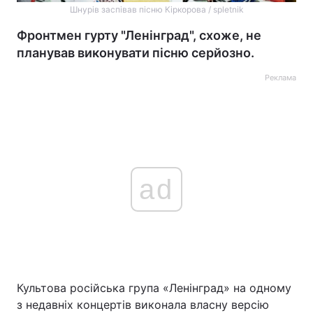
Шнурів заспівав пісню Кіркорова / spletnik
Фронтмен гурту "Ленінград", схоже, не
планував виконувати пісню серйозно.
Реклама
ad
Культова російська група «Ленінград» на одному
з недавніх концертів виконала власну версію