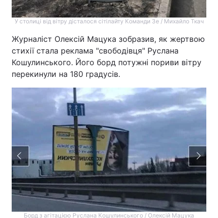
У столиці від вітру дісталося сітілайту Команди Зе / Михайло Ткач
Журналіст Олексій Мацука зобразив, як жертвою
стихії стала реклама "свободівця" Руслана
Кошулинського. Його борд потужні пориви вітру
перекинули на 180 градусів.
Борд з агітацією Руслана Кошулинського / Олексій Мацука