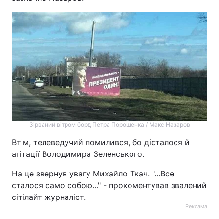
Тема оформлення
Зірваний вітром борд Петра Порошенка / Макс Назаров
Втім, телеведучий помилився, бо дісталося й
агітації Володимира Зеленського.
На це звернув увагу Михайло Ткач. "...Все
сталося само собою..." - прокоментував звалений
сітілайт журналіст.
Реклама