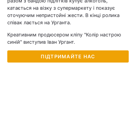
разом з бандою підлітків купує алкоголь,
катається на візку з супермаркету і показує
оточуючим непристойні жести. В кінці ролика
співак лається на Урганта.
Креативним продюсером кліпу "Колір настрою
синій" виступив Іван Ургант.
ПІДТРИМАЙТЕ НАС