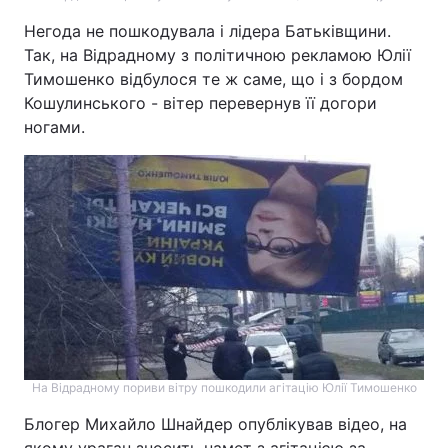
Негода не пошкодувала і лідера Батьківщини.
Так, на Відрадному з політичною рекламою Юлії
Тимошенко відбулося те ж саме, що і з бордом
Кошулинського - вітер перевернув її догори
ногами.
На Відрадному пориви вітру пошкодили агітацію Юлії Тимошенко
Блогер Михайло Шнайдер опублікував відео, на