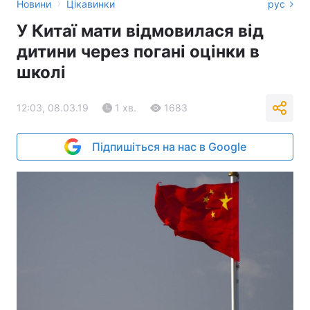
›
Новини
Цікавинки
рус
У Китаї мати відмовилася від
дитини через погані оцінки в
школі
12:03, 08.03.19
1 хв.
1683
Підпишіться на нас в Google