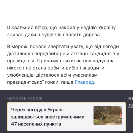
Головна
Війна
Шквальний вітер, що накрив у неділю Україну,
зриває дахи з будівель і валить дерева.
Україна
Політика
В мережі почали звертати увагу, що від негоди
Економіка
Світ
дісталося і передвиборній агітації кандидатів у
президенти. Причому стихія не пошкодувала
Спорт
Наука
нікого і не стала робити вибір і заводити
улюбленців: дісталося всім учасникам
Техно і зв'язок
Лайт
президентської гонки, пише
Главред
.
Зброя
Інциденти
В
ЧИТАЙТЕ ТАКОЖ
Здоров'я
Туризм
Д
Через негоду в Україні
залишаються знеструмленими
Цікавинки
Погода
47 населених пунктів
Екологія
Регіони