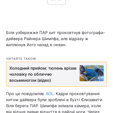
Біля узбережжя ПАР кит проковтнув фотографа-
дайвера Райнера Шимпфа, але відразу ж
виплюнув його назад в океан.
ЧИТАЙТЕ ТАКОЖ
Холодний прийом: тюлень врізав
чоловіку по обличчю
восьминогом (відео)
Про це повідомляє
AOL
. Кадри проковтування
китом дайвера були зроблені в бухті Єлизавети
біля берега ПАР. Шимпфа знімала камера, коли
він відчув дивне відчуття в районі ноги. Через