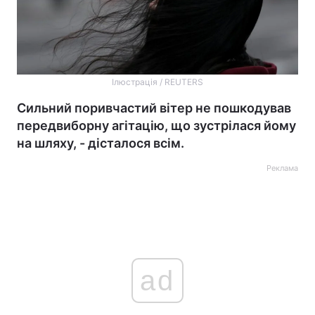
Ілюстрація / REUTERS
Сильний поривчастий вітер не пошкодував
передвиборну агітацію, що зустрілася йому
на шляху, - дісталося всім.
Реклама
ad