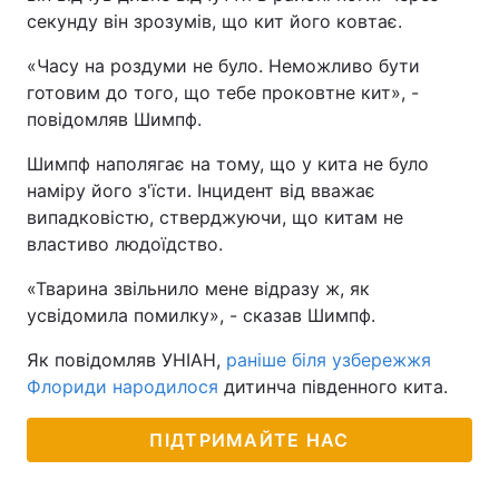
секунду він зрозумів, що кит його ковтає.
«Часу на роздуми не було. Неможливо бути
готовим до того, що тебе проковтне кит», -
повідомляв Шимпф.
Шимпф наполягає на тому, що у кита не було
наміру його з'їсти. Інцидент від вважає
випадковістю, стверджуючи, що китам не
властиво людоїдство.
«Тварина звільнило мене відразу ж, як
усвідомила помилку», - сказав Шимпф.
Як повідомляв УНІАН,
раніше біля узбережжя
Флориди народилося
дитинча південного кита.
ПІДТРИМАЙТЕ НАС