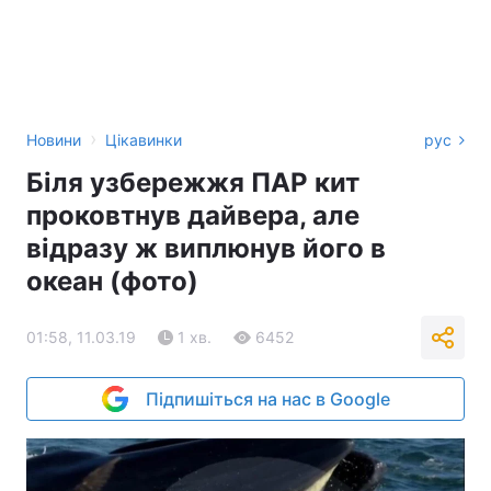
›
Новини
Цікавинки
рус
Біля узбережжя ПАР кит
проковтнув дайвера, але
відразу ж виплюнув його в
океан (фото)
01:58, 11.03.19
1 хв.
6452
Підпишіться на нас в Google