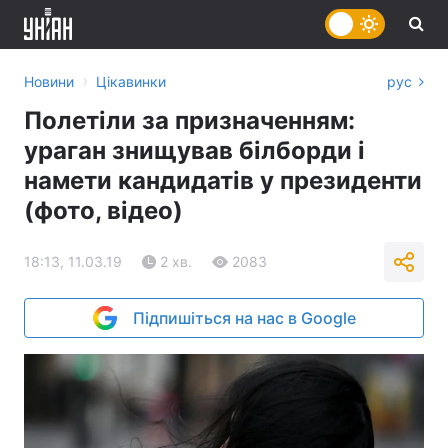
›
Новини
Цікавинки
рус
Полетіли за призначенням:
ураган знищував білборди і
намети кандидатів у президенти
(фото, відео)
18:13, 11.03.19
2 хв.
2083
Підпишіться на нас в Google