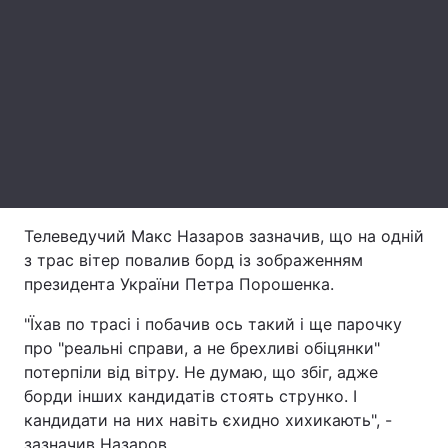
Лонгріди
Відео з Youtube
Статті
Інтерв'ю
Думки
Архів
Вакансії
Контакти
Телеведучий Макс Назаров зазначив, що на одній
з трас вітер повалив борд із зображенням
Послуги
президента України Петра Порошенка.
"Їхав по трасі і побачив ось такий і ще парочку
про "реальні справи, а не брехливі обіцянки"
потерпіли від вітру. Не думаю, що збіг, адже
борди інших кандидатів стоять струнко. І
кандидати на них навіть єхидно хихикають", -
зазначив Назаров.