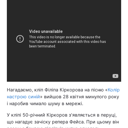
Нагадаємо, кліп Філіпа Кіркорова на пісню «
Колір
настрою синій
» вийшов 28 квітня минулого року
і наробив чимало шуму в мережі.
У кліпі 50-річний Кіркоров з'являється в перуці,
що нагадує зачіску репера Фейса. При цьому він