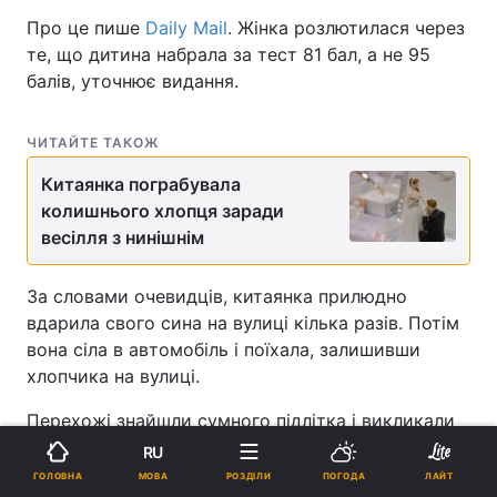
Про це пише
Daily Mail
. Жінка розлютилася через
те, що дитина набрала за тест 81 бал, а не 95
балів, уточнює видання.
ЧИТАЙТЕ ТАКОЖ
Китаянка пограбувала
колишнього хлопця заради
весілля з нинішнім
За словами очевидців, китаянка прилюдно
вдарила свого сина на вулиці кілька разів. Потім
вона сіла в автомобіль і поїхала, залишивши
хлопчика на вулиці.
Перехожі знайшли сумного підлітка і викликали
поліцію. Співробітники правоохоронних органів
RU
спробували повернути дитину додому, але його
МОВА
ГОЛОВНА
РОЗДІЛИ
ПОГОДА
ЛАЙТ