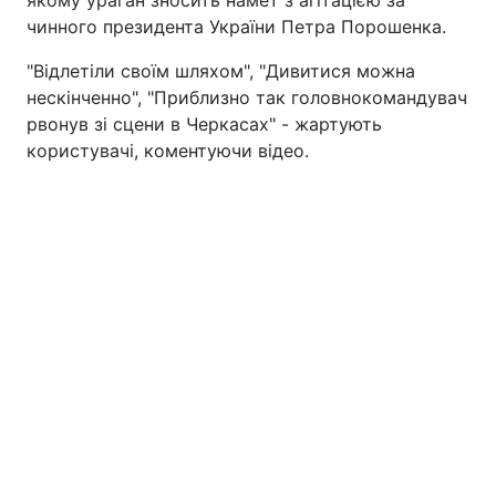
якому ураган зносить намет з агітацією за
чинного президента України Петра Порошенка.
"Відлетіли своїм шляхом", "Дивитися можна
нескінченно", "Приблизно так головнокомандувач
рвонув зі сцени в Черкасах" - жартують
користувачі, коментуючи відео.