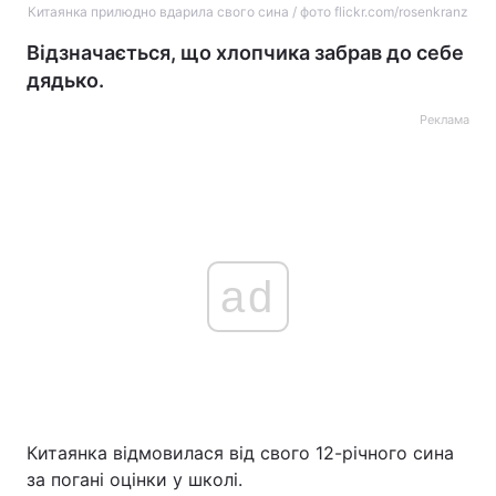
Китаянка прилюдно вдарила свого сина / фото flickr.com/rosenkranz
Відзначається, що хлопчика забрав до себе
дядько.
Реклама
ad
Китаянка відмовилася від свого 12-річного сина
за погані оцінки у школі.