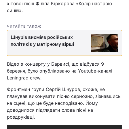
хітової пісні Філіпа Кіркорова «Колір настрою
синій».
ЧИТАЙТЕ ТАКОЖ
Шнурів висміяв російських
політиків у матірному вірші
Відео з концерту у Барвисі, що відбувся 9
березня, було опубліковано на Youtube-каналі
Leningrad crew.
Фронтмен групи Сергій Шнуров, схоже, не
планував виконувати пісню серйозно, зізнавшись
на сцені, що це буде несподівано. Йому
доводилося підглядати слова пісні на
роздруківці.