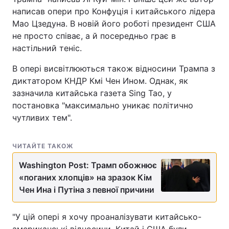
написав опери про Конфуція і китайського лідера
Мао Цзедуна. В новій його роботі президент США
не просто співає, а й посередньо грає в
настільний теніс.
В опері висвітлюються також відносини Трампа з
диктатором КНДР Кмі Чен Ином. Однак, як
зазначила китайська газета Sing Tao, у
постановка "максимально уникає політично
чутливих тем".
ЧИТАЙТЕ ТАКОЖ
Washington Post: Трамп обожнює
«поганих хлопців» на зразок Кім
Чен Ина і Путіна з певної причини
"У цій опері я хочу проаналізувати китайсько-