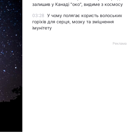
залишив у Канаді "око", видиме з космосу
03:28
У чому полягає користь волоських
горіхів для серця, мозку та зміцнення
імунітету
Реклама