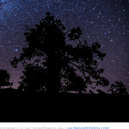
оджені у ці дні, полюбляють ніч /
ua.depositphotos.com