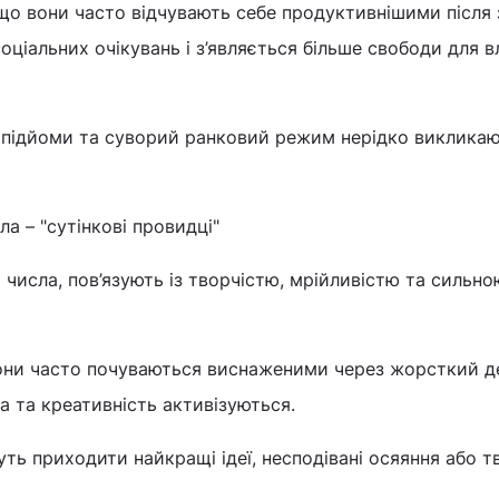
що вони часто відчувають себе продуктивнішими після
оціальних очікувань і з’являється більше свободи для 
і підйоми та суворий ранковий режим нерідко викликаю
а – "сутінкові провидці"
числа, пов’язують із творчістю, мрійливістю та сильно
вони часто почуваються виснаженими через жорсткий д
ва та креативність активізуються.
уть приходити найкращі ідеї, несподівані осяяння або т