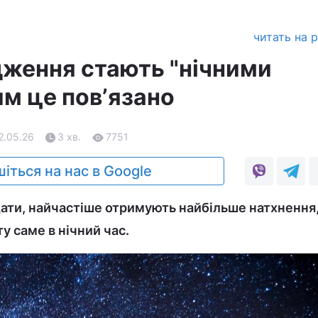
читать на 
дження стають "нічними
им це повʼязано
2.05.26
3 хв.
7751
іться на нас в Google
дати, найчастіше отримують найбільше натхнення,
у саме в нічний час.