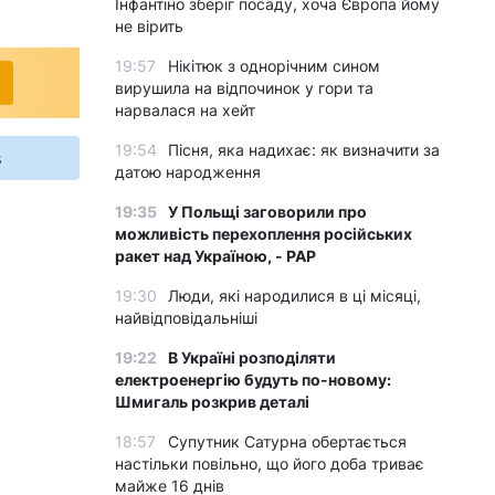
Інфантіно зберіг посаду, хоча Європа йому
не вірить
19:57
Нікітюк з однорічним сином
вирушила на відпочинок у гори та
нарвалася на хейт
19:54
Пісня, яка надихає: як визначити за
s
датою народження
19:35
У Польщі заговорили про
можливість перехоплення російських
ракет над Україною, - PAP
19:30
Люди, які народилися в ці місяці,
найвідповідальніші
19:22
В Україні розподіляти
електроенергію будуть по-новому:
Шмигаль розкрив деталі
18:57
Супутник Сатурна обертається
настільки повільно, що його доба триває
майже 16 днів