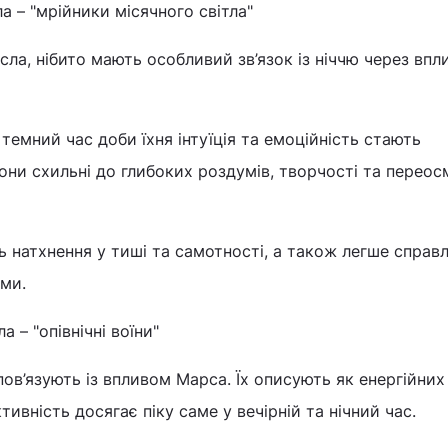
а – "мрійники місячного світла"
исла, нібито мають особливий зв’язок із ніччю через впл
темний час доби їхня інтуїція та емоційність стають
они схильні до глибоких роздумів, творчості та перео
ь натхнення у тиші та самотності, а також легше справ
ми.
 – "опівнічні воїни"
ов’язують із впливом Марса. Їх описують як енергійних
ивність досягає піку саме у вечірній та нічний час.