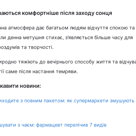
уваються комфортніше після заходу сонця
ічна атмосфера дає багатьом людям відчуття спокою та
оли денна метушня стихає, з’являється більше часу для
роздумів та творчості.
иродно тяжіють до вечірнього способу життя та відчув
ії саме після настання темряви.
кавити новини:
 виходите з повним пакетом: як супермаркети змушують
ішувати з чаєм: фармацевт перелічив 7 видів