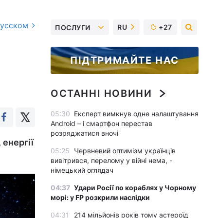
русском
RU
+27
ПОСЛУГИ
ПІДТРИМАЙТЕ НАС
ОСТАННІ НОВИНИ
05:30
Експерт вимкнув одне налаштування
Android – і смартфон перестав
розряджатися вночі
 енергії
05:25
Червневий оптимізм українців
вивітрився, перелому у війні нема, -
німецький оглядач
04:37
Удари Росії по кораблях у Чорному
морі: у FP розкрили наслідки
04:31
214 мільйонів років тому астероїд