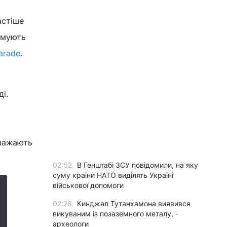
астіше
имують
arade
.
і.
вважають
02:52
В Генштабі ЗСУ повідомили, на яку
суму країни НАТО виділять Україні
військової допомоги
02:26
Кинджал Тутанхамона виявився
викуваним із позаземного металу, -
археологи