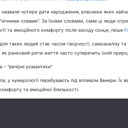
 назвали чотири дати народження, власники яких найч
нічними совами". За їхніми словами, саме ці люди отр
ргії та емоційного комфорту після заходу сонця, пише
P
 для таких людей стає часом творчості, самоаналізу та
і як ранковий ритм життя часто суперечить їхній природ
 – "вечірні романтики"
ла, у нумерології перебувають під впливом Венери. Їх 
комфорту та емоційної близькості.