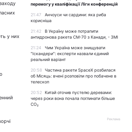
 заходу
перемогу у кваліфікації Ліги конференцій
власних
21:47
Анчоуси чи сардини: яка риба
корисніша
21:42
В Україну може потрапити
ть у них
антидронова ракета CM-70 з Канади, - ЗМІ
21:24
Чим Україна може знищувати
"Іскандери": експерти назвали єдиний
реальний варіант
20:58
Частина ракети SpaceX розбилася
ю
об Місяць: вчені розповіли про побачене в
телескоп
20:52
Китай оточив пустелю деревами:
енний
через роки вона почала поглинати більше
CO₂
Реклама
ворчі