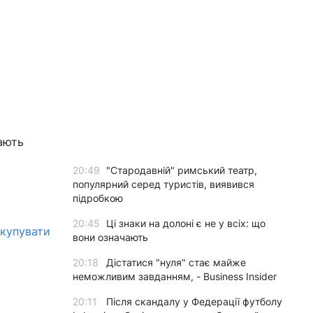
ають
20:49
"Стародавній" римський театр,
популярний серед туристів, виявився
підробкою
20:45
Ці знаки на долоні є не у всіх: що
 купувати
вони означають
20:18
Дістатися "нуля" стає майже
неможливим завданням, - Business Insider
20:11
Після скандалу у Федерації футболу