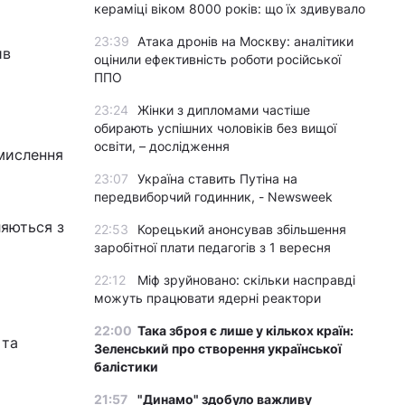
кераміці віком 8000 років: що їх здивувало
23:39
Атака дронів на Москву: аналітики
ив
оцінили ефективність роботи російської
ППО
23:24
Жінки з дипломами частіше
обирають успішних чоловіків без вищої
освіти, – дослідження
смислення
23:07
Україна ставить Путіна на
передвиборчий годинник, - Newsweek
ляються з
22:53
Корецький анонсував збільшення
заробітної плати педагогів з 1 вересня
22:12
Міф зруйновано: скільки насправді
можуть працювати ядерні реактори
22:00
Така зброя є лише у кількох країн:
 та
Зеленський про створення української
балістики
21:57
"Динамо" здобуло важливу