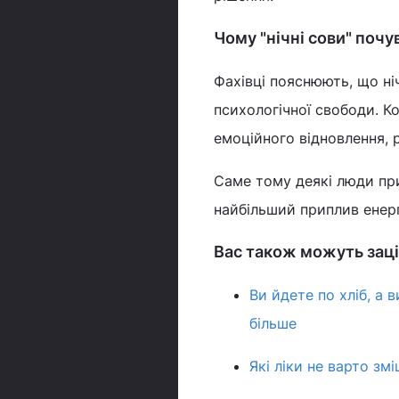
Чому "нічні сови" поч
Фахівці пояснюють, що н
психологічної свободи. К
емоційного відновлення, 
Саме тому деякі люди пр
найбільший приплив енерг
Вас також можуть заці
Ви йдете по хліб, а
більше
Які ліки не варто зм