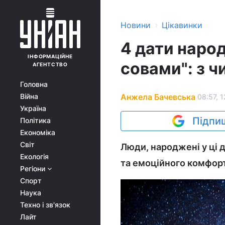
›
Новини
Цікавинки
4 дати наро
ІНФОРМАЦІЙНЕ
совами": з ч
АГЕНТСТВО
Головна
Анжела Бачевська
Війна
08:57, 1
Україна
Підпиш
Політика
Економіка
Світ
Люди, народжені у ці 
Екологія
та емоційного комфорт
Регіони
Спорт
Наука
Техно і зв'язок
Лайт