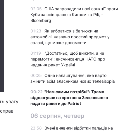
02:05
США запровадили нові санкції проти
Куби за співпрацю з Китаєм та РФ, -
Bloomberg
01:23
Як вибратися з багнюки на
автомобілі: названо простий предмет у
салоні, що може допомогти
01:19
"Достатньо, щоб вижити, а не
перемогти": ексчиновниця НАТО про
надання ракет Україні
00:25
Одне налаштування, яке варто
змінити всім власникам нових телевізорів
00:22
"Нам самим потрібні": Трамп
відреагував на прохання Зеленського
ть увагу
надати ракети до Patriot
 справ
06 серпня, четвер
23:58
Вчені виявили відбитки пальців на