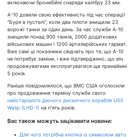
включаючи бронебійні снаряди калібру 23 мм.
A-10 довели свою ефективність під час операції
"Буря в пустелі", коли два пілоти знищили 23
ворожі танки за один день. За час служби A-10
знищили понад 900 танків, 2000 додаткових
військових машин і 1200 артилерійських гармат.
Вже самі ці показники свідчать про те, що A-10
не потребує заміни, і вже підтверджено, що він
продовжуватиме експлуатуватися ще принаймні
5 років.
Раніше повідомлялося, що ВМС США оголосили
про продовження терміну служби свого
найстарішого діючого десантного корабля USS
Wasp (LHD-1)
на п'ять років.
Вас також можуть зацікавити новини:
Для чого потрібна кнопка із символом авто