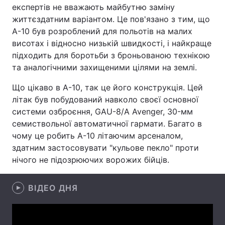
експертів не вважають майбутню заміну
Лонгріди
життєздатним варіантом. Це пов'язано з тим, що
A-10 був розроблений для польотів на малих
висотах і відносно низькій швидкості, і найкраще
Відео з Youtube
Статті
підходить для боротьби з броньованою технікою
та аналогічними захищеними цілями на землі.
Інтерв'ю
Думки
Що цікаво в A-10, так це його конструкція. Цей
Архів
Вакансії
літак був побудований навколо своєї основної
системи озброєння, GAU-8/A Avenger, 30-мм
Контакти
семиствольної автоматичної гармати. Багато в
чому це робить A-10 літаючим арсеналом,
Послуги
здатним застосовувати "кульове пекло" проти
нічого не підозрюючих ворожих бійців.
ВІДЕО ДНЯ