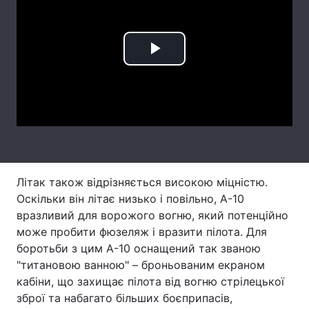
Тема оформлення
Play
Video
Літак також відрізняється високою міцністю.
Оскільки він літає низько і повільно, A-10
вразливий для ворожого вогню, який потенційно
може пробити фюзеляж і вразити пілота. Для
боротьби з цим A-10 оснащений так званою
"титановою ванною" – броньованим екраном
кабіни, що захищає пілота від вогню стрілецької
зброї та набагато більших боєприпасів,