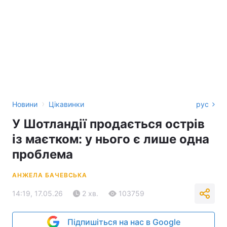
›
Новини
Цікавинки
рус
У Шотландії продається острів
із маєтком: у нього є лише одна
проблема
АНЖЕЛА БАЧЕВСЬКА
14:19, 17.05.26
2 хв.
103759
Підпишіться на нас в Google