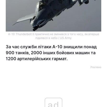
A-10 Thunderbolt II практично не змінився з того часу, як вперше
піднявся в небо / US Army
За час служби літаки A-10 знищили понад
900 танків, 2000 інших бойових машин та
1200 артилерійських гармат.
Реклама
ad