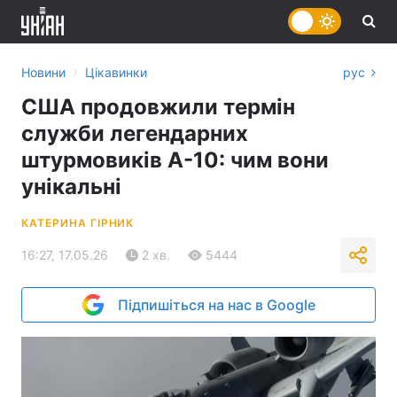
›
Новини
Цікавинки
рус
США продовжили термін
служби легендарних
штурмовиків A-10: чим вони
унікальні
КАТЕРИНА ГІРНИК
16:27, 17.05.26
2 хв.
5444
Підпишіться на нас в Google