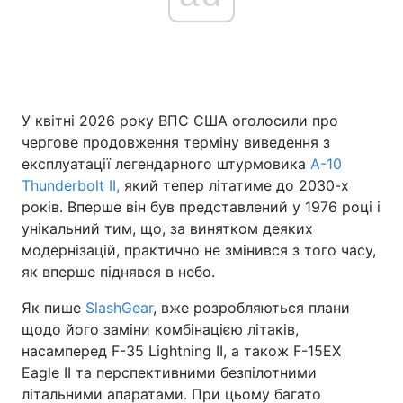
Головна
Війна
Україна
Політика
У квітні 2026 року ВПС США оголосили про
чергове продовження терміну виведення з
Економіка
Світ
експлуатації легендарного штурмовика
A-10
Thunderbolt II,
який тепер літатиме до 2030-х
Спорт
Наука
років. Вперше він був представлений у 1976 році і
унікальний тим, що, за винятком деяких
Техно і зв'язок
Лайт
модернізацій, практично не змінився з того часу,
як вперше піднявся в небо.
Зброя
Інциденти
Як пише
SlashGear
, вже розробляються плани
Здоров'я
Туризм
щодо його заміни комбінацією літаків,
насамперед F-35 Lightning II, а також F-15EX
Цікавинки
Погода
Eagle II та перспективними безпілотними
літальними апаратами. При цьому багато
Екологія
Регіони