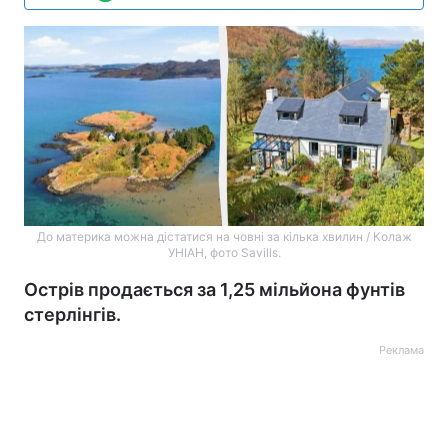
До материка можна дістатися на човні за кілька хвилин / Колаж
УНІАН, фото Savills.
Острів продається за 1,25 мільйона фунтів
стерлінгів.
Реклама