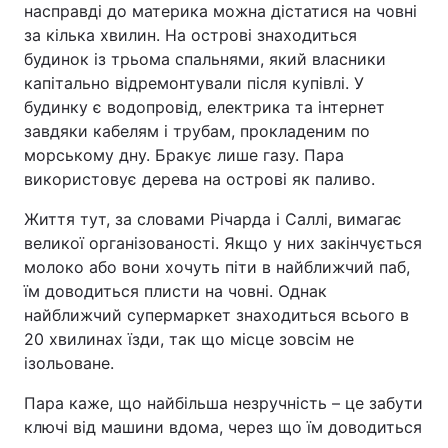
насправді до материка можна дістатися на човні
за кілька хвилин. На острові знаходиться
будинок із трьома спальнями, який власники
капітально відремонтували після купівлі. У
будинку є водопровід, електрика та інтернет
завдяки кабелям і трубам, прокладеним по
морському дну. Бракує лише газу. Пара
використовує дерева на острові як паливо.
Життя тут, за словами Річарда і Саллі, вимагає
великої організованості. Якщо у них закінчується
молоко або вони хочуть піти в найближчий паб,
їм доводиться плисти на човні. Однак
найближчий супермаркет знаходиться всього в
20 хвилинах їзди, так що місце зовсім не
ізольоване.
Пара каже, що найбільша незручність – це забути
ключі від машини вдома, через що їм доводиться