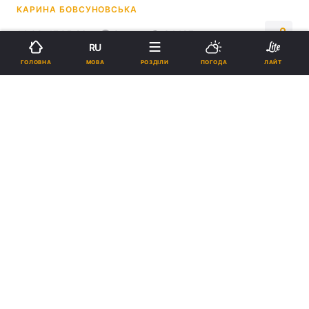
КАРИНА БОВСУНОВСЬКА
14:09, 17.05.26
3 хв.
34487
RU
МОВА
ГОЛОВНА
РОЗДІЛИ
ПОГОДА
ЛАЙТ
Підпишіться на нас в Google
У лісі є багато корисних рослин / фото freepik.com
Йдеться про пагони сосни, які
використовуються для приготування
сиропу, що підтримує організм під час