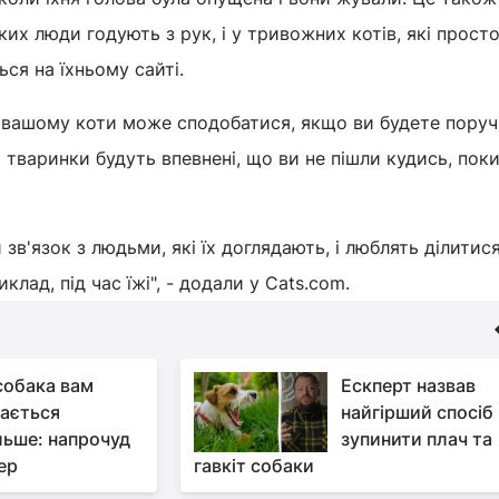
ких люди годують з рук, і у тривожних котів, які просто
ься на їхньому сайті.
 вашому коти може сподобатися, якщо ви будете поруч 
 тваринки будуть впевнені, що ви не пішли кудись, пок
зв'язок з людьми, які їх доглядають, і люблять ділитис
лад, під час їжі", - додали у Cats.com.
собака вам
Ескперт назвав
ається
найгірший спосіб
льше: напрочуд
зупинити плач та
ер
гавкіт собаки