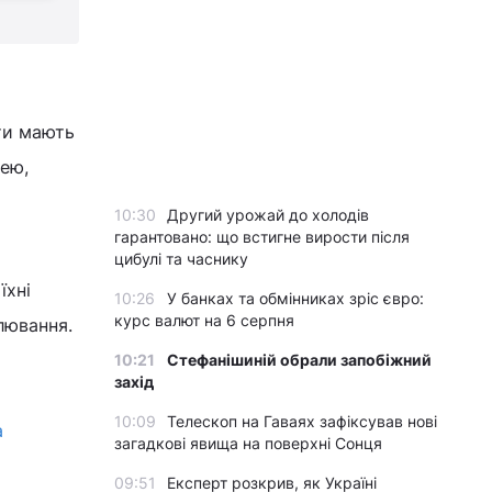
оти мають
жею,
10:30
Другий урожай до холодів
гарантовано: що встигне вирости після
цибулі та часнику
їхні
10:26
У банках та обмінниках зріс євро:
курс валют на 6 серпня
олювання.
10:21
Стефанішиній обрали запобіжний
захід
10:09
Телескоп на Гаваях зафіксував нові
а
загадкові явища на поверхні Сонця
09:51
Експерт розкрив, як Україні