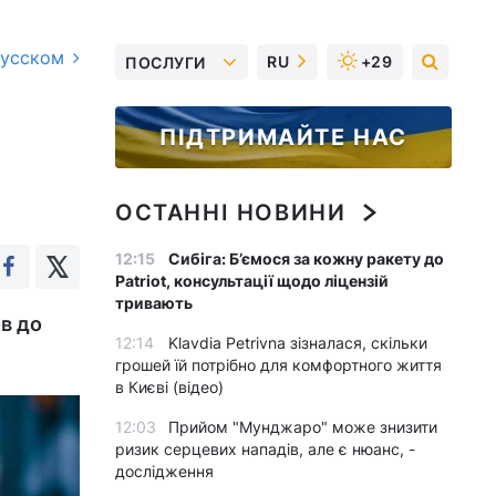
русском
RU
+29
ПОСЛУГИ
ПІДТРИМАЙТЕ НАС
ОСТАННІ НОВИНИ
12:15
Сибіга: Б’ємося за кожну ракету до
Patriot, консультації щодо ліцензій
тривають
в до
12:14
Klavdia Petrivna зізналася, скільки
грошей їй потрібно для комфортного життя
в Києві (відео)
12:03
Прийом "Мунджаро" може знизити
ризик серцевих нападів, але є нюанс, -
дослідження