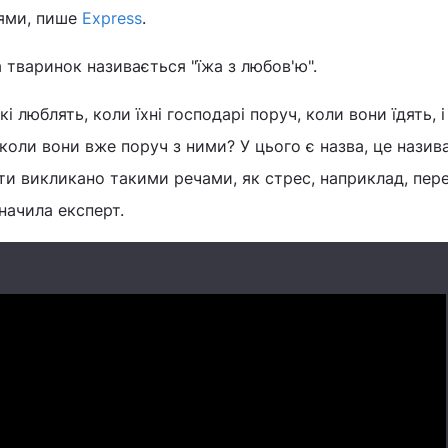
рями, пише
Express
.
а тваринок називається "їжа з любов'ю".
кі люблять, коли їхні господарі поруч, коли вони їдять, 
 коли вони вже поруч з ними? У цього є назва, це назив
ути викликано такими речами, як стрес, наприклад, пере
значила експерт.