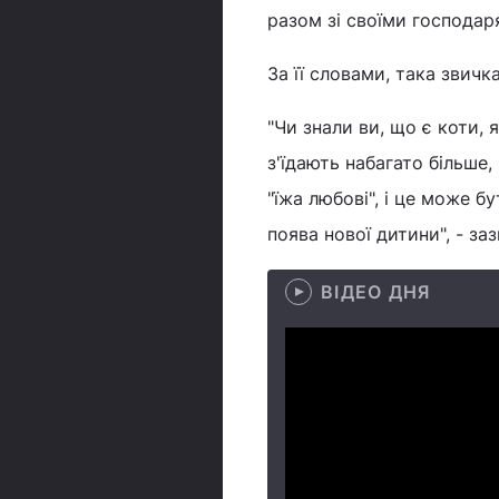
разом зі своїми господа
За її словами, така звичк
"Чи знали ви, що є коти, я
з'їдають набагато більше,
"їжа любові", і це може б
поява нової дитини", - за
ВІДЕО ДНЯ