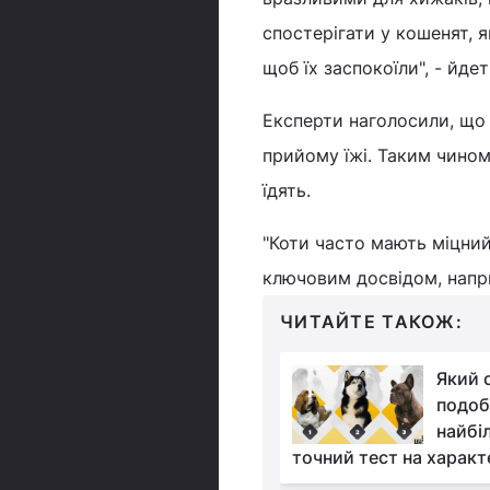
спостерігати у кошенят, я
щоб їх заспокоїли", - йдет
Експерти наголосили, що
прийому їжі. Таким чином
їдять.
"Коти часто мають міцний 
ключовим досвідом, наприк
ЧИТАЙТЕ ТАКОЖ:
Які породи собак є
Який 
найбільшими у світі:
подоб
експерти назвали
найбі
точний тест на характ