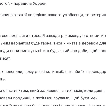
ого", - порадила Уоррен.
ричиною такої поведінки вашого улюбленця, то ветери
теся зменшити стрес. Я завжди рекомендую створити 
льним варіантом буде гарна, тиха кімната з деревом для
 куди вони зможуть піти в будь-який час доби, щоб про
тися".
 пояснили, чому деякі коти люблять, аби їхні господар
ять.
а є інстинктом, який залишився з тих часів, коли дикі 
ювали поодинці, а потім їли групами, щоб бути менш
коли їхня голова була опущена і вони жували. Це тако