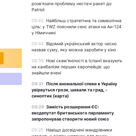
розвʼязати проблему нестачі ракет до
Patriot
09:45
Найбільш стратегічна та символічна
ціль: у TWZ пояснили сенс атаки на Ан-124
у Німеччині
09:44
Відомий український актор чесно
назвав суму, яку можна заробити у кіно
09:39
Нові скам'янілості в Іспанії вказують
на канібалізм перших європейців: що
знайшли вчені
09:31
Після аномальної спеки в Україну
увірвуться грози, шквали та град, -
синоптик (карта)
09:29
Замість розширення ЄС:
ексдепутат британського парламенту
запропонував створити новий союз
09:25
Навіщо досвідчені мандрівники
кладуть у валізу шапочку для душу: