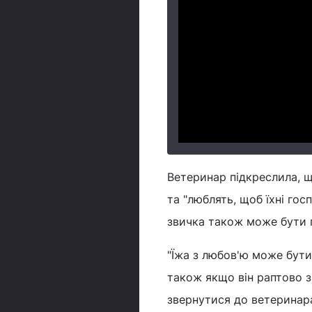
Ветеринар підкреслила, щ
та "люблять, щоб їхні гос
звичка також може бути п
"Їжа з любов'ю може бути
також якщо він раптово з
звернутися до ветеринара