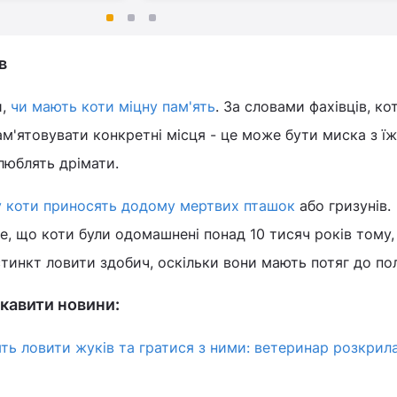
в
и,
чи мають коти міцну пам'ять
. За словами фахівців, к
ам'ятовувати конкретні місця - це може бути миска з ї
 люблять дрімати.
 коти приносять додому мертвих пташок
або гризунів.
е, що коти були одомашнені понад 10 тисяч років тому, 
стинкт ловити здобич, оскільки вони мають потяг до п
кавити новини:
ть ловити жуків та гратися з ними: ветеринар розкрил