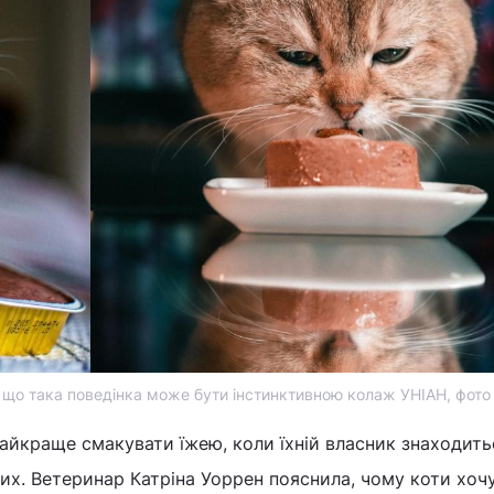
 що така поведінка може бути інстинктивною колаж УНІАН, фото 
йкраще смакувати їжею, коли їхній власник знаходить
них. Ветеринар Катріна Уоррен пояснила, чому коти хочу