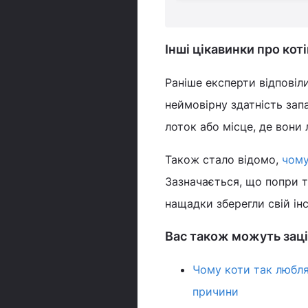
Інші цікавинки про коті
Раніше експерти відповіл
неймовірну здатність зап
лоток або місце, де вони
Також стало відомо,
чому
Зазначається, що попри т
нащадки зберегли свій ін
Вас також можуть заці
Чому коти так любля
причини