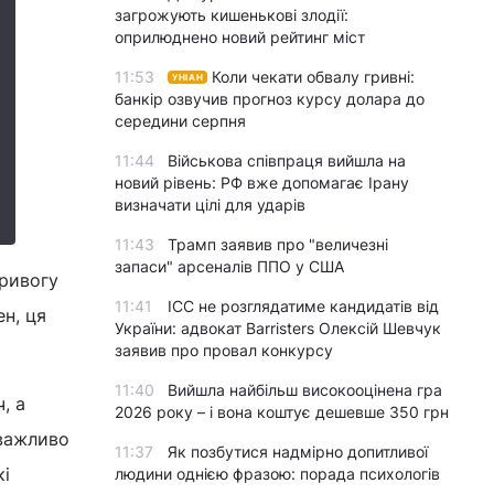
загрожують кишенькові злодії:
оприлюднено новий рейтинг міст
11:53
Коли чекати обвалу гривні:
УНІАН
банкір озвучив прогноз курсу долара до
середини серпня
11:44
Військова співпраця вийшла на
новий рівень: РФ вже допомагає Ірану
визначати цілі для ударів
11:43
Трамп заявив про "величезні
запаси" арсеналів ППО у США
тривогу
11:41
ICC не розглядатиме кандидатів від
ен, ця
України: адвокат Barristers Олексій Шевчук
заявив про провал конкурсу
11:40
Вийшла найбільш високооцінена гра
, а
2026 року – і вона коштує дешевше 350 грн
 важливо
11:37
Як позбутися надмірно допитливої
кі
людини однією фразою: порада психологів