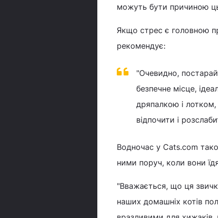
можуть бути причиною ць
Якщо стрес є головною п
рекомендує:
"Очевидно, постарай
безпечне місце, ідеа
дряпалкою і лотком,
відпочити і розслаби
Водночас у Cats.com також
ними поруч, коли вони їд
"Вважається, що ця звичк
наших домашніх котів пол
вразливими для хижаків, 