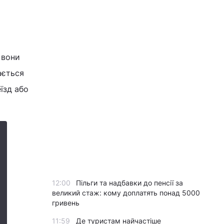
і вони
ається
їзд або
12:00
Пільги та надбавки до пенсії за
великий стаж: кому доплатять понад 5000
гривень
11:59
Де туристам найчастіше