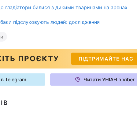
о гладіатори билися з дикими тваринами на аренах
обаки підслуховують людей: дослідження
ни
ІТЬ ПРОЄКТУ
ПІДТРИМАЙТЕ НАС
 в Telegram
Читати УНІАН в Viber
ІВ