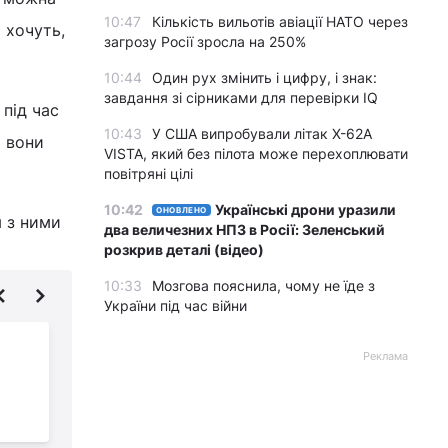
10:47
Кількість вильотів авіації НАТО через
 хочуть,
загрозу Росії зросла на 250%
10:44
Один рух змінить і цифру, і знак:
завдання зі сірниками для перевірки IQ
під час
10:43
У США випробували літак X-62A
и вони
VISTA, який без пілота може перехоплювати
повітряні цілі
10:42
Українські дрони уразили
ОНОВЛЕНО
я з ними
два величезних НПЗ в Росії: Зеленський
розкрив деталі (відео)
10:33
Мозгова пояснила, чому не їде з
України під час війни
Які породи собак є
Реклама
найбільшими у світі:
експерти назвали
топ-15
т