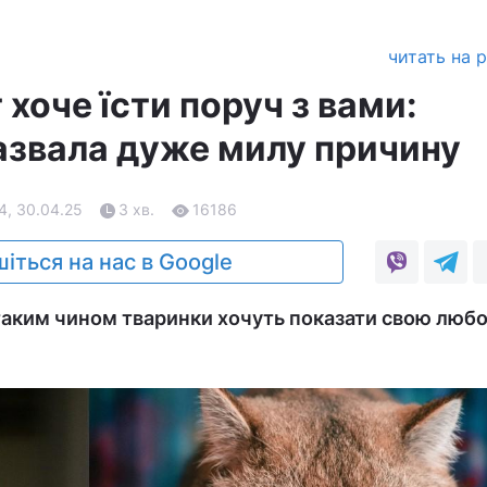
читать на 
 хоче їсти поруч з вами:
азвала дуже милу причину
4, 30.04.25
3 хв.
16186
іться на нас в Google
таким чином тваринки хочуть показати свою любо