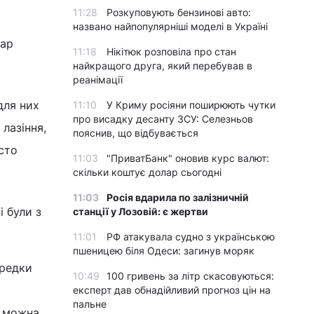
11:28
Розкуповують бензинові авто:
названо найпопулярніші моделі в Україні
нар
11:18
Нікітюк розповіла про стан
найкращого друга, який перебував в
реанімації
для них
11:10
У Криму росіяни поширюють чутки
про висадку десанту ЗСУ: Селезньов
 лазіння,
пояснив, що відбувається
сто
11:03
"ПриватБанк" оновив курс валют:
скільки коштує долар сьогодні
11:03
Росія вдарила по залізничній
і були з
станції у Лозовій: є жертви
11:01
РФ атакувала судно з українською
пшеницею біля Одеси: загинув моряк
предки
10:49
100 гривень за літр скасовуються:
експерт дав обнадійливий прогноз цін на
пальне
ж можна