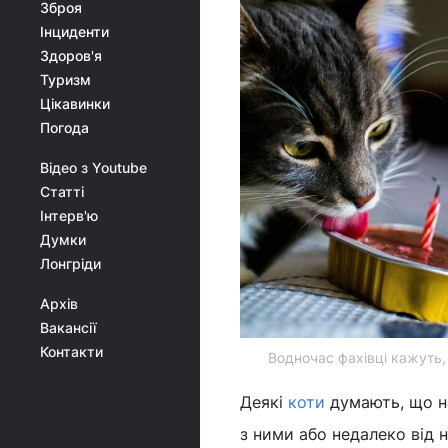
Зброя
Інциденти
Здоров'я
Туризм
Цікавинки
Погода
Відео з Youtube
Статті
Інтерв'ю
Думки
Лонгріди
Архів
Вакансії
Контакти
Водночас фахівці кажуть,
Деякі
коти
думають, що на
з ними або недалеко від 