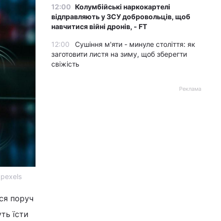
12:00
Колумбійські наркокартелі
відправляють у ЗСУ добровольців, щоб
навчитися війні дронів, - FT
12:00
Сушіння м'яти - минуле століття: як
заготовити листя на зиму, щоб зберегти
свіжість
Реклама
pexels
ся поруч
ть їсти