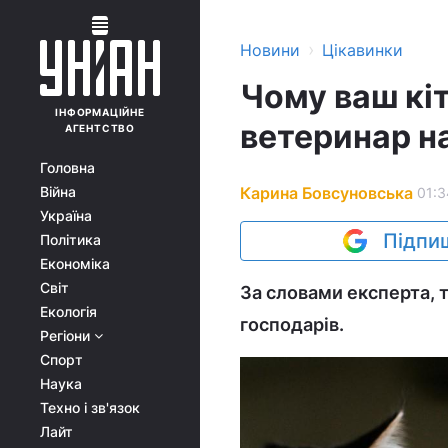
›
Новини
Цікавинки
Чому ваш кіт
ІНФОРМАЦІЙНЕ
ветеринар н
АГЕНТСТВО
Головна
Карина Бовсуновська
Війна
01:3
Україна
Підпиш
Політика
Економіка
Світ
За словами експерта, 
Екологія
господарів.
Регіони
Спорт
Наука
Техно і зв'язок
Лайт