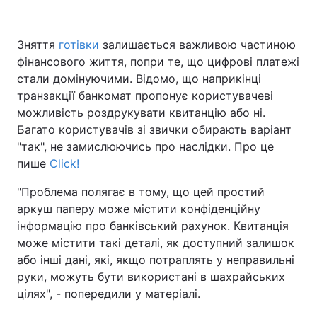
Зняття
готівки
залишається важливою частиною
фінансового життя, попри те, що цифрові платежі
Головна
Війна
стали домінуючими. Відомо, що наприкінці
Україна
Політика
транзакції банкомат пропонує користувачеві
можливість роздрукувати квитанцію або ні.
Економіка
Світ
Багато користувачів зі звички обирають варіант
"так", не замислюючись про наслідки. Про це
Спорт
Наука
пише
Click!
Техно і зв'язок
Лайт
"Проблема полягає в тому, що цей простий
аркуш паперу може містити конфіденційну
Зброя
Інциденти
інформацію про банківський рахунок. Квитанція
може містити такі деталі, як доступний залишок
Здоров'я
Туризм
або інші дані, які, якщо потраплять у неправильні
руки, можуть бути використані в шахрайських
Цікавинки
Погода
цілях", - попередили у матеріалі.
Екологія
Регіони