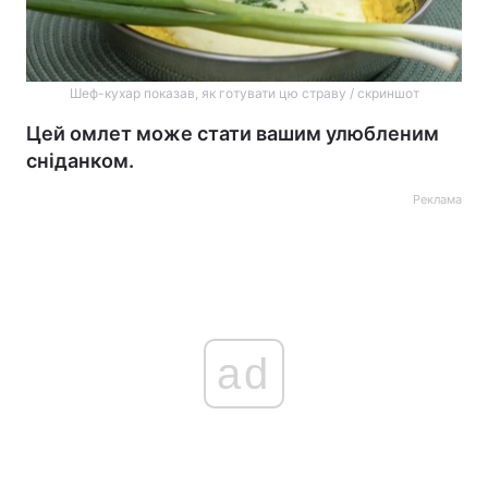
Шеф-кухар показав, як готувати цю страву / скриншот
Цей омлет може стати вашим улюбленим
сніданком.
Реклама
ad