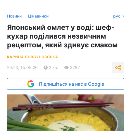
›
Новини
Цікавинки
рус
Японський омлет у воді: шеф-
кухар поділився незвичним
рецептом, який здивує смаком
КАРИНА БОВСУНОВСЬКА
20:23, 15.05.26
2 хв.
3787
Підпишіться на нас в Google