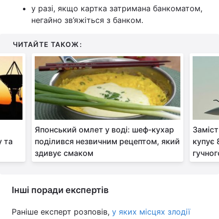
у разі, якщо картка затримана банкоматом,
негайно зв’яжіться з банком.
ЧИТАЙТЕ ТАКОЖ:
Японський омлет у воді: шеф-кухар
Заміст
у та
поділився незвичним рецептом, який
купує 
и
здивує смаком
гучног
Інші поради експертів
Раніше експерт розповів,
у яких місцях злодії