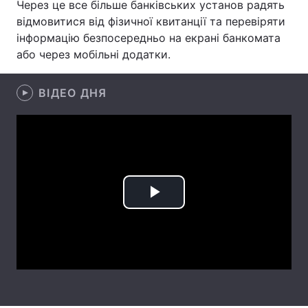
Через це все більше банківських установ радять
відмовитися від фізичної квитанції та перевіряти
Лонгріди
інформацію безпосередньо на екрані банкомата
або через мобільні додатки.
Відео з Youtube
Статті
ВІДЕО ДНЯ
Інтерв'ю
Думки
Архів
Вакансії
Контакти
Послуги
Play
Video