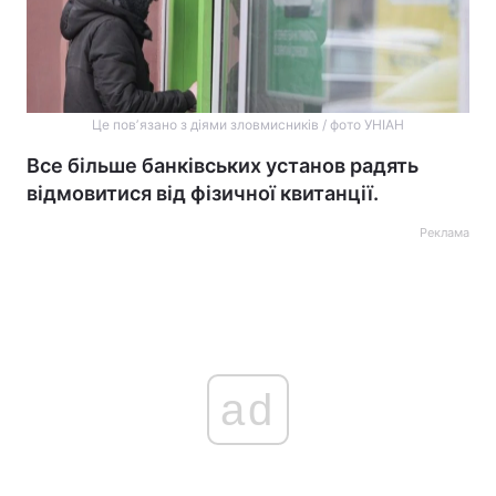
Це повʼязано з діями зловмисників / фото УНІАН
Все більше банківських установ радять
відмовитися від фізичної квитанції.
Реклама
ad