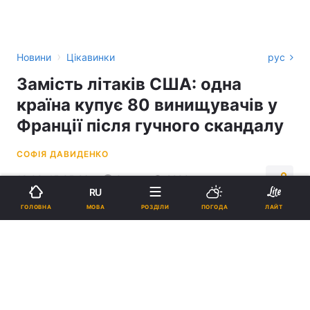
›
Новини
Цікавинки
рус
Замість літаків США: одна
країна купує 80 винищувачів у
Франції після гучного скандалу
СОФІЯ ДАВИДЕНКО
19:09, 15.05.26
3 хв.
2290
RU
МОВА
ГОЛОВНА
РОЗДІЛИ
ПОГОДА
ЛАЙТ
Підпишіться на нас в Google