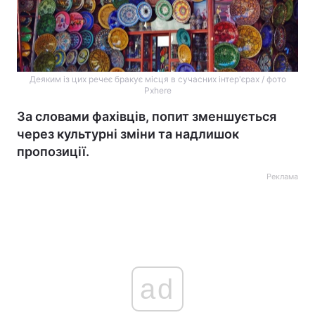
Деяким із цих речеє бракує місця в сучасних інтер'єрах / фото
Pxhere
За словами фахівців, попит зменшується
через культурні зміни та надлишок
пропозиції.
Реклама
ad