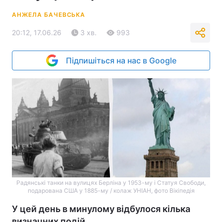
АНЖЕЛА БАЧЕВСЬКА
20:12, 17.06.26
3 хв.
993
Підпишіться на нас в Google
Радянські танки на вулицях Берліна у 1953-му і Статуя Свободи,
подарована США у 1885-му / колаж УНІАН, фото Вікіпедія
У цей день в минулому відбулося кілька
визначних подій.