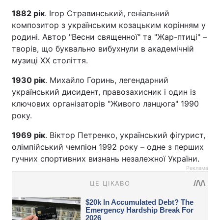
1882 рік
. Ігор Стравинський, геніальний
композитор з українським козацьким корінням у
родині. Автор "Весни священної" та "Жар-птиці" –
творів, що буквально вибухнули в академічній
музиці XX століття.
1930 рік
. Михайло Горинь, легендарний
український дисидент, правозахисник і один із
ключових організаторів "Живого ланцюга" 1990
року.
1969 рік
. Віктор Петренко, український фігурист,
олімпійський чемпіон 1992 року – одне з перших
гучних спортивних визнань незалежної України.
Реклама