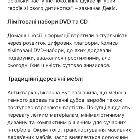
оскільки наступне покоління шукає фігурки-
героїв зі свого дитинства", – зазначає Девіс.
Лімітовані набори DVD та CD
Домашні носії інформації втратили актуальність
через розвиток цифрових платформ. Колись
лімітовані DVD-набори, до яких додавали
подарунки, вважалися престижними, але
сьогодні їхня цінність суттєво знизилася.
Традиційні дерев’яні меблі
Антикварка Джоанна Бут зазначила, що меблі з
темного дерева та ранні дубові вироби також
поступово втрачають вартість. Покупці віддають
перевагу легким матеріалам, мінімалістичному
дизайну та компактним рішенням для сучасних
інтер’єрів. Окрім того, транспортування масивних
дерев’яних меблів часто виявляється дорожчим