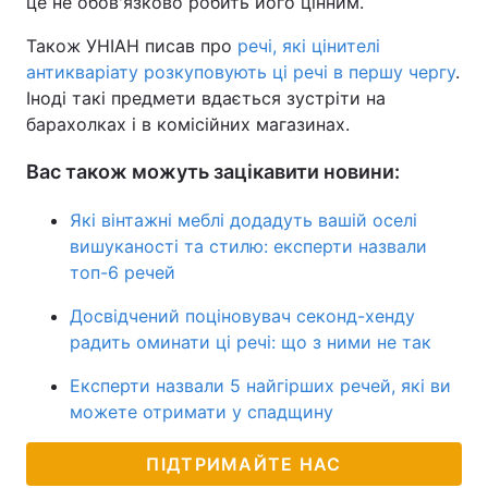
це не обов'язково робить його цінним.
Також УНІАН писав про
речі, які цінителі
антикваріату розкуповують ці речі в першу чергу
.
Іноді такі предмети вдається зустріти на
барахолках і в комісійних магазинах.
Вас також можуть зацікавити новини:
Які вінтажні меблі додадуть вашій оселі
вишуканості та стилю: експерти назвали
топ-6 речей
Досвідчений поціновувач секонд-хенду
радить оминати ці речі: що з ними не так
Експерти назвали 5 найгірших речей, які ви
можете отримати у спадщину
ПІДТРИМАЙТЕ НАС