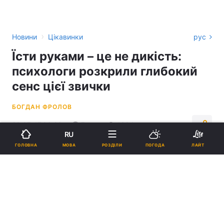
›
Новини
Цікавинки
рус
Їсти руками – це не дикість:
психологи розкрили глибокий
сенс цієї звички
БОГДАН ФРОЛОВ
20:07, 17.06.26
7 хв.
1394
RU
МОВА
ГОЛОВНА
РОЗДІЛИ
ПОГОДА
ЛАЙТ
Підпишіться на нас в Google