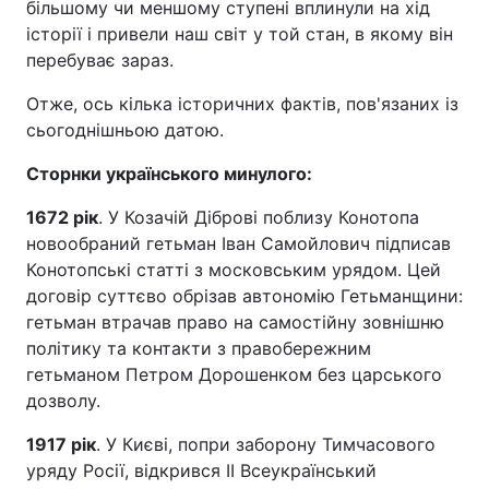
більшому чи меншому ступені вплинули на хід
історії і привели наш світ у той стан, в якому він
перебуває зараз.
Отже, ось кілька історичних фактів, пов'язаних із
сьогоднішньою датою.
Сторнки українського минулого:
1672 рік
. У Козачій Діброві поблизу Конотопа
новообраний гетьман Іван Самойлович підписав
Конотопські статті з московським урядом. Цей
договір суттєво обрізав автономію Гетьманщини:
гетьман втрачав право на самостійну зовнішню
політику та контакти з правобережним
гетьманом Петром Дорошенком без царського
дозволу.
1917 рік
. У Києві, попри заборону Тимчасового
уряду Росії, відкрився II Всеукраїнський