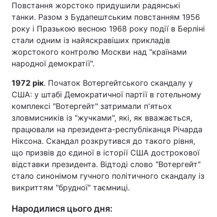
Повстання жорстоко придушили радянські
танки. Разом з Будапештським повстанням 1956
року і Празькою весною 1968 року події в Берліні
стали одним із найяскравіших прикладів
жорстокого контролю Москви над "країнами
народної демократії".
1972 рік
. Початок Вотергейтського скандалу у
США: у штабі Демократичної партії в готельному
комплексі "Вотергейт" затримали п'ятьох
зловмисників із "жучками", які, як вважається,
працювали на президента-республіканця Річарда
Ніксона. Скандал розкрутився до такого рівня,
що призвів до єдиної в історії США дострокової
відставки президента. Відтоді слово "Вотергейт"
стало синонімом гучного політичного скандалу із
викриттям "брудної" таємниці.
Народилися цього дня: