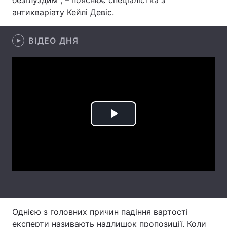
безглуздим", – пояснює спеціалістка з
антикваріату Кейлі Девіс.
Лонгріди
ВІДЕО ДНЯ
Відео з Youtube
Статті
Інтерв'ю
Думки
Архів
Вакансії
Контакти
Play
Послуги
Video
Однією з головних причин падіння вартості
експерти називають надлишок пропозиції. Коли