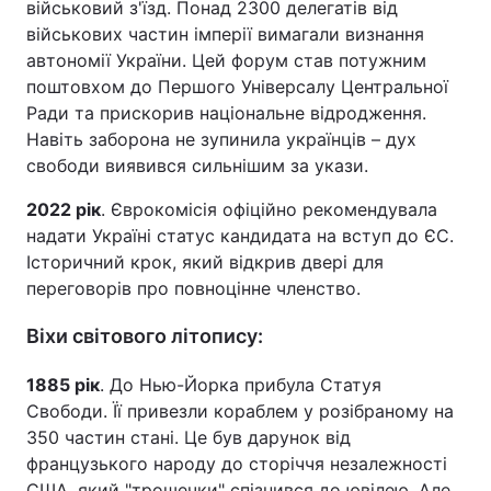
військовий з'їзд. Понад 2300 делегатів від
військових частин імперії вимагали визнання
автономії України. Цей форум став потужним
поштовхом до Першого Універсалу Центральної
Ради та прискорив національне відродження.
Навіть заборона не зупинила українців – дух
свободи виявився сильнішим за укази.
2022 рік
. Єврокомісія офіційно рекомендувала
надати Україні статус кандидата на вступ до ЄС.
Історичний крок, який відкрив двері для
переговорів про повноцінне членство.
Віхи світового літопису:
1885 рік
. До Нью-Йорка прибула Статуя
Свободи. Її привезли кораблем у розібраному на
350 частин стані. Це був дарунок від
французького народу до сторіччя незалежності
США, який "трошечки" спізнився до ювілею. Але