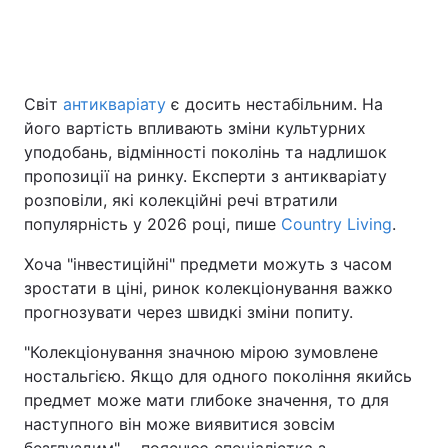
Головна
Війна
Світ
антикваріату
є досить нестабільним. На
його вартість впливають зміни культурних
Україна
Політика
уподобань, відмінності поколінь та надлишок
Економіка
Світ
пропозиції на ринку. Експерти з антикваріату
розповіли, які колекційні речі втратили
Спорт
Наука
популярність у 2026 році, пише
Country Living
.
Техно і зв'язок
Лайт
Хоча "інвестиційні" предмети можуть з часом
зростати в ціні, ринок колекціонування важко
Зброя
Інциденти
прогнозувати через швидкі зміни попиту.
Здоров'я
Туризм
"Колекціонування значною мірою зумовлене
ностальгією. Якщо для одного покоління якийсь
Цікавинки
Погода
предмет може мати глибоке значення, то для
наступного він може виявитися зовсім
Екологія
Регіони