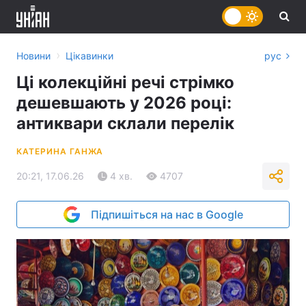
›
Новини
Цікавинки
рус
Ці колекційні речі стрімко
дешевшають у 2026 році:
антиквари склали перелік
КАТЕРИНА ГАНЖА
20:21, 17.06.26
4 хв.
4707
Підпишіться на нас в Google