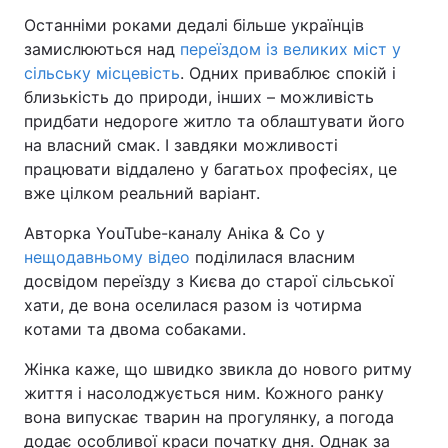
Останніми роками дедалі більше українців
замислюються над
переїздом із великих міст у
сільську місцевість
. Одних приваблює спокій і
близькість до природи, інших – можливість
придбати недороге житло та облаштувати його
на власний смак. І завдяки можливості
працювати віддалено у багатьох професіях, це
вже цілком реальний варіант.
Авторка YouTube-каналу Аніка & Co у
нещодавньому відео
поділилася власним
досвідом переїзду з Києва до старої сільської
хати, де вона оселилася разом із чотирма
котами та двома собаками.
Жінка каже, що швидко звикла до нового ритму
життя і насолоджується ним. Кожного ранку
вона випускає тварин на прогулянку, а погода
додає особливої краси початку дня. Однак за