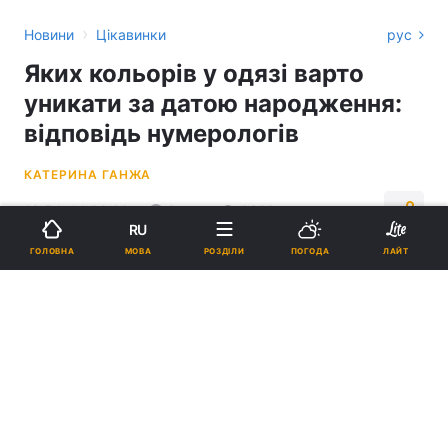
›
Новини
Цікавинки
рус
Яких кольорів у одязі варто
уникати за датою народження:
відповідь нумерологів
КАТЕРИНА ГАНЖА
19:54, 14.06.26
3 хв.
6328
RU
МОВА
ГОЛОВНА
РОЗДІЛИ
ПОГОДА
ЛАЙТ
Підпишіться на нас в Google