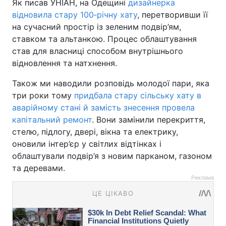
Як писав УНІАН, на Одещині
дизайнерка
відновила стару 100‑річну хату
, перетворивши її
на сучасний простір із зеленим подвір’ям,
ставком та альтанкою. Процес облаштування
став для власниці способом внутрішнього
відновлення та натхнення.
Також ми наводили розповідь молодої пари, яка
три роки тому
придбала стару сільську хату в
аварійному стані й замість знесення провела
капітальний ремонт
. Вони замінили перекриття,
стелю, підлогу, двері, вікна та електрику,
оновили інтер’єр у світлих відтінках і
облаштували подвір’я з новим парканом, газоном
та деревами.
Реклама