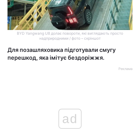
BYD Yangwang U8 долає повороти, які виглядають просто
надприродними / фото – скріншот
Для позашляховика підготували смугу
перешкод, яка імітує бездоріжжя.
Реклама
ad