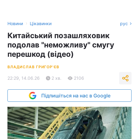
›
Новини
Цікавинки
рус
Китайський позашляховик
подолав "неможливу" смугу
перешкод (відео)
ВЛАДИСЛАВ ГРИГОР'ЄВ
22:29, 14.06.26
2 хв.
2106
Підпишіться на нас в Google