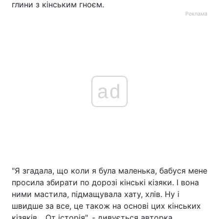
глини з кінським гноєм.
Реклама
ad
"Я згадала, що коли я була маленька, бабуся мене
просила збирати по дорозі кінські кізяки. І вона
ними мастила, підмащувала хату, хлів. Ну і
швидше за все, це також на основі цих кінських
кізяків... От історія", - дивується авторка.