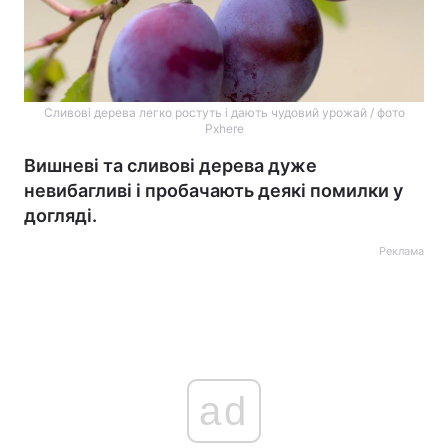
Сливові дерева легко ростуть і дають чудовий урожай / фото
Pxhere
Вишневі та сливові дерева дуже
невибагливі і пробачають деякі помилки у
догляді.
Реклама
ad