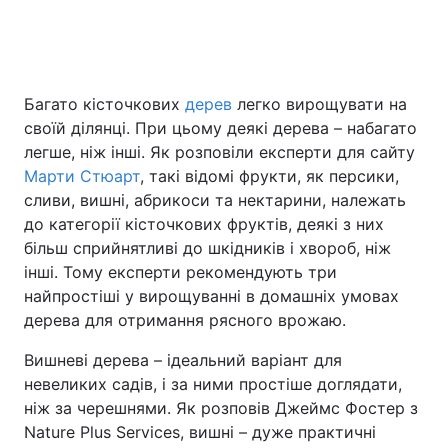
Головна
Війна
Багато кісточкових
дерев
легко вирощувати на
своїй ділянці. При цьому деякі дерева – набагато
Україна
Політика
легше, ніж інші. Як розповіли експерти для сайту
Економіка
Світ
Марти Стюарт
, такі відомі фрукти, як персики,
сливи, вишні, абрикоси та нектарини, належать
Спорт
Наука
до категорії кісточкових фруктів, деякі з них
більш сприйнятливі до шкідників і хвороб, ніж
Техно і зв'язок
Лайт
інші. Тому експерти рекомендують три
найпростіші у вирощуванні в домашніх умовах
Зброя
Інциденти
дерева для отримання рясного врожаю.
Здоров'я
Туризм
Вишневі дерева – ідеальний варіант для
невеликих садів, і за ними простіше доглядати,
Цікавинки
Погода
ніж за черешнями. Як розповів Джеймс Фостер з
Nature Plus Services, вишні – дуже практичні
Екологія
Регіони