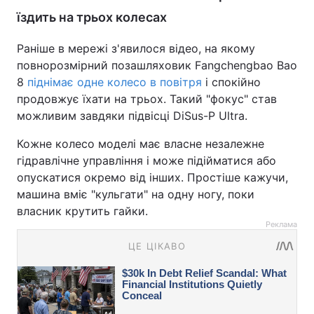
їздить на трьох колесах
Раніше в мережі з'явилося відео, на якому
повнорозмірний позашляховик Fangchengbao Bao
8
піднімає одне колесо в повітря
і спокійно
продовжує їхати на трьох. Такий "фокус" став
можливим завдяки підвісці DiSus-P Ultra.
Кожне колесо моделі має власне незалежне
гідравлічне управління і може підійматися або
опускатися окремо від інших. Простіше кажучи,
машина вміє "кульгати" на одну ногу, поки
власник крутить гайки.
Реклама