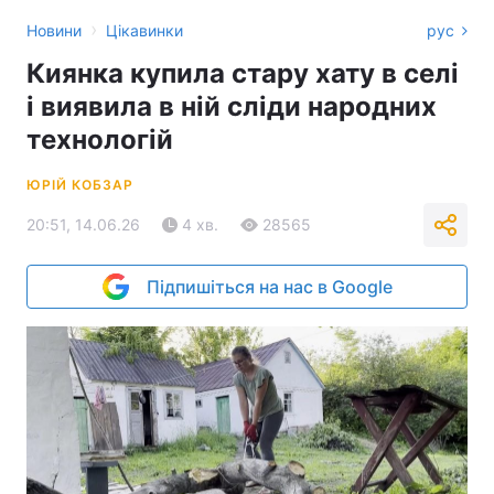
›
Новини
Цікавинки
рус
Киянка купила стару хату в селі
і виявила в ній сліди народних
технологій
ЮРІЙ КОБЗАР
20:51, 14.06.26
4 хв.
28565
Підпишіться на нас в Google