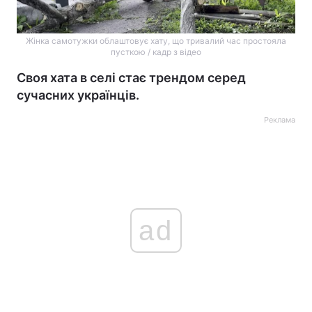
Жінка самотужки облаштовує хату, що тривалий час простояла
пусткою / кадр з відео
Своя хата в селі стає трендом серед
сучасних українців.
Реклама
ad