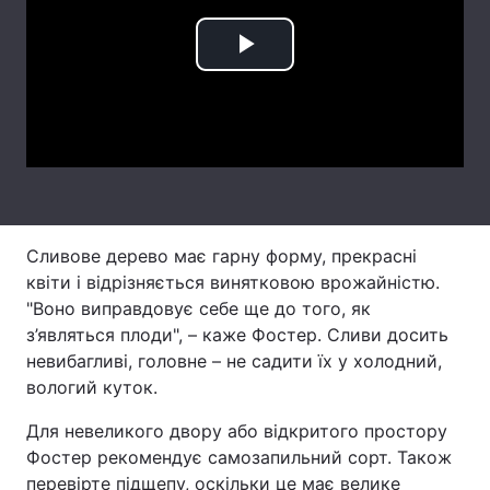
Тема оформлення
Play
Video
Сливове дерево має гарну форму, прекрасні
квіти і відрізняється винятковою врожайністю.
"Воно виправдовує себе ще до того, як
з’являться плоди", – каже Фостер. Сливи досить
невибагливі, головне – не садити їх у холодний,
вологий куток.
Для невеликого двору або відкритого простору
Фостер рекомендує самозапильний сорт. Також
перевірте підщепу, оскільки це має велике