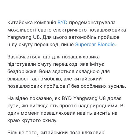
Китайська компанія
BYD
продемонструвала
можливості свого електричного позашляховика
Yangwang U8. Для цього автомобіль пройшов
цілу смугу перешкод, пише
Supercar Blondie
.
Зазначається, що для позашляховика
підготували смугу перешкод, яка імітує
бездоріжжя. Вона здасться складною для
більшості автомобілів, але китайський
позашляховик пройшов її без особливих зусиль.
На відео показано, як BYD Yangwang U8 долає
кути, які виглядають просто надприродними. В
один момент позашляховик навіть висить на
краю крутого схилу.
Більше того, китайський позашляховик