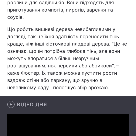
рослини для садівників. Вони підходять для
приготування компотів, пирогів, варення та
Лонгріди
соусів.
Відео з Youtube
Статті
Що робить вишневі дерева невибагливими у
догляді, так це їхня здатність переносити тінь
Інтерв'ю
Думки
краще, ніж інші кісточкові плодові дерева. "Це не
означає, що їм потрібна глибока тінь, але вони
Архів
Вакансії
можуть впоратися з більш незручним
розташуванням, ніж персики або абрикоси", –
Контакти
каже Фостер. Їх також можна пустити рости
вздовж стіни або паркану, що зручно в
Послуги
невеликому саду і полегшує збір врожаю.
ВІДЕО ДНЯ