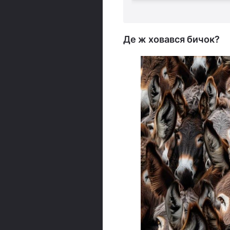
Де ж ховався бичок?