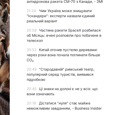
антидронова ракета CM-70 з Канади, - ЗМІ
21:24
Чим Україна може знищувати
"Іскандери": експерти назвали єдиний
реальний варіант
20:58
Частина ракети SpaceX розбилася
об Місяць: вчені розповіли про побачене в
телескоп
20:52
Китай оточив пустелю деревами:
через роки вона почала поглинати більше
CO₂
20:49
"Стародавній" римський театр,
популярний серед туристів, виявився
підробкою
20:45
Ці знаки на долоні є не у всіх: що
вони означають
20:18
Дістатися "нуля" стає майже
неможливим завданням, - Business Insider