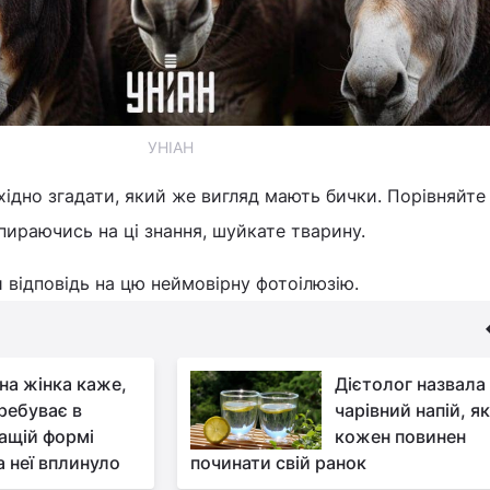
УНІАН
ідно згадати, який же вигляд мають бички. Порівняйте 
опираючись на ці знання, шуйкате тварину.
відповідь на цю неймовірну фотоілюзію.
чна жінка каже,
Дієтолог назвала
ребуває в
чарівний напій, я
ащій формі
кожен повинен
а неї вплинуло
починати свій ранок