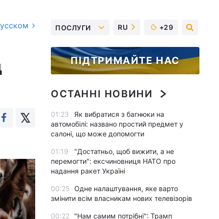
русском
RU
+29
ПОСЛУГИ
ПІДТРИМАЙТЕ НАС
д
ОСТАННІ НОВИНИ
01:23
Як вибратися з багнюки на
автомобілі: названо простий предмет у
салоні, що може допомогти
01:19
"Достатньо, щоб вижити, а не
перемогти": ексчиновниця НАТО про
надання ракет Україні
00:25
Одне налаштування, яке варто
змінити всім власникам нових телевізорів
00:22
"Нам самим потрібні": Трамп