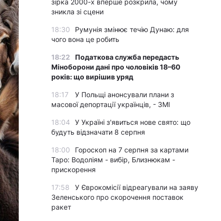
зірка 2000-х вперше розкрила, чому
зникла зі сцени
18:30
Румунія змінює течію Дунаю: для
чого вона це робить
18:22
Податкова служба передасть
Міноборони дані про чоловіків 18–60
років: що вирішив уряд
18:17
У Польщі анонсували плани з
масової депортації українців, - ЗМІ
18:04
У Україні з'явиться нове свято: що
будуть відзначати 8 серпня
18:00
Гороскоп на 7 серпня за картами
Таро: Водоліям - вибір, Близнюкам -
прискорення
17:58
У Єврокомісії відреагували на заяву
Зеленського про скорочення поставок
ракет