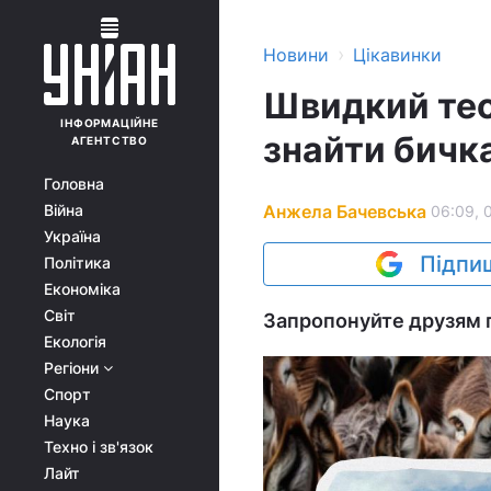
›
Новини
Цікавинки
Швидкий тест
ІНФОРМАЦІЙНЕ
знайти бичка
АГЕНТСТВО
Головна
Анжела Бачевська
Війна
06:09, 
Україна
Підпиш
Політика
Економіка
Світ
Запропонуйте друзям 
Екологія
Регіони
Спорт
Наука
Техно і зв'язок
Лайт