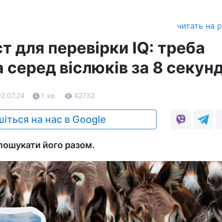
читать на 
 для перевірки IQ: треба
 серед віслюків за 8 секун
02.07.24
1 хв.
42732
іться на нас в Google
пошукати його разом.