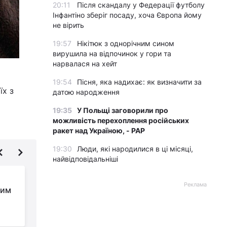
20:11
Після скандалу у Федерації футболу
Інфантіно зберіг посаду, хоча Європа йому
не вірить
19:57
Нікітюк з однорічним сином
вирушила на відпочинок у гори та
нарвалася на хейт
19:54
Пісня, яка надихає: як визначити за
їх з
датою народження
19:35
У Польщі заговорили про
можливість перехоплення російських
ракет над Україною, - PAP
19:30
Люди, які народилися в ці місяці,
найвідповідальніші
Як зварити ніжну та
Реклама
ким
соковиту кукурудзу:
сімейний рецепт із
секретним інгредієнтом
с