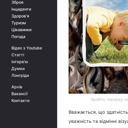
Зброя
Інциденти
Здоров'я
Туризм
Цікавинки
Погода
Відео з Youtube
Статті
Інтерв'ю
Думки
Лонгріди
Архів
Вакансії
Зробіть перерву н
Контакти
Вважається, що здатніст
уважність та відмінні візу