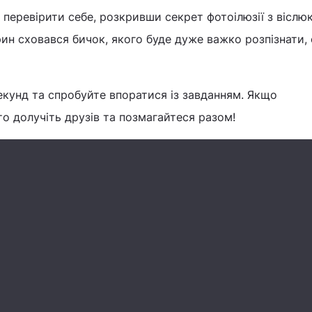
перевірити себе, розкривши секрет фотоілюзії з віслю
ин сховався бичок, якого буде дуже важко розпізнати, 
екунд та спробуйте впоратися із завданням. Якщо
то долучіть друзів та позмагайтеся разом!