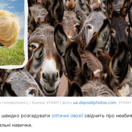
а головоломку / Колаж УНІАН / фото
ua.depositphotos.com
, УНІАН
ь швидко розгадувати
оптичні ілюзії
свідчить про неаби
альні навички.