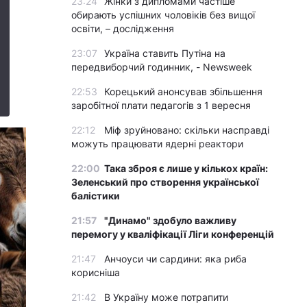
23:24
Жінки з дипломами частіше
обирають успішних чоловіків без вищої
освіти, – дослідження
23:07
Україна ставить Путіна на
передвиборчий годинник, - Newsweek
22:53
Корецький анонсував збільшення
заробітної плати педагогів з 1 вересня
22:12
Міф зруйновано: скільки насправді
можуть працювати ядерні реактори
22:00
Така зброя є лише у кількох країн:
Зеленський про створення української
балістики
21:57
"Динамо" здобуло важливу
перемогу у кваліфікації Ліги конференцій
21:47
Анчоуси чи сардини: яка риба
корисніша
21:42
В Україну може потрапити