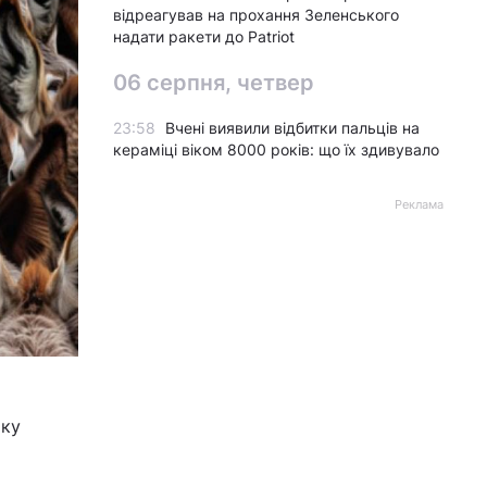
відреагував на прохання Зеленського
надати ракети до Patriot
06 серпня, четвер
23:58
Вчені виявили відбитки пальців на
кераміці віком 8000 років: що їх здивувало
Реклама
яку