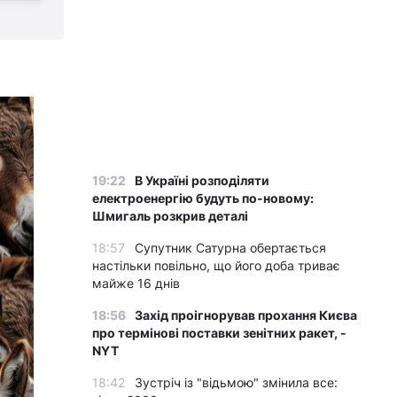
19:22
В Україні розподіляти
електроенергію будуть по-новому:
Шмигаль розкрив деталі
18:57
Супутник Сатурна обертається
настільки повільно, що його доба триває
майже 16 днів
18:56
Захід проігнорував прохання Києва
про термінові поставки зенітних ракет, -
NYT
18:42
Зустріч із "відьмою" змінила все: