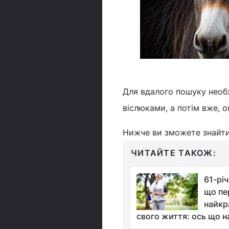
Для вдалого пошуку необх
віслюками, а потім вже, 
Нижче ви зможете знайти 
ЧИТАЙТЕ ТАКОЖ:
Як зварити ніжну та
61-рі
соковиту кукурудзу:
що пе
сімейний рецепт із
найкр
інгредієнтом
свого життя: ось що н