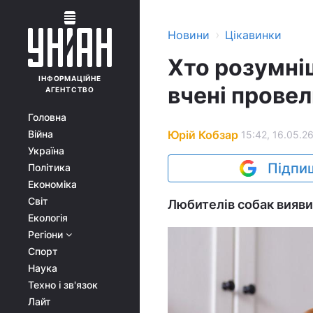
›
Новини
Цікавинки
Хто розумні
ІНФОРМАЦІЙНЕ
вчені провел
АГЕНТСТВО
Головна
Юрій Кобзар
Війна
15:42, 16.05.2
Україна
Підпиш
Політика
Економіка
Світ
Любителів собак вияви
Екологія
Регіони
Спорт
Наука
Техно і зв'язок
Лайт