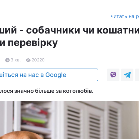
читать на 
ший - собачники чи кошатни
и перевірку
6
3 хв.
20220
іться на нас в Google
лося значно більше за котолюбів.