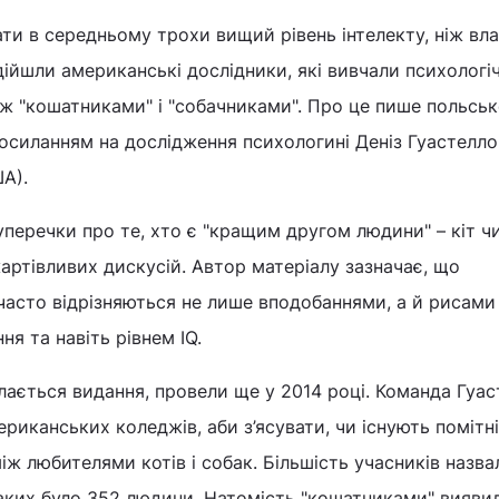
и в середньому трохи вищий рівень інтелекту, ніж вл
дійшли американські дослідники, які вивчали психологіч
між "кошатниками" і "собачниками". Про це пише польськ
посиланням на дослідження психологині Деніз Гуастелло
А).
суперечки про те, хто є "кращим другом людини" – кіт ч
артівливих дискусій. Автор матеріалу зазначає, що
часто відрізняються не лише вподобаннями, а й рисами
я та навіть рівнем IQ.
лається видання, провели ще у 2014 році. Команда Гуа
риканських коледжів, аби з’ясувати, чи існують помітні
між любителями котів і собак. Більшість учасників назва
аких було 352 людини. Натомість "кошатниками" вияви