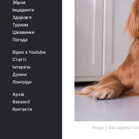
Зброя
Інциденти
Здоров'я
Туризм
Цікавинки
Погода
Відео з Youtube
Статті
Інтерв'ю
Думки
Лонгріди
Архів
Вакансії
Контакти
Якщо у вас вдома і со