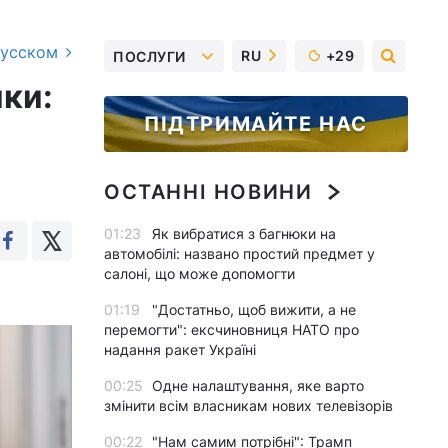
русском
RU
+29
ПОСЛУГИ
ки:
ПІДТРИМАЙТЕ НАС
ОСТАННІ НОВИНИ
01:23
Як вибратися з багнюки на
автомобілі: названо простий предмет у
салоні, що може допомогти
01:19
"Достатньо, щоб вижити, а не
перемогти": ексчиновниця НАТО про
надання ракет Україні
00:25
Одне налаштування, яке варто
змінити всім власникам нових телевізорів
00:22
"Нам самим потрібні": Трамп