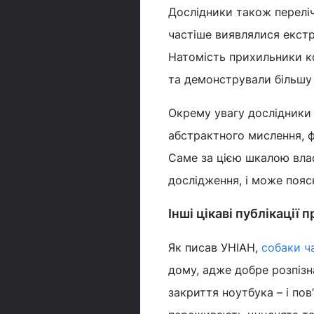
Дослідники також переліч
частіше виявлялися екстр
Натомість прихильники ко
та демонстрували більшу 
Окрему увагу дослідники 
абстрактного мислення, ф
Саме за цією шкалою влас
дослідження, і може пояс
Інші цікаві публікації
Як писав УНІАН,
собаки ч
дому, адже добре розпізн
закриття ноутбука – і по