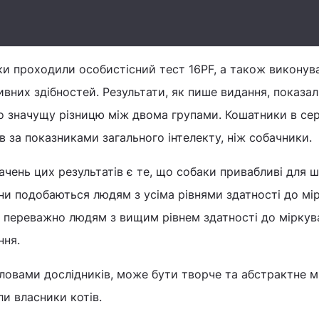
ки проходили особистісний тест 16PF, а також виконув
ивних здібностей. Результати, як пише видання, показа
но значущу різницю між двома групами. Кошатники в с
в за показниками загального інтелекту, ніж собачники.
чень цих результатів є те, що собаки привабливі для 
они подобаються людям з усіма рівнями здатності до мі
 переважно людям з вищим рівнем здатності до міркува
ння.
ловами дослідників, може бути творче та абстрактне м
и власники котів.