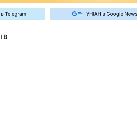
 в Telegram
УНІАН в Google New
ІВ