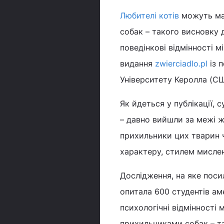
Любителі котів
можуть мат
собак – такого висновку 
поведінкові відмінності 
видання
zwierciadlo.pl
із 
Університету Керолла (СШ
Як йдеться у публікації, 
– давно вийшли за межі ж
прихильники цих тварин 
характеру, стилем мисленн
Дослідження, на яке поси
опитала 600 студентів аме
психологічні відмінності 
прихильниками собак – т