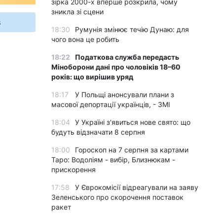
зірка 2000-х вперше розкрила, чому
зникла зі сцени
s
18:30
Румунія змінює течію Дунаю: для
чого вона це робить
18:22
Податкова служба передасть
Міноборони дані про чоловіків 18–60
років: що вирішив уряд
18:17
У Польщі анонсували плани з
масової депортації українців, - ЗМІ
18:04
У Україні з'явиться нове свято: що
будуть відзначати 8 серпня
18:00
Гороскоп на 7 серпня за картами
Таро: Водоліям - вибір, Близнюкам -
прискорення
17:58
У Єврокомісії відреагували на заяву
Зеленського про скорочення поставок
ракет