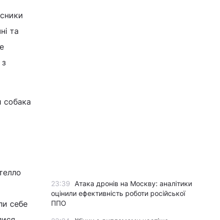
асники
ні та
е
 з
и собака
стелло
23:39
Атака дронів на Москву: аналітики
оцінили ефективність роботи російської
ли себе
ППО
лися