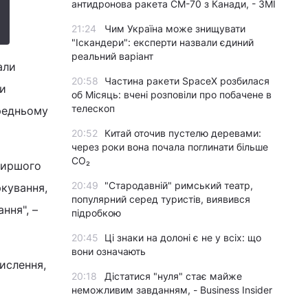
антидронова ракета CM-70 з Канади, - ЗМІ
21:24
Чим Україна може знищувати
"Іскандери": експерти назвали єдиний
реальний варіант
али
20:58
Частина ракети SpaceX розбилася
ли
об Місяць: вчені розповіли про побачене в
телескоп
ередньому
20:52
Китай оточив пустелю деревами:
через роки вона почала поглинати більше
CO₂
ширшого
20:49
"Стародавній" римський театр,
ркування,
популярний серед туристів, виявився
ння", –
підробкою
20:45
Ці знаки на долоні є не у всіх: що
вони означають
ислення,
20:18
Дістатися "нуля" стає майже
неможливим завданням, - Business Insider