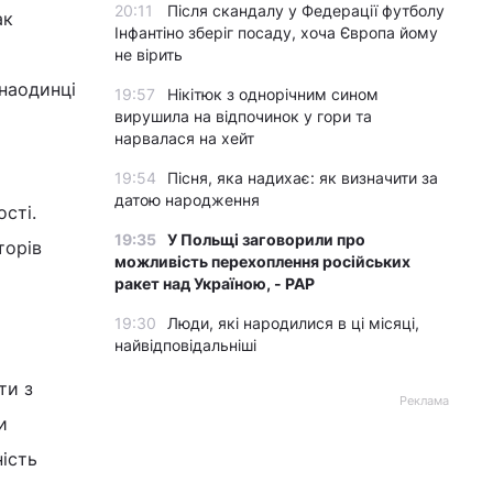
20:11
Після скандалу у Федерації футболу
ак
Інфантіно зберіг посаду, хоча Європа йому
не вірить
наодинці
19:57
Нікітюк з однорічним сином
вирушила на відпочинок у гори та
нарвалася на хейт
19:54
Пісня, яка надихає: як визначити за
датою народження
сті.
19:35
У Польщі заговорили про
торів
можливість перехоплення російських
ракет над Україною, - PAP
19:30
Люди, які народилися в ці місяці,
найвідповідальніші
ти з
Реклама
и
ність