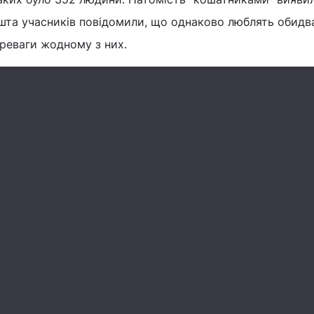
ешта учасників повідомили, що однаково люблять обидв
реваги жодному з них.