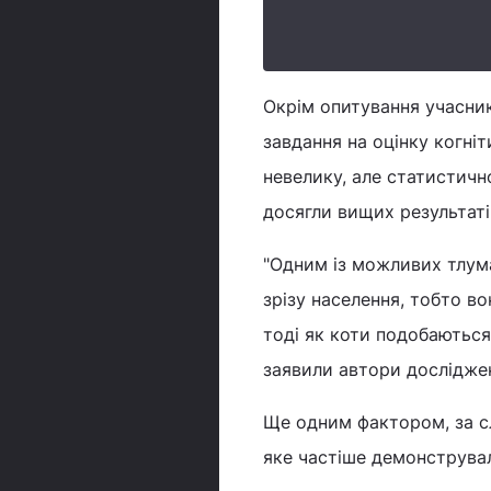
Окрім опитування учасни
завдання на оцінку когніт
невелику, але статистич
досягли вищих результаті
"Одним із можливих тлума
зрізу населення, тобто в
тоді як коти подобаються
заявили автори дослідже
Ще одним фактором, за с
яке частіше демонструвал