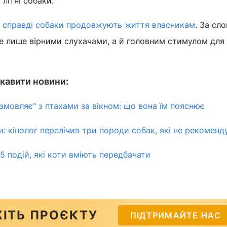
літні собаки.
 справді собаки продовжують життя власникам
. За сл
не лише вірними слухачами, а й головним стимулом для
кавити новини:
змовляє" з птахами за вікном: що вона їм пояснює
и: кінолог перелічив три породи собак, які не рекоменд
5 подій, які коти вміють передбачати
ІТЬ ПРОЄКТУ
ПІДТРИМАЙТЕ НАС