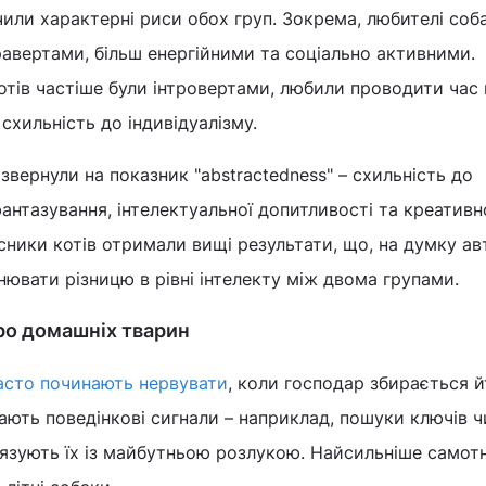
или характерні риси обох груп. Зокрема, любителі соб
авертами, більш енергійними та соціально активними.
тів частіше були інтровертами, любили проводити час 
схильність до індивідуалізму.
звернули на показник "abstractedness" – схильність до
антазування, інтелектуальної допитливості та креативно
ники котів отримали вищі результати, що, на думку ав
нювати різницю в рівні інтелекту між двома групами.
 про домашніх тварин
асто починають нервувати
, коли господар збирається й
ають поведінкові сигнали – наприклад, пошуки ключів ч
в’язують їх із майбутньою розлукою. Найсильніше самот