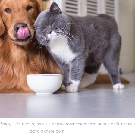
бака, і кіт, певно, вам не варто комплексувати через свій інтелек
фото pxhere.com