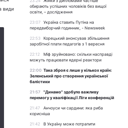
23:24
Жінки з дипломами частіше
обирають успішних чоловіків без вищої
а види
освіти, – дослідження
23:07
Україна ставить Путіна на
передвиборчий годинник, - Newsweek
22:53
Корецький анонсував збільшення
заробітної плати педагогів з 1 вересня
22:12
Міф зруйновано: скільки насправді
можуть працювати ядерні реактори
22:00
Така зброя є лише у кількох країн:
Зеленський про створення української
балістики
21:57
"Динамо" здобуло важливу
перемогу у кваліфікації Ліги конференцій
21:47
Анчоуси чи сардини: яка риба
корисніша
21:42
В Україну може потрапити