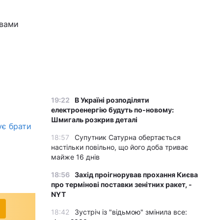
овами
19:22
В Україні розподіляти
електроенергію будуть по-новому:
Шмигаль розкрив деталі
ує брати
18:57
Супутник Сатурна обертається
настільки повільно, що його доба триває
майже 16 днів
18:56
Захід проігнорував прохання Києва
про термінові поставки зенітних ракет, -
NYT
18:42
Зустріч із "відьмою" змінила все: