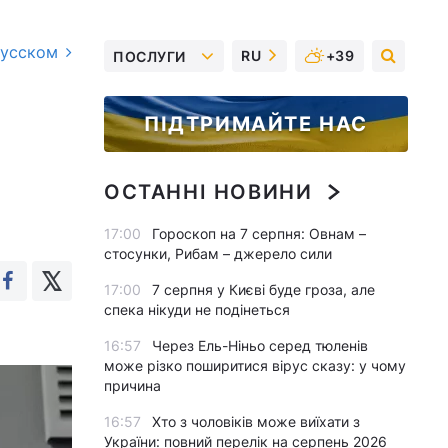
русском
RU
+39
ПОСЛУГИ
ПІДТРИМАЙТЕ НАС
ОСТАННІ НОВИНИ
17:00
Гороскоп на 7 серпня: Овнам –
стосунки, Рибам – джерело сили
17:00
7 серпня у Києві буде гроза, але
спека нікуди не подінеться
16:57
Через Ель-Ніньо серед тюленів
може різко поширитися вірус сказу: у чому
причина
16:57
Хто з чоловіків може виїхати з
України: повний перелік на серпень 2026