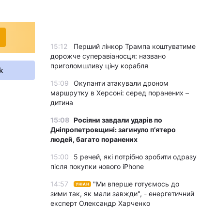
15:12
Перший лінкор Трампа коштуватиме
дорожче суперавіаносця: названо
приголомшливу ціну корабля
k
15:09
Окупанти атакували дроном
маршрутку в Херсоні: серед поранених –
дитина
15:08
Росіяни завдали ударів по
Дніпропетровщині: загинуло пʼятеро
людей, багато поранених
15:00
5 речей, які потрібно зробити одразу
після покупки нового iPhone
14:57
"Ми вперше готуємось до
УНІАН
зими так, як мали завжди", - енергетичний
експерт Олександр Харченко