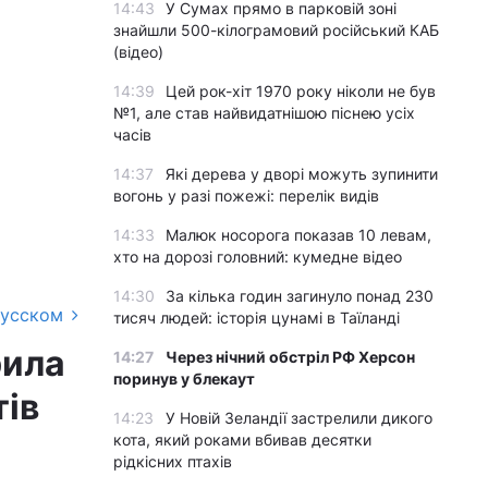
14:43
У Сумах прямо в парковій зоні
знайшли 500-кілограмовий російський КАБ
(відео)
14:39
Цей рок-хіт 1970 року ніколи не був
№1, але став найвидатнішою піснею усіх
часів
14:37
Які дерева у дворі можуть зупинити
вогонь у разі пожежі: перелік видів
14:33
Малюк носорога показав 10 левам,
хто на дорозі головний: кумедне відео
14:30
За кілька годин загинуло понад 230
русском
тисяч людей: історія цунамі в Таїланді
рила
14:27
Через нічний обстріл РФ Херсон
поринув у блекаут
тів
14:23
У Новій Зеландії застрелили дикого
кота, який роками вбивав десятки
рідкісних птахів