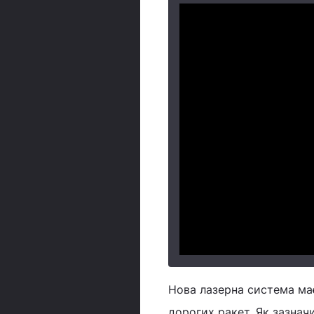
Нова лазерна система має
дорогих ракет. Як зазначи