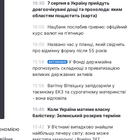
16:30
7 серпня в Україну прийдуть
довгоочікувані дощі та прохолода: яким
областям пощастить (карта)
16:00
Нацбанк послабив гривню: офіційний
курс валют на п’ятницю
16:00
Названо час у планці, який свідчить
про відмінну форму після 55 років
15:58
У Фонді держмайна
АКТУАЛЬНО
прогнозують складнощі з приватизацією
великих державних активів
15:56
Вагітну Вітвіцьку запідозрили у
таємному ЕКЗ та сурогатному материнстві
- вона відповіла
15:45
Коли Україна матиме власну
балістику: Зеленський розкрив терміни
15:42
У Вʼєтнамі випадково знайшли
кономією
найбільшу печеру світу: вона може
війни
вмістити хмарочос і Boeing 747