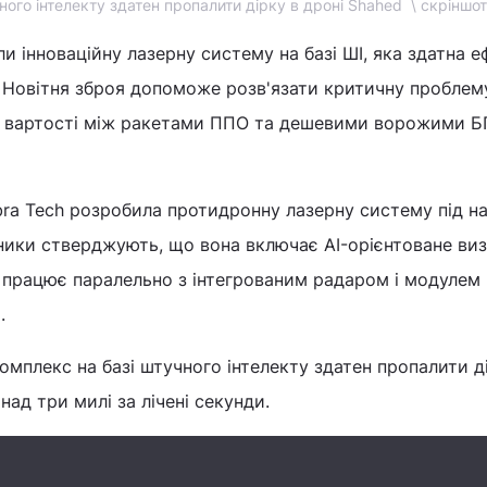
ого інтелекту здатен пропалити дірку в дроні Shahed \ скріншот
и інноваційну лазерну систему на базі ШІ, яка здатна 
. Новітня зброя допоможе розв'язати критичну проблем
у вартості між ракетами ППО та дешевими ворожими Б
bra Tech розробила протидронну лазерну систему під н
обники стверджують, що вона включає AI-орієнтоване ви
е працює паралельно з інтегрованим радаром і модулем
.
омплекс на базі штучного інтелекту здатен пропалити д
над три милі за лічені секунди.