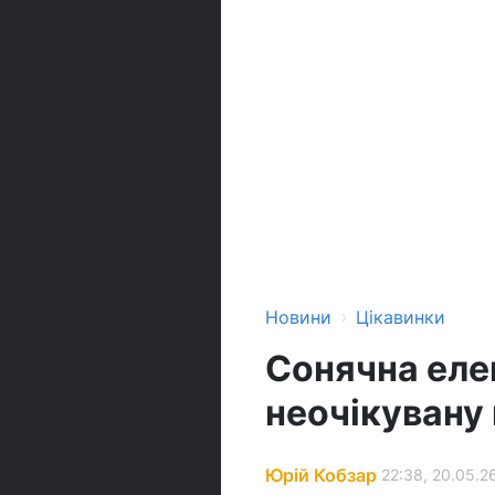
›
Новини
Цікавинки
Сонячна еле
неочікувану 
Юрій Кобзар
22:38, 20.05.2