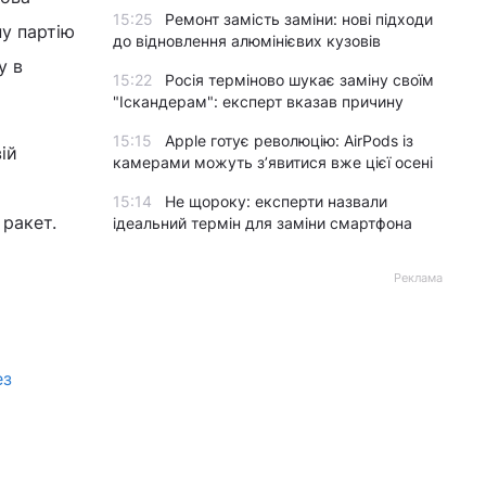
15:25
Ремонт замість заміни: нові підходи
у партію
до відновлення алюмінієвих кузовів
у в
15:22
Росія терміново шукає заміну своїм
"Іскандерам": експерт вказав причину
15:15
Apple готує революцію: AirPods із
ій
камерами можуть з’явитися вже цієї осені
15:14
Не щороку: експерти назвали
 ракет.
ідеальний термін для заміни смартфона
Реклама
ез