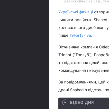
Цей комплекс на базі штучн
Українські фахівці
створил
нищити російські Shahed
колосального дисбаланс
пише
19FortyFive.
Вітчизняна компанія Cele
Trident ("Тризуб"). Розр
та відстеження цілей, як
командування і керування
За повідомленнями, цей к
дроні Shahed з відстані по
ВІДЕО ДНЯ