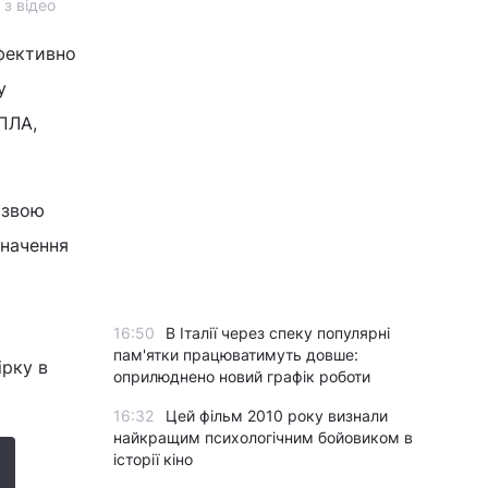
 з відео
ефективно
у
ПЛА,
азвою
значення
16:50
В Італії через спеку популярні
пам'ятки працюватимуть довше:
ірку в
оприлюднено новий графік роботи
16:32
Цей фільм 2010 року визнали
найкращим психологічним бойовиком в
історії кіно