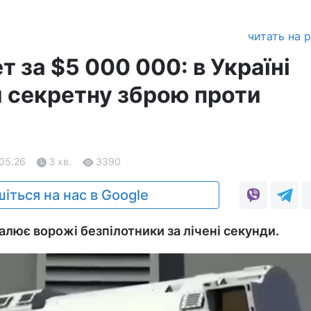
читать на 
т за $5 000 000: в Україні
 секретну зброю проти
.05.26
3 хв.
3390
іться на нас в Google
алює ворожі безпілотники за лічені секунди.