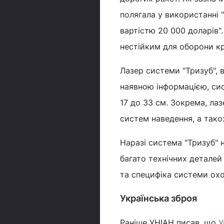
полягала у використанні 
вартістю 20 000 доларів"
нестійким для оборони кр
Лазер системи "Тризуб", 
наявною інформацією, сис
17 до 33 см. Зокрема, ла
систем наведення, а тако
Наразі система "Тризуб" 
багато технічних деталей
та специфіка системи ох
Українська зброя
Раніше УНІАН писав, що
У