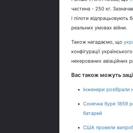
частина - 250 кг. Зазнач
і пілоти відпрацьовують 
реальних умовах війни.
Також нагадаємо, що
укр
конфігурації українськог
некерованих авіаційних р
Вас також можуть заці
Інженери розібрали 
Сонячна буря 1859 р
батарей
США провели випробу