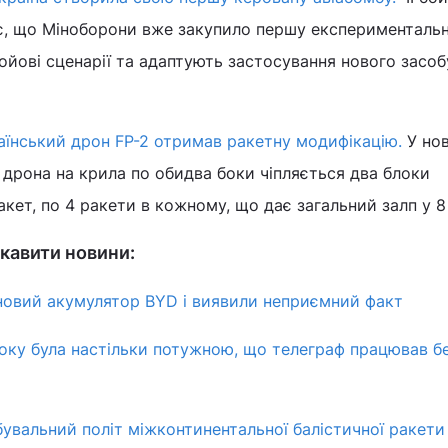
ає, що Міноборони вже закупило першу експериментальн
бойові сценарії та адаптують застосування нового засоб
аїнський дрон FP-2 отримав ракетну модифікацію.
У нов
о дрона на крила по обидва боки чіпляється два блоки
акет, по 4 ракети в кожному, що дає загальний залп у 8
кавити новини:
новий акумулятор BYD і виявили неприємний факт
оку була настільки потужною, що телеграф працював б
вальний політ міжконтинентальної балістичної ракети