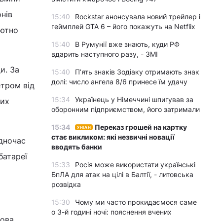
нів
15:40
Rockstar анонсувала новий трейлер і
геймплей GTA 6 – його покажуть на Netflix
лютно
15:40
В Румунії вже знають, куди РФ
вдарить наступного разу, - ЗМІ
и. За
15:40
П’ять знаків Зодіаку отримають знак
долі: число ангела 8/6 принесе їм удачу
етром від
15:34
Українець у Німеччині шпигував за
них
оборонним підприємством, його затримали
15:34
Переказ грошей на картку
УНІАН
стає викликом: які незвичні новації
одночас
вводять банки
батареї
15:33
Росія може використати українські
БпЛА для атак на цілі в Балтії, - литовська
розвідка
15:30
Чому ми часто прокидаємося саме
о 3-й годині ночі: пояснення вчених
йова