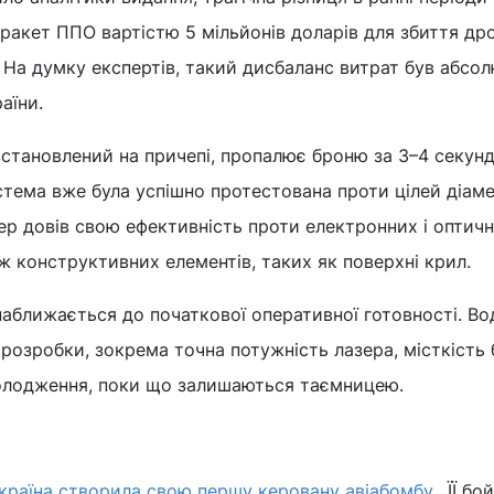
"ракет ППО вартістю 5 мільйонів доларів для збиття дро
. На думку експертів, такий дисбаланс витрат був абсо
аїни.
встановлений на причепі, пропалює броню за 3–4 секунд
тема вже була успішно протестована проти цілей діам
зер довів свою ефективність проти електронних і оптич
ж конструктивних елементів, таких як поверхні крил.
наближається до початкової оперативної готовності. В
 розробки, зокрема точна потужність лазера, місткість 
олодження, поки що залишаються таємницею.
країна створила свою першу керовану авіабомбу.
ЇЇ бо