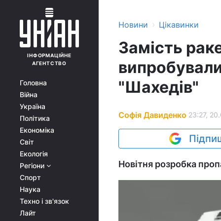
›
Новини
Цікавинки
Замість раке
ІНФОРМАЦІЙНЕ
випробували
АГЕНТСТВО
"Шахедів"
Головна
Війна
Україна
Софія Давиденко
23:27, 20
Політика
Економіка
Підпиш
Світ
Екологія
Новітня розробка проп
Регіони
Спорт
Наука
Техно і зв'язок
Лайт