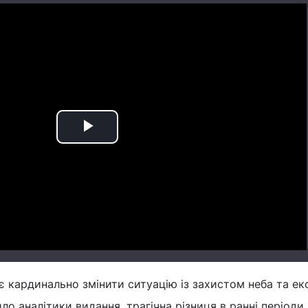
Play
Video
 кардинально змінити ситуацію із захистом неба та е
ло аналітики видання, трагічна різниця в ранні періоди 