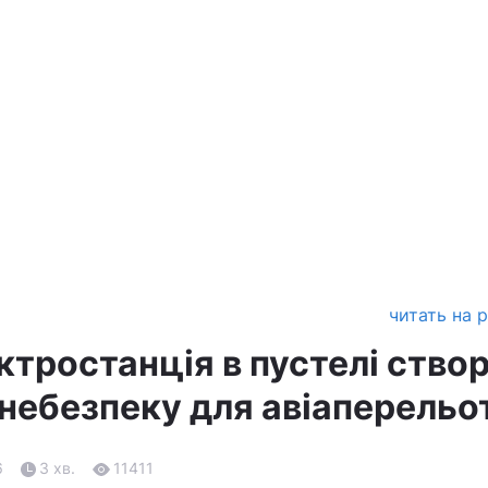
читать на 
ктростанція в пустелі ство
небезпеку для авіаперельо
6
3 хв.
11411