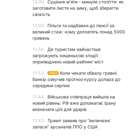
12:00
Сушіння м'яти - минуле століття: як
заготовити листя на зиму, щоб зберегти
свіжість
12:00
Пільги та надбавки до пенсії за
великий стаж: кому доплатять понад 5000
гривень
11:59
Де туристам найчастіше
загрожують кишенькові злодії:
оприлюднено новий рейтинг міст
11:53
Коли чекати обвалу гривні:
УНІАН
банкір озвучив прогноз курсу долара до
середини серпня
11:44
Військова співпраця вийшла на
новий рівень: РФ вже допомагає Ірану
визначати цілі для ударів
11:43
Трамп заявив про "величезні
запаси" арсеналів ППО у США