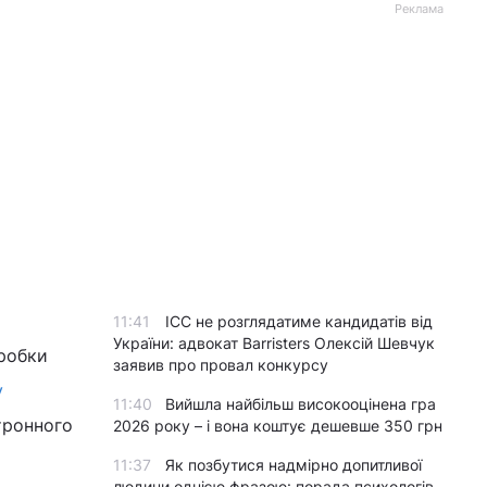
Реклама
11:41
ICC не розглядатиме кандидатів від
України: адвокат Barristers Олексій Шевчук
зробки
заявив про провал конкурсу
у
11:40
Вийшла найбільш високооцінена гра
тронного
2026 року – і вона коштує дешевше 350 грн
11:37
Як позбутися надмірно допитливої
людини однією фразою: порада психологів