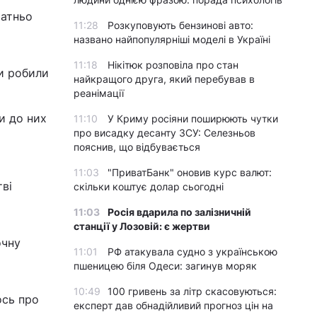
татньо
11:28
Розкуповують бензинові авто:
названо найпопулярніші моделі в Україні
11:18
Нікітюк розповіла про стан
ки робили
найкращого друга, який перебував в
реанімації
чи до них
11:10
У Криму росіяни поширюють чутки
про висадку десанту ЗСУ: Селезньов
пояснив, що відбувається
11:03
"ПриватБанк" оновив курс валют:
ві
скільки коштує долар сьогодні
11:03
Росія вдарила по залізничній
станції у Лозовій: є жертви
очну
11:01
РФ атакувала судно з українською
пшеницею біля Одеси: загинув моряк
10:49
100 гривень за літр скасовуються:
ось про
експерт дав обнадійливий прогноз цін на