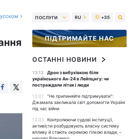
русском
RU
+35
ПОСЛУГИ
ПІДТРИМАЙТЕ НАС
вання
ОСТАННІ НОВИНИ
13:13
Дрон з вибухівкою біля
українського Ан-24 в Лейпцигу: чи
постраждали літак і люди
13:07
"Не припиняйте підтримувати":
Джамала закликала світ допомогти Україні
під час війни
13:03
Контролюючи судові інституції,
активісти розбудовують власну систему
впливу й стають окремою гілкою влади, –
нардеп Власенко