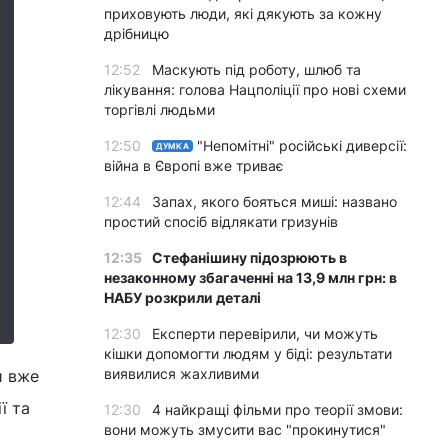
приховують люди, які дякують за кожну
дрібницю
12:52
Маскують під роботу, шлюб та
лікування: голова Нацполіції про нові схеми
торгівлі людьми
12:50
"Непомітні" російські диверсії:
ДУМКА
війна в Європі вже триває
12:44
Запах, якого бояться миші: названо
простий спосіб відлякати гризунів
12:35
Стефанішину підозрюють в
незаконному збагаченні на 13,9 млн грн: в
НАБУ розкрили деталі
12:30
Експерти перевірили, чи можуть
кішки допомогти людям у біді: результати
виявилися жахливими
и вже
ї та
12:30
4 найкращі фільми про теорії змови:
вони можуть змусити вас "прокинутися"