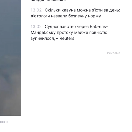
13:02
Скільки кавуна можна з’їсти за день:
дієтологи назвали безпечну норму
13:02
Судноплавство через Баб-ель-
Мандебську протоку майже повністю
зупинилося, – Reuters
Реклама
ншот