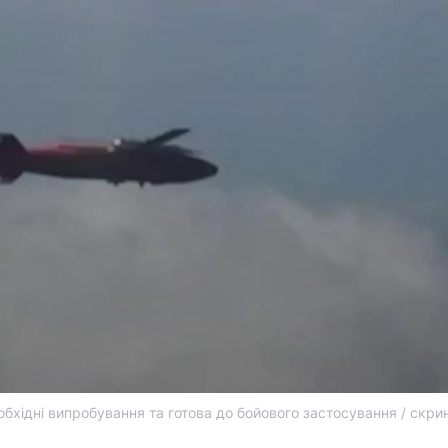
хідні випробування та готова до бойового застосування / скри