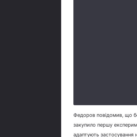
Федоров повідомив, що б
закупило першу експериме
адаптують застосування н