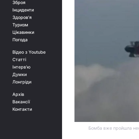
Зброя
Інциденти
Здоров'я
Туризм
Цікавинки
Погода
Відео з Youtube
Статті
Інтерв'ю
Думки
Лонгріди
Архів
Вакансії
Контакти
Бомба вже пройшла необ