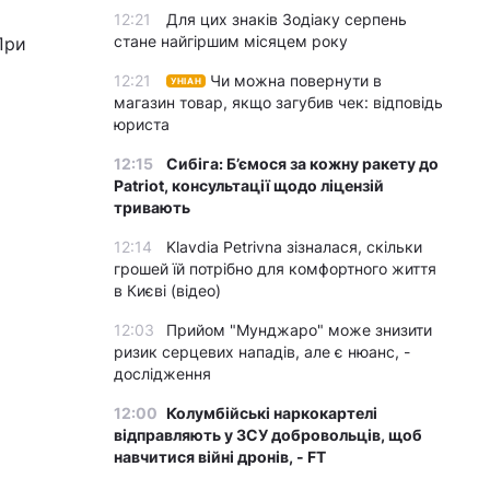
12:21
Для цих знаків Зодіаку серпень
стане найгіршим місяцем року
При
12:21
Чи можна повернути в
УНІАН
магазин товар, якщо загубив чек: відповідь
юриста
12:15
Сибіга: Б’ємося за кожну ракету до
Patriot, консультації щодо ліцензій
тривають
12:14
Klavdia Petrivna зізналася, скільки
грошей їй потрібно для комфортного життя
в Києві (відео)
12:03
Прийом "Мунджаро" може знизити
ризик серцевих нападів, але є нюанс, -
дослідження
12:00
Колумбійські наркокартелі
відправляють у ЗСУ добровольців, щоб
навчитися війні дронів, - FT