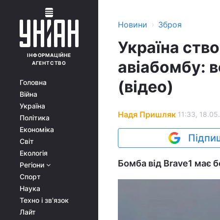
›
Новини
Зброя
Україна ств
ІНФОРМАЦІЙНЕ
авіабомбу: в
АГЕНТСТВО
(відео)
Головна
Війна
Україна
Надя Пришляк
11:33, 18.05
Політика
Економіка
Підпиш
Світ
Екологія
Бомба від Brave1 має б
Регіони
Спорт
Наука
Техно і зв'язок
Лайт