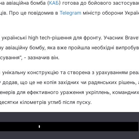
а авіаційна бомба (
КАБ
) готова до бойового застосуван
ців. Про це повідомив в
Telegram
міністр оборони Украї
країнські high tech-рішення для фронту. Учасник Brav
у авіаційну бомбу, яка вже пройшла необхідні випробув
ування", - зазначив він.
 унікальну конструкцію та створена з урахуванням реа
 додав, що це не копія західних чи радянських рішень, 
енерів для ефективного ураження укріплень, командних
десятки кілометрів углиб після пуску.
Play