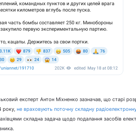
ськовий експерт Антон Міхненко зазначав, що старі ро
4 року,
не враховують поточну складну радіоелектронн
фахівцями складна задача щодо подалання засобів елек
вника.