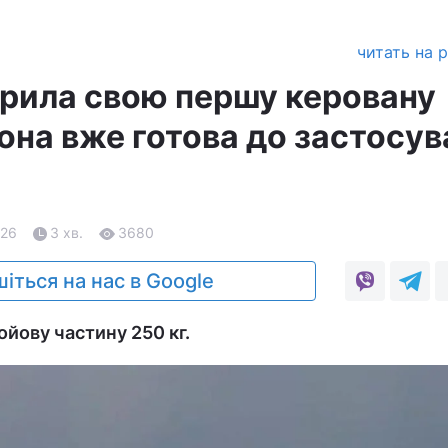
читать на 
орила свою першу керовану
она вже готова до застосу
.26
3 хв.
3680
іться на нас в Google
ойову частину 250 кг.