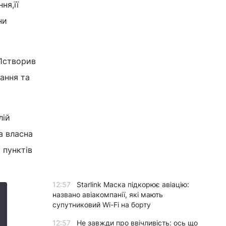
ня,її
ни
e1створив
ання та
лій
а власна
 пунктів
12:57
Starlink Маска підкорює авіацію:
названо авіакомпанії, які мають
супутниковий Wi-Fi на борту
12:57
Не завжди про ввічливість: ось що