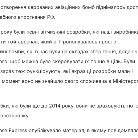
 створення керованих авіаційних бомб піднімалось дос
абного вторгнення РФ.
 року були певні вітчизняні розробки, які наші виробни
ти той арсенал, який є. Пропонувалось просто
йні бомби, які в нас були на складах зберігання, додаю
ого, щоб можна було скеровувати їх точно в ціль. Були
и зараз теж функціонують, які якраз ці розробки мали і
й момент воно не знайшло свого споживача в Міністерст
обки, які були ще до 2014 року, вони не враховують пот
 обстановку.
nse Express опублікувало матеріал, в якому повідомлял