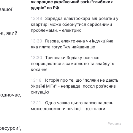
як працює український загін "глибоких
ударів" по РФ
вашої
13:48
Зарядка електрокара від розетки у
квартирі може обернутися серйозними
проблемами, - електрик
ок, який
13:30
Газова, електрична чи індукційна:
яка плита готує їжу найшвидше
13:30
Три знаки Зодіаку ось-ось
попрощаються з самотністю та знайдуть
кохання
13:18
Історія про те, що "поляки не дають
Україні МіГи" - неправда: посол роз’яснив
ситуацію
Водночас,
13:11
Одна чашка цього напою на день
може допомогти печінці, - дієтологи
Реклама
ресурси",