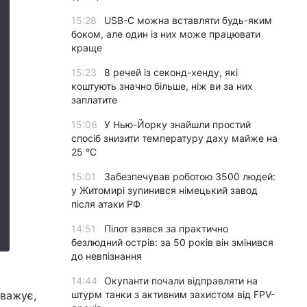
15:28
USB-C можна вставляти будь-яким
боком, але один із них може працювати
краще
15:23
8 речей із секонд-хенду, які
коштують значно більше, ніж ви за них
заплатите
15:06
У Нью-Йорку знайшли простий
спосіб знизити температуру даху майже на
25 °C
15:01
Забезпечував роботою 3500 людей:
у Житомирі зупинився німецький завод
після атаки РФ
14:51
Пілот взявся за практично
безлюдний острів: за 50 років він змінився
до невпізнання
14:44
Окупанти почали відправляти на
уважує,
штурм танки з активним захистом від FPV-