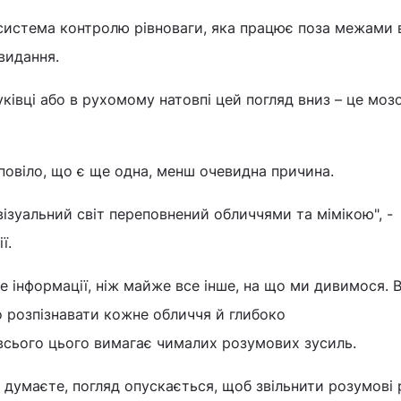
 система контролю рівноваги, яка працює поза межами 
 видання.
ківці або в рухомому натовпі цей погляд вниз – це моз
повіло, що є ще одна, менш очевидна причина.
візуальний світ переповнений обличчями та мімікою", -
ї.
ше інформації, ніж майже все інше, на що ми дивимося. 
 розпізнавати кожне обличчя й глибоко
всього цього вимагає чималих розумових зусиль.
 думаєте, погляд опускається, щоб звільнити розумові 