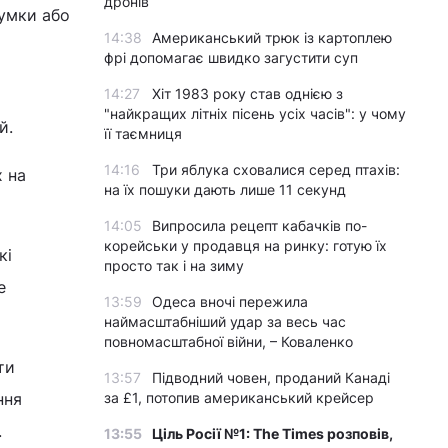
дронів
умки або
14:38
Американський трюк із картоплею
фрі допомагає швидко загустити суп
14:27
Хіт 1983 року став однією з
"найкращих літніх пісень усіх часів": у чому
й.
її таємниця
14:16
Три яблука сховалися серед птахів:
х на
на їх пошуки дають лише 11 секунд
14:05
Випросила рецепт кабачків по-
корейськи у продавця на ринку: готую їх
кі
просто так і на зиму
е
13:59
Одеса вночі пережила
наймасштабніший удар за весь час
повномасштабної війни, – Коваленко
ти
13:57
Підводний човен, проданий Канаді
ння
за £1, потопив американський крейсер
.
13:55
Ціль Росії №1: The Times розповів,