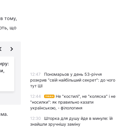
 в тому,
ють, що
иру:
Чим почистити
и,
праску в домашніх
12:47
Пономарьов у день 53-річчя
умовах: найкращі
розкрив "свій найбільший секрет": до чого
способи
е
тут ШІ
12:44
Не "костилі", не "коляска" і не
УНІАН
"носилки": як правильно казати
українською, - філологиня
има.
12:30
Шторка для душу йде в минуле: їй
знайшли зручнішу заміну