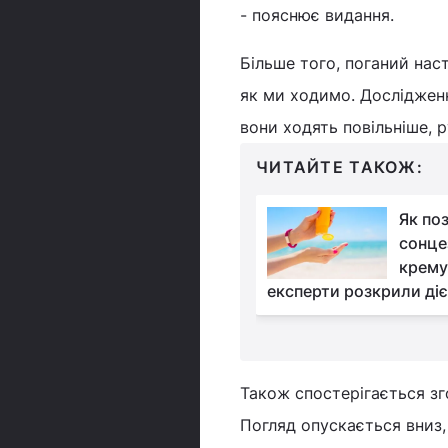
- пояснює видання.
Більше того, поганий наст
як ми ходимо. Досліджен
вони ходять повільніше, р
ЧИТАЙТЕ ТАКОЖ:
Чим почистити
Як по
праску в домашніх
сонце
умовах: найкращі
крему 
експерти розкрили діє
Також спостерігається зг
Погляд опускається вниз, 