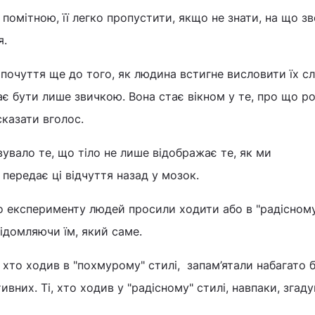
 помітною, її легко пропустити, якщо не знати, на що з
я.
почуття ще до того, як людина встигне висловити їх с
є бути лише звичкою. Вона стає вікном у те, про що ро
казати вголос.
вувало те, що тіло не лише відображає те, як ми
передає ці відчуття назад у мозок.
 експерименту людей просили ходити або в "радісному"
відомляючи їм, який саме.
, хто ходив в "похмурому" стилі, запам’ятали набагато 
тивних. Ті, хто ходив у "радісному" стилі, навпаки, згад