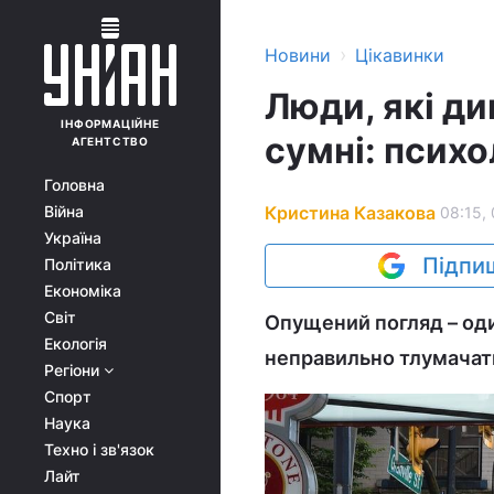
›
Новини
Цікавинки
Люди, які ди
ІНФОРМАЦІЙНЕ
сумні: псих
АГЕНТСТВО
Головна
Кристина Казакова
Війна
08:15, 
Україна
Підпиш
Політика
Економіка
Світ
Опущений погляд – один
Екологія
неправильно тлумачат
Регіони
Спорт
Наука
Техно і зв'язок
Лайт