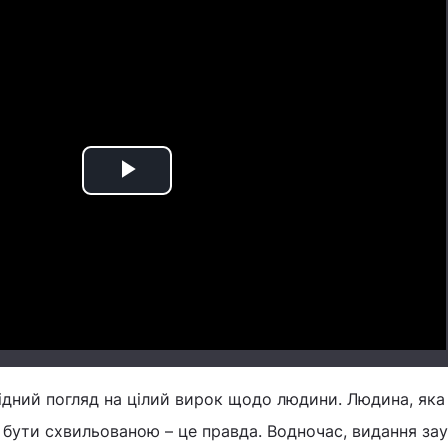
Play
Video
ний погляд на цілий вирок щодо людини. Людина, яка
бути схвильованою – це правда. Водночас, видання за