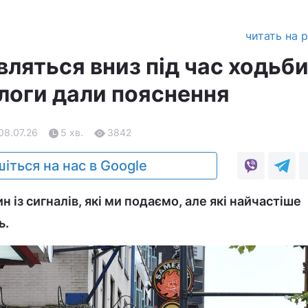
читать на 
вляться вниз під час ходьби
ологи дали пояснення
08.07.26
5 хв.
3842
іться на нас в Google
 із сигналів, які ми подаємо, але які найчастіше
ь.