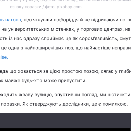
ознаку поразки / фото: pixabay.com
зь натовп
, підтягнувши підборіддя й не відриваючи погл
 на університетських містечках, у торгових центрах, н
ість із нас одразу сприймає це як сором’язливість, сму
 це одна з найпоширеніших поз, що найчастіше неправ
lse.
вда що ховається за цією простою позою, сягає у глиб
ніж майже будь-хто може припустити.
еходить жваву вулицю, опустивши погляд, ми інстинкти
 поразки. Як стверджують дослідники, це є помилкою.