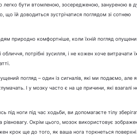
 легко бути втомленою, зосередженою, зануреною в д
о, що їй доводиться зустрічатися поглядом зі сотнею
дям природно комфортніше, коли їхній погляд опущени
 обличчя, потрібні зусилля, і не кожен хоче витрачати ї
атті.
щений погляд – один із сигналів, які ми подаємо, але я
умачать. І у мозку часто є на це причини, які взагалі н
ь під ноги під час ходьби, ви допомагаєте тілу зберіга
а рівновагу. Окрім цього, мозок використовує зображе
жен крок ще до того, як ваша нога торкнеться поверхні