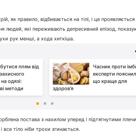
рій, як правило, відбивається на тілі, і це проявляється
ня людей, які переживають депресивний епізод, показу
ухи рук менші, а хода хиткіша.
збутися плям від
Часник проти імб
захисного
експерти пояснил
на одязі:
що краще для
ві методи
здоров’я
орблена постава з нахилом уперед і підтягнутими плеч
і все тіло ніби трохи згинається.