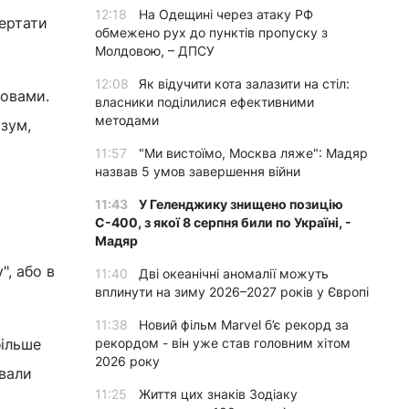
12:18
На Одещині через атаку РФ
вертати
обмежено рух до пунктів пропуску з
Молдовою, – ДПСУ
12:08
Як відучити кота залазити на стіл:
ловами.
власники поділилися ефективними
методами
зум,
11:57
"Ми вистоїмо, Москва ляже": Мадяр
назвав 5 умов завершення війни
11:43
У Геленджику знищено позицію
С-400, з якої 8 серпня били по Україні, -
Мадяр
, або в
11:40
Дві океанічні аномалії можуть
вплинути на зиму 2026–2027 років у Європі
11:38
Новий фільм Marvel б’є рекорд за
більше
рекордом - він уже став головним хітом
2026 року
ували
11:25
Життя цих знаків Зодіаку