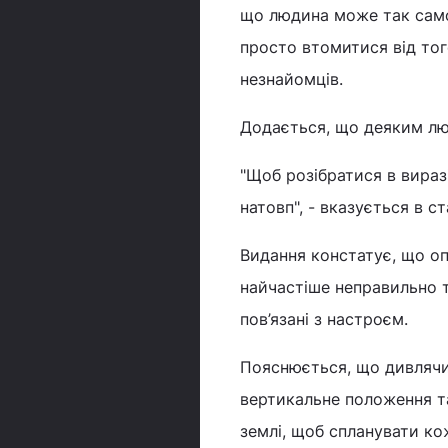
що людина може так само
просто втомитися від тог
незнайомців.
Додається, що деяким лю
"Щоб розібратися в виразі
натовп", - вказується в ст
Видання констатує, що опу
найчастіше неправильно тл
пов’язані з настроєм.
Пояснюється, що дивлячис
вертикальне положення т
землі, щоб спланувати ко