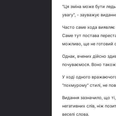
"Ця зміна може бути ледь
увагу", - зауважує виданн
Часто саме хода виявляє 
Саме тут постава переста
можливо, ще не готовий с
Однак, вчених дійсно зди
почуваємося. Воно також 
У ході одного вражаючого
"похмурому" стилі, не по
Видання зазначило, що ті
негативних слів, ніж пози
веселі слова.