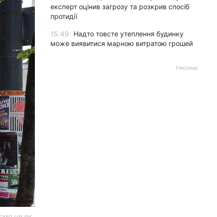
експерт оцінив загрозу та розкрив спосіб
протидії
15:49
Надто товсте утеплення будинку
може виявитися марною витратою грошей
Реклама
ємо це як