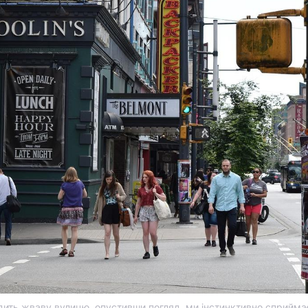
дить жваву вулицю, опустивши погляд, ми інстинктивно сприйма