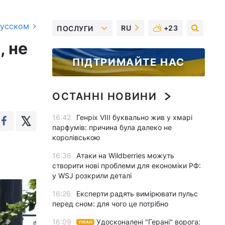
русском
RU
+23
ПОСЛУГИ
, не
ПІДТРИМАЙТЕ НАС
ОСТАННІ НОВИНИ
16:42
Генріх VIII буквально жив у хмарі
парфумів: причина була далеко не
королівською
16:36
Атаки на Wildberries можуть
створити нові проблеми для економіки РФ:
у WSJ розкрили деталі
16:26
Експерти радять вимірювати пульс
перед сном: для чого це потрібно
16:09
Удосконалені "Герані" ворога:
УНІАН