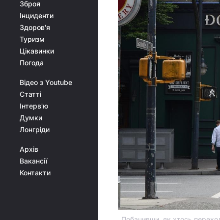
Зброя
Інциденти
Здоров'я
Туризм
Цікавинки
Погода
Відео з Youtube
Статті
Інтерв'ю
Думки
Лонгріди
Архів
Вакансії
Контакти
Побачивши, як хтось перехо