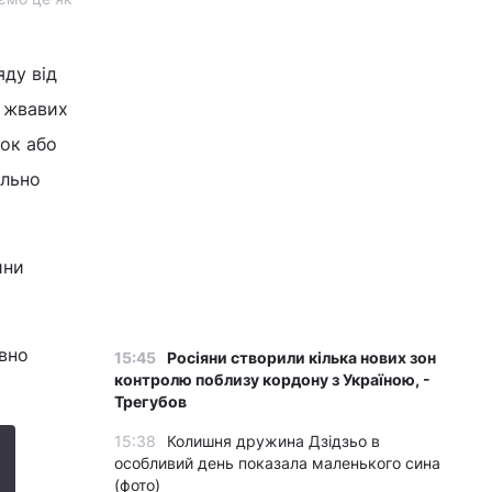
яду від
а жвавих
ток або
ильно
ини
вно
15:45
Росіяни створили кілька нових зон
контролю поблизу кордону з Україною, -
Трегубов
15:38
Колишня дружина Дзідзьо в
особливий день показала маленького сина
(фото)