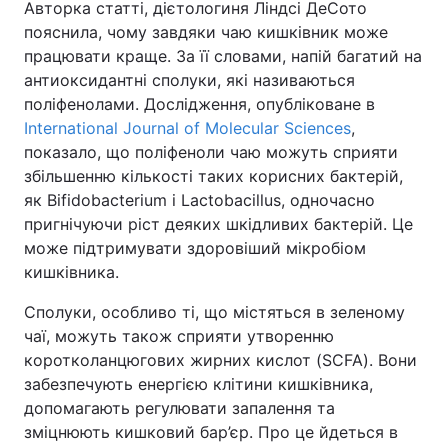
Авторка статті, дієтологиня Ліндсі ДеСото
пояснила, чому завдяки чаю кишківник може
працювати краще. За її словами, напій багатий на
антиоксидантні сполуки, які називаються
поліфенолами. Дослідження, опубліковане в
International Journal of Molecular Sciences
,
показало, що поліфеноли чаю можуть сприяти
збільшенню кількості таких корисних бактерій,
як Bifidobacterium і Lactobacillus, одночасно
пригнічуючи ріст деяких шкідливих бактерій. Це
може підтримувати здоровіший мікробіом
кишківника.
Сполуки, особливо ті, що містяться в зеленому
чаї, можуть також сприяти утворенню
коротколанцюгових жирних кислот (SCFA). Вони
забезпечують енергією клітини кишківника,
допомагають регулювати запалення та
зміцнюють кишковий бар’єр. Про це йдеться в