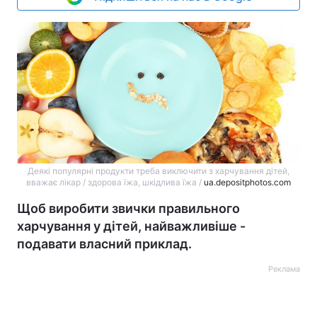
Деякі популярні продукти треба виключити з харчування дітей,
вважає лікар / здорова їжа, шкідлива їжа /
ua.depositphotos.com
Щоб виробити звички правильного
харчування у дітей, найважливіше -
подавати власний приклад.
Реклама