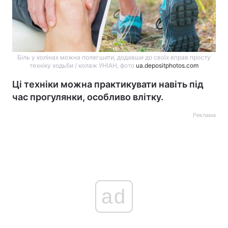
Біль у колінах можна полегшити, додавши до своїх вправ просту
техніку ходьби / колаж УНІАН, фото
ua.depositphotos.com
Ці техніки можна практикувати навіть під
час прогулянки, особливо влітку.
Реклама
ad