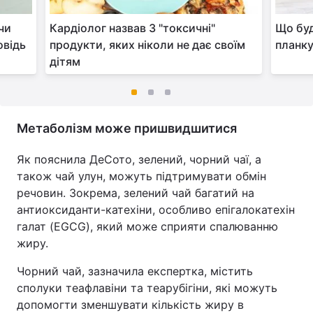
 чи
Кардіолог назвав 3 "токсичні"
Що буд
овідь
продукти, яких ніколи не дає своїм
планку
дітям
Метаболізм може пришвидшитися
Як пояснила ДеСото, зелений, чорний чаї, а
також чай улун, можуть підтримувати обмін
речовин. Зокрема, зелений чай багатий на
антиоксиданти-катехіни, особливо епігалокатехін
галат (EGCG), який може сприяти спалюванню
жиру.
Чорний чай, зазначила експертка, містить
сполуки теафлавіни та теарубігіни, які можуть
допомогти зменшувати кількість жиру в