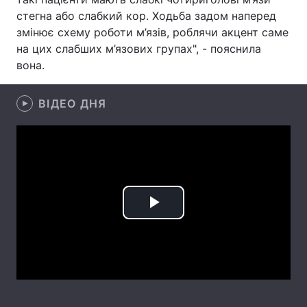
стегна або слабкий кор. Ходьба задом наперед
Лонгріди
змінює схему роботи м’язів, роблячи акцент саме
на цих слабших м’язових групах", - пояснила
вона.
Відео з Youtube
Статті
Інтерв'ю
Думки
ВІДЕО ДНЯ
Архів
Вакансії
Контакти
Послуги
Play
Video