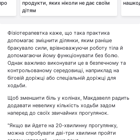
про
продукти, яких ніколи не дає своїм
нашкод
дітям
Фізіотерапевтка каже, що така практика
допомагає зміцнити ділянки, яким раніше
бракувало сили, врівноважуючи роботу тіла й
допомагаючи йому функціонувати без болю.
Однак важливо виконувати це в безпечному та
контрольованому середовищі, наприклад на
біговій доріжці або спеціальній доріжці для
ходьби.
Щоб зменшити біль у колінах, Макдавелл радить
додавати невелику кількість ходьби задом
наперед до своїх звичайних прогулянок.
"Якщо ви йдете на 20-хвилинну прогулянку,
можна спробувати дві-три хвилини пройти