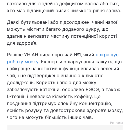
важливо для людей із дефіцитом заліза або тих,
хто має підвищений ризик низького рівня заліза.
Деякі бутильовані або підсолоджені чайні напої
можуть містити багато доданого цукру, що
здатне нівелювати частину потенційної користі
для здоров’я.
Раніше УНІАН писав про чай №1, який
покращує
роботу мозку
. Експерти з харчування кажуть, що
найкраще на когнітивні функції впливає зелений
чай, і це підтверджено значною кількістю
досліджень. Користь напою для мозку
забезпечують катехіни, особливо EGCG, а також
L-теанін і невелика кількість кофеїну. Це
поєднання підтримує спокійну концентрацію,
ясність розуму та довгострокове здоров’я мозку,
чого не можуть більшість інших чаїв.
Реклама