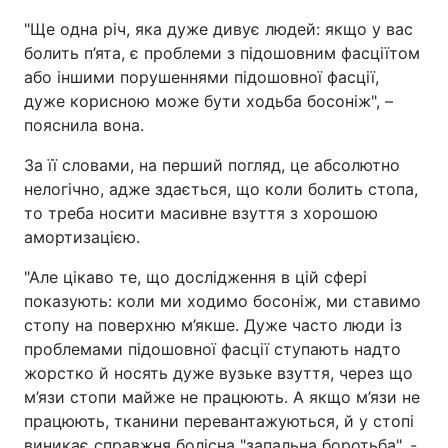
"Ще одна річ, яка дуже дивує людей: якщо у вас
болить п’ята, є проблеми з підошовним фасціїтом
або іншими порушеннями підошовної фасції,
дуже корисною може бути ходьба босоніж", –
пояснила вона.
За її словами, на перший погляд, це абсолютно
нелогічно, адже здається, що коли болить стопа,
то треба носити масивне взуття з хорошою
амортизацією.
"Але цікаво те, що дослідження в цій сфері
показують: коли ми ходимо босоніж, ми ставимо
стопу на поверхню м’якше. Дуже часто люди із
проблемами підошовної фасції ступають надто
жорстко й носять дуже вузьке взуття, через що
м’язи стопи майже не працюють. А якщо м’язи не
працюють, тканини перевантажуються, й у стопі
виникає справжня болісна "запальна боротьба", -