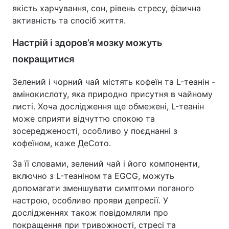
якість харчування, сон, рівень стресу, фізична
активність та спосіб життя.
Настрій і здоров’я мозку можуть
покращитися
Зелений і чорний чай містять кофеїн та L-теанін -
амінокислоту, яка природно присутня в чайному
листі. Хоча дослідження ще обмежені, L-теанін
може сприяти відчуттю спокою та
зосередженості, особливо у поєднанні з
кофеїном, каже ДеСото.
За її словами, зелений чай і його компоненти,
включно з L-теаніном та EGCG, можуть
допомагати зменшувати симптоми поганого
настрою, особливо прояви депресії. У
дослідженнях також повідомляли про
покращення при тривожності, стресі та