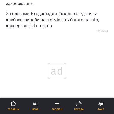
захворювань.
За словами Бходжраджа, бекон, хот-доги та
ковбасні вироби часто містять багато натрію,
консервантів і нітратів.
Реклама
ad
RU
МОВА
ГОЛОВНА
РОЗДІЛИ
ПОГОДА
ЛАЙТ
"Як кардіолога мене лякає те, що ці сполуки