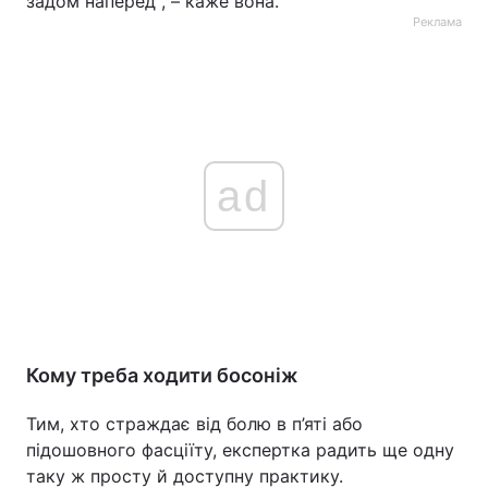
задом наперед", – каже вона.
Реклама
ad
Кому треба ходити босоніж
Тим, хто страждає від болю в п’яті або
підошовного фасціїту, експертка радить ще одну
таку ж просту й доступну практику.