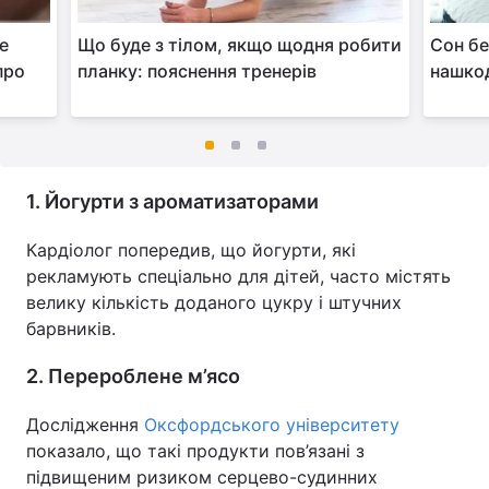
ще
Що буде з тілом, якщо щодня робити
Сон бе
про
планку: пояснення тренерів
нашкод
1. Йогурти з ароматизаторами
Кардіолог попередив, що йогурти, які
рекламують спеціально для дітей, часто містять
велику кількість доданого цукру і штучних
барвників.
2. Перероблене м’ясо
Дослідження
Оксфордського університету
показало, що такі продукти пов’язані з
підвищеним ризиком серцево-судинних