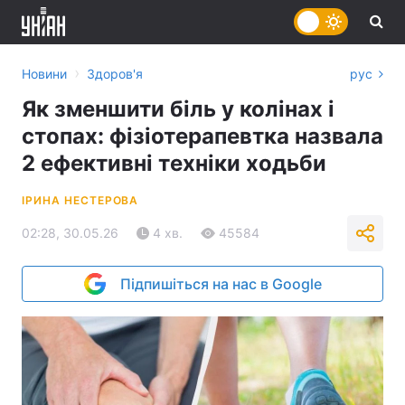
›
Новини
Здоров'я
рус
Як зменшити біль у колінах і
стопах: фізіотерапевтка назвала
2 ефективні техніки ходьби
ІРИНА НЕСТЕРОВА
02:28, 30.05.26
4 хв.
45584
Підпишіться на нас в Google