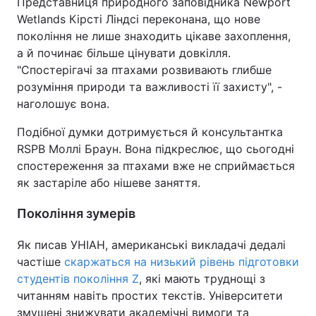
Представниця природного заповідника Newport
Wetlands Кірсті Ліндсі переконана, що нове
покоління не лише знаходить цікаве захоплення,
а й починає більше цінувати довкілля.
"Спостерігачі за птахами розвивають глибше
розуміння природи та важливості її захисту", -
наголошує вона.
Подібної думки дотримується й консультантка
RSPB Моллі Браун. Вона підкреслює, що сьогодні
спостереження за птахами вже не сприймається
як застаріле або нішеве заняття.
Покоління зумерів
Як писав УНІАН, американські викладачі дедалі
частіше
скаржаться на низький рівень підготовки
студентів покоління Z
, які мають труднощі з
читанням навіть простих текстів. Університети
змушені знижувати академічні вимоги та