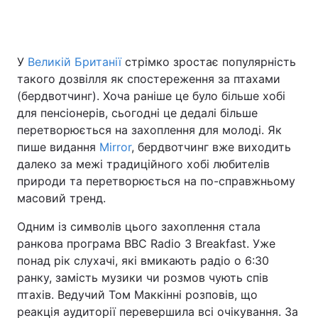
У
Великій Британії
стрімко зростає популярність
такого дозвілля як спостереження за птахами
(бердвотчинг). Хоча раніше це було більше хобі
для пенсіонерів, сьогодні це дедалі більше
перетворюється на захоплення для молоді. Як
пише видання
Mirror
, бердвотчинг вже виходить
далеко за межі традиційного хобі любителів
природи та перетворюється на по-справжньому
масовий тренд.
Одним із символів цього захоплення стала
ранкова програма BBC Radio 3 Breakfast. Уже
понад рік слухачі, які вмикають радіо о 6:30
ранку, замість музики чи розмов чують спів
птахів. Ведучий Том Маккінні розповів, що
реакція аудиторії перевершила всі очікування. За