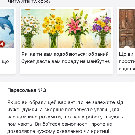
ЧИТАЙТЕ ТАКОЖ:
Які квіти вам подобаються: обраний
Що ви 
, що
букет дасть вам пораду на майбутнє
прости
відпов
Парасолька №3
Якщо ви обрали цей варіант, то не залежите від
чужої думки, а скоріше потребуєте уваги. Для
вас важливо розуміти, що вашу роботу цінують і
помічають. Ви боїтеся самотності, проте не
дозволяєте чужому схваленню чи критиці