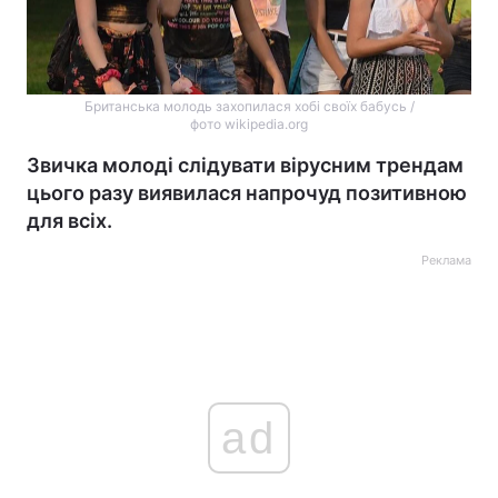
Британська молодь захопилася хобі своїх бабусь /
фото wikipedia.org
Звичка молоді слідувати вірусним трендам
цього разу виявилася напрочуд позитивною
для всіх.
Реклама
ad