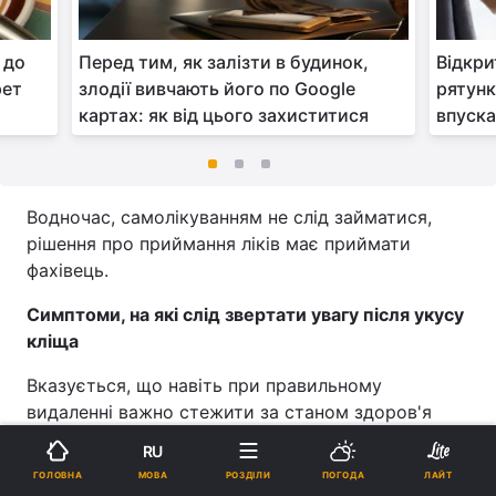
 до
Перед тим, як залізти в будинок,
Відкри
рет
злодії вивчають його по Google
рятунк
картах: як від цього захиститися
впуска
Водночас, самолікуванням не слід займатися,
рішення про приймання ліків має приймати
фахівець.
Симптоми, на які слід звертати увагу після укусу
кліща
Вказується, що навіть при правильному
видаленні важно стежити за станом здоров'я
протягом кількох наступних тижнів.
RU
МОВА
ГОЛОВНА
РОЗДІЛИ
ПОГОДА
ЛАЙТ
Краще звернутися за порадою до лікаря, якщо