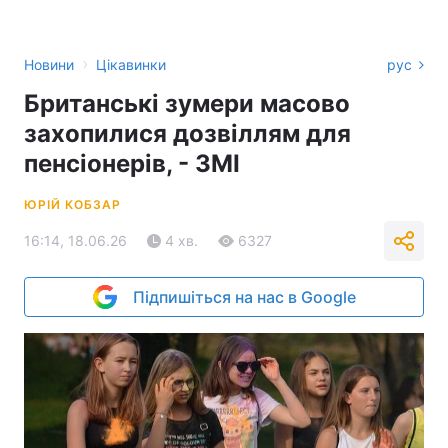
›
Новини
Цікавинки
рус
Британські зумери масово
захопилися дозвіллям для
пенсіонерів, - ЗМІ
ЮРІЙ КОБЗАР
16:14, 18.06.26
4 хв.
6327
Підпишіться на нас в Google