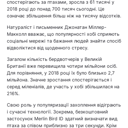
спостерігають за птахами, зросла з 61 тисячі у
2018 році до понад 700 тисяч сьогодні. Це
означає збільшення більш ніж на тисячу відсотків.
Натураліст і письменник Джонатан Міллер-
Макколл вважає, що популярності хобі сприяють
соціальні мережі та бажання людей знайти спосіб
відволіктися від щоденного стресу.
Загалом кількість бердвотчерів у Великій
Британії вже перевищила чотири мільйони осіб.
Для порівняння, у 2018 році їх було близько 2,7
мільйона. Значне зростання спостерігається і
серед міленіалів, де участь у хобі збільшилася на
216%.
Свою роль у популяризації захоплення відіграють
і сучасні технології. Зокрема, безкоштовний
застосунок Merlin Bird ID здатний визначати вид
птаха за співом приблизно за три секунди. Крім