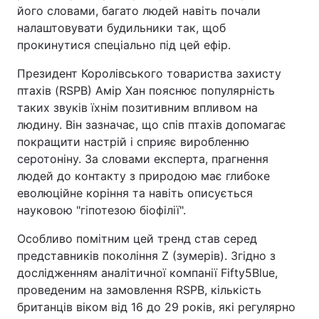
його словами, багато людей навіть почали
налаштовувати будильники так, щоб
прокинутися спеціально під цей ефір.
Президент Королівського товариства захисту
птахів (RSPB) Амір Хан пояснює популярність
таких звуків їхнім позитивним впливом на
людину. Він зазначає, що спів птахів допомагає
покращити настрій і сприяє виробленню
серотоніну. За словами експерта, прагнення
людей до контакту з природою має глибоке
еволюційне коріння та навіть описується
науковою "гіпотезою біофілії".
Особливо помітним цей тренд став серед
представників покоління Z (зумерів). Згідно з
дослідженням аналітичної компанії Fifty5Blue,
проведеним на замовлення RSPB, кількість
британців віком від 16 до 29 років, які регулярно