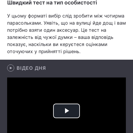
Швидкий тест на тип особистості
Лонгріди
У цьому форматі вибір слід зробити між чотирма
парасольками. Уявіть, що на вулиці йде дощ і вам
Відео з Youtube
Статті
потрібно взяти один аксесуар. Це тест на
залежність від чужої думки – ваша відповідь
Інтерв'ю
Думки
показує, наскільки ви керуєтеся оцінками
оточуючих у прийнятті рішень.
Архів
Вакансії
Контакти
ВІДЕО ДНЯ
Послуги
Play
Video