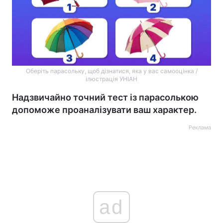
Оберіть парасольку, щоб дізнатися, яка у вас самооцінка /
ілюстрація УНІАН
Надзвичайно точний тест із парасолькою
допоможе проаналізувати ваш характер.
Реклама
ad