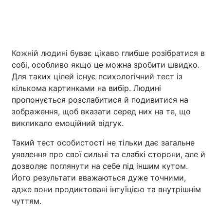
Головна
Війна
Кожній людині буває цікаво глибше розібратися в
Україна
Політика
собі, особливо якщо це можна зробити швидко.
Для таких цілей існує психологічний тест із
Економіка
Світ
кількома картинками на вибір. Людині
пропонується розслабитися й подивитися на
Спорт
Наука
зображення, щоб вказати серед них на те, що
викликало емоційний відгук.
Техно і зв'язок
Лайт
Такий тест особистості не тільки дає загальне
Зброя
Інциденти
уявлення про свої сильні та слабкі сторони, але й
дозволяє поглянути на себе під іншим кутом.
Здоров'я
Туризм
Його результати вважаються дуже точними,
адже вони продиктовані інтуїцією та внутрішнім
Цікавинки
Погода
чуттям.
Екологія
Регіони