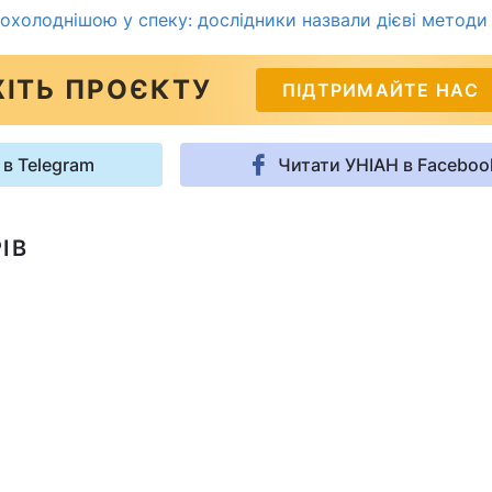
охолоднішою у спеку: дослідники назвали дієві методи
ІТЬ ПРОЄКТУ
ПІДТРИМАЙТЕ НАС
 в Telegram
Читати УНІАН в Faceboo
ІВ