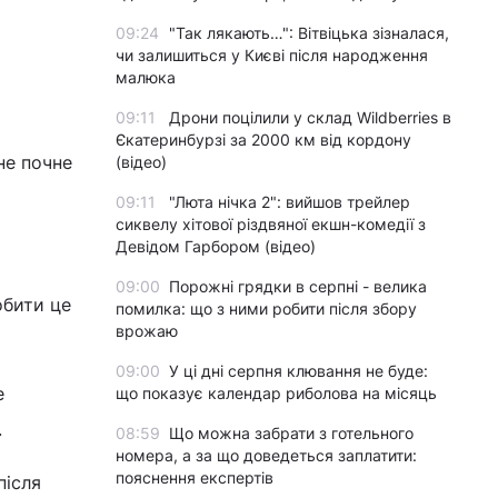
09:24
"Так лякають…": Вітвіцька зізналася,
чи залишиться у Києві після народження
малюка
09:11
Дрони поцілили у склад Wildberries в
Єкатеринбурзі за 2000 км від кордону
не почне
(відео)
09:11
"Люта нічка 2": вийшов трейлер
сиквелу хітової різдвяної екшн-комедії з
Девідом Гарбором (відео)
09:00
Порожні грядки в серпні - велика
обити це
помилка: що з ними робити після збору
врожаю
09:00
У ці дні серпня клювання не буде:
е
що показує календар риболова на місяць
.
08:59
Що можна забрати з готельного
номера, а за що доведеться заплатити:
пояснення експертів
після