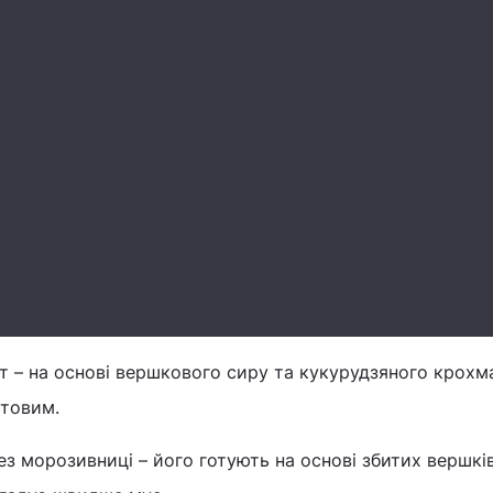
т – на основі вершкового сиру та кукурудзяного крохма
итовим.
з морозивниці – його готують на основі збитих вершкі