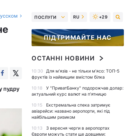
русском
RU
+29
ПОСЛУГИ
не
ПІДТРИМАЙТЕ НАС
ОСТАННІ НОВИНИ
10:30
Для м’язів - не тільки м’ясо: ТОП-5
фруктів із найвищим вмістом білка
10:18
У "ПриватБанку" подорожчав долар:
у пудру
актуальний курс валют на п’ятницю
10:15
Екстремальна спека затримує
авіарейси: названо аеропорти, які під
найбільшим ризиком
10:13
З вересня черги в аеропортах
Європи можуть стати ще довшими: