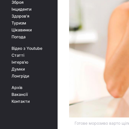
Зброя
Інциденти
Здоров'я
Туризм
Цікавинки
Погода
Відео з Youtube
Статті
Інтерв'ю
Думки
Лонгріди
Архів
Вакансії
Контакти
Готове морозиво варто щіл