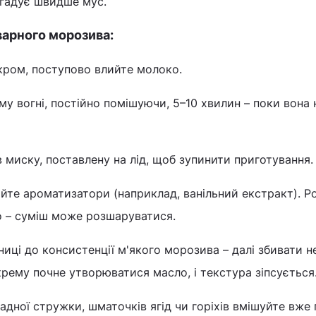
агадує швидше мус.
варного морозива:
кром, поступово влийте молоко.
му вогні, постійно помішуючи, 5–10 хвилин – поки вона 
в миску, поставлену на лід, щоб зупинити приготування.
йте ароматизатори (наприклад, ванільний екстракт). Р
то – суміш може розшаруватися.
иці до консистенції м'якого морозива – далі збивати н
 крему почне утворюватися масло, і текстура зіпсується
дної стружки, шматочків ягід чи горіхів вмішуйте вже 