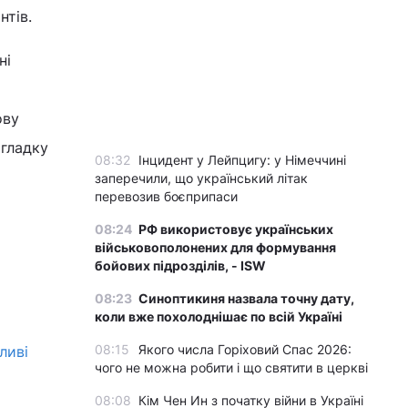
нтів.
ні
ову
 гладку
08:32
Інцидент у Лейпцигу: у Німеччині
заперечили, що український літак
перевозив боєприпаси
08:24
РФ використовує українських
військовополонених для формування
бойових підрозділів, - ISW
08:23
Синоптикиня назвала точну дату,
коли вже похолоднішає по всій Україні
08:15
Якого числа Горіховий Спас 2026:
ливі
чого не можна робити і що святити в церкві
08:08
Кім Чен Ин з початку війни в Україні