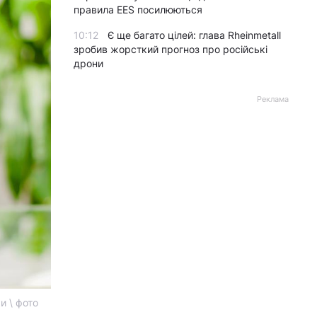
правила EES посилюються
10:12
Є ще багато цілей: глава Rheinmetall
зробив жорсткий прогноз про російські
дрони
Реклама
и \ фото