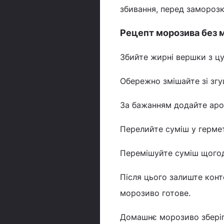
збивання, перед замороз
Рецепт морозива без 
Збийте жирні вершки з цу
Обережно змішайте зі зг
За бажанням додайте аро
Перелийте суміш у гермет
Перемішуйте суміш щогод
Після цього залиште конте
морозиво готове.
Домашнє морозиво зберіга