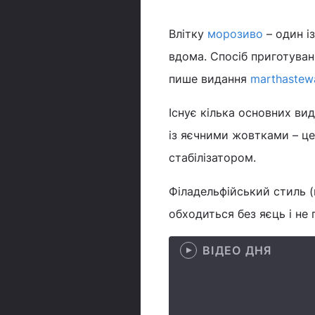
Влітку
морозиво
– один і
вдома. Спосіб приготуван
пише видання
marthastew
Існує кілька основних ви
із яєчними жовтками – це
стабілізатором.
Філадельфійський стиль 
обходиться без яєць і не 
ВІДЕО ДНЯ