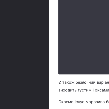
Є також безяєчний варіан
виходить густим і оксам
Окремо існує морозиво бе