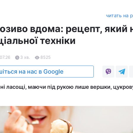
читать на 
озиво вдома: рецепт, який 
іальної техніки
.07.26
3 хв.
8525
іться на нас в Google
ні ласощі, маючи під рукою лише вершки, цукров