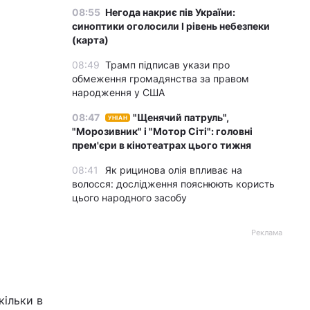
08:55
Негода накриє пів України:
синоптики оголосили І рівень небезпеки
(карта)
08:49
Трамп підписав укази про
обмеження громадянства за правом
народження у США
08:47
"Щенячий патруль",
УНІАН
"Морозивник" і "Мотор Сіті": головні
прем'єри в кінотеатрах цього тижня
08:41
Як рицинова олія впливає на
волосся: дослідження пояснюють користь
цього народного засобу
Реклама
кільки в