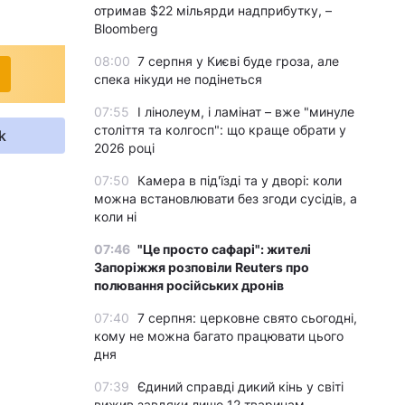
отримав $22 мільярди надприбутку, –
Bloomberg
08:00
7 серпня у Києві буде гроза, але
спека нікуди не подінеться
07:55
І лінолеум, і ламінат – вже "минуле
століття та колгосп": що краще обрати у
k
2026 році
07:50
Камера в під'їзді та у дворі: коли
можна встановлювати без згоди сусідів, а
коли ні
07:46
"Це просто сафарі": жителі
Запоріжжя розповіли Reuters про
полювання російських дронів
07:40
7 серпня: церковне свято сьогодні,
кому не можна багато працювати цього
дня
07:39
Єдиний справді дикий кінь у світі
вижив завдяки лише 12 тваринам