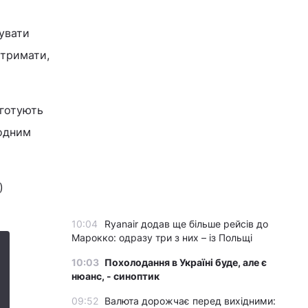
тувати
отримати,
 готують
родним
)
10:04
Ryanair додав ще більше рейсів до
Марокко: одразу три з них – із Польщі
10:03
Похолодання в Україні буде, але є
нюанс, - синоптик
09:52
Валюта дорожчає перед вихідними: