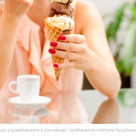
ьно утрамбовувати в контейнері, прибираючи повітряні бульбашк