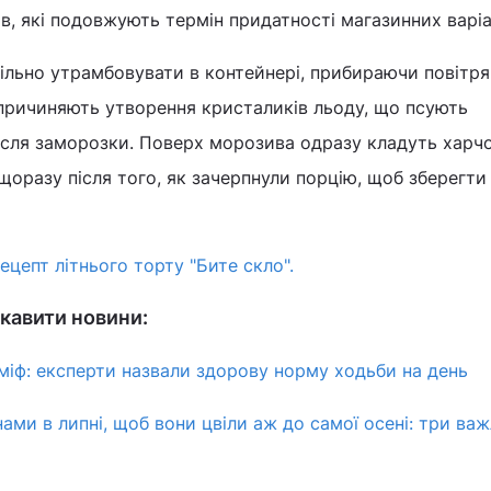
ів, які подовжують термін придатності магазинних варіа
ільно утрамбовувати в контейнері, прибираючи повітря
спричиняють утворення кристаликів льоду, що псують
ісля заморозки. Поверх морозива одразу кладуть харч
 щоразу після того, як зачерпнули порцію, щоб зберегти
ецепт літнього торту "Бите скло".
кавити новини:
 міф: експерти назвали здорову норму ходьби на день
ми в липні, щоб вони цвіли аж до самої осені: три важ