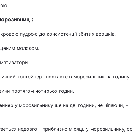
кою.
морозивниці:
кровою пудрою до консистенції збитих вершків.
ущеним молоком.
матизатори.
ичний контейнер і поставте в морозильник на годину.
ини протягом чотирьох годин.
йнер у морозильнику ще на дві години, не чіпаючи, – і
ється недовго – приблизно місяць у морозильнику, ос