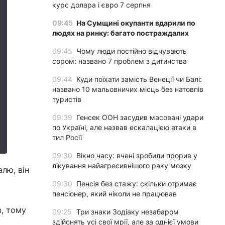
курс долара і євро 7 серпня
09:45
На Сумщині окупанти вдарили по
людях на ринку: багато постраждалих
09:45
Чому люди постійно відчувають
сором: названо 7 проблем з дитинства
09:44
Куди поїхати замість Венеції чи Балі:
названо 10 мальовничих місць без натовпів
туристів
09:39
Генсек ООН засудив масовані удари
по Україні, але назвав ескалацією атаки в
тил Росії
09:30
Вікно часу: вчені зробили прорив у
лікування найагресивнішого раку мозку
лю, він
09:30
Пенсія без стажу: скільки отримає
пенсіонер, який ніколи не працював
в, тому
09:25
Три знаки Зодіаку незабаром
здійснять усі свої мрії, але за однієї умови