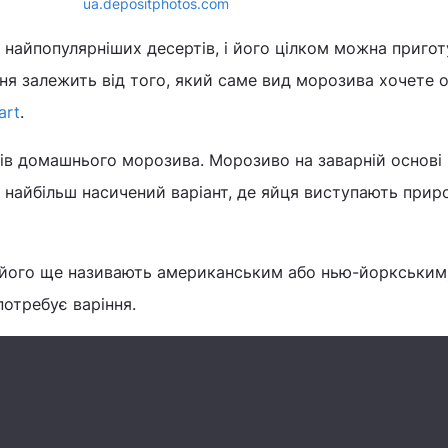
ua.depositphotos.com
з найпопулярніших десертів, і його цілком можна приго
ня залежить від того, який саме вид морозива хочете 
art
.
дів домашнього морозива. Морозиво на заварній основі
 найбільш насичений варіант, де яйця виступають при
(його ще називають американським або нью-йоркським
потребує варіння.