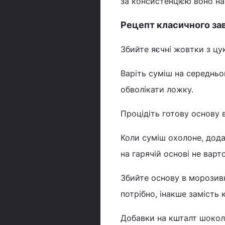
за консистенцією воно н
Рецепт класичного за
Збийте яєчні жовтки з цу
Варіть суміш на середньо
обволікати ложку.
Процідіть готову основу 
Коли суміш охолоне, дода
на гарячій основі не вар
Збийте основу в морозивн
потрібно, інакше замість
Добавки на кшталт шокола