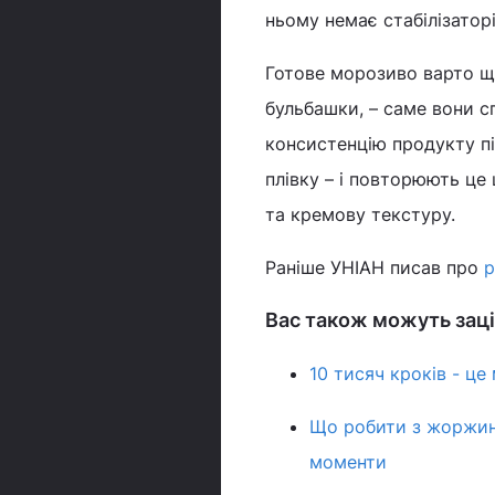
ньому немає стабілізатор
Готове морозиво варто щ
бульбашки, – саме вони 
консистенцію продукту п
плівку – і повторюють це
та кремову текстуру.
Раніше УНІАН писав про
р
Вас також можуть заці
10 тисяч кроків - це
Що робити з жоржина
моменти