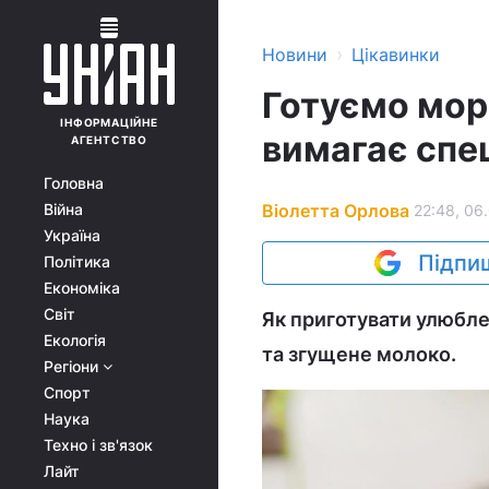
›
Новини
Цікавинки
Готуємо мор
ІНФОРМАЦІЙНЕ
вимагає спец
АГЕНТСТВО
Головна
Віолетта Орлова
Війна
22:48, 06
Україна
Підпиш
Політика
Економіка
Світ
Як приготувати улюбле
Екологія
та згущене молоко.
Регіони
Спорт
Наука
Техно і зв'язок
Лайт