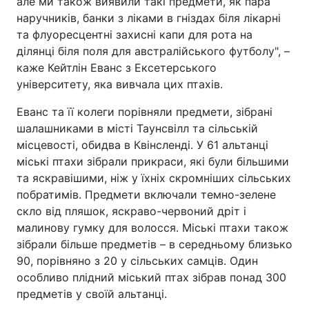
але ми також виявили такі предмети, як пара
наручників, банки з ліками в гніздах біля лікарні
Тема оформлення
та флуоресцентні захисні капи для рота на
ділянці біля поля для австралійського футболу", –
каже Кейтлін Еванс з Ексетерського
університету, яка вивчала цих птахів.
Еванс та її колеги порівняли предмети, зібрані
шалашниками в місті Таунсвілл та сільській
місцевості, обидва в Квінсленді. У 61 альтанці
міські птахи зібрали прикраси, які були більшими
та яскравішими, ніж у їхніх скромніших сільських
побратимів. Предмети включали темно-зелене
скло від пляшок, яскраво-червоний дріт і
малинову гумку для волосся. Міські птахи також
зібрали більше предметів – в середньому близько
90, порівняно з 20 у сільських самців. Один
особливо плідний міський птах зібрав понад 300
предметів у своїй альтанці.