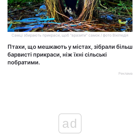
Самці збирають прикраси, щоб "вразити" самок / фото Вікіпедія
Птахи, що мешкають у містах, зібрали більш
барвисті прикраси, ніж їхні сільські
побратими.
Реклама
ad