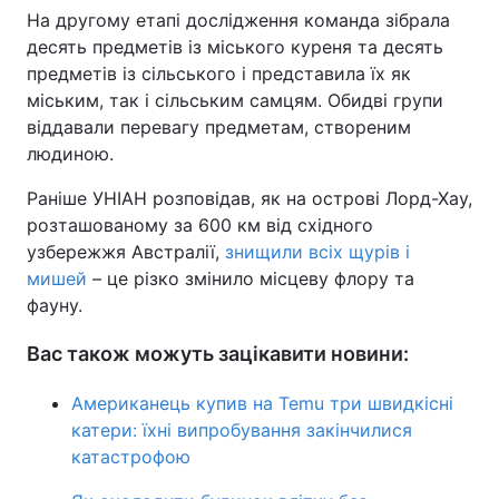
На другому етапі дослідження команда зібрала
десять предметів із міського куреня та десять
предметів із сільського і представила їх як
міським, так і сільським самцям. Обидві групи
віддавали перевагу предметам, створеним
людиною.
Раніше УНІАН розповідав, як на острові Лорд-Хау,
розташованому за 600 км від східного
узбережжя Австралії,
знищили всіх щурів і
мишей
– це різко змінило місцеву флору та
фауну.
Вас також можуть зацікавити новини:
Американець купив на Temu три швидкісні
катери: їхні випробування закінчилися
катастрофою