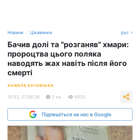
›
Новини
Цікавинки
рус
Бачив долі та "розганяв" хмари:
пророцтва цього поляка
наводять жах навіть після його
смерті
АНЖЕЛА БАЧЕВСЬКА
10:52, 07.06.26
3 хв.
6925
Підпишіться на нас в Google