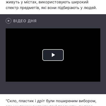
живуть у містах, використовують широкий
спектр предметів, які вони підбирають у людей.
Лонгріди
ВІДЕО ДНЯ
Відео з Youtube
Статті
Інтерв'ю
Думки
Архів
Вакансії
Контакти
Play
Послуги
Video
"Скло, пластик і дріт були поширеним вибором,