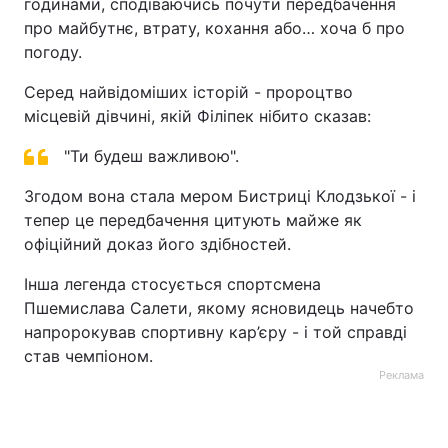
годинами, сподіваючись почути передбачення
про майбутнє, втрату, кохання або… хоча б про
погоду.
Серед найвідоміших історій - пророцтво
місцевій дівчині, якій Філіпек нібито сказав:
"Ти будеш важливою".
Згодом вона стала мером Бистриці Клодзької - і
тепер це передбачення цитують майже як
офіційний доказ його здібностей.
Інша легенда стосується спортсмена
Пшемислава Салети, якому ясновидець начебто
напророкував спортивну кар’єру - і той справді
став чемпіоном.
Реклама