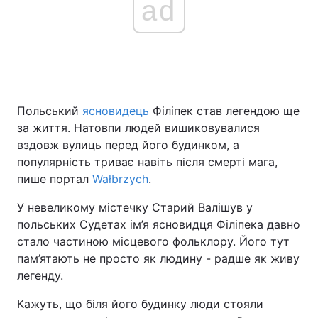
ad
Польський
ясновидець
Філіпек став легендою ще
за життя. Натовпи людей вишиковувалися
вздовж вулиць перед його будинком, а
популярність триває навіть після смерті мага,
пише портал
Wałbrzych
.
У невеликому містечку Старий Валішув у
польських Судетах ім’я ясновидця Філіпека давно
стало частиною місцевого фольклору. Його тут
пам’ятають не просто як людину - радше як живу
легенду.
Кажуть, що біля його будинку люди стояли