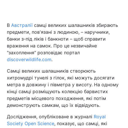
Головна
Війна
В
Австралії
самці великих шалашників збирають
предмети, пов'язані з людиною, – наручники,
Україна
Політика
банки з-під ліків і банкноти – щоб справити
враження на самок. Про це незвичайне
Економіка
Світ
"захоплення" розповідає портал
discoverwildlife.com
.
Спорт
Наука
Самці великих шалашників створюють
Техно і зв'язок
Лайт
хитромудрі тунелі з гілок, які можуть досягати
метра в довжину і півметра у висоту. На одному
Зброя
Інциденти
кінці самці розміщують колекцію барвистих
предметів місцевого походження, які потім
Здоров'я
Туризм
демонструють самкам, що їх відвідують.
Цікавинки
Погода
Дослідження, опубліковане в журналі
Royal
Society Open Science
, показує, що самці, які
Екологія
Регіони