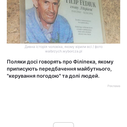
Дивна історія чоловіка, якому вірили всі / фото
walbrzych.wyborcza.pl
Поляки досі говорять про Філіпека, якому
приписують передбачення майбутнього,
"керування погодою" та долі людей.
Реклама