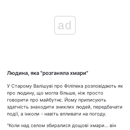
ad
Людина, яка "розганяла хмари"
У Старому Валішуві про Філіпека розповідають як
про людину, що могла більше, ніж просто
говорити про майбутнє. Йому приписують
здатність знаходити зниклих людей, передбачати
події, а інколи - навіть впливати на погоду.
"Коли над селом збиралися дощові хмари… він