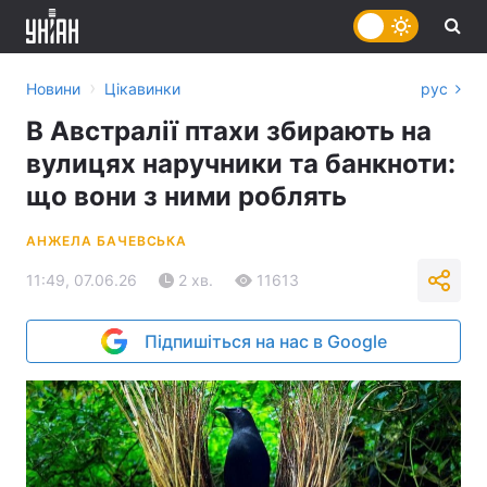
›
Новини
Цікавинки
рус
В Австралії птахи збирають на
вулицях наручники та банкноти:
що вони з ними роблять
АНЖЕЛА БАЧЕВСЬКА
11:49, 07.06.26
2 хв.
11613
Підпишіться на нас в Google