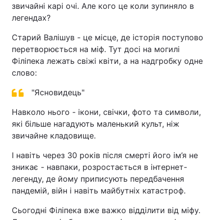
звичайні карі очі. Але кого це коли зупиняло в
легендах?
Старий Валішув - це місце, де історія поступово
перетворюється на міф. Тут досі на могилі
Філіпека лежать свіжі квіти, а на надгробку одне
слово:
"Ясновидець"
Навколо нього - ікони, свічки, фото та символи,
які більше нагадують маленький культ, ніж
звичайне кладовище.
І навіть через 30 років після смерті його ім’я не
зникає - навпаки, розростається в інтернет-
легенду, де йому приписують передбачення
пандемій, війн і навіть майбутніх катастроф.
Сьогодні Філіпека вже важко відділити від міфу.