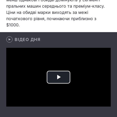
пральних машин середнього та преміум-класу.
Лонгріди
Ціни на обидві марки виходять за межі
початкового рівня, починаючи приблизно з
$1000.
Відео з Youtube
Статті
Інтерв'ю
Думки
ВІДЕО ДНЯ
Архів
Вакансії
Контакти
Послуги
Play
Video