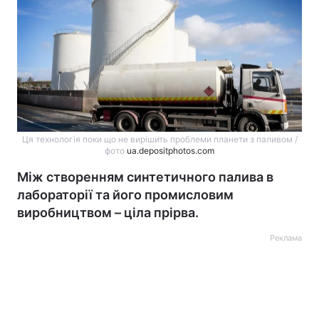
Ця технологія поки що не вирішить проблеми планети з паливом /
фото
ua.depositphotos.com
Між створенням синтетичного палива в
лабораторії та його промисловим
виробництвом – ціла прірва.
Реклама