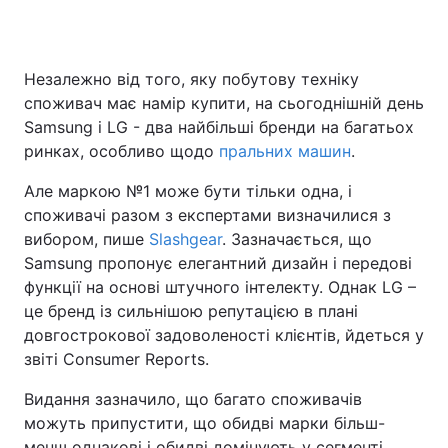
Незалежно від того, яку побутову техніку
Головна
Війна
споживач має намір купити, на сьогоднішній день
Samsung і LG - два найбільші бренди на багатьох
Україна
Політика
ринках, особливо щодо
пральних машин
.
Економіка
Світ
Але маркою №1 може бути тільки одна, і
споживачі разом з експертами визначилися з
Спорт
Наука
вибором, пише
Slashgear
. Зазначається, що
Samsung пропонує елегантний дизайн і передові
Техно і зв'язок
Лайт
функції на основі штучного інтелекту. Однак LG –
Зброя
Інциденти
це бренд із сильнішою репутацією в плані
довгострокової задоволеності клієнтів, йдеться у
Здоров'я
Туризм
звіті Consumer Reports.
Цікавинки
Погода
Видання зазначило, що багато споживачів
можуть припустити, що обидві марки більш-
Екологія
Регіони
менш однакові і обидві домінують у сегменті