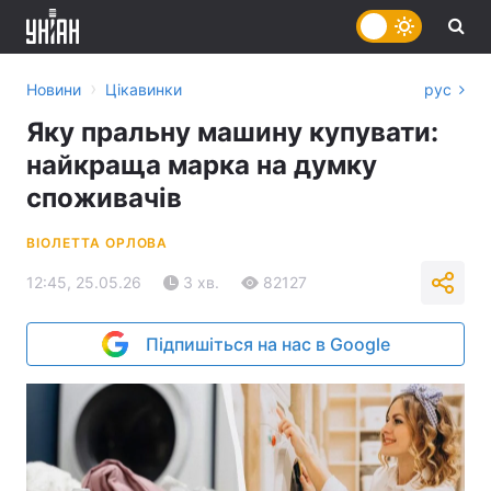
›
Новини
Цікавинки
рус
Яку пральну машину купувати:
найкраща марка на думку
споживачів
ВІОЛЕТТА ОРЛОВА
12:45, 25.05.26
3 хв.
82127
Підпишіться на нас в Google