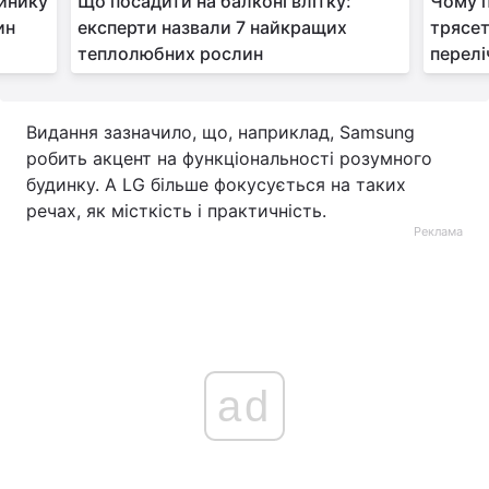
айнику
Що посадити на балконі влітку:
Чому 
ин
експерти назвали 7 найкращих
трясет
теплолюбних рослин
перелі
Видання зазначило, що, наприклад, Samsung
робить акцент на функціональності розумного
будинку. А LG більше фокусується на таких
речах, як місткість і практичність.
Реклама
ad