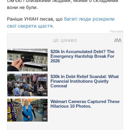
сім'єю і близькими людьми, якими б складними
вони не були.
Раніше УНІАН писав, що
багаті люди розкрили
свої секрети щастя
.
Реклама