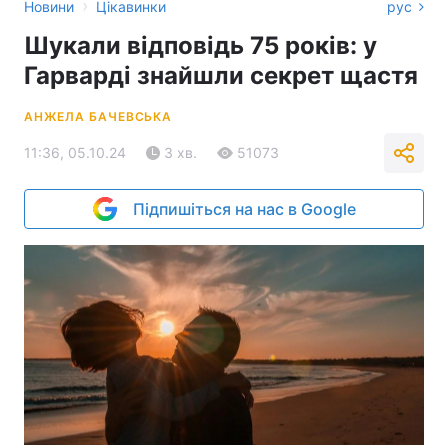
›
Новини
Цікавинки
рус
Шукали відповідь 75 років: у
Гарварді знайшли секрет щастя
АНЖЕЛА БАЧЕВСЬКА
11:36, 05.10.24
3 хв.
51073
Підпишіться на нас в Google