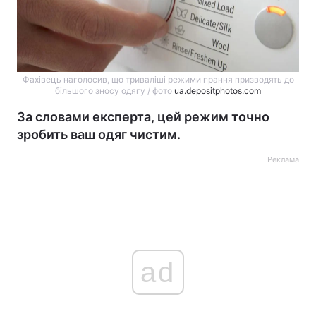
Фахівець наголосив, що триваліші режими прання призводять до
більшого зносу одягу / фото
ua.depositphotos.com
За словами експерта, цей режим точно
зробить ваш одяг чистим.
Реклама
ad