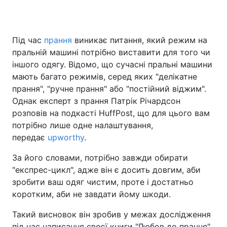
Під час
прання
виникає питання, який режим на
Головна
Війна
пральній машині потрібно виставити для того чи
іншого одягу. Відомо, що сучасні пральні машини
Україна
Політика
мають багато режимів, серед яких "делікатне
прання", "ручне прання" або "постійний віджим".
Економіка
Світ
Однак експерт з прання Патрік Річардсон
Спорт
Наука
розповів на подкасті HuffPost, що для цього вам
потрібно лише одне налаштування,
Техно і зв'язок
Лайт
передає
upworthy
.
Зброя
Інциденти
За його словами, потрібно завжди обирати
"експрес-цикл", адже він є досить довгим, аби
Здоров'я
Туризм
зробити ваш одяг чистим, проте і достатньо
коротким, аби не завдати йому шкоди.
Цікавинки
Погода
Такий висновок він зробив у межах дослідження
Екологія
Регіони
під час написання своєї книги "Любов до прання".