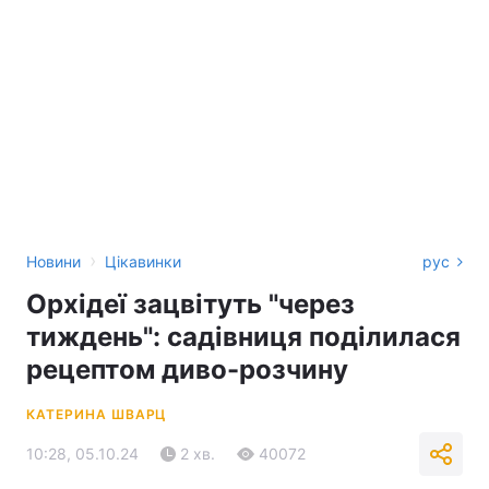
›
Новини
Цікавинки
рус
Орхідеї зацвітуть "через
тиждень": садівниця поділилася
рецептом диво-розчину
КАТЕРИНА ШВАРЦ
10:28, 05.10.24
2 хв.
40072