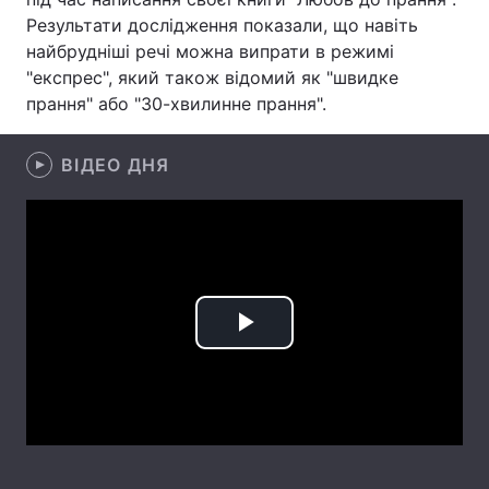
Результати дослідження показали, що навіть
Лонгріди
найбрудніші речі можна випрати в режимі
"експрес", який також відомий як "швидке
прання" або "30-хвилинне прання".
Відео з Youtube
Статті
Інтерв'ю
Думки
ВІДЕО ДНЯ
Архів
Вакансії
Контакти
Послуги
Play
Video