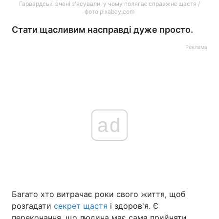
Гарвардські вчені з'ясували, у чому полягає справжнє щастя /
фото pixabay.com
Стати щасливим насправді дуже просто.
Реклама
ad
Багато хто витрачає роки свого життя, щоб
розгадати
секрет щастя
і здоров'я. Є
переконання, що людина має сама прийняти