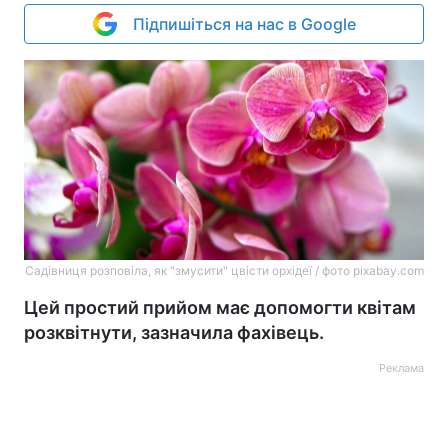
Підпишіться на нас в Google
Садівниця розповіла, як "змусити" цвісти орхідеї / фото pixabay.com
Цей простий прийом має допомогти квітам
розквітнути, зазначила фахівець.
Реклама