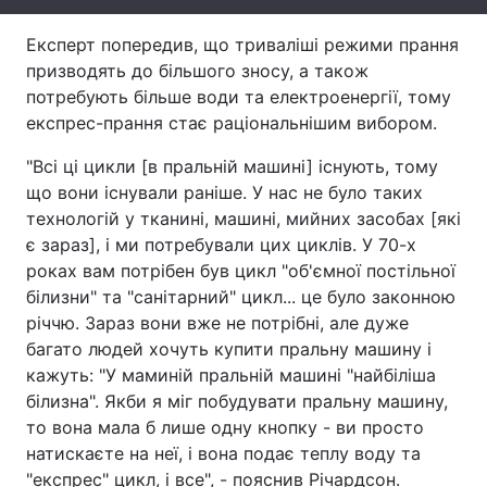
Тема оформлення
Експерт попередив, що триваліші режими прання
призводять до більшого зносу, а також
потребують більше води та електроенергії, тому
експрес-прання стає раціональнішим вибором.
"Всі ці цикли [в пральній машині] існують, тому
що вони існували раніше. У нас не було таких
технологій у тканині, машині, мийних засобах [які
є зараз], і ми потребували цих циклів. У 70-х
роках вам потрібен був цикл "об'ємної постільної
білизни" та "санітарний" цикл... це було законною
річчю. Зараз вони вже не потрібні, але дуже
багато людей хочуть купити пральну машину і
кажуть: "У маминій пральній машині "найбіліша
білизна". Якби я міг побудувати пральну машину,
то вона мала б лише одну кнопку - ви просто
натискаєте на неї, і вона подає теплу воду та
"експрес" цикл, і все", - пояснив Річардсон.