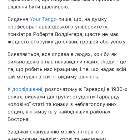
рішення бути щасливою.
Видання
Your Tango
пише, що, на думку
професора Гарвардського університету,
психіатра Роберта Волдінгера, щастя не має
жодного стосунку до слави, грошей або успіху.
Виявляється, вся справа в людях, хоч би як
сильно деякі з нас ненавиділи інших. Люди - це
те, що робить нас кращими, і те, що надає всій
цій метушні в житті видиму цінність.
У
дослідженні
, розпочатому в Гарварді в 1930-х
роках, вивчали дві групи: студенти Гарварду
чоловічої статі та юнаки з неблагополучних
родин, які живуть у найбідніших районах
Бостона.
Завдяки скануванню мозку, інтерв'ю з
учасниками, аналізу крові та медичним