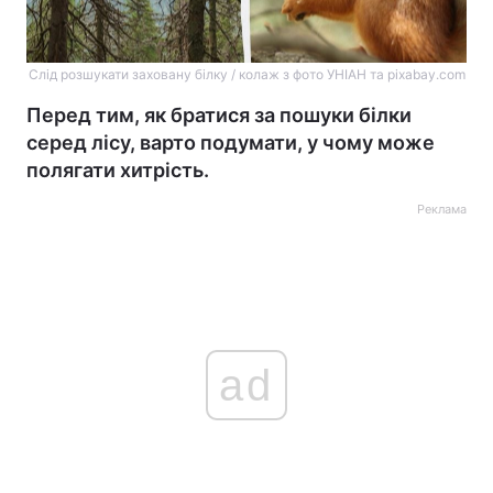
Слід розшукати заховану білку / колаж з фото УНІАН та pixabay.com
Перед тим, як братися за пошуки білки
серед лісу, варто подумати, у чому може
полягати хитрість.
Реклама
ad