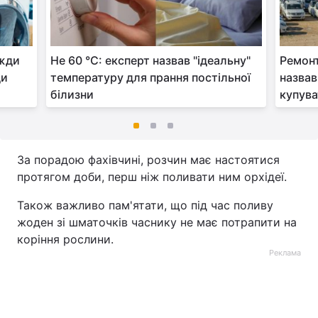
вжди
Не 60 °C: експерт назвав "ідеальну"
Ремонт
ди
температуру для прання постільної
назвав
білизни
купув
За порадою фахівчині, розчин має настоятися
протягом доби, перш ніж поливати ним орхідеї.
Також важливо пам'ятати, що під час поливу
жоден зі шматочків часнику не має потрапити на
коріння рослини.
Реклама