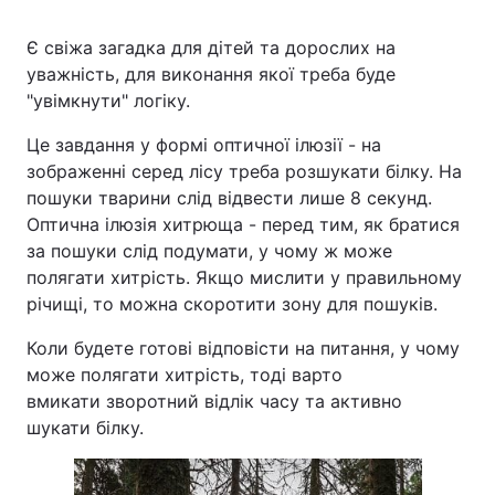
Є свіжа загадка для дітей та дорослих на
уважність, для виконання якої треба буде
"увімкнути" логіку.
Це завдання у формі оптичної ілюзії - на
зображенні серед лісу треба розшукати білку. На
пошуки тварини слід відвести лише 8 секунд.
Оптична ілюзія хитрюща - перед тим, як братися
за пошуки слід подумати, у чому ж може
полягати хитрість. Якщо мислити у правильному
річищі, то можна скоротити зону для пошуків.
Коли будете готові відповісти на питання, у чому
може полягати хитрість, тоді варто
вмикати зворотний відлік часу та активно
шукати білку.