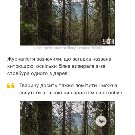
У лісі треба знайти білку / колаж УНІАН
Журналісти зазначили, що загадка названа
хитрющою, оскільки білка визирала з-за
стовбура одного з дерев:
Тварину досить тяжко помітити і можна
сплутати з гілкою чи наростом на стовбурі.