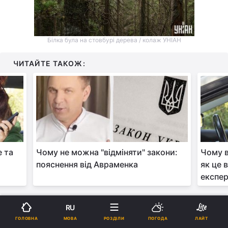
Білка була на стовбурі дерева / колаж УНІАН
ЧИТАЙТЕ ТАКОЖ:
е та
Чому не можна "відміняти" закони:
Чому в
пояснення від Авраменка
як це 
експер
RU
МОВА
ГОЛОВНА
РОЗДІЛИ
ПОГОДА
ЛАЙТ
Така цікава новина вже була опублікована