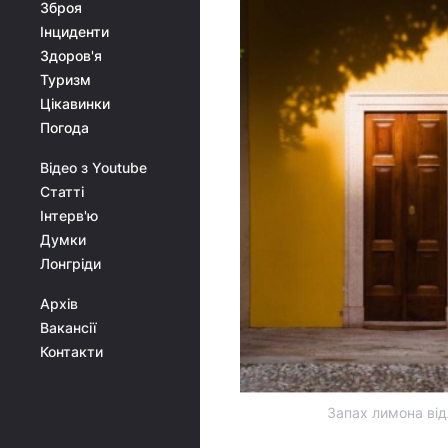
Зброя
Інциденти
Здоров'я
Туризм
Цікавинки
Погода
Відео з Youtube
Статті
Інтерв'ю
Думки
Лонгріди
Архів
Вакансії
Контакти
Запах лимона від