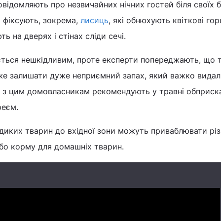
повідомляють про незвичайних нічних гостей біля своїх б
 фіксують, зокрема,
лисиць
, які обнюхують квіткові го
ть на дверях і стінах сліди сечі.
ється нешкідливим, проте експерти попереджають, що 
же залишати дуже неприємний запах, який важко видал
ку з цим домовласникам рекомендують у травні обприск
реєм.
, диких тварин до вхідної зони можуть приваблювати різ
 або корму для домашніх тварин.