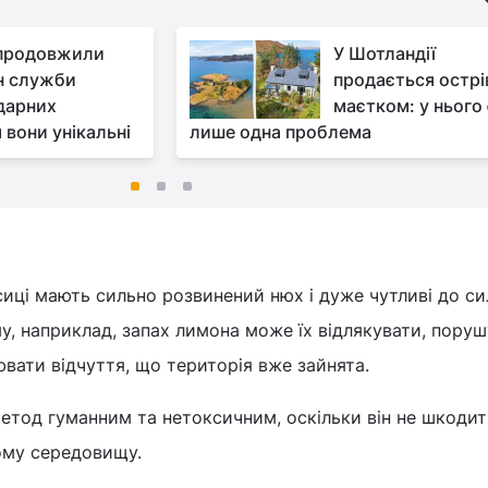
продовжили
У Шотландії
н служби
продається острів
дарних
маєтком: у нього 
 вони унікальні
лише одна проблема
сиці мають сильно розвинений нюх і дуже чутливі до с
у, наприклад, запах лимона може їх відлякувати, пору
ювати відчуття, що територія вже зайнята.
тод гуманним та нетоксичним, оскільки він не шкодит
ому середовищу.