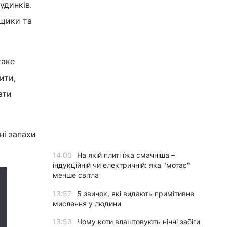
удинків.
рщики та
таке
ити,
ати
ні запахи
14:00
На якій плиті їжа смачніша –
індукційній чи електричній: яка "мотає"
менше світла
13:57
5 звичок, які видають примітивне
мислення у людини
13:53
Чому коти влаштовують нічні забіги