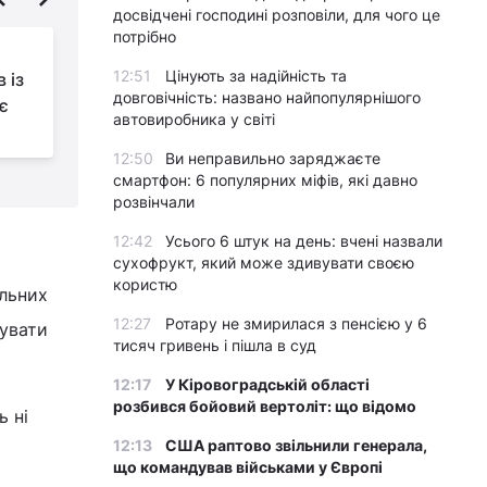
досвідчені господині розповіли, для чого це
потрібно
"Зелене золото": по
12:51
Цінують за надійність та
 із
яку корисну рослини
довговічність: названо найпопулярнішого
є
люди ходять до лісу
автовиробника у світі
навесні
ш
12:50
Ви неправильно заряджаєте
смартфон: 6 популярних міфів, які давно
розвінчали
12:42
Усього 6 штук на день: вчені назвали
сухофрукт, який може здивувати своєю
користю
ильних
12:27
Ротару не змирилася з пенсією у 6
шувати
тисяч гривень і пішла в суд
12:17
У Кіровоградській області
розбився бойовий вертоліт: що відомо
ь ні
12:13
США раптово звільнили генерала,
що командував військами у Європі