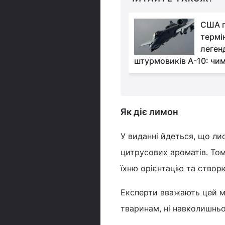
"Зелене золото": по
США 
яку корисну рослини
термі
люди ходять до лісу
леген
штурмовиків A-10: чим
Як діє лимон
У виданні йдеться, що ли
цитрусових ароматів. Том
їхню орієнтацію та створ
Експерти вважають цей ме
тваринам, ні навколишнь