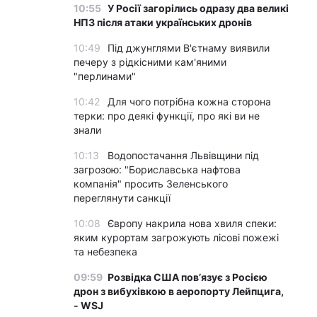
10:55
У Росії загорілись одразу два великі
НПЗ після атаки українських дронів
10:49
Під джунглями В'єтнаму виявили
печеру з рідкісними кам'яними
"перлинами"
10:42
Для чого потрібна кожна сторона
терки: про деякі функції, про які ви не
знали
10:13
Водопостачання Львівщини під
загрозою: "Бориславська нафтова
компанія" просить Зеленського
переглянути санкції
10:08
Європу накрила нова хвиля спеки:
яким курортам загрожують лісові пожежі
та небезпека
09:59
Розвідка США пов’язує з Росією
дрон з вибухівкою в аеропорту Лейпцига,
- WSJ