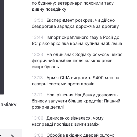
по будинку: ветеринари пояснили таку
дивну поведінку
13:50
Експеримент розкрив, чи дійсно
бездротова зарядка дорожча за дротову
13:44
Імпорт скрапленого газу з Росії до
ЄС різко зріс: яка країна купила найбільше
13:23
На один знак Зодіаку ось-ось чекає
феєричний камбек після кількох років
випробувань
13:13
Армія США витратить $400 млн на
лазерні системи проти дронів
13:12
Нові рішення Нацбанку дозволять
бізнесу залучати більше кредитів: Пишний
 аміаку
розкрив деталі
13:06
Денисенко зізналася, чому
насправді поспішає вийти заміж
13:00
Обробка вхідних дверей оцтом: