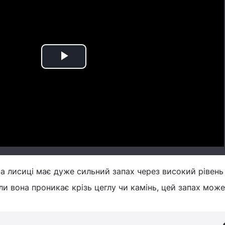
Play
Video
ча лисиці має дуже сильний запах через високий рівень
ли вона проникає крізь цеглу чи камінь, цей запах може