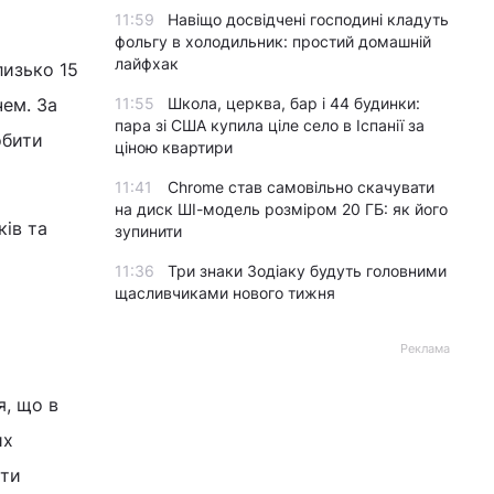
11:59
Навіщо досвідчені господині кладуть
фольгу в холодильник: простий домашній
лайфхак
лизько 15
чем. За
11:55
Школа, церква, бар і 44 будинки:
пара зі США купила ціле село в Іспанії за
обити
ціною квартири
11:41
Chrome став самовільно скачувати
на диск ШІ-модель розміром 20 ГБ: як його
ків та
зупинити
11:36
Три знаки Зодіаку будуть головними
щасливчиками нового тижня
Реклама
я, що в
их
ати