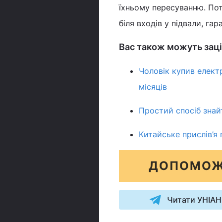
їхньому пересуванню. Пот
біля входів у підвали, гар
Вас також можуть заці
Чоловік купив електр
місяців
Простий спосіб знай
Китайське прислів’я 
ДОПОМОЖ
Читати УНІАН