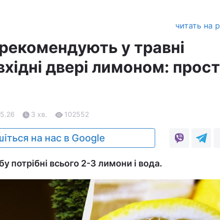
читать на 
рекомендують у травні
хідні двері лимоном: прос
05.26
3 хв.
102552
іться на нас в Google
у потрібні всього 2-3 лимони і вода.