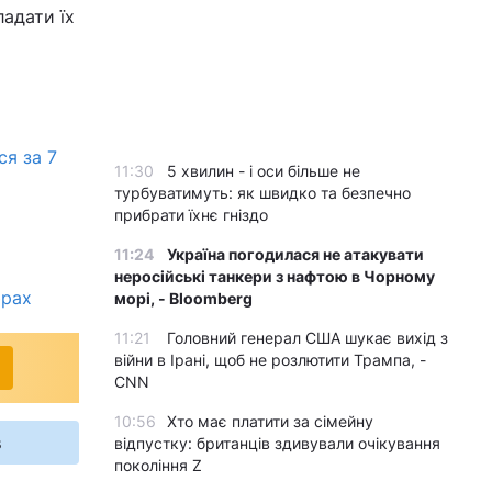
ладати їх
ся за 7
11:30
5 хвилин - і оси більше не
турбуватимуть: як швидко та безпечно
прибрати їхнє гніздо
11:24
Україна погодилася не атакувати
неросійські танкери з нафтою в Чорному
фрах
морі, - Bloomberg
11:21
Головний генерал США шукає вихід з
війни в Ірані, щоб не розлютити Трампа, -
CNN
10:56
Хто має платити за сімейну
s
відпустку: британців здивували очікування
покоління Z