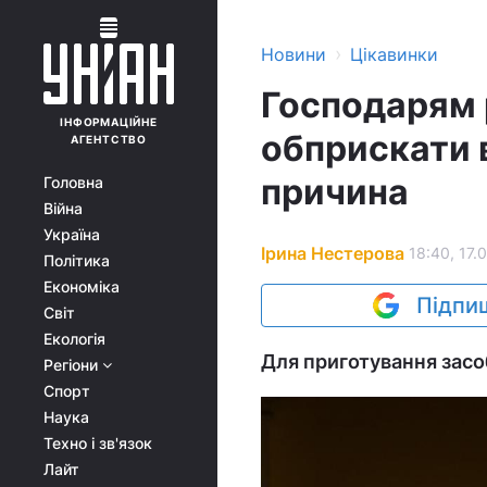
›
Новини
Цікавинки
Господарям 
ІНФОРМАЦІЙНЕ
обприскати в
АГЕНТСТВО
причина
Головна
Війна
Україна
Ірина Нестерова
18:40, 17.
Політика
Економіка
Підпиш
Світ
Екологія
Для приготування засоб
Регіони
Спорт
Наука
Техно і зв'язок
Лайт