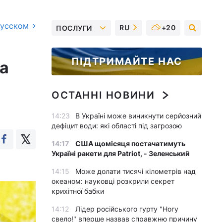
русском
RU
+20
ПОСЛУГИ
ПІДТРИМАЙТЕ НАС
та
ОСТАННІ НОВИНИ
14:23
В Україні може виникнути серйозний
дефіцит води: які області під загрозою
14:17
США щомісяця постачатимуть
Україні ракети для Patriot, - Зеленський
14:15
Може долати тисячі кілометрів над
океаном: науковці розкрили секрет
крихітної бабки
14:12
Лідер російського гурту "Ногу
свело!" вперше назвав справжню причину