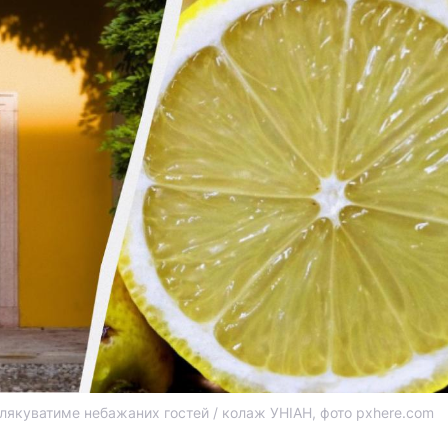
лякуватиме небажаних гостей / колаж УНІАН, фото pxhere.com