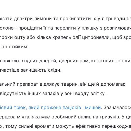
ізати два-три лимони та прокип'ятити їх у літрі води б
холоне - процідити її та перелити у пляшку з розпилюва
рохи оцту або кілька крапель олії цитронелли, щоб зр
 та стійким.
навколо вхідних дверей, дверних рам, квіткових горщи
айчастіше залишають сліди.
альний препарат відлякує тварин, він ще й допомагає
відсутність інших запахів у зоні входу влітку.
ієвий трюк, який прожене пацюків і мишей
. Зазначалос
цева м'ята, яка має особливий вплив на гризунів. У ц
х, тому сильні аромати можуть ефективно перешкодж