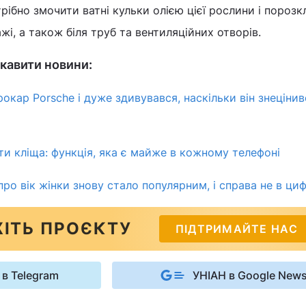
рібно змочити ватні кульки олією цієї рослини і порозк
ажі, а також біля труб та вентиляційних отворів.
кавити новини:
окар Porsche і дуже здивувався, наскільки він знецінив
ти кліща: функція, яка є майже в кожному телефоні
про вік жінки знову стало популярним, і справа не в ци
ІТЬ ПРОЄКТУ
ПІДТРИМАЙТЕ НАС
 в Telegram
УНІАН в Google New