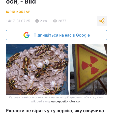
оси, - Bild
ЮРІЙ КОБЗАР
14:17, 31.07.25
2 хв.
2877
Підпишіться на нас в Google
Радіоактивні оси оселилися на території ядерного об'єкта / фото
wikipedia.org,
ua.depositphotos.com
Екологи не вірять у ту версію, яку озвучила