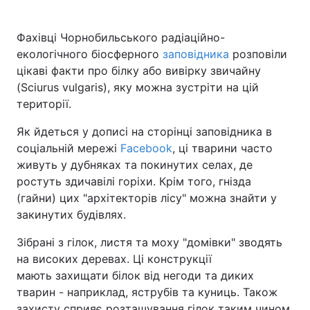
Фахівці Чорнобильського радіаційно-
екологічного біосферного
заповідника
розповіли
Головна
Війна
цікаві факти про білку або вивірку звичайну
(Sciurus vulgaris), яку можна зустріти на цій
Україна
Політика
території.
Економіка
Світ
Як йдеться у дописі на сторінці заповідника в
соціальній мережі
Facebook
, ці тварини часто
Спорт
Наука
живуть у дубняках та покинутих селах, де
ростуть здичавілі горіхи. Крім того, гнізда
Техно і зв'язок
Лайт
(гайни) цих "архітекторів лісу" можна знайти у
Зброя
Інциденти
закинутих будівлях.
Зібрані з гілок, листя та моху "домівки" зводять
Здоров'я
Туризм
на високих деревах. Ці конструкції
Цікавинки
Погода
мають захищати білок від негоди та диких
тварин - наприклад, яструбів та куниць. Також
Екологія
Регіони
захисту сприяє розташування гілок таким чином,