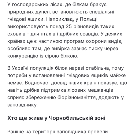
У господарських лісах, де білкам бракує
природних дупел, встановлюють спеціальні
гніздові ящики. Наприклад, у Польщі
використовують понад 25 різновидів таких
сховків - для птахів і дрібних ссавців. У деяких
країнах це є частиною програм охорони видів,
особливо там, де вивірка зазнає тиску через
конкуренцію із сірою білкою.
В Україні популяція білок наразі стабільна, тому
потреби у встановленні гніздових ящиків майже
немає. Водночас досвід інших країн показує, що
навіть дрібна підтримка лісових мешканців
сприяє збереженню біорізноманіття, додають у
заповіднику.
Хто ще живе у Чорнобильській зоні
Раніше на території заповідника провели