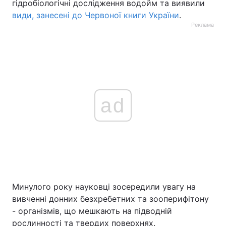
гідробіологічні дослідження водойм та виявили
види, занесені до Червоної книги України
.
Реклама
ad
Минулого року науковці зосередили увагу на
вивченні донних безхребетних та зооперифітону
- організмів, що мешкають на підводній
рослинності та твердих поверхнях.