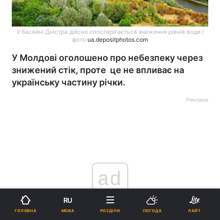
У басейні Дністра дійсно спостерігається зниження рівнів води /
фото
ua.depositphotos.com
У Молдові оголошено про небезпеку через
знижений стік, проте це не впливає на
українську частину річки.
Реклама
ad
RU
МОВА
ГОЛОВНА
РОЗДІЛИ
ПОГОДА
ЛАЙТ