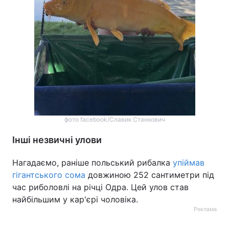
фото facebook/Славик Станкович
Інші незвичні улови
Нагадаємо, раніше польський рибалка
упіймав
гігантського сома
довжиною 252 сантиметри під
час риболовлі на річці Одра. Цей улов став
найбільшим у кар'єрі чоловіка.
Реклама