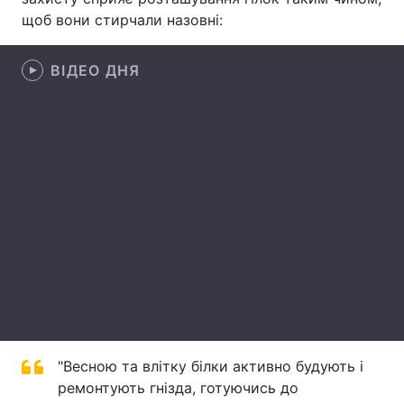
щоб вони стирчали назовні:
Лонгріди
ВІДЕО ДНЯ
Відео з Youtube
Статті
Інтерв'ю
Думки
Архів
Вакансії
Контакти
Послуги
"Весною та влітку білки активно будують і
ремонтують гнізда, готуючись до