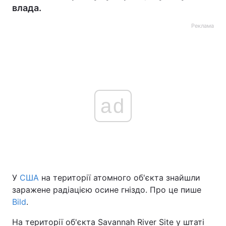
влада.
Реклама
ad
У
США
на території атомного об'єкта знайшли
заражене радіацією осине гніздо. Про це пише
Bild
.
На території об'єкта Savannah River Site у штаті