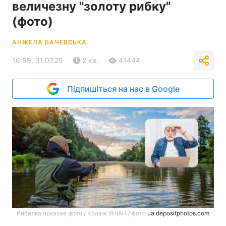
величезну "золоту рибку"
(фото)
АНЖЕЛА БАЧЕВСЬКА
16:59, 31.07.25
2 хв.
41444
Підпишіться на нас в Google
Рибалка показав фото / Колаж УНІАН / фото
ua.depositphotos.com