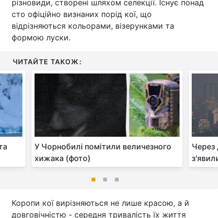
різновиди, створені шляхом селекції. Існує понад
сто офіційно визнаних порід кої, що
відрізняються кольорами, візерунками та
формою луски.
ЧИТАЙТЕ ТАКОЖ:
та
У Чорнобилі помітили величезного
Через 
хижака (фото)
з'явил
Коропи кої вирізняються не лише красою, а й
довговічністю - середня тривалість їх життя