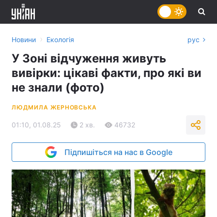
›
Новини
Екологія
рус
У Зоні відчуження живуть
вивірки: цікаві факти, про які ви
не знали (фото)
ЛЮДМИЛА ЖЕРНОВСЬКА
01:10, 01.08.25
2 хв.
46732
Підпишіться на нас в Google