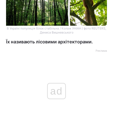
В Україні популяція білок стабільна / Колаж УНІАН / фото REUTERS,
Дениса Вишневського
Їх називають лісовими архітекторами.
Реклама
ad