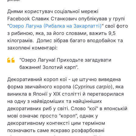
Днями користувач соціальної мережі
Facebook Славик Станкович опублікував у групі
"
Озеро Лагуна (Рибалка на Закарпатті)
" свої фото
з рибиною, яка, за його словами, важить 9,5
кілограмів. Допис зібрав багато вподобайок та
захоплені коментарі:
"Озеро Лагуна! Приходьте загадувати
бажання! Золотий карп".
Декоративний короп кої - це штучно виведена
форма звичайного коропа (
Cyprinus carpio
), яка
виникла в Японії у XIX столітті й перетворилася
на одну з найвідоміших та найцінніших
декоративних риб у світі. Слово "кої" в японській
мові означає просто "короп", однак у
декоративному контексті цим терміном
позначають саме яскраво розфарбовані