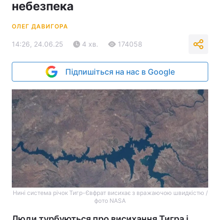
небезпека
ОЛЕГ ДАВИГОРА
14:26, 24.06.25
4 хв.
174058
Підпишіться на нас в Google
Нині система річок Тигр-Євфрат висихає з вражаючою швидкістю /
фото NASA
Люди турбуються про висихання Тигра і