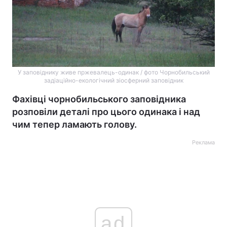
У заповіднику живе пржевалець-одинак / фото Чорнобильський
задіаційно-екологічний зіосферний заповідник
Фахівці чорнобильського заповідника
розповіли деталі про цього одинака і над
чим тепер ламають голову.
Реклама
ad