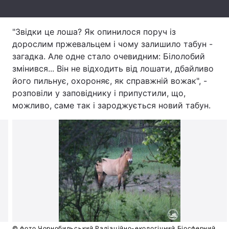
Тема оформлення
"Звідки це лоша? Як опинилося поруч із
дорослим пржевальцем і чому залишило табун -
загадка. Але одне стало очевидним: Білолобий
змінився... Він не відходить від лошати, дбайливо
його пильнує, охороняє, як справжній вожак", -
розповіли у заповіднику і припустили, що,
можливо, саме так і зароджується новий табун.
© фото Чорнобильський Радіаційно-екологічний Біосферний