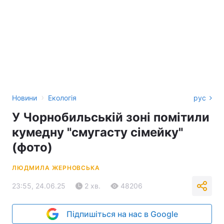
›
Новини
Екологія
рус
У Чорнобильській зоні помітили
кумедну "смугасту сімейку"
(фото)
ЛЮДМИЛА ЖЕРНОВСЬКА
23:55, 24.06.25
2 хв.
48206
Підпишіться на нас в Google