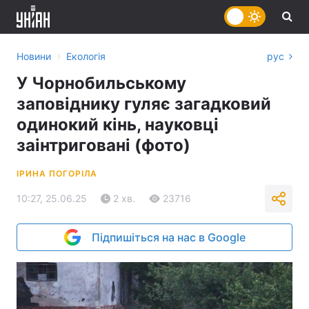
›
Новини
Екологія
рус
У Чорнобильському
заповіднику гуляє загадковий
одинокий кінь, науковці
заінтриговані (фото)
ІРИНА ПОГОРІЛА
10:27, 25.06.25
2 хв.
23716
Підпишіться на нас в Google