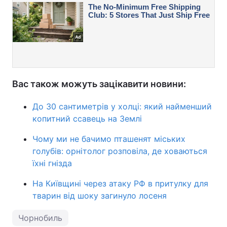
Вас також можуть зацікавити новини:
До 30 сантиметрів у холці: який найменший
копитний ссавець на Землі
Чому ми не бачимо пташенят міських
голубів: орнітолог розповіла, де ховаються
їхні гнізда
На Київщині через атаку РФ в притулку для
тварин від шоку загинуло лосеня
Чорнобиль