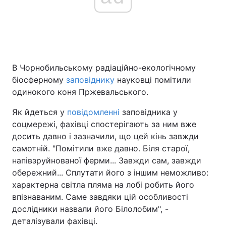
Головна
Війна
Україна
Політика
В Чорнобильському радіаційно-екологічному
біосферному
заповіднику
науковці помітили
Економіка
Світ
одинокого коня Пржевальського.
Спорт
Наука
Як йдеться у
повідомленні
заповідника у
соцмережі, фахівці спостерігають за ним вже
Техно і зв'язок
Лайт
досить давно і зазначили, що цей кінь завжди
самотній. "Помітили вже давно. Біля старої,
Зброя
Інциденти
напівзруйнованої ферми... Завжди сам, завжди
обережний... Сплутати його з іншим неможливо:
Здоров'я
Туризм
характерна світла пляма на лобі робить його
впізнаваним. Саме завдяки цій особливості
Цікавинки
Погода
дослідники назвали його Білолобим", -
деталізували фахівці.
Екологія
Регіони