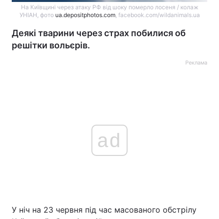
На Київщині через атаку РФ від шоку померло лосеня / колаж
УНІАН, фото
ua.depositphotos.com
, facebook.com/wildanimals.ua
Деякі тварини через страх побилися об
решітки вольєрів.
Реклама
ad
У ніч на 23 червня під час масованого обстрілу