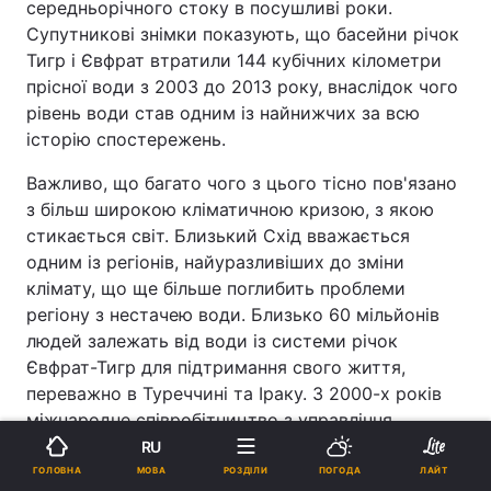
середньорічного стоку в посушливі роки.
Супутникові знімки показують, що басейни річок
Тигр і Євфрат втратили 144 кубічних кілометри
прісної води з 2003 до 2013 року, внаслідок чого
рівень води став одним із найнижчих за всю
історію спостережень.
Важливо, що багато чого з цього тісно пов'язано
з більш широкою кліматичною кризою, з якою
стикається світ. Близький Схід вважається
одним із регіонів, найуразливіших до зміни
клімату, що ще більше поглибить проблеми
регіону з нестачею води. Близько 60 мільйонів
людей залежать від води із системи річок
Євфрат-Тигр для підтримання свого життя,
переважно в Туреччині та Іраку. З 2000-х років
міжнародне співробітництво з управління
басейном Тигру і Євфрату застопорилося, що
RU
розпалює як місцеве суперництво, так і
МОВА
ГОЛОВНА
РОЗДІЛИ
ПОГОДА
ЛАЙТ