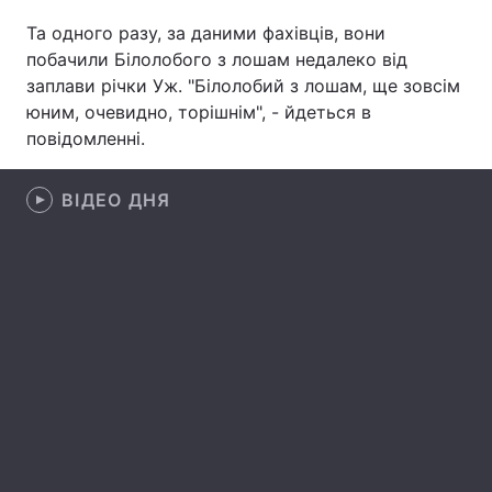
Та одного разу, за даними фахівців, вони
Лонгріди
побачили Білолобого з лошам недалеко від
заплави річки Уж. "Білолобий з лошам, ще зовсім
Відео з Youtube
Статті
юним, очевидно, торішнім", - йдеться в
повідомленні.
Інтерв'ю
Думки
ВІДЕО ДНЯ
Архів
Вакансії
Контакти
Послуги