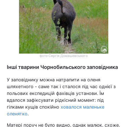
фото Сергія Домашевського
Інші тварини Чорнобильського заповідника
У заповіднику можна натрапити на оленя
шляхетного - саме так і сталося під час однієї з
польових експедицій фахівців установи. Їм
вдалося зафіксувати рідкісний момент: під
гілками кущів спокійно
ховалося маленьке
оленятко
.
Матері поруч не було видно, однак малюк, схоже,