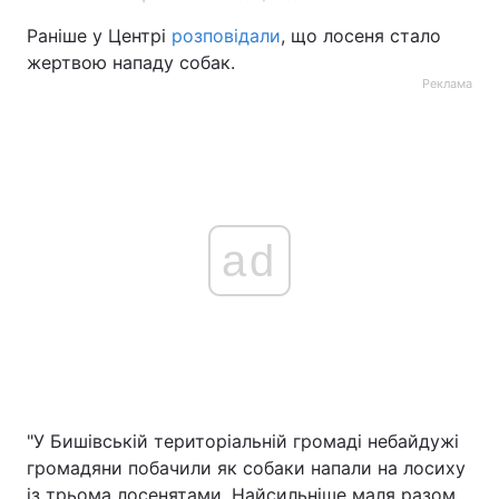
Раніше у Центрі
розповідали
, що лосеня стало
жертвою нападу собак.
Реклама
ad
"У Бишівській територіальній громаді небайдужі
громадяни побачили як собаки напали на лосиху
із трьома лосенятами. Найсильніше маля разом