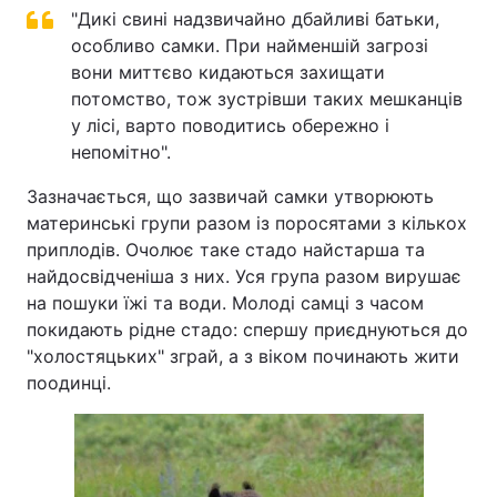
"Дикі свині надзвичайно дбайливі батьки,
особливо самки. При найменшій загрозі
вони миттєво кидаються захищати
потомство, тож зустрівши таких мешканців
у лісі, варто поводитись обережно і
непомітно".
Зазначається, що зазвичай самки утворюють
материнські групи разом із поросятами з кількох
приплодів. Очолює таке стадо найстарша та
найдосвідченіша з них. Уся група разом вирушає
на пошуки їжі та води. Молоді самці з часом
покидають рідне стадо: спершу приєднуються до
"холостяцьких" зграй, а з віком починають жити
поодинці.