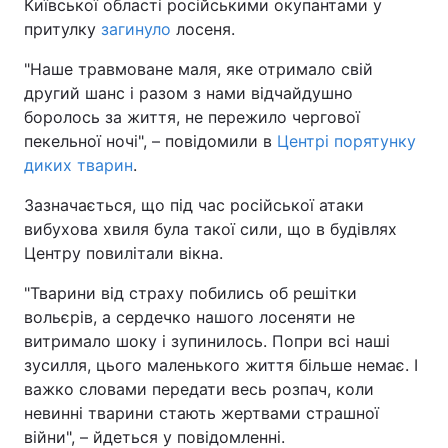
Київської області російськими окупантами у
притулку
загинуло
лосеня.
"Наше травмоване маля, яке отримало свій
другий шанс і разом з нами відчайдушно
боролось за життя, не пережило чергової
пекельної ночі", – повідомили в
Центрі порятунку
диких тварин
.
Зазначається, що під час російської атаки
вибухова хвиля була такої сили, що в будівлях
Центру повилітали вікна.
"Тварини від страху побились об решітки
вольєрів, а сердечко нашого лосеняти не
витримало шоку і зупинилось. Попри всі наші
зусилля, цього маленького життя більше немає. І
важко словами передати весь розпач, коли
невинні тварини стають жертвами страшної
війни", – йдеться у повідомленні.