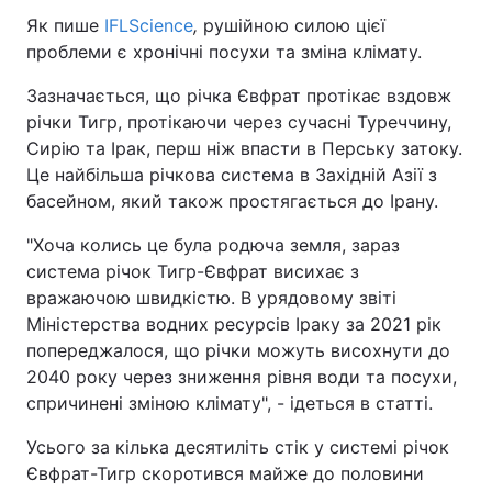
Як пише
IFLScience
,
рушійною силою цієї
проблеми є хронічні посухи та зміна клімату.
Зазначається, що річка Євфрат протікає вздовж
річки Тигр, протікаючи через сучасні Туреччину,
Сирію та Ірак, перш ніж впасти в Перську затоку.
Це найбільша річкова система в Західній Азії з
басейном, який також простягається до Ірану.
"Хоча колись це була родюча земля, зараз
система річок Тигр-Євфрат висихає з
вражаючою швидкістю. В урядовому звіті
Міністерства водних ресурсів Іраку за 2021 рік
попереджалося, що річки можуть висохнути до
2040 року через зниження рівня води та посухи,
спричинені зміною клімату", - ідеться в статті.
Усього за кілька десятиліть стік у системі річок
Євфрат-Тигр скоротився майже до половини