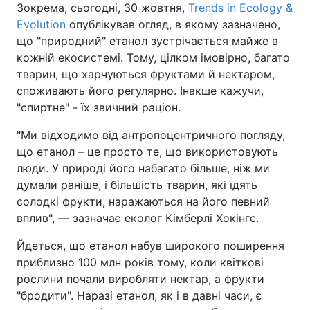
Зокрема, сьогодні, 30 жовтня,
Trends in Ecology &
Evolution
опублікував огляд, в якому зазначено,
що "природний" етанол зустрічається майже в
кожній екосистемі. Тому, цілком імовірно, багато
тварин, що харчуються фруктами й нектаром,
споживають його регулярно. Інакше кажучи,
"спиртне" - їх звичний раціон.
"Ми відходимо від антропоцентричного погляду,
що етанол – це просто те, що використовують
люди. У природі його набагато більше, ніж ми
думали раніше, і більшість тварин, які їдять
солодкі фрукти, наражаються на його певний
вплив", — зазначає еколог Кімберлі Хокінгс.
Йдеться, що етанол набув широкого поширення
приблизно 100 млн років тому, коли квіткові
рослини почали виробляти нектар, а фрукти
"бродити". Наразі етанол, як і в давні часи, є