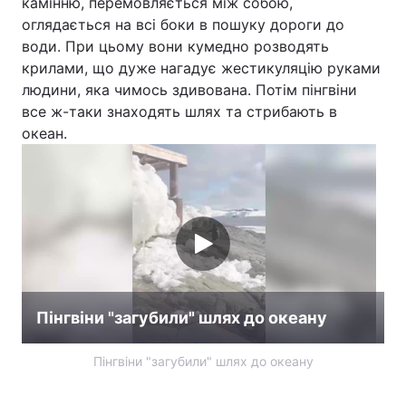
камінню, перемовляється між собою,
оглядається на всі боки в пошуку дороги до
води. При цьому вони кумедно розводять
крилами, що дуже нагадує жестикуляцію руками
людини, яка чимось здивована. Потім пінгвіни
все ж-таки знаходять шлях та стрибають в
океан.
Пінгвіни "загубили" шлях до океану
Пінгвіни "загубили" шлях до океану