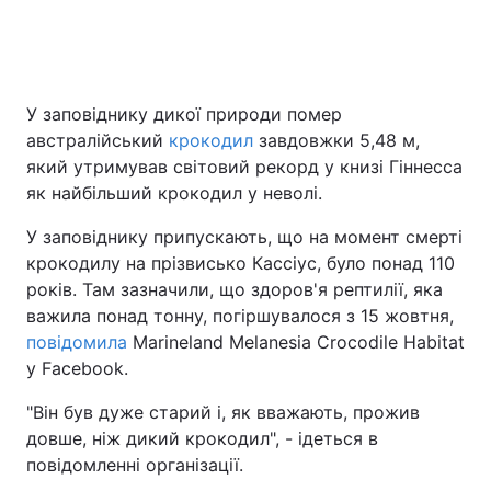
Головна
Війна
У заповіднику дикої природи помер
австралійський
крокодил
завдовжки 5,48 м,
Україна
Політика
який утримував світовий рекорд у книзі Гіннесса
Економіка
Світ
як найбільший крокодил у неволі.
У заповіднику припускають, що на момент смерті
Спорт
Наука
крокодилу на прізвисько Кассіус, було понад 110
Техно і зв'язок
Лайт
років. Там зазначили, що здоров'я рептилії, яка
важила понад тонну, погіршувалося з 15 жовтня,
Зброя
Інциденти
повідомила
Marineland Melanesia Crocodile Habitat
у Facebook.
Здоров'я
Туризм
"Він був дуже старий і, як вважають, прожив
Цікавинки
Погода
довше, ніж дикий крокодил", - ідеться в
повідомленні організації.
Екологія
Регіони