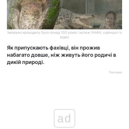
Імовірно крокодилу було понад 100 років / колаж УНІАН, скріншот із
відео
Як припускають фахівці, він прожив
набагато довше, ніж живуть його родичі в
дикій природі.
Реклама
ad