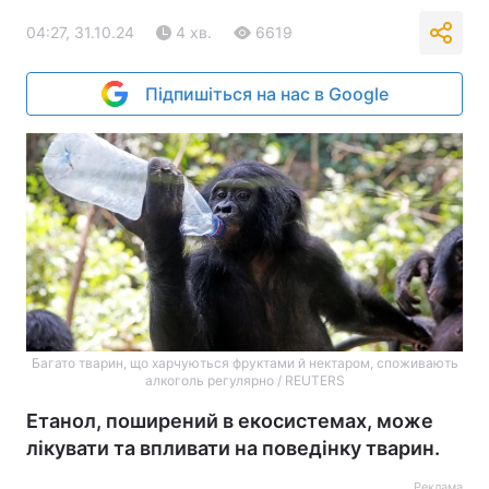
04:27, 31.10.24
4 хв.
6619
Підпишіться на нас в Google
Багато тварин, що харчуються фруктами й нектаром, споживають
алкоголь регулярно / REUTERS
Етанол, поширений в екосистемах, може
лікувати та впливати на поведінку тварин.
Реклама