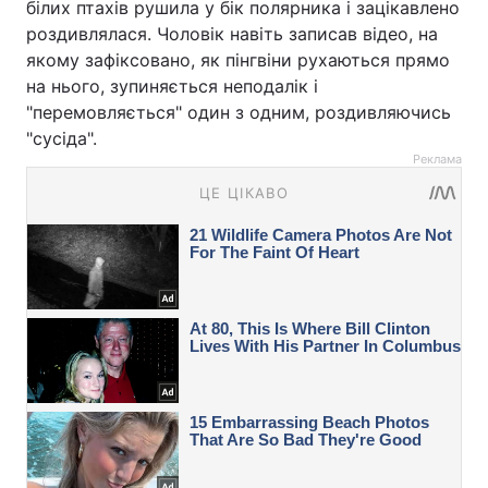
білих птахів рушила у бік полярника і зацікавлено
роздивлялася. Чоловік навіть записав відео, на
якому зафіксовано, як пінгвіни рухаються прямо
на нього, зупиняється неподалік і
"перемовляється" один з одним, роздивляючись
"сусіда".
Реклама