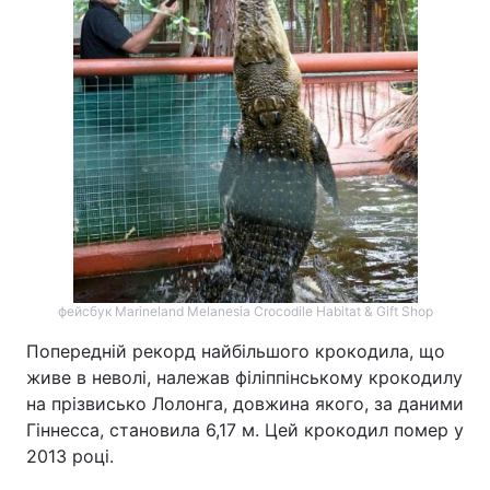
Тема оформлення
фейсбук Marineland Melanesia Crocodile Habitat & Gift Shop
Попередній рекорд найбільшого крокодила, що
живе в неволі, належав філіппінському крокодилу
на прізвисько Лолонга, довжина якого, за даними
Гіннесса, становила 6,17 м. Цей крокодил помер у
2013 році.