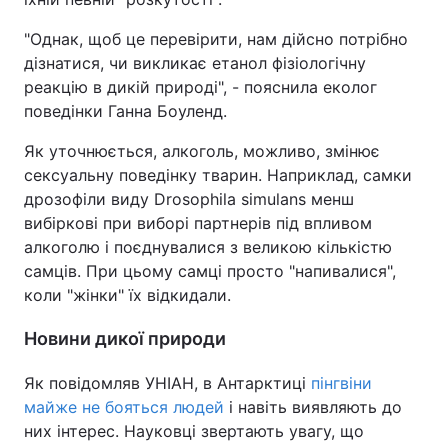
"Однак, щоб це перевірити, нам дійсно потрібно
дізнатися, чи викликає етанол фізіологічну
реакцію в дикій природі", - пояснила еколог
поведінки Ганна Боуленд.
Як уточнюється, алкоголь, можливо, змінює
сексуальну поведінку тварин. Наприклад, самки
дрозофіли виду Drosophila simulans менш
вибіркові при виборі партнерів під впливом
алкоголю і поєднувалися з великою кількістю
самців. При цьому самці просто "напивалися",
коли "жінки" їх відкидали.
Новини дикої природи
Як повідомляв УНІАН, в Антарктиці
пінгвіни
майже не бояться людей
і навіть виявляють до
них інтерес. Науковці звертають увагу, що