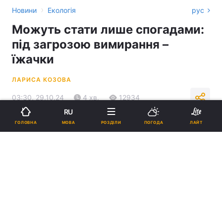
›
Новини
Екологія
рус
Можуть стати лише спогадами:
під загрозою вимирання –
їжачки
ЛАРИСА КОЗОВА
03:30, 29.10.24
4 хв.
12934
RU
МОВА
ГОЛОВНА
РОЗДІЛИ
ПОГОДА
ЛАЙТ
Підпишіться на нас в Google