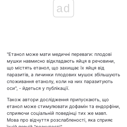
ad
"Етанол може мати медичні переваги: ​​плодові
мушки навмисно відкладають яйця в речовини,
що містять етанол, що захищає їх яйця від
паразитів, а личинки плодових мушок збільшують
споживання етанолу, коли на них паразитують
оси", - йдеться у публікації.
Також автори дослідження припускають, що
етанол може стимулювати дофамін та ендорфіни,
сприяючи соціальній поведінці тих же мавп.
Мова про відчуття розслабленості, яка сприяє
їхній певній "розкутості".