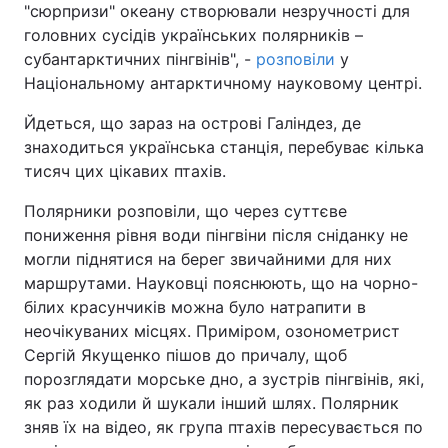
"сюрпризи" океану створювали незручності для
головних сусідів українських полярників –
субантарктичних пінгвінів", -
розповіли
у
Національному антарктичному науковому центрі.
Йдеться, що зараз на острові Галіндез, де
знаходиться українська станція, перебуває кілька
тисяч цих цікавих птахів.
Полярники розповіли, що через суттєве
пониження рівня води пінгвіни після сніданку не
могли піднятися на берег звичайними для них
маршрутами. Науковці пояснюють, що на чорно-
білих красунчиків можна було натрапити в
неочікуваних місцях. Приміром, озонометрист
Сергій Якущенко пішов до причалу, щоб
порозглядати морське дно, а зустрів пінгвінів, які,
як раз ходили й шукали інший шлях. Полярник
зняв їх на відео, як група птахів пересувається по