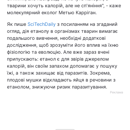
тварини хочуть калорій, але не сп'яніння", - каже
молекулярний еколог Метью Карріган.
Як пише
SciTechDaily
з посиланням на згаданий
огляд, дія етанолу в організмах тварин вимагає
подальшого вивчення, необхідні додаткові
дослідження, щоб зрозуміти його вплив на їхню
фізіологію та еволюцію. Але вже зараз вчені
припускають: етанол є для звірів джерелом
калорій, він своїм запахом допомагає у пошуку
їжі, а також захищає від паразитів. Зокрема,
плодові мушки відкладають яйця в речовини з
етанолом, знижуючи ризик паразитування.
Реклама