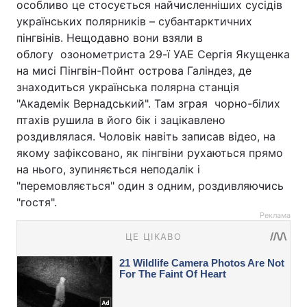
особливо це стосується найчисленніших сусідів
українських полярників – субантарктичних
пінгвінів. Нещодавно вони взяли в
облогу озонометриста 29-ї УАЕ Сергія Якущенка
на мисі Пінгвін-Пойнт острова Галіндез, де
знаходиться українська полярна станція
"Академік Вернадський". Там зграя чорно-білих
птахів рушила в його бік і зацікавлено
роздивлялася. Чоловік навіть записав відео, на
якому зафіксовано, як пінгвіни рухаються прямо
на нього, зупиняється неподалік і
"перемовляється" один з одним, роздивляючись
"гостя".
Реклама