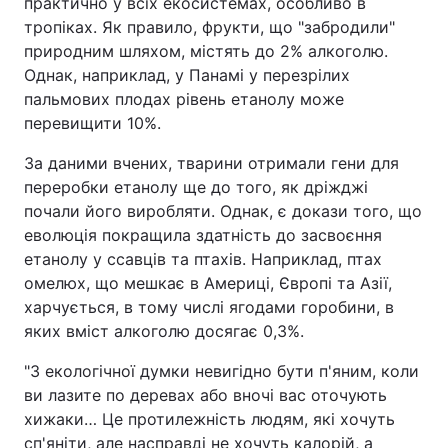
практично у всіх екосистемах, особливо в
тропіках. Як правило, фрукти, що "забродили"
природним шляхом, містять до 2% алкоголю.
Однак, наприклад, у Панамі у перезрілих
пальмових плодах рівень етанолу може
перевищити 10%.
За даними вчених, тварини отримали гени для
переробки етанолу ще до того, як дріжджі
почали його виробляти. Однак, є докази того, що
еволюція покращила здатність до засвоєння
етанолу у ссавців та птахів. Наприклад, птах
омелюх, що мешкає в Америці, Європі та Азії,
харчується, в тому числі ягодами горобини, в
яких вміст алкоголю досягає 0,3%.
"З екологічної думки невигідно бути п'яним, коли
ви лазите по деревах або вночі вас оточують
хижаки… Це протилежність людям, які хочуть
сп'яніти, але насправді не хочуть калорій, а