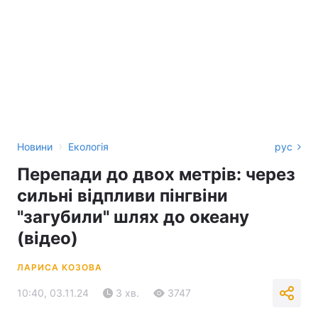
›
Новини
Екологія
рус
Перепади до двох метрів: через
сильні відпливи пінгвіни
"загубили" шлях до океану
(відео)
ЛАРИСА КОЗОВА
10:40, 03.11.24
3 хв.
3747