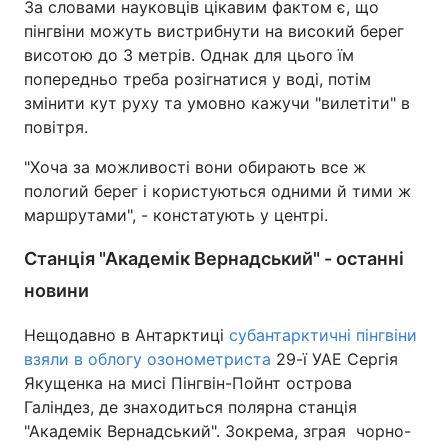
За словами науковців цікавим фактом є, що
пінгвіни можуть вистрибнути на високий берег
висотою до 3 метрів. Однак для цього їм
попередньо треба розігнатися у воді, потім
змінити кут руху та умовно кажучи "вилетіти" в
повітря.
"Хоча за можливості вони обирають все ж
пологий берег і користуються одними й тими ж
маршрутами", - констатують у центрі.
Станція "Академік Вернадський" - останні
новини
Нещодавно в Антарктиці
субантарктичні пінгвіни
взяли в облогу озонометриста
29-ї УАЕ Сергія
Якущенка на мисі Пінгвін-Пойнт острова
Галіндез, де знаходиться полярна станція
"Академік Вернадський". Зокрема, зграя чорно-