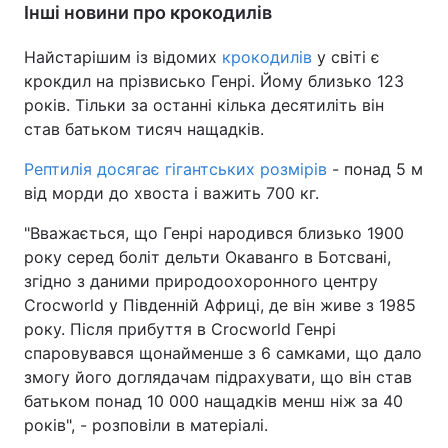
Інші новини про крокодилів
Найстарішим із відомих
крокодилів
у світі є
крокдил на прізвисько Генрі. Йому близько 123
років. Тільки за останні кілька десятиліть він
став батьком тисяч нащадків.
Рептилія досягає гігантських розмірів
- понад 5 м
від морди до хвоста і важить 700 кг.
"Вважається, що Генрі народився близько 1900
року серед боліт дельти Окаванго в Ботсвані,
згідно з даними природоохоронного центру
Crocworld у Південній Африці, де він живе з 1985
року. Після прибуття в Crocworld Генрі
спаровувався щонайменше з 6 самками, що дало
змогу його доглядачам підрахувати, що він став
батьком понад 10 000 нащадків менш ніж за 40
років", - розповіли в матеріалі.