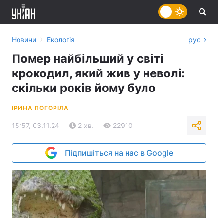
›
Новини
Екологія
рус
Помер найбільший у світі
крокодил, який жив у неволі:
скільки років йому було
ІРИНА ПОГОРІЛА
15:57, 03.11.24
2 хв.
22910
Підпишіться на нас в Google