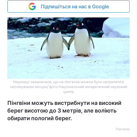
Підпишіться на нас в Google
Науковці зазаначили, що на пінгвінів можна було натрапити в
неочікуваних місцях/ фото Національний антарктичний науковий
центр
Пінгвіни можуть вистрибнути на високий
берег висотою до 3 метрів, але воліють
обирати пологий берег.
Реклама