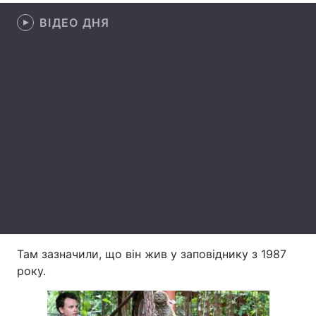
ВІДЕО ДНЯ
Лонгріди
Відео з Youtube
Статті
Інтерв'ю
Думки
Архів
Вакансії
Контакти
Послуги
Там зазначили, що він жив у заповіднику з 1987
року.