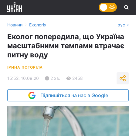
›
Новини
Екологія
рус
Еколог попередила, що Україна
масштабними темпами втрачає
питну воду
ІРИНА ПОГОРІЛА
15:52, 10.09.20
2 хв.
2458
Підпишіться на нас в Google