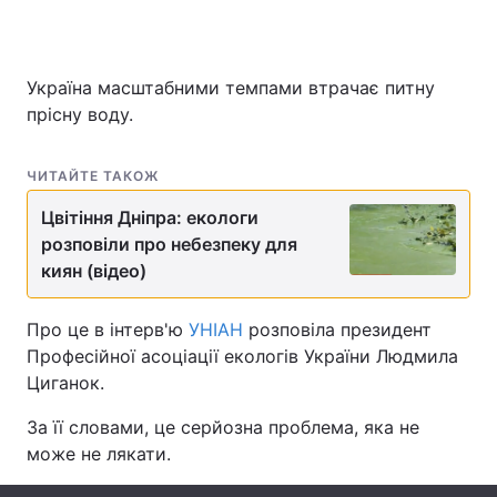
Україна масштабними темпами втрачає питну
Головна
Війна
прісну воду.
Україна
Політика
ЧИТАЙТЕ ТАКОЖ
Економіка
Світ
Цвітіння Дніпра: екологи
Спорт
Наука
розповіли про небезпеку для
киян (відео)
Техно і зв'язок
Лайт
Про це в інтерв'ю
УНІАН
розповіла президент
Зброя
Інциденти
Професійної асоціації екологів України Людмила
Циганок.
Здоров'я
Туризм
За її словами, це серйозна проблема, яка не
Цікавинки
Погода
може не лякати.
Екологія
Регіони