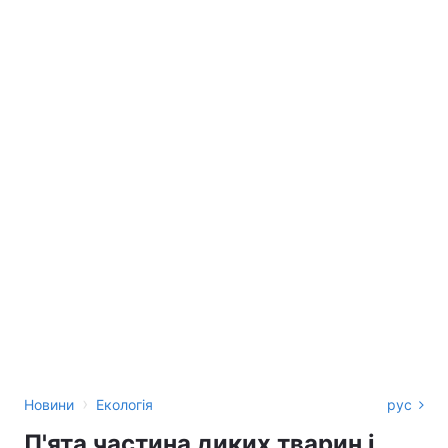
›
Новини
Екологія
рус
П'ята частина диких тварин і