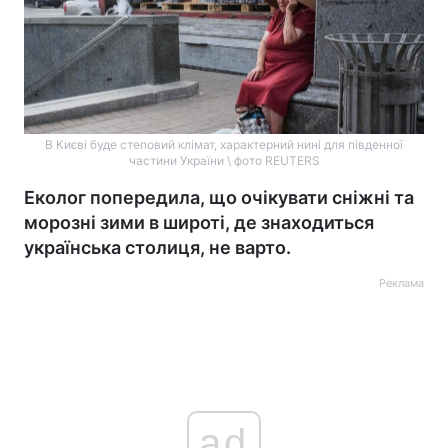
В Києві буде степовий клімат, характерний нині для південної
частини України \ фото REUTERS
Еколог попередила, що очікувати сніжні та
морозні зими в широті, де знаходиться
українська столиця, не варто.
Реклама
ad