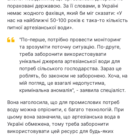
пораховані державою. За її словами, в Україні
Тема оформлення
немає жодного фахівця, який би міг сказати: «У
нас на найближчі 50-100 років є така-то кількість
питної артезіанської води».
"По-перше, потрібно провести моніторинг
та зрозуміти поточну ситуацію. По-друге,
треба заборонити використовувати
унікальні джерела артезіанської води для
потреб сільського господарства. Зараз це
роблять, бо законом не заборонено. Хоча, на
мій погляд, це взагалі недопустима,
кримінальна аномалія", - заявила спеціаліст.
Вона наголосила, що для промислових потреб
воду можна опріснити, є багато технологій. При
цьому вона зазначила, що артезіанська вода в
Україні обмежена, тому треба заборонити
використовувати цей ресурс для будь-яких