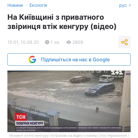
›
Новини
Екологія
рус
На Київщині з приватного
звіринця втік кенгуру (відео)
15:01, 10.09.20
1 хв.
2909
Підпишіться на нас в Google
Момент втечі кенгуру потрапив на відео з камер спостереження /