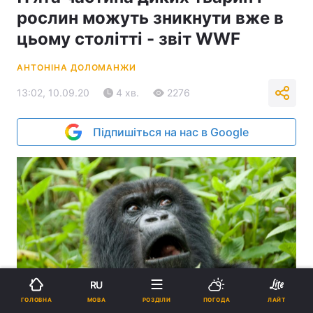
рослин можуть зникнути вже в
цьому столітті - звіт WWF
АНТОНІНА ДОЛОМАНЖИ
13:02, 10.09.20
4 хв.
2276
Підпишіться на нас в Google
RU
МОВА
ГОЛОВНА
РОЗДІЛИ
ПОГОДА
ЛАЙТ
П'ята частина диких видів тварин знаходиться під загрозою