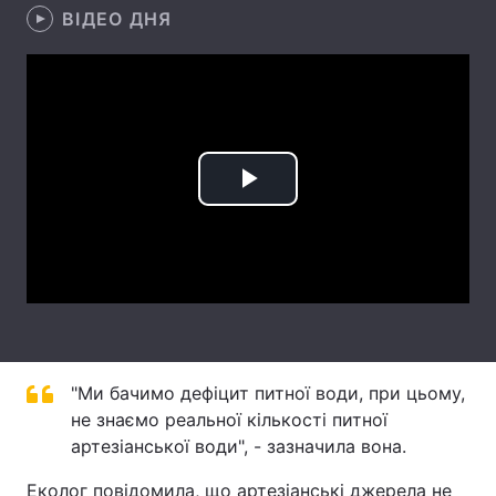
ВІДЕО ДНЯ
Лонгріди
Відео з Youtube
Статті
Інтерв'ю
Думки
Play
Архів
Вакансії
Video
Контакти
Послуги
"Ми бачимо дефіцит питної води, при цьому,
не знаємо реальної кількості питної
артезіанської води", - зазначила вона.
Еколог повідомила, що артезіанські джерела не