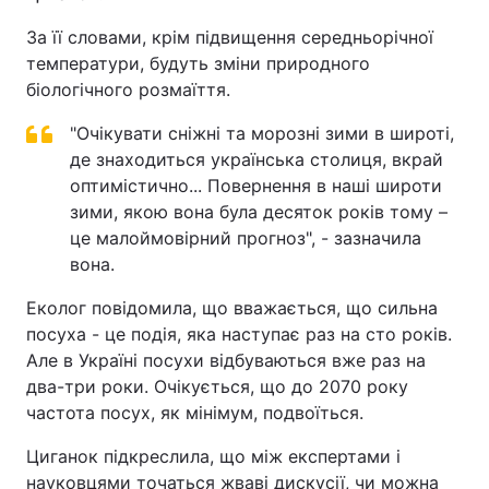
За її словами, крім підвищення середньорічної
температури, будуть зміни природного
біологічного розмаїття.
"Очікувати сніжні та морозні зими в широті,
де знаходиться українська столиця, вкрай
оптимістично... Повернення в наші широти
зими, якою вона була десяток років тому –
це малоймовірний прогноз", - зазначила
вона.
Еколог повідомила, що вважається, що сильна
посуха - це подія, яка наступає раз на сто років.
Але в Україні посухи відбуваються вже раз на
два-три роки. Очікується, що до 2070 року
частота посух, як мінімум, подвоїться.
Циганок підкреслила, що між експертами і
науковцями точаться жваві дискусії, чи можна