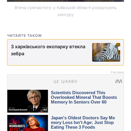
Втеча сумчастого: у Київській області розшукують
кенгуру
ЧИТАЙТЕ ТАКОЖ
З харківського екопарку втекла
зебра
Реклама