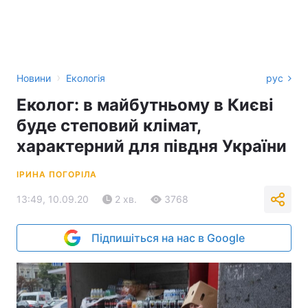
›
Новини
Екологія
рус
Еколог: в майбутньому в Києві
буде степовий клімат,
характерний для півдня України
ІРИНА ПОГОРІЛА
13:49, 10.09.20
2 хв.
3768
Підпишіться на нас в Google