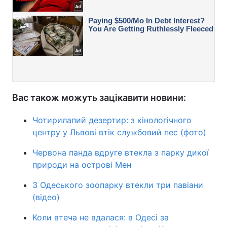
Вас також можуть зацікавити новини:
Чотирилапий дезертир: з кінологічного
центру у Львові втік службовий пес (фото)
Червона панда вдруге втекла з парку дикої
природи на острові Мен
З Одеського зоопарку втекли три павіани
(відео)
Коли втеча не вдалася: в Одесі за