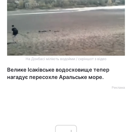
На Донбасі міліють водойми / скріншот з відео
Велике Ісаківське водосховище тепер
нагадує пересохле Аральське море.
Реклама