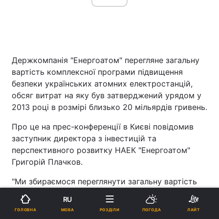
Держкомпанія "Енергоатом" перегляне загальну
вартість комплексної програми підвищення
безпеки українських атомних електростанцій,
обсяг витрат на яку був затверджений урядом у
2013 році в розмірі близько 20 мільярдів гривень.
Про це на прес-конференції в Києві повідомив
заступник директора з інвестицій та
перспективного розвитку НАЕК "Енергоатом"
Григорій Плачков.
"Ми збираємося переглянути загальну вартість
комплексної програми підвищення безпеки", -
RU
сказав Плачков.
МОВА
ГОЛОВНА
РОЗДІЛИ
ПОГОДА
ЛАЙТ