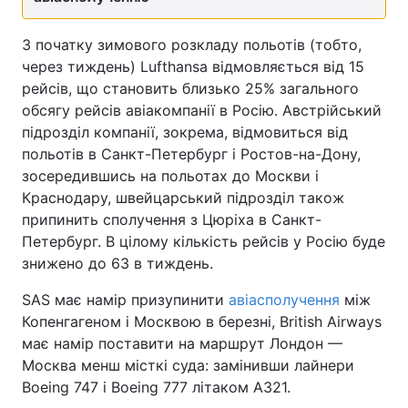
З початку зимового розкладу польотів (тобто,
через тиждень) Lufthansa відмовляється від 15
рейсів, що становить близько 25% загального
обсягу рейсів авіакомпанії в Росію. Австрійський
підрозділ компанії, зокрема, відмовиться від
польотів в Санкт-Петербург і Ростов-на-Дону,
зосередившись на польотах до Москви і
Краснодару, швейцарський підрозділ також
припинить сполучення з Цюріха в Санкт-
Петербург. В цілому кількість рейсів у Росію буде
знижено до 63 в тиждень.
SAS має намір призупинити
авіасполучення
між
Копенгагеном і Москвою в березні, British Airways
має намір поставити на маршрут Лондон —
Москва менш місткі суда: замінивши лайнери
Boeing 747 і Boeing 777 літаком A321.