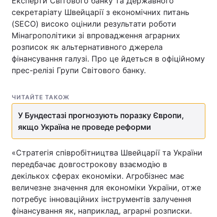
Експерти Світового банку та Державного
секретаріату Швейцарії з економічних питань
(SECO) високо оцінили результати роботи
Мінагрополітики зі впровадження аграрних
Головна
Війна
розписок як альтернативного джерела
фінансування галузі. Про це йдеться в офіційному
Україна
Політика
прес-релізі Групи Світового банку.
Економіка
Світ
ЧИТАЙТЕ ТАКОЖ
Спорт
Наука
У Бундестазі прогнозують поразку Європи,
якщо Україна не проведе реформи
Техно і зв'язок
Лайт
Зброя
Інциденти
«Стратегія співробітництва Швейцарії та України
передбачає довгострокову взаємодію в
Здоров'я
Туризм
декількох сферах економіки. Агробізнес має
величезне значення для економіки України, отже
Цікавинки
Погода
потребує інноваційних інструментів залучення
фінансування як, наприклад, аграрні розписки.
Екологія
Регіони