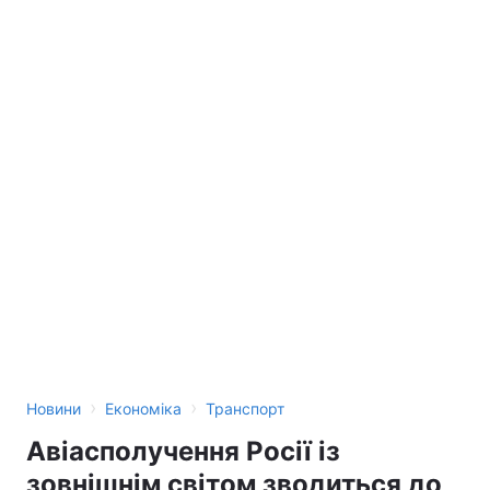
›
›
Новини
Економіка
Транспорт
Авіасполучення Росії із
зовнішнім світом зводиться до