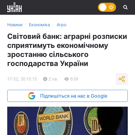
›
›
Новини
Економіка
Агро
Світовий банк: аграрні розписки
сприятимуть економічному
зростанню сільського
господарства України
17:32, 20.10.15
2 хв.
639
Підпишіться на нас в Google