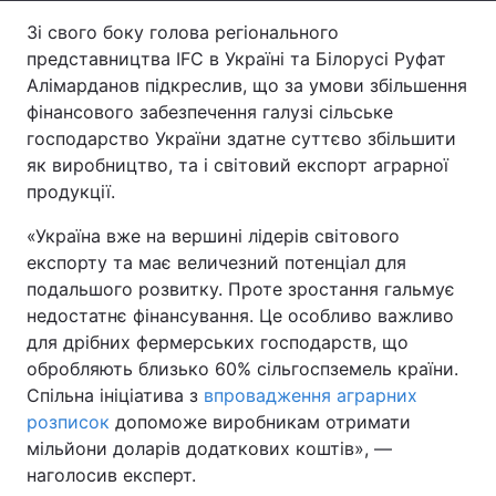
Зі свого боку голова регіонального
Тема оформлення
представництва IFC в Україні та Білорусі Руфат
Алімарданов підкреслив, що за умови збільшення
фінансового забезпечення галузі сільське
господарство України здатне суттєво збільшити
як виробництво, та і світовий експорт аграрної
продукції.
«Україна вже на вершині лідерів світового
експорту та має величезний потенціал для
подальшого розвитку. Проте зростання гальмує
недостатнє фінансування. Це особливо важливо
для дрібних фермерських господарств, що
обробляють близько 60% сільгоспземель країни.
Спільна ініціатива з
впровадження аграрних
розписок
допоможе виробникам отримати
мільйони доларів додаткових коштів», —
наголосив експерт.