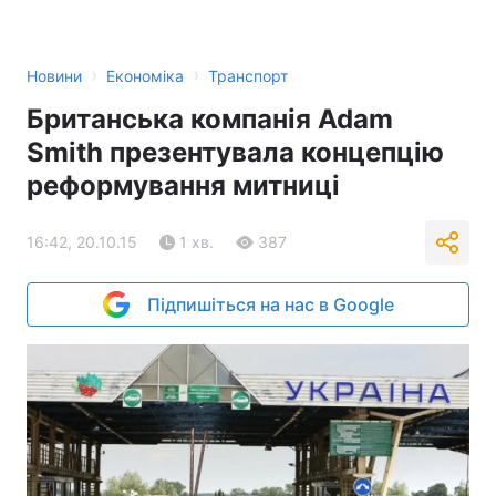
›
›
Новини
Економіка
Транспорт
Британська компанія Adam
Smith презентувала концепцію
реформування митниці
16:42, 20.10.15
1 хв.
387
Підпишіться на нас в Google