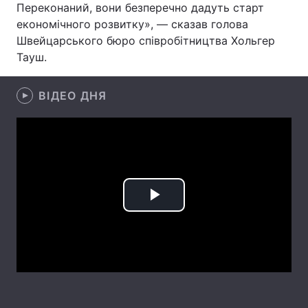
Переконаний, вони безперечно дадуть старт
економічного розвитку», — сказав голова
Лонгріди
Швейцарського бюро співробітництва Хольгер
Тауш.
Відео з Youtube
Статті
Інтерв'ю
ВІДЕО ДНЯ
Думки
Архів
Вакансії
Контакти
Послуги
Play
Video