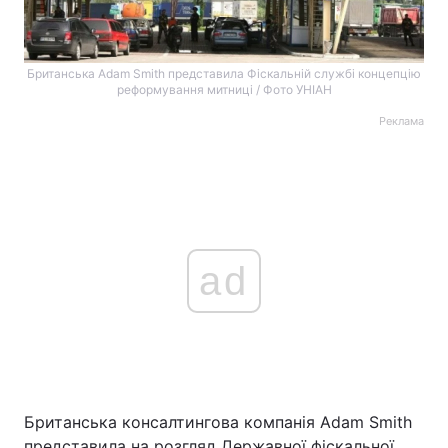
Британська Adam Smith представила Фіскальній службі концепцію
реформування митниці / Фото УНІАН
Реклама
ad
Британська консалтингова компанія Adam Smith
представила на розгляд Державної фіскальної