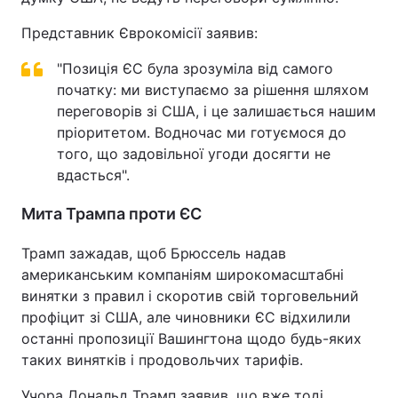
Представник Єврокомісії заявив:
"Позиція ЄС була зрозуміла від самого
початку: ми виступаємо за рішення шляхом
переговорів зі США, і це залишається нашим
пріоритетом. Водночас ми готуємося до
того, що задовільної угоди досягти не
вдасться".
Мита Трампа проти ЄС
Трамп зажадав, щоб Брюссель надав
американським компаніям широкомасштабні
винятки з правил і скоротив свій торговельний
профіцит зі США, але чиновники ЄС відхилили
останні пропозиції Вашингтона щодо будь-яких
таких винятків і продовольчих тарифів.
Учора Дональд Трамп заявив, що вже тоді