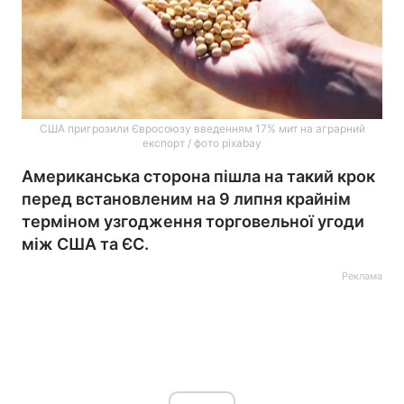
США пригрозили Євросоюзу введенням 17% мит на аграрний
експорт / фото pixabay
Американська сторона пішла на такий крок
перед встановленим на 9 липня крайнім
терміном узгодження торговельної угоди
між США та ЄС.
Реклама