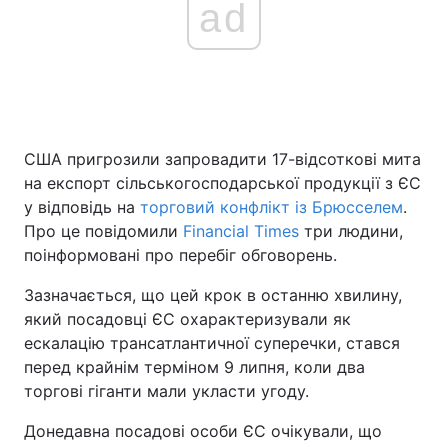
ad
Головна
Війна
Україна
Політика
США пригрозили запровадити 17-відсоткові мита
Економіка
Світ
на експорт сільськогосподарської продукції з ЄС
у відповідь на
торговий конфлікт із Брюсселем
.
Спорт
Наука
Про це повідомили
Financial Times
три людини,
поінформовані про перебіг обговорень.
Техно і зв'язок
Лайт
Зазначається, що цей крок в останню хвилину,
Зброя
Інциденти
який посадовці ЄС охарактеризували як
ескалацію трансатлантичної суперечки, стався
Здоров'я
Туризм
перед крайнім терміном 9 липня, коли два
торгові гіганти мали укласти угоду.
Цікавинки
Погода
Донедавна посадові особи ЄС очікували, що
Екологія
Регіони