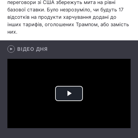
переговори зі США збережуть мита на рівні
базової ставки. Було незрозуміло, чи будуть 17
Лонгріди
відсотків на продукти харчування додані до
інших тарифів, оголошених Трампом, або замість
Відео з Youtube
Статті
них.
Інтерв'ю
Думки
ВІДЕО ДНЯ
Архів
Вакансії
Контакти
Послуги
Play
Video