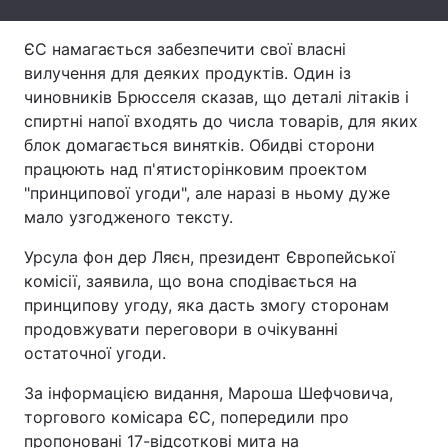
Тема оформлення
ЄС намагається забезпечити свої власні
вилучення для деяких продуктів. Один із
чиновників Брюсселя сказав, що деталі літаків і
спиртні напої входять до числа товарів, для яких
блок домагається винятків. Обидві сторони
працюють над п'ятисторінковим проектом
"принципової угоди", але наразі в ньому дуже
мало узгодженого тексту.
Урсула фон дер Ляєн, президент Європейської
комісії, заявила, що вона сподівається на
принципову угоду, яка дасть змогу сторонам
продовжувати переговори в очікуванні
остаточної угоди.
За інформацією видання, Мароша Шефчовича,
торгового комісара ЄС, попередили про
пропоновані 17-відсоткові мита на