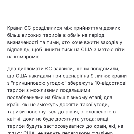
Країни ЄС розділилися між прийняттям деяких
більш високих тарифів в обмін на період
визначеності та тими, хто хоче вжити заходів у
відповідь, щоб чинити тиск на США з метою піти
на компроміс.
Два дипломати ЄС заявили, що їм повідомили,
що США накидали три сценарії на 9 липня: країни
з "принциповою угодою" збережуть 10-відсоткові
тарифи з можливими подальшими
послабленнями на більш пізньому етапі; для
країн, які не зможуть досягти такої угоди,
тарифи повернуться до рівня, оголошеного в
квітні, доки не буде досягнута угода; вищі
тарифи будуть застосовуватися до країн, які, на
думку США, не ведуть переговори сумлінно.