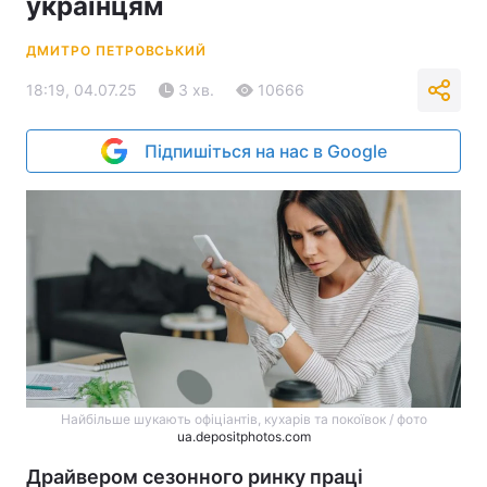
українцям
ДМИТРО ПЕТРОВСЬКИЙ
18:19, 04.07.25
3 хв.
10666
Підпишіться на нас в Google
Найбільше шукають офіціантів, кухарів та покоївок / фото
ua.depositphotos.com
Драйвером сезонного ринку праці