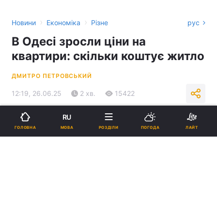
›
›
Новини
Економіка
Різне
рус
В Одесі зросли ціни на
квартири: скільки коштує житло
ДМИТРО ПЕТРОВСЬКИЙ
12:19, 26.06.25
2 хв.
15422
RU
Підпишіться на нас в Google
МОВА
ГОЛОВНА
РОЗДІЛИ
ПОГОДА
ЛАЙТ