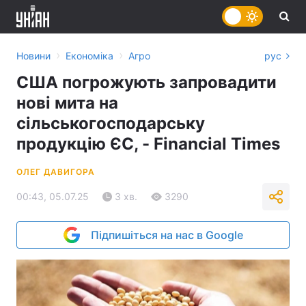
›
›
Новини
Економіка
Агро
рус
США погрожують запровадити
нові мита на
сільськогосподарську
продукцію ЄС, - Financial Times
ОЛЕГ ДАВИГОРА
00:43, 05.07.25
3 хв.
3290
Підпишіться на нас в Google