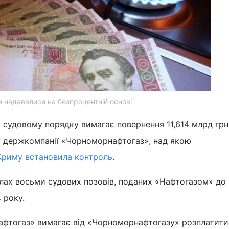
 надавалися на безпроцентній основі
 судовому порядку вимагає повернення 11,614 млрд грн
у держкомпанії «Чорноморнафтогаз», над якою
Криму встановила контроль
.
лах восьми судових позовів, поданих «Нафтогазом» до
 року.
Нафтогаз» вимагає від «Чорноморнафтогазу» розплатити