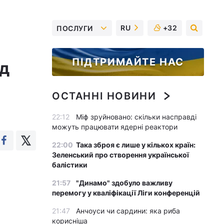
RU
+32
ПОСЛУГИ
ПІДТРИМАЙТЕ НАС
рд
ОСТАННІ НОВИНИ
22:12
Міф зруйновано: скільки насправді
можуть працювати ядерні реактори
22:00
Така зброя є лише у кількох країн:
Зеленський про створення української
балістики
21:57
"Динамо" здобуло важливу
перемогу у кваліфікації Ліги конференцій
21:47
Анчоуси чи сардини: яка риба
корисніша