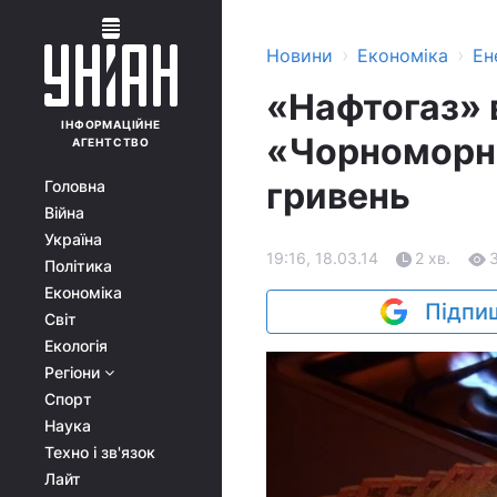
›
›
Новини
Економіка
Ен
«Нафтогаз» 
ІНФОРМАЦІЙНЕ
«Чорноморна
АГЕНТСТВО
гривень
Головна
Війна
Україна
19:16, 18.03.14
2 хв.
Політика
Економіка
Підпиш
Світ
Екологія
Регіони
Спорт
Наука
Техно і зв'язок
Лайт