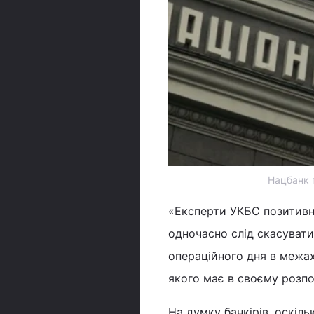
Нацбанк 
«Експерти УКБС позитив
одночасно слід скасувати
операційного дня в межах 
якого має в своєму розп
На думку банкірів, оскіл