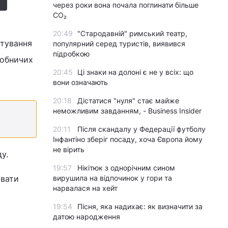
через роки вона почала поглинати більше
CO₂
20:49
"Стародавній" римський театр,
штування
популярний серед туристів, виявився
підробкою
робничих
20:45
Ці знаки на долоні є не у всіх: що
вони означають
20:18
Дістатися "нуля" стає майже
неможливим завданням, - Business Insider
20:11
Після скандалу у Федерації футболу
Інфантіно зберіг посаду, хоча Європа йому
не вірить
у.
19:57
Нікітюк з однорічним сином
увати
вирушила на відпочинок у гори та
нарвалася на хейт
19:54
Пісня, яка надихає: як визначити за
датою народження