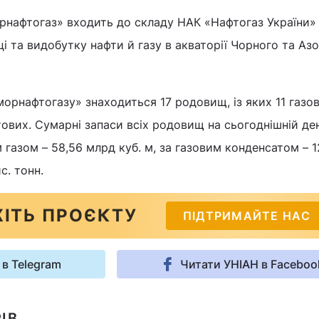
рнафтогаз» входить до складу НАК «Нафтогаз України»
ці та видобутку нафти й газу в акваторії Чорного та Аз
морнафтогазу» знаходиться 17 родовищ, із яких 11 газов
тових. Сумарні запаси всіх родовищ на сьогоднішній де
 газом – 58,56 млрд куб. м, за газовим конденсатом – 1
с. тонн.
ІТЬ ПРОЄКТУ
ПІДТРИМАЙТЕ НАС
 в Telegram
Читати УНІАН в Faceboo
ІВ