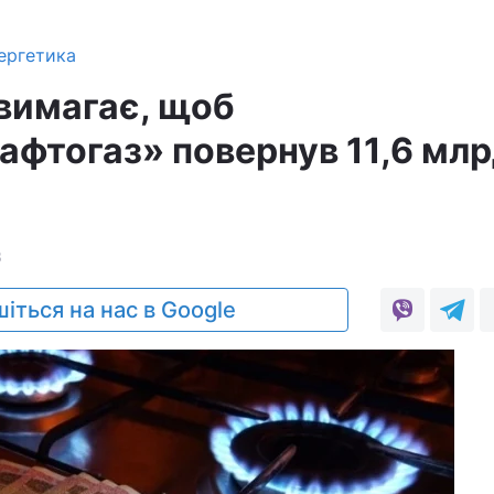
ергетика
вимагає, щоб
фтогаз» повернув 11,6 мл
3
іться на нас в Google