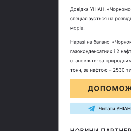
Довідка УНІАН. «Чорномо
спеціалізується на розвід
морів.
Наразі на балансі «Чорно
газоконденсатних і 2 наф
становлять: за природним
тонн, за нафтою – 2530 ти
ДОПОМОЖ
Читати УНІАН
НОВИНИ ПАРТНЕР