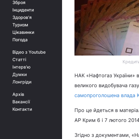
Зброя
Інциденти
Здоров'я
Туризм
Цікавинки
Погода
Відео з Youtube
Статті
Кредити
Інтерв'ю
Думки
НАК «Нафтогаз України» в
Лонгріди
великого видобувача газ
Архів
самопроголошена влада 
Вакансії
Контакти
Про це йдеться в матеріа
АР Крим 6 і 7 лютого 2014
Згідно з документами, «