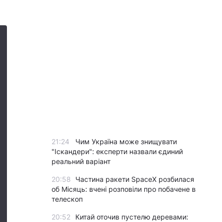
21:24
Чим Україна може знищувати
"Іскандери": експерти назвали єдиний
реальний варіант
20:58
Частина ракети SpaceX розбилася
об Місяць: вчені розповіли про побачене в
телескоп
20:52
Китай оточив пустелю деревами: