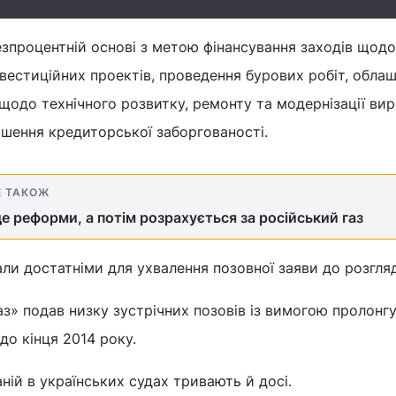
зпроцентній основі з метою фінансування заходів щодо
інвестиційних проектів, проведення бурових робіт, обла
щодо технічного розвитку, ремонту та модернізації ви
гашення кредиторської заборгованості.
Е ТАКОЖ
е реформи, а потім розрахується за російський газ
али достатніми для ухвалення позовної заяви до розгляд
» подав низку зустрічних позовів із вимогою пролонг
 до кінця 2014 року.
ній в українських судах тривають й досі.