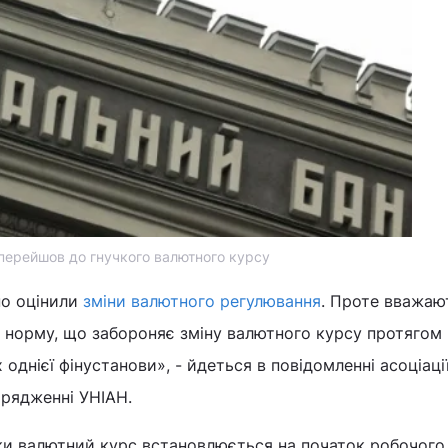
перейшов до гнучкого валютного курсу
но оцінили
зміни валютного регулювання
. Проте вважаю
 норму, що забороняє зміну валютного курсу протягом
однієї фінустанови», - йдеться в повідомленні асоціації
орядженні УНІАН.
ьки валютний курс встановлюється на початок робочого