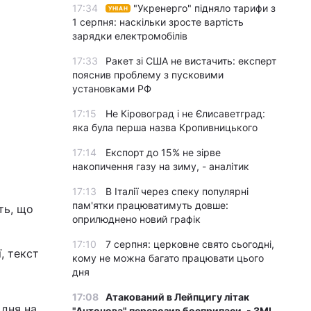
17:34
"Укренерго" підняло тарифи з
УНІАН
1 серпня: наскільки зросте вартість
зарядки електромобілів
17:33
Ракет зі США не вистачить: експерт
пояснив проблему з пусковими
установками РФ
17:15
Не Кіровоград і не Єлисаветград:
яка була перша назва Кропивницького
17:14
Експорт до 15% не зірве
накопичення газу на зиму, - аналітик
17:13
В Італії через спеку популярні
пам'ятки працюватимуть довше:
ть, що
оприлюднено новий графік
17:10
7 серпня: церковне свято сьогодні,
, текст
кому не можна багато працювати цього
дня
17:08
Атакований в Лейпцигу літак
 дня на
"Антонова" перевозив боєприпаси, - ЗМІ