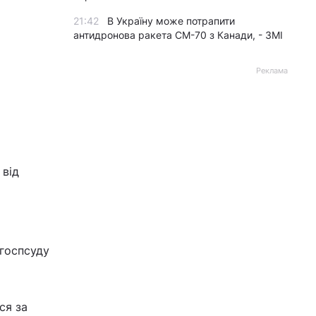
21:42
В Україну може потрапити
антидронова ракета CM-70 з Канади, - ЗМІ
Реклама
 від
 госпсуду
ся за