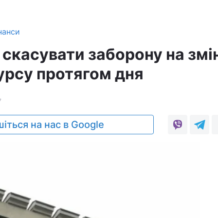
нанси
 скасувати заборону на змі
урсу протягом дня
7
іться на нас в Google