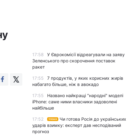
ну
17:58
У Єврокомісії відреагували на заяву
Зеленського про скорочення поставок
ракет
17:55
7 продуктів, у яких корисних жирів
набагато більше, ніж в авокадо
17:55
Названо найкращі "народні" моделі
iPhone: саме ними власники задоволені
найбільше
17:52
Чи готова Росія до українських
УНІАН
ударів взимку: експерт дав несподіваний
прогноз