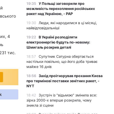
19:35
У Польщі заговорили про
 й
можливість перехоплення російських
ракет над Україною, - PAP
овського
19:30
Люди, які народилися в ці місяці,
найвідповідальніші
их, 4
19:22
В Україні розподіляти
електроенергію будуть по-новому:
нь
Шмигаль розкрив деталі
231 тис.
18:57
Супутник Сатурна обертається
настільки повільно, що його доба триває
майже 16 днів
18:56
Захід проігнорував прохання Києва
про термінові поставки зенітних ракет, -
NYT
k
18:42
Зустріч із "відьмою" змінила все:
зірка 2000-х вперше розкрила, чому
зникла зі сцени