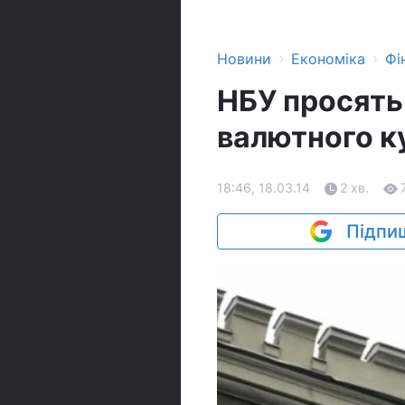
›
›
Новини
Економіка
Фі
НБУ просять
валютного к
18:46, 18.03.14
2 хв.
Підпиш