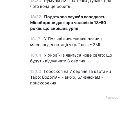
18:30
Румунія змінює течію Дунаю: для
чого вона це робить
18:22
Податкова служба передасть
Міноборони дані про чоловіків 18–60
років: що вирішив уряд
18:17
У Польщі анонсували плани з
масової депортації українців, - ЗМІ
18:04
У Україні з'явиться нове свято: що
будуть відзначати 8 серпня
18:00
Гороскоп на 7 серпня за картами
Таро: Водоліям - вибір, Близнюкам -
прискорення
Реклама