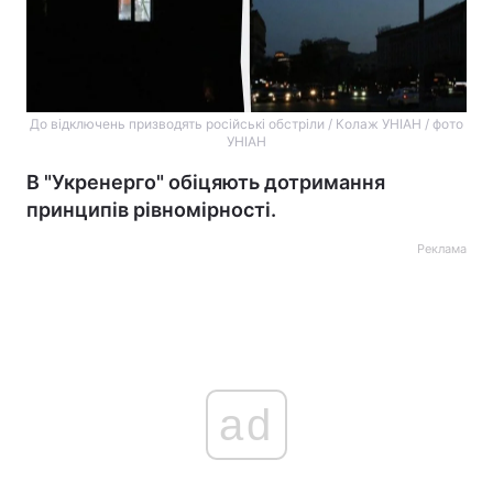
До відключень призводять російські обстріли / Колаж УНІАН / фото
УНІАН
В "Укренерго" обіцяють дотримання
принципів рівномірності.
Реклама
ad