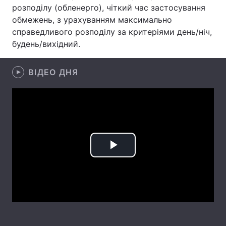
розподілу (обленерго), чіткий час застосування
Лонгріди
обмежень, з урахуванням максимально
справедливого розподілу за критеріями день/ніч,
будень/вихідний.
Відео з Youtube
Статті
Інтерв'ю
Думки
ВІДЕО ДНЯ
Архів
Вакансії
Контакти
Послуги
Play
Video