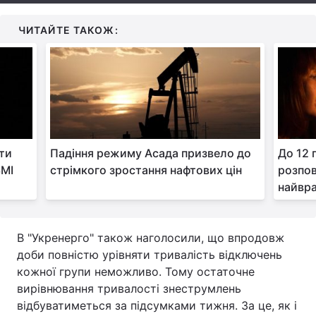
Тема оформлення
ЧИТАЙТЕ ТАКОЖ:
ити
Падіння режиму Асада призвело до
До 12 
ЗМІ
стрімкого зростання нафтових цін
розпов
найвра
В "Укренерго" також наголосили, що впродовж
доби повністю урівняти тривалість відключень
кожної групи неможливо. Тому остаточне
вирівнювання тривалості знеструмлень
відбуватиметься за підсумками тижня. За це, як і