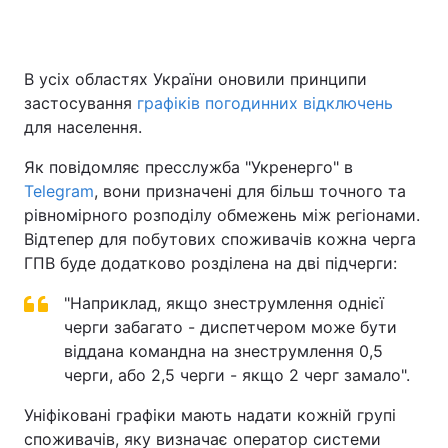
В усіх областях України оновили принципи
Головна
Війна
застосування
графіків погодинних відключень
для населення.
Україна
Політика
Як повідомляє пресслужба "Укренерго" в
Економіка
Світ
Telegram
, вони призначені для більш точного та
рівномірного розподілу обмежень між регіонами.
Спорт
Наука
Відтепер для побутових споживачів кожна черга
ГПВ буде додатково розділена на дві підчерги:
Техно і зв'язок
Лайт
"Наприклад, якщо знеструмлення однієї
Зброя
Інциденти
черги забагато - диспетчером може бути
Здоров'я
віддана командна на знеструмлення 0,5
Туризм
черги, або 2,5 черги - якщо 2 черг замало".
Цікавинки
Погода
Уніфіковані графіки мають надати кожній групі
споживачів, яку визначає оператор системи
Екологія
Регіони