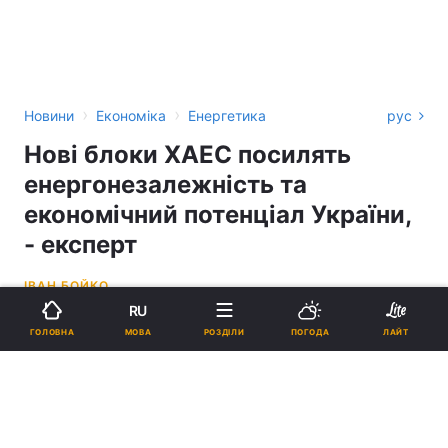
›
›
Новини
Економіка
Енергетика
рус
Нові блоки ХАЕС посилять
енергонезалежність та
економічний потенціал України,
- експерт
ІВАН БОЙКО
RU
13:03, 12.12.24
2 хв.
1485
МОВА
ГОЛОВНА
РОЗДІЛИ
ПОГОДА
ЛАЙТ
Підпишіться на нас в Google