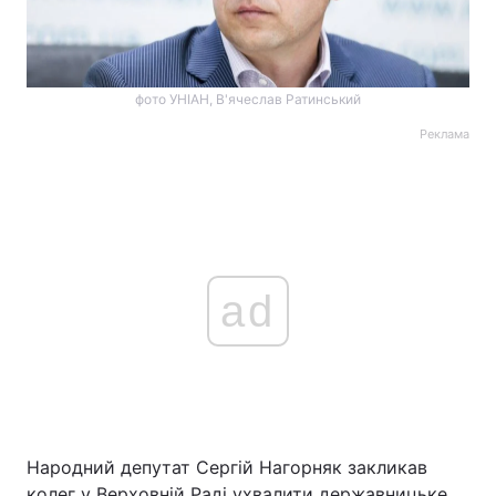
фото УНІАН, В'ячеслав Ратинський
Реклама
ad
Народний депутат Сергій Нагорняк закликав
колег у Верховній Раді ухвалити державницьке