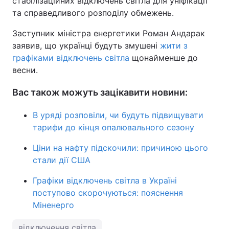
стабілізаційних відключень світла для уніфікації
та справедливого розподілу обмежень.
Заступник міністра енергетики Роман Андарак
заявив, що українці будуть змушені
жити з
графіками відключень світла
щонайменше до
весни.
Вас також можуть зацікавити новини:
В уряді розповіли, чи будуть підвищувати
тарифи до кінця опалювального сезону
Ціни на нафту підскочили: причиною цього
стали дії США
Графіки відключень світла в Україні
поступово скорочуються: пояснення
Міненерго
відключення світла