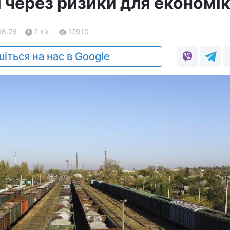
і через ризики для економі
06.26
2 хв.
12910
іться на нас в Google