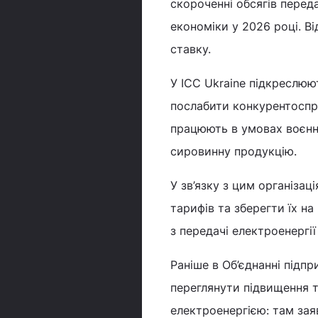
скороченні обсягів перед
економіки у 2026 році. В
ставку.
У ICC Ukraine підкреслю
послабити конкурентоспро
працюють в умовах воєнни
сировинну продукцію.
У зв’язку з цим організа
тарифів та зберегти їх на
з передачі електроенергі
Раніше в Об’єднанні під
переглянути підвищення 
електроенергією: там зая