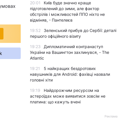
20:01
Київ буде значно краще
 умовах
підготовлений до зими, але фактор
обстрілів і можливостей ППО ніхто не
відміняв, - Пантелеєв
19:52
Зеленський прибув до Сербії: деталі
першого офіційного візиту
19:23
Дипломатичний контранаступ
України на Вашингтон захлинувся, - The
k
Atlantic
19:21
5 найкращих бездротових
навушників для Android: фахівці назвали
головні хіти
19:19
Найдорожчим ресурсом на
астероїдах може виявитися зовсім не
платина: що кажуть вчені
Реклама