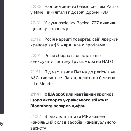
22:33
Над ремонтною базою систем Patriot
у Німеччині літали підозрілі дрони, -ЗМІ
22:31
У сумнозвісних Boeing-737 виявили
ще одну проблему
22:12
Росія нарешті повертає свій ядерний
крейсер за $5 млрд, але є проблема
22:01
Росія збирається остаточно
анексувати частину Грузії, - країни НАТО
21:51
Під час візитів Путіна до регіонів на
АЗС з’являється багато дешевого бензину,
– Le Monde
21:41
США зробили невтішний прогноз
щодо експорту українського збіжжя:
Bloomberg розкрив цифри
21:32
В результаті атаки РФ знищено
найбільший склад засобів індивідуального
му
захисту