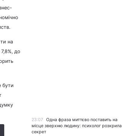
знес-
номічно
ств.
ти на
 7,8%, до
ворить
е бути
т
 думку
23:07
Одна фраза миттєво поставить на
місце зверхню людину: психолог розкрила
секрет