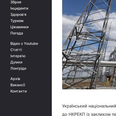
Зброя
Інциденти
Здоров'я
Туризм
Цікавинки
Погода
Відео з Youtube
Статті
Інтерв'ю
Думки
Лонгріди
Архів
Вакансії
Контакти
Український національний
до НКРЕКП із закликом п