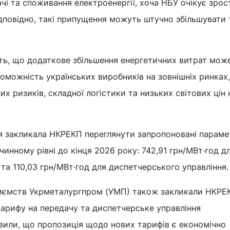
ачі та споживання електроенергії, хоча НБУ очікує зрос
ідповідно, такі припущення можуть штучно збільшувати
ють, що додаткове збільшення енергетичних витрат мож
можність українських виробників на зовнішніх ринках,
х ризиків, складної логістики та низьких світових цін 
ція закликала НКРЕКП переглянути запропоновані парам
 чинному рівні до кінця 2026 року: 742,91 грн/МВт·год д
ї та 110,03 грн/МВт·год для диспетчерського управління
приємств Укрметалургпром (УМП) також закликали НКРЕ
тарифу на передачу та диспетчерське управління
вили, що пропозиція щодо нових тарифів є економічно