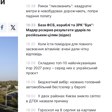
ки
18:38
Ринок "лихоманить": квадратні
метри в новобудовах дорожчають, попри
падіння попиту
18:33
База ФСБ, кораблі та ЗРК "Бук":
Мадяр розкрив результати ударів по
російським цілям (відео)
18:20
Коли їсти помідори для повного
засвоєння вітамінів: вчені дали чітку
відповідь
18:09
Складено топ-10 найочікуваніших
ігор 2027 року – серед них є український
проєкт
18:06
Бюджетний вибір: названо головний
автомобільний бестселер у Європі
18:02
У двох районах Києва зникло світло:
в ДТЕК назвали причину
18:00
Гороскоп на 8 серпня за картами