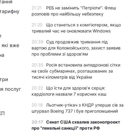
тання
21:21
РЕБ не замінить "Петріоти": Флеш
 тарифну
розповів про найбільшу небезпеку
21:20
Що станеться з комп’ютером, якщо
тривалий час не оновлювати Windows
е
20:39
Суд продовжив тримання під
 які вже
вартою для Коломойського, захист заявив
про проблеми зі здоров'ям
на
20:35
Росія встановила антидронові сітки
на своїх субмаринах, розташованих за
тисячі кілометрів від України
етри
20:22
Що їсти для здоров’я серця:
ля послуг
кардіологи назвали 7 корисних каш
.
20:18
Льотчик-утікач з КНДР уперше сів за
штурвал Boeing 737 і був приголомшений
КП
20:17
Сенат США схвалив законопроект
про "пекельні санкції" проти РФ