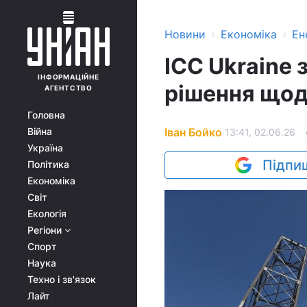
›
›
Новини
Економіка
Ен
ICC Ukraine
ІНФОРМАЦІЙНЕ
рішення щод
АГЕНТСТВО
Головна
Іван Бойко
Війна
13:41, 02.06.26
Україна
Підпиш
Політика
Економіка
Світ
Екологія
Регіони
Спорт
Наука
Техно і зв'язок
Лайт