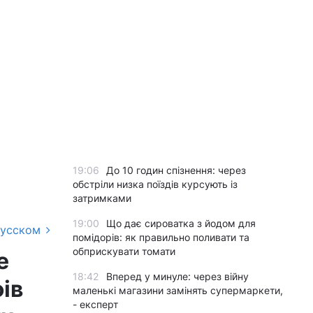
19:06
До 10 годин спізнення: через
обстріли низка поїздів курсують із
затримками
19:00
Що дає сироватка з йодом для
русском
помідорів: як правильно поливати та
обприскувати томати
е
18:42
Вперед у минуле: через війну
ів
маленькі магазини замінять супермаркети,
- експерт