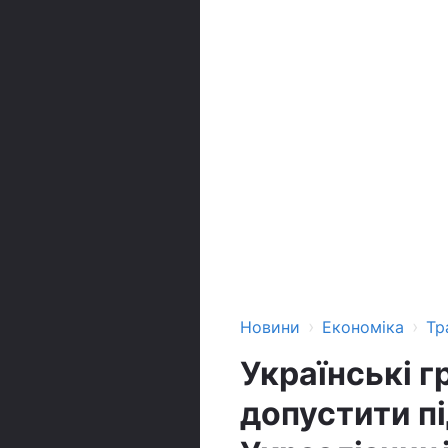
›
›
Новини
Економіка
Тр
Українські 
допустити п