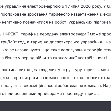
е управління електроенергією з 1 липня 2026 року. У бі
запропоноване зростання тарифного навантаження є еко
негативно позначитися на роботі українських підприєм
ь НКРЕКП, тариф на передачу електроенергії може зрос
3 грн/МВт·год, а тариф на диспетчерське управління – на
C Ukraine наголошують, що таке коригування тарифів ст
 бізнес у період війни та економічної нестабільності.
о частина витрат, закладених у структуру тарифів, мож
деться про витрати на компенсацію технологічних втра
 послуги та окремі фінансові зобов’язання компанії. На
тті стали основними драйверами перегляду тарифів.