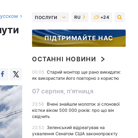
русском
RU
+24
ПОСЛУГИ
нути
ПІДТРИМАЙТЕ НАС
ОСТАННІ НОВИНИ
00:05
Старий монітор ще рано викидати:
як використати його повторно з користю
07 серпня, п'ятниця
23:58
Вчені знайшли молоток зі слонової
кістки віком 500 000 років: про що він
свідчить
23:53
Зеленський відреагував на
ухвалення Сенатом США законопроєкту