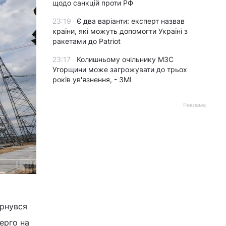
щодо санкцій проти РФ
23:19
Є два варіанти: експерт назвав
країни, які можуть допомогти Україні з
ракетами до Patriot
23:17
Колишньому очільнику МЗС
Угорщини може загрожувати до трьох
років ув'язнення, - ЗМІ
Реклама
ернувся
ерго на