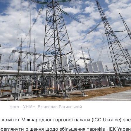
фото - УНІАН, В'ячеслав Ратинський
 комітет Міжнародної торгової палати (ICC Ukraine) зв
ереглянути рішення щодо збільшення тарифів НЕК Укрен