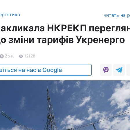
ергетика
читать на 
 закликала НКРЕКП перегля
о зміни тарифів Укренерго
2 хв.
12128
іться на нас в Google