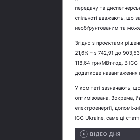
передачу та диспетчерськ
спільноті вважають, що 
необґрунтованим та може 
Згідно з проєктами рішен
21,6% – з 742,91 до 903,5
118,64 грн/МВт·год. В IC
додаткове навантаження на
У комітеті зазначають, щ
оптимізована. Зокрема, й
електроенергії, допоміжні
ICC Ukraine, саме ці ста
ВІДЕО ДНЯ