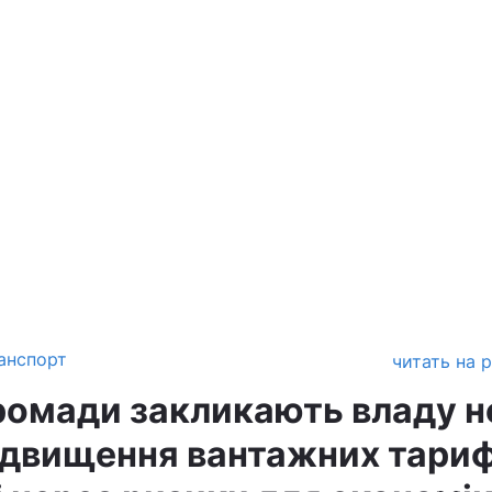
анспорт
читать на 
громади закликають владу н
ідвищення вантажних тариф