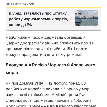
ЧИТАЙТЕ ТАКОЖ
В уряді заявляють про штатну
роботу чорноморських портів,
попри дії РФ
Найближчим часом державна організація
"Держгідрографія" офіційно сповістить про те,
що ними підтверджені глибини 15+ і порти
можуть працювати в штатному режимі.
Блокування Росією Чорного й Азовського
морів
Як повідомляв УНІАН, 12 лютого понад 30
російських кораблів почали в Чорному морі
навчання зі стрільбами. У Міноборони РФ
стверджують, що метою навчань є "оборона
морського узбережжя Кримського півострова".