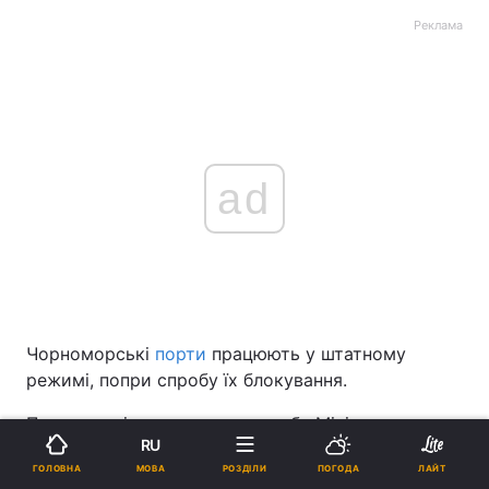
Реклама
ad
Чорноморські
порти
працюють у штатному
режимі, попри спробу їх блокування.
Про це повідомила прес-служба Міністерства
RU
інфраструктури у
Facebook
.
МОВА
ГОЛОВНА
РОЗДІЛИ
ПОГОДА
ЛАЙТ