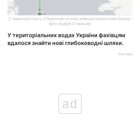
З термінала порту «Південний» в море вийшов океанський балкер /
фото Андрій Ставніцер
У територіальних водах України фахівцям
вдалося знайти нові глибоководні шляхи.
Реклама
ad