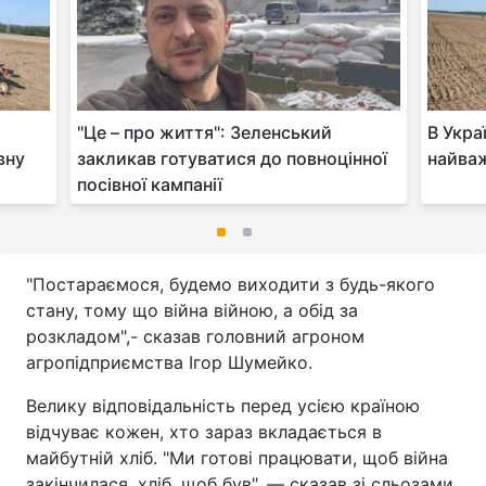
"Це – про життя": Зеленський
В Укра
вну
закликав готуватися до повноцінної
найваж
посівної кампанії
"Постараємося, будемо виходити з будь-якого
стану, тому що війна війною, а обід за
розкладом",- сказав головний агроном
агропідприємства Ігор Шумейко.
Велику відповідальність перед усією країною
відчуває кожен, хто зараз вкладається в
майбутній хліб. "Ми готові працювати, щоб війна
закінчилася, хліб, щоб був", — сказав зі сльозами