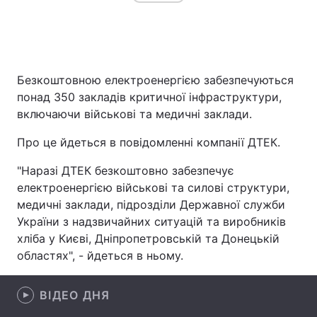
Головна
Війна
Безкоштовною електроенергією забезпечуються
Україна
Політика
понад 350 закладів критичної інфраструктури,
включаючи військові та медичні заклади.
Економіка
Світ
Про це йдеться в повідомленні компанії ДТЕК.
Спорт
Наука
"Наразі ДТЕК безкоштовно забезпечує
Техно і зв'язок
Лайт
електроенергією військові та силові структури,
медичні заклади, підрозділи Державної служби
Зброя
Інциденти
України з надзвичайних ситуацій та виробників
хліба у Києві, Дніпропетровській та Донецькій
Здоров'я
Туризм
областях", - йдеться в ньому.
Цікавинки
Погода
ВІДЕО ДНЯ
Екологія
Регіони