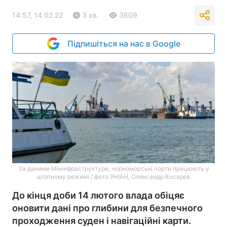
14:57, 14.02.22
3 хв.
3609
Підпишіться на нас в Google
За даними Мінінфраструктури, чорноморські порти працюють у
штатному режимі / фото УНІАН, Олександр Косарєв
До кінця доби 14 лютого влада обіцяє
оновити дані про глибини для безпечного
проходження суден і навігаційні карти.