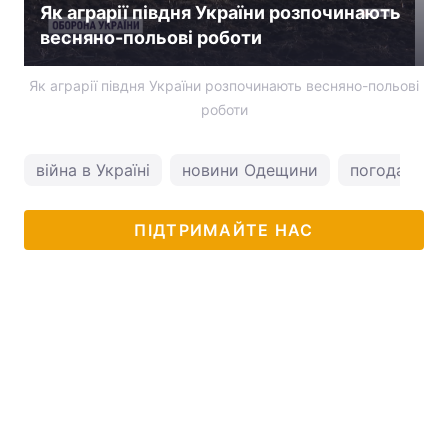
Як аграрії півдня України розпочинають
весняно-польові роботи
Як аграрії півдня України розпочинають весняно-польові
роботи
війна в Україні
новини Одещини
погода в Од
ПІДТРИМАЙТЕ НАС