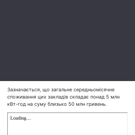
Лонгріди
Відео з Youtube
Статті
Інтерв'ю
Думки
Архів
Вакансії
Контакти
Послуги
Зазначається, що загальне середньомісячне
споживання цих закладів складає понад 5 млн
кВт-год на суму близько 50 млн гривень.