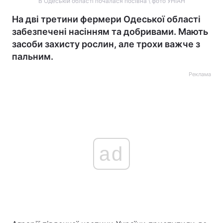
В Одеській області почалася посівна \ фото УНІАН
На дві третини фермери Одеської області
забезпечені насінням та добривами. Мають
засоби захисту рослин, але трохи важче з
пальним.
Реклама
ad