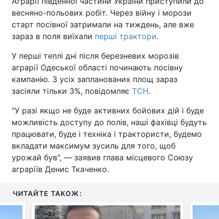
Аграрії південної частини України приступили до
весняно-польових робіт. Через війну і морози
старт посівної затримали на тиждень, але вже
зараз в поля виїхали
перші трактори
.
У перші теплі дні після березневих морозів
аграрії Одеської області починають посівну
кампанію. З усіх запланованих площ зараз
засіяли тільки 3%, повідомляє
ТСН
.
"У разі якщо не буде активних бойових дій і буде
можливість доступу до полів, наші фахівці будуть
працювати, буде і техніка і трактористи, будемо
вкладати максимум зусиль для того, щоб
урожай був", — заявив глава місцевого Союзу
аграріїв Денис Ткаченко.
ЧИТАЙТЕ ТАКОЖ: