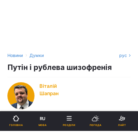
›
Новини
Думки
рус
Путін і рублева шизофренія
Віталій
Шапран
фінансовий аналітик, член Українського товариства фінансових
RU
аналітиків
МОВА
ГОЛОВНА
РОЗДІЛИ
ПОГОДА
ЛАЙТ