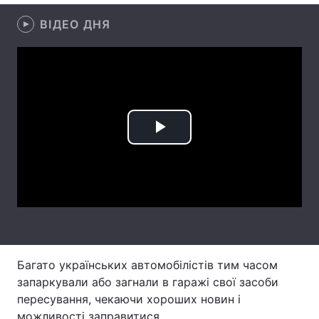
ВІДЕО ДНЯ
Головна
Війна
Україна
Політика
Економіка
Світ
Play
Спорт
Наука
Video
Техно і зв'язок
Лайт
Зброя
Інциденти
Здоров'я
Туризм
Багато українських автомобілістів тим часом
Цікавинки
Погода
запаркували або загнали в гаражі свої засоби
пересування, чекаючи хороших новин і
Екологія
Регіони
можливості заправитися.