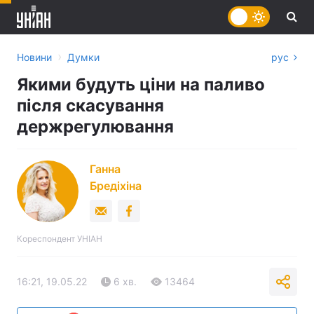
›
Новини
Думки
рус
Якими будуть ціни на паливо
після скасування
держрегулювання
Ганна
Бредіхіна
Кореспондент УНІАН
16:21, 19.05.22
6 хв.
13464