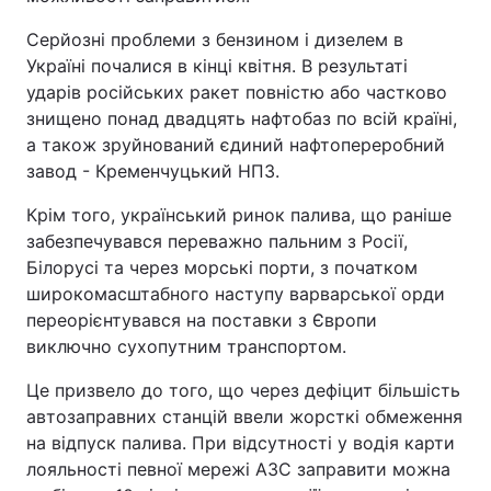
Лонгріди
Серйозні проблеми з бензином і дизелем в
Україні почалися в кінці квітня. В результаті
ударів російських ракет повністю або частково
Відео з Youtube
Статті
знищено понад двадцять нафтобаз по всій країні,
а також зруйнований єдиний нафтопереробний
Інтерв'ю
Думки
завод - Кременчуцький НПЗ.
Архів
Вакансії
Крім того, український ринок палива, що раніше
забезпечувався переважно пальним з Росії,
Контакти
Білорусі та через морські порти, з початком
широкомасштабного наступу варварської орди
Послуги
переорієнтувався на поставки з Європи
виключно сухопутним транспортом.
Це призвело до того, що через дефіцит більшість
автозаправних станцій ввели жорсткі обмеження
на відпуск палива. При відсутності у водія карти
лояльності певної мережі АЗС заправити можна