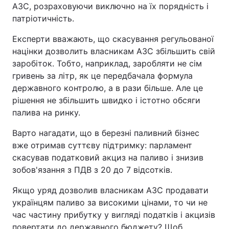
АЗС, розраховуючи виключно на їх порядність і
патріотичність.
Експерти вважають, що скасування регульованої
націнки дозволить власникам АЗС збільшить свій
заробіток. Тобто, наприклад, заробляти не сім
гривень за літр, як це передбачала формула
державного контролю, а в рази більше. Але це
рішення не збільшить швидко і істотно обсяги
палива на ринку.
Варто нагадати, що в березні паливний бізнес
вже отримав суттєву підтримку: парламент
скасував податковий акциз на паливо і знизив
зобов'язання з ПДВ з 20 до 7 відсотків.
Якщо уряд дозволив власникам АЗС продавати
українцям паливо за високими цінами, то чи не
час частину прибутку у вигляді податків і акцизів
повертати до державного бюджету? Щоб