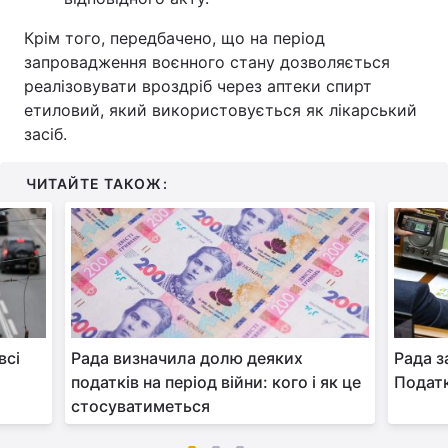
Крім того, передбачено, що на період
запровадження воєнного стану дозволяється
реалізовувати вроздріб через аптеки спирт
етиловий, який використовується як лікарський
засіб.
ЧИТАЙТЕ ТАКОЖ:
всі
Рада визначила долю деяких
Рада з
податків на період війни: кого і як це
Подат
стосуватиметься