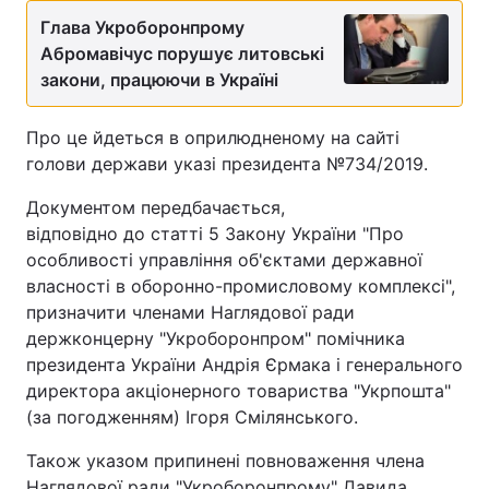
Глава Укроборонпрому
Абромавічус порушує литовські
закони, працюючи в Україні
Про це йдеться в оприлюдненому на сайті
голови держави указі президента №734/2019.
Документом передбачається,
відповідно до статті 5 Закону України "Про
особливості управління об'єктами державної
власності в оборонно-промисловому комплексі",
призначити членами Наглядової ради
держконцерну "Укроборонпром" помічника
президента України Андрія Єрмака і генерального
директора акціонерного товариства "Укрпошта"
(за погодженням) Ігоря Смілянського.
Також указом припинені повноваження члена
Наглядової ради "Укроборонпрому" Давида