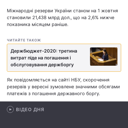
Міжнародні резерви України станом на 1 жовтня
становили 21,438 млрд дол., що на 2,6% нижче
показника місяцем раніше.
Головна
Війна
Україна
Політика
ЧИТАЙТЕ ТАКОЖ
Економіка
Світ
Держбюджет-2020: третина
витрат піде на погашення і
Спорт
Наука
обслуговування держборгу
Техно і зв'язок
Лайт
Як повідомляється на сайті НБУ, скорочення
резервів у вересні зумовлене значними обсягами
Зброя
Інциденти
платежів з погашення державного боргу.
Здоров'я
Туризм
ВІДЕО ДНЯ
Цікавинки
Погода
Екологія
Регіони