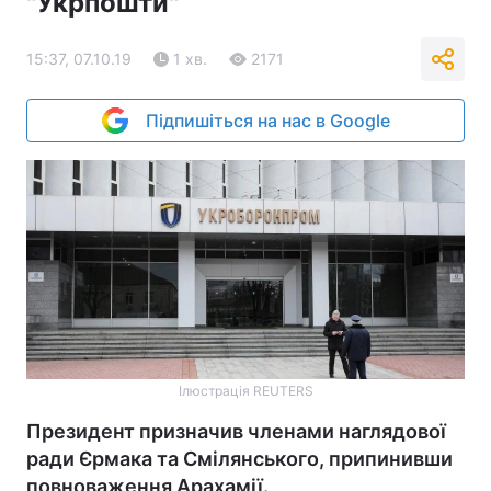
"Укрпошти"
15:37, 07.10.19
1 хв.
2171
Підпишіться на нас в Google
Ілюстрація REUTERS
Президент призначив членами наглядової
ради Єрмака та Смілянського, припинивши
повноваження Арахамії.