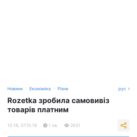
›
›
Новини
Економіка
Різне
рус
Rozetka зробила самовивіз
товарів платним
15:16, 07.10.19
1 хв.
2631