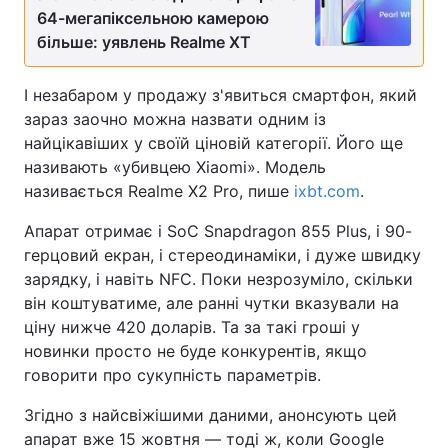
64-мегапіксельною камерою
більше: уявлень Realme XT
І незабаром у продажу з'явиться смартфон, який
зараз заочно можна назвати одним із
найцікавіших у своїй ціновій категорії. Його ще
називають «убивцею Xiaomi». Модель
називається Realme X2 Pro, пише
ixbt.com
.
Апарат отримає і SoC Snapdragon 855 Plus, і 90-
герцовий екран, і стереодинаміки, і дуже швидку
зарядку, і навіть NFC. Поки незрозуміло, скільки
він коштуватиме, але ранні чутки вказували на
ціну нижче 420 доларів. Та за такі гроші у
новинки просто не буде конкурентів, якщо
говорити про сукупність параметрів.
Згідно з найсвіжішими даними, анонсують цей
апарат вже 15 жовтня — тоді ж, коли Google