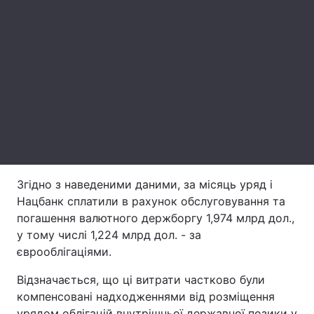
Лонгріди
Відео з Youtube
Статті
Інтерв'ю
Думки
Архів
Вакансії
Контакти
Згідно з наведеними даними, за місяць уряд і
Послуги
Нацбанк сплатили в рахунок обслуговування та
погашення валютного держборгу 1,974 млрд дол.,
у тому числі 1,224 млрд дол. - за
єврооблігаціями.
Відзначається, що ці витрати частково були
компенсовані надходженнями від розміщення
урядом облігацій внутрішньої державної позики у