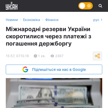
›
›
Новини
Економіка
Фінанси
рус
Міжнародні резерви України
скоротилися через платежі з
погашення держборгу
15:57, 07.10.19
1 хв.
2367
Підпишіться на нас в Google