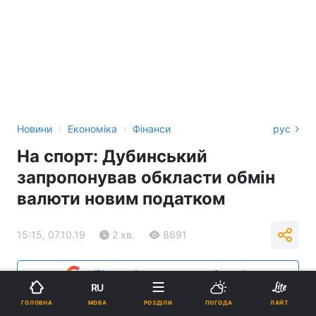
›
›
Новини
Економіка
Фінанси
рус
На спорт: Дубинський
запропонував обкласти обмін
валюти новим податком
15:15, 07.10.19
2 хв.
8691
Підпишіться на нас в Google
RU
МОВА
ГОЛОВНА
РОЗДІЛИ
ПОГОДА
ЛАЙТ