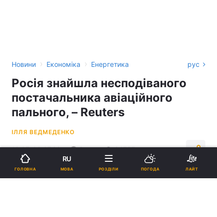
›
›
Новини
Економіка
Енергетика
рус
Росія знайшла несподіваного
постачальника авіаційного
пального, – Reuters
ІЛЛЯ ВЕДМЕДЕНКО
19:07, 03.07.26
3 хв.
64757
RU
МОВА
ГОЛОВНА
РОЗДІЛИ
ПОГОДА
ЛАЙТ
Підпишіться на нас в Google