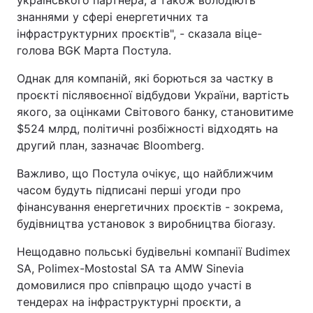
українського партнера, а також володіють
знаннями у сфері енергетичних та
інфраструктурних проєктів", - сказала віце-
голова BGK Марта Постула.
Однак для компаній, які борються за частку в
проєкті післявоєнної відбудови України, вартість
якого, за оцінками Світового банку, становитиме
$524 млрд, політичні розбіжності відходять на
другий план, зазначає Bloomberg.
Важливо, що Постула очікує, що найближчим
часом будуть підписані перші угоди про
фінансування енергетичних проєктів - зокрема,
будівництва установок з виробництва біогазу.
Нещодавно польські будівельні компанії Budimex
SA, Polimex-Mostostal SA та AMW Sinevia
домовилися про співпрацю щодо участі в
тендерах на інфраструктурні проєкти, а