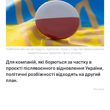
Найближчим часом будуть підписані перші угоди про фінансування
енергетичних проєктів / фото pixabay
Для компаній, які борються за частку в
проєкті післявоєнного відновлення України,
політичні розбіжності відходять на другий
план.
Реклама