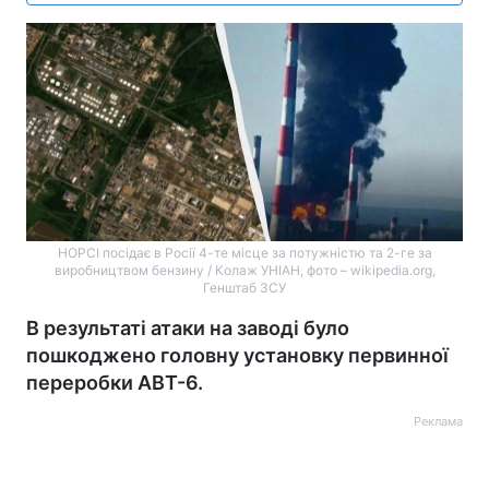
НОРСІ посідає в Росії 4-те місце за потужністю та 2-ге за
виробництвом бензину / Колаж УНІАН, фото – wikipedia.org,
Генштаб ЗСУ
В результаті атаки на заводі було
пошкоджено головну установку первинної
переробки АВТ-6.
Реклама