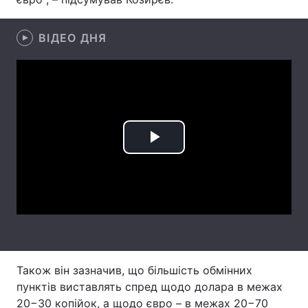
Лонгріди
ВІДЕО ДНЯ
Відео з Youtube
Статті
Інтерв'ю
Думки
Архів
Вакансії
Play
Контакти
Video
Послуги
Також він зазначив, що більшість обмінних
пунктів виставлять спред щодо долара в межах
20−30 копійок, а щодо євро – в межах 20−70