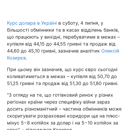
Курс долара в Україні
в суботу, 4 липня, у
Головна
Війна
більшості обмінники та в касах відділень банків,
що працюють у вихідні, перебуватиме в межах –
Україна
Політика
купівля від 44,15 до 44,55 гривні та продаж від
44,60 до 45,10 гривні, зазначив аналітик
Економіка
Світ
Олексій
Козирєв
.
Спорт
Наука
При цьому він зазначив, що курс євро сьогодні
коливатиметься в межах – купівля від 50,70 до
Техно і зв'язок
Лайт
51,25 гривні та продаж від 51,30 до 51,80 гривні.
Зброя
Інциденти
"З огляду на те, що готівковий ринок у різних
регіонах країни через специфіку війни зараз
Здоров'я
Туризм
досить різноманітний – частина обмінників може
Цікавинки
Погода
скоригувати розраховані коридори ще на плюс-
мінус 5−8 копійок за долар і на 5−10 копійок за
Екологія
Регіони
євро", – підсумував Козирєв.