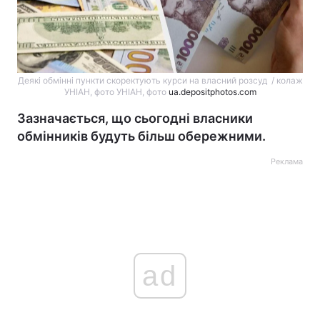
Деякі обмінні пункти скоректують курси на власний розсуд / колаж
УНІАН, фото УНІАН, фото
ua.depositphotos.com
Зазначається, що сьогодні власники
обмінників будуть більш обережними.
Реклама
ad